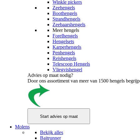
Winkle pickers
Zeehengels
Boothengels
Strandhengels
Zeebaarshengels
Meer hengels
Forelhengels
Hengelsets
Karperhengels
Penhengels
Reishengels
Telescoop Hengels
Vliegvishengel
Advies op maat nodig?
Door ons assortiment van meer van 1500 hengels begrijpen
Molens
Bekijk alles
Baitrunner