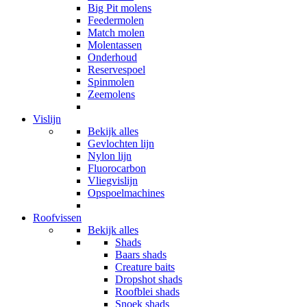
Big Pit molens
Feedermolen
Match molen
Molentassen
Onderhoud
Reservespoel
Spinmolen
Zeemolens
Vislijn
Bekijk alles
Gevlochten lijn
Nylon lijn
Fluorocarbon
Vliegvislijn
Opspoelmachines
Roofvissen
Bekijk alles
Shads
Baars shads
Creature baits
Dropshot shads
Roofblei shads
Snoek shads