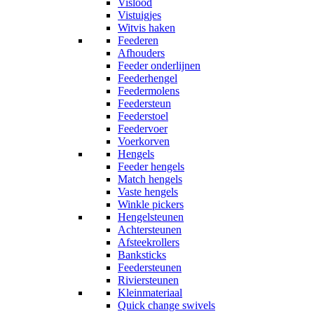
Vislood
Vistuigjes
Witvis haken
Feederen
Afhouders
Feeder onderlijnen
Feederhengel
Feedermolens
Feedersteun
Feederstoel
Feedervoer
Voerkorven
Hengels
Feeder hengels
Match hengels
Vaste hengels
Winkle pickers
Hengelsteunen
Achtersteunen
Afsteekrollers
Banksticks
Feedersteunen
Riviersteunen
Kleinmateriaal
Quick change swivels