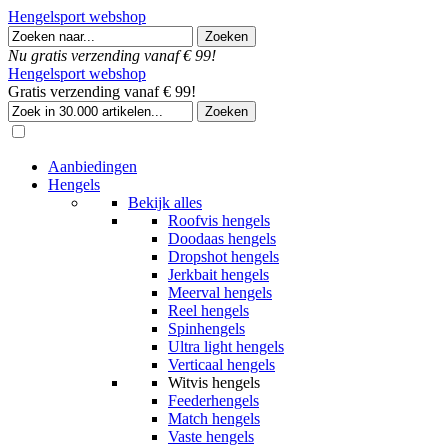
Hengelsport webshop
Nu gratis verzending vanaf € 99!
Hengelsport webshop
Gratis verzending vanaf € 99!
Aanbiedingen
Hengels
Bekijk alles
Roofvis hengels
Doodaas hengels
Dropshot hengels
Jerkbait hengels
Meerval hengels
Reel hengels
Spinhengels
Ultra light hengels
Verticaal hengels
Witvis hengels
Feederhengels
Match hengels
Vaste hengels