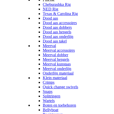
Cheburashka Rig
NED Rig
Texas & Carolina Rig
Dood aas
Dood aas accessoires
Dood aas dobbers
Dood aas hengels
Dood aas onderlijn
Dood aas takel
Meerval
Meerval accessoires
Meerval dobber
Meerval hengels
Meerval kunstaas
Meerval onderlijn
Onderlijn materiaal
Klein materiaal
Crimps
Quick change swivels
Snaps
Splitringen
Wartels
Boten en toebehoren
Bellyboat