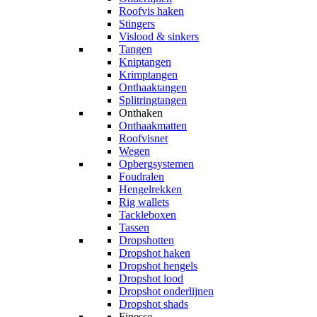
Roofvis haken
Stingers
Vislood & sinkers
Tangen
Kniptangen
Krimptangen
Onthaaktangen
Splitringtangen
Onthaken
Onthaakmatten
Roofvisnet
Wegen
Opbergsystemen
Foudralen
Hengelrekken
Rig wallets
Tackleboxen
Tassen
Dropshotten
Dropshot haken
Dropshot hengels
Dropshot lood
Dropshot onderlijnen
Dropshot shads
Finesse