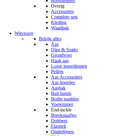
Bootsteunen
Overig
Accessoires
Complete sets
Kleding
Waadpak
Witvissen
Bekijk alles
Aas
Dips & Soaks
Grondvoer
Haak aas
Losse ingredienten
Pellets
Aas Accessoires
Aas boortjes
Aasbak
Bait bands
Boilie naalden
Voeremmer
End-tackle
Breekstaafjes
Dobbers
Elastiek
Onderlijnen