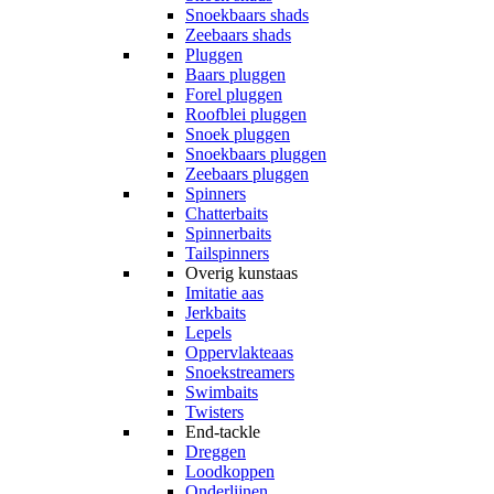
Snoekbaars shads
Zeebaars shads
Pluggen
Baars pluggen
Forel pluggen
Roofblei pluggen
Snoek pluggen
Snoekbaars pluggen
Zeebaars pluggen
Spinners
Chatterbaits
Spinnerbaits
Tailspinners
Overig kunstaas
Imitatie aas
Jerkbaits
Lepels
Oppervlakteaas
Snoekstreamers
Swimbaits
Twisters
End-tackle
Dreggen
Loodkoppen
Onderlijnen