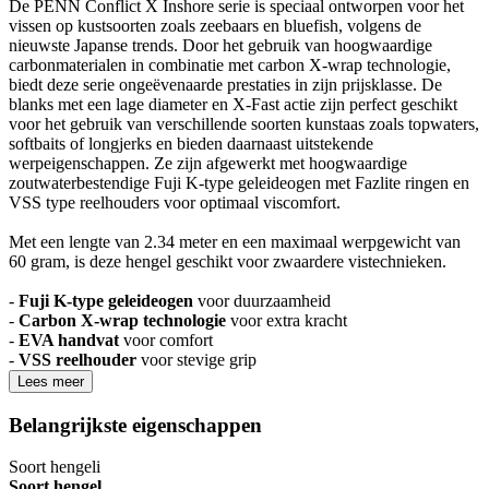
De PENN Conflict X Inshore serie is speciaal ontworpen voor het
vissen op kustsoorten zoals zeebaars en bluefish, volgens de
nieuwste Japanse trends. Door het gebruik van hoogwaardige
carbonmaterialen in combinatie met carbon X-wrap technologie,
biedt deze serie ongeëvenaarde prestaties in zijn prijsklasse. De
blanks met een lage diameter en X-Fast actie zijn perfect geschikt
voor het gebruik van verschillende soorten kunstaas zoals topwaters,
softbaits of longjerks en bieden daarnaast uitstekende
werpeigenschappen. Ze zijn afgewerkt met hoogwaardige
zoutwaterbestendige Fuji K-type geleideogen met Fazlite ringen en
VSS type reelhouders voor optimaal viscomfort.
Met een lengte van 2.34 meter en een maximaal werpgewicht van
60 gram, is deze hengel geschikt voor zwaardere vistechnieken.
-
Fuji K-type geleideogen
voor duurzaamheid
-
Carbon X-wrap technologie
voor extra kracht
-
EVA handvat
voor comfort
-
VSS reelhouder
voor stevige grip
Lees meer
Belangrijkste eigenschappen
Soort hengel
i
Soort hengel