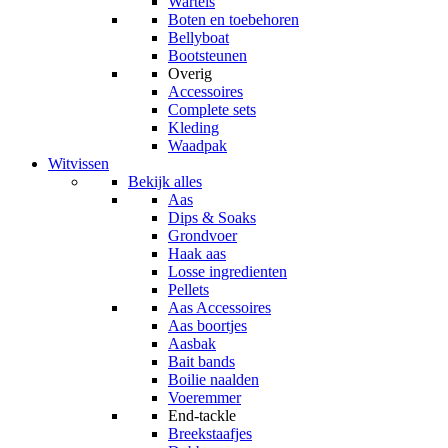
Wartels
Boten en toebehoren
Bellyboat
Bootsteunen
Overig
Accessoires
Complete sets
Kleding
Waadpak
Witvissen
Bekijk alles
Aas
Dips & Soaks
Grondvoer
Haak aas
Losse ingredienten
Pellets
Aas Accessoires
Aas boortjes
Aasbak
Bait bands
Boilie naalden
Voeremmer
End-tackle
Breekstaafjes