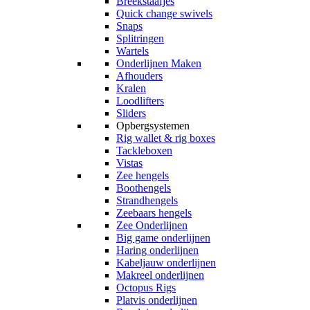
Breekstaafjes
Quick change swivels
Snaps
Splitringen
Wartels
Onderlijnen Maken
Afhouders
Kralen
Loodlifters
Sliders
Opbergsystemen
Rig wallet & rig boxes
Tackleboxen
Vistas
Zee hengels
Boothengels
Strandhengels
Zeebaars hengels
Zee Onderlijnen
Big game onderlijnen
Haring onderlijnen
Kabeljauw onderlijnen
Makreel onderlijnen
Octopus Rigs
Platvis onderlijnen