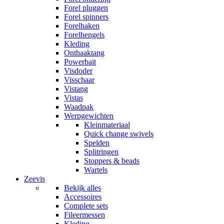
Forel pluggen
Forel spinners
Forelhaken
Forelhengels
Kleding
Onthaaktang
Powerbait
Visdoder
Visschaar
Vistang
Vistas
Waadpak
Werpgewichten
Kleinmateriaal
Quick change swivels
Spelden
Splitringen
Stoppers & beads
Wartels
Zeevis
Bekijk alles
Accessoires
Complete sets
Fileermessen
Kleding