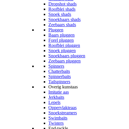
Dropshot shads
Roofblei shads
Snoek shads
Snoekbaars shads
Zeebaars shads
Pluggen
Baars pluggen
Forel pluggen
Roofblei pluggen
Snoek pluggen
Snoekbaars pluggen
Zeebaars pluggen
Spinners
Chatterbaits
Spinnerbaits
Tailspinners
Overig kunstaas
Imitatie aas
Jerkbaits
Lepels
Oppervlakteaas
Snoekstreamers
Swimbaits
Twisters
End-tackle