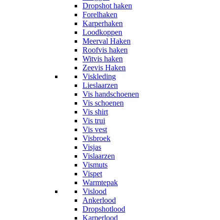
Dropshot haken
Forelhaken
Karperhaken
Loodkoppen
Meerval Haken
Roofvis haken
Witvis haken
Zeevis Haken
Viskleding
Lieslaarzen
Vis handschoenen
Vis schoenen
Vis shirt
Vis trui
Vis vest
Visbroek
Visjas
Vislaarzen
Vismuts
Vispet
Warmtepak
Vislood
Ankerlood
Dropshotlood
Karperlood