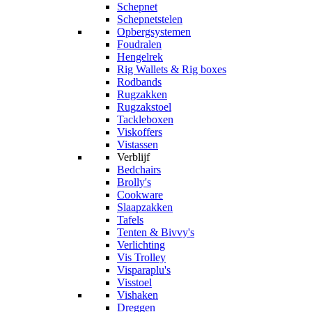
Schepnet
Schepnetstelen
Opbergsystemen
Foudralen
Hengelrek
Rig Wallets & Rig boxes
Rodbands
Rugzakken
Rugzakstoel
Tackleboxen
Viskoffers
Vistassen
Verblijf
Bedchairs
Brolly's
Cookware
Slaapzakken
Tafels
Tenten & Bivvy's
Verlichting
Vis Trolley
Visparaplu's
Visstoel
Vishaken
Dreggen