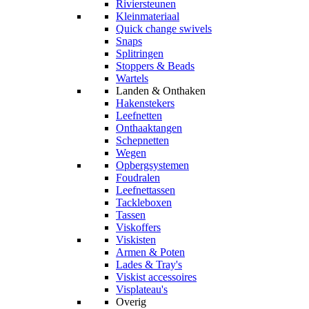
Riviersteunen
Kleinmateriaal
Quick change swivels
Snaps
Splitringen
Stoppers & Beads
Wartels
Landen & Onthaken
Hakenstekers
Leefnetten
Onthaaktangen
Schepnetten
Wegen
Opbergsystemen
Foudralen
Leefnettassen
Tackleboxen
Tassen
Viskoffers
Viskisten
Armen & Poten
Lades & Tray's
Viskist accessoires
Visplateau's
Overig