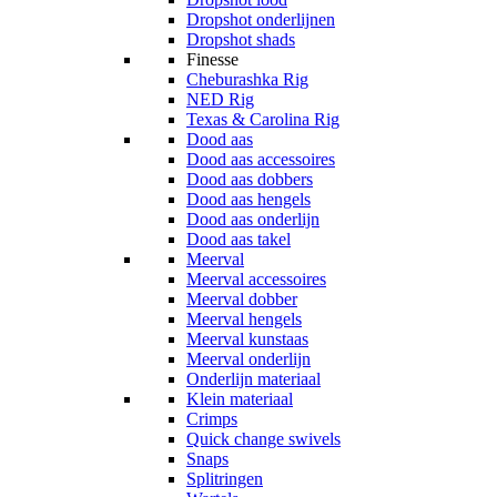
Dropshot onderlijnen
Dropshot shads
Finesse
Cheburashka Rig
NED Rig
Texas & Carolina Rig
Dood aas
Dood aas accessoires
Dood aas dobbers
Dood aas hengels
Dood aas onderlijn
Dood aas takel
Meerval
Meerval accessoires
Meerval dobber
Meerval hengels
Meerval kunstaas
Meerval onderlijn
Onderlijn materiaal
Klein materiaal
Crimps
Quick change swivels
Snaps
Splitringen