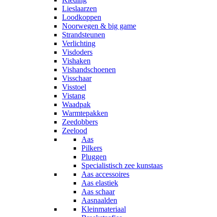
Lieslaarzen
Loodkoppen
Noorwegen & big game
Strandsteunen
Verlichting
Visdoders
Vishaken
Vishandschoenen
Visschaar
Visstoel
Vistang
Waadpak
Warmtepakken
Zeedobbers
Zeelood
Aas
Pilkers
Pluggen
Specialistisch zee kunstaas
Aas accessoires
Aas elastiek
Aas schaar
Aasnaalden
Kleinmateriaal