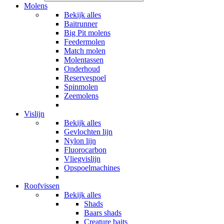
Molens
Bekijk alles
Baitrunner
Big Pit molens
Feedermolen
Match molen
Molentassen
Onderhoud
Reservespoel
Spinmolen
Zeemolens
Vislijn
Bekijk alles
Gevlochten lijn
Nylon lijn
Fluorocarbon
Vliegvislijn
Opspoelmachines
Roofvissen
Bekijk alles
Shads
Baars shads
Creature baits