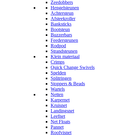
Zeedobbers
Hengelsteunen
Achtersteun
Afsteekroller
Banksticks
Bootsteun
Buzzerbars
Feedersteunen
Rodpod
Strandsteunen
Klein materiaal
Crimps
Quick Change Swivels
Spelden
Splitringen
Stoppers & Beads
Wartels
Netten
Karpernet
Kruisnet
Landingsnet
Leefnet
Net Floats
Pannet
Roofvisnet