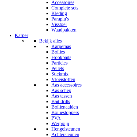
Accessoires
Complete sets
Kleding
Paraplu's
Visstoel
Waadpakken
Karper
Bekijk alles
Karperaas
Boilies
Hookbaits
Particles
Pellets
Stickmix
Vloeistoffen
Aas accessoires
Aas schep
Aas tassen
Bait drills
Boilienaalden
Boiliestoppers
PVA
Werppijp
Hengelsteunen
Achtersteunen