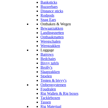
Banksticks
Buzzerbars
Distance sticks
Rodpods
Snag Ears
Onthaken & Wegen
Bewaarzakken
Landingsnetten
Onthaakmatten
Weegschalen
Weegzakken
Luggage
Barrows
Bedchairs
Bivvy tafels
Brolly's
Slaapzakken
Stoelen
Tenten & bivvy's
Opbergsystemen
Foudralen
Rig Wallets & Rig boxes
Tackleboxen
Tassen
Rig Materiaal