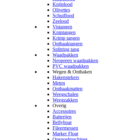
Knijplood
Olivettes
Schuiflood
Zeelood
Vistangen
Kniptangen
Krimp tangen
Onthaaktangen
Splitring tang
Waadpakken
Neopreen waadpakken
PVC waadpakken
Wegen & Onthaken
Hakenstekers
Meten
Onthaakmatten
Weegschalen
Weegzakken
Overig
Accessoires
Batterijen
Bellyboat
Fileermessen
Marker Float
Opspoelmachines