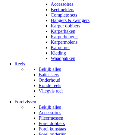
Accessoires
Beetmelders
Complete sets
Hangers & swingers
Karper dobbers
Karperhaken
Karperhengels
Karpermolens
Karpernet
Kleding
Waadpakken
Reels
Bekijk alles
Baitcasters
Onderhoud
Ronde reels
Vliegvis reel
Forelvissen
Bekijk alles
Accessoires
Fileermessen
Forel dobbers
Forel kunstaas
Forel onderlijn