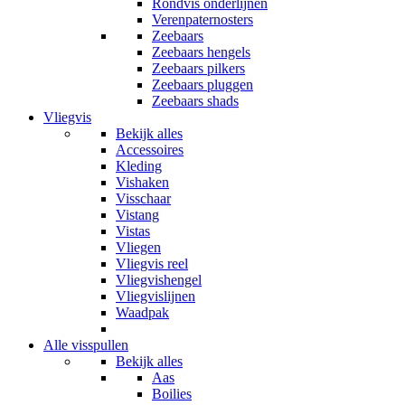
Rondvis onderlijnen
Verenpaternosters
Zeebaars
Zeebaars hengels
Zeebaars pilkers
Zeebaars pluggen
Zeebaars shads
Vliegvis
Bekijk alles
Accessoires
Kleding
Vishaken
Visschaar
Vistang
Vistas
Vliegen
Vliegvis reel
Vliegvishengel
Vliegvislijnen
Waadpak
Alle visspullen
Bekijk alles
Aas
Boilies