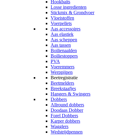
Hookbaits
Losse ingredienten
Stickmix & Grondvoer
Vloeistoffen
Voerpellets
Aas accessoires
Aas elastiek
Aas scheppen
Aas tassen
Boilienaalden
Boiliestoppers
PVA
Voeremmers
Werppijpen
Beetregistratie
Beetmelders
Breekstaafjes
Hangers & Swingers
Dobbers
Allround dobbers
Doodaas Dobber
Forel Dobbers
Karper dobbers
Wagglers
Wedstrijdpennen