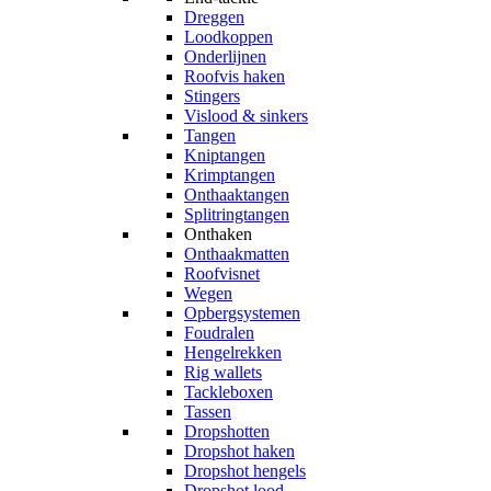
Dreggen
Loodkoppen
Onderlijnen
Roofvis haken
Stingers
Vislood & sinkers
Tangen
Kniptangen
Krimptangen
Onthaaktangen
Splitringtangen
Onthaken
Onthaakmatten
Roofvisnet
Wegen
Opbergsystemen
Foudralen
Hengelrekken
Rig wallets
Tackleboxen
Tassen
Dropshotten
Dropshot haken
Dropshot hengels
Dropshot lood