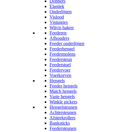
Dobbers
Elastiek
Onderlijnen
Vislood
Vistuigjes
Witvis haken
Feederen
Afhouders
Feeder onderlijnen
Feederhengel
Feedermolens
Feedersteun
Feederstoel
Feedervoer
Voerkorven
Hengels
Feeder hengels
Match hengels
Vaste hengels
Winkle pickers
Hengelsteunen
Achtersteunen
Afsteekrollers
Banksticks
Feedersteunen