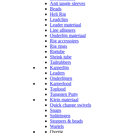
Anti tangle sleeves
Beads
Heli Rig
Leadclips
Leader materiaal
Line alligners
Onderlijn materiaal
Rig accessoires
Rig rings
Rigtube
Shrink tube
Tailrubbers
Karperlijn
Leaders
Onderlijnen
Karperlood
Toplood
Tungsten Putty
Klein materiaal
Quick change swivels
Snaps
Splitringen
Stoppers & beads
Wartels
Overig