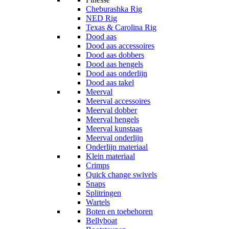
Cheburashka Rig
NED Rig
Texas & Carolina Rig
Dood aas
Dood aas accessoires
Dood aas dobbers
Dood aas hengels
Dood aas onderlijn
Dood aas takel
Meerval
Meerval accessoires
Meerval dobber
Meerval hengels
Meerval kunstaas
Meerval onderlijn
Onderlijn materiaal
Klein materiaal
Crimps
Quick change swivels
Snaps
Splitringen
Wartels
Boten en toebehoren
Bellyboat