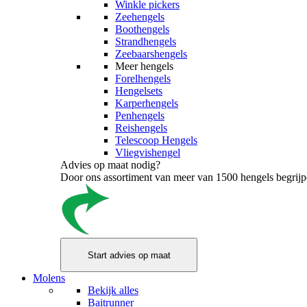
Winkle pickers
Zeehengels
Boothengels
Strandhengels
Zeebaarshengels
Meer hengels
Forelhengels
Hengelsets
Karperhengels
Penhengels
Reishengels
Telescoop Hengels
Vliegvishengel
Advies op maat nodig?
Door ons assortiment van meer van 1500 hengels begrijpen
Molens
Bekijk alles
Baitrunner