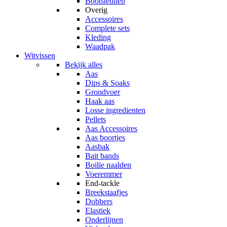
Bootsteunen
Overig
Accessoires
Complete sets
Kleding
Waadpak
Witvissen
Bekijk alles
Aas
Dips & Soaks
Grondvoer
Haak aas
Losse ingredienten
Pellets
Aas Accessoires
Aas boortjes
Aasbak
Bait bands
Boilie naalden
Voeremmer
End-tackle
Breekstaafjes
Dobbers
Elastiek
Onderlijnen