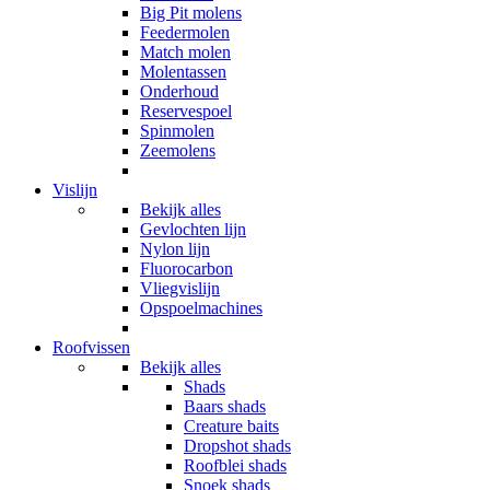
Big Pit molens
Feedermolen
Match molen
Molentassen
Onderhoud
Reservespoel
Spinmolen
Zeemolens
Vislijn
Bekijk alles
Gevlochten lijn
Nylon lijn
Fluorocarbon
Vliegvislijn
Opspoelmachines
Roofvissen
Bekijk alles
Shads
Baars shads
Creature baits
Dropshot shads
Roofblei shads
Snoek shads