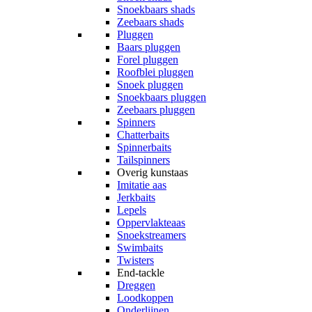
Snoekbaars shads
Zeebaars shads
Pluggen
Baars pluggen
Forel pluggen
Roofblei pluggen
Snoek pluggen
Snoekbaars pluggen
Zeebaars pluggen
Spinners
Chatterbaits
Spinnerbaits
Tailspinners
Overig kunstaas
Imitatie aas
Jerkbaits
Lepels
Oppervlakteaas
Snoekstreamers
Swimbaits
Twisters
End-tackle
Dreggen
Loodkoppen
Onderlijnen