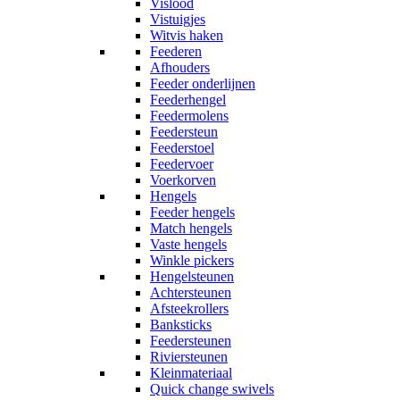
Vislood
Vistuigjes
Witvis haken
Feederen
Afhouders
Feeder onderlijnen
Feederhengel
Feedermolens
Feedersteun
Feederstoel
Feedervoer
Voerkorven
Hengels
Feeder hengels
Match hengels
Vaste hengels
Winkle pickers
Hengelsteunen
Achtersteunen
Afsteekrollers
Banksticks
Feedersteunen
Riviersteunen
Kleinmateriaal
Quick change swivels