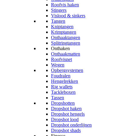
Roofvis haken
Stingers
Vislood & sinkers
Tangen
Kniptangen
Krimptangen
Onthaaktangen
Splitringtangen
Onthaken
Onthaakmatten
Roofvisnet
Wegen
Opbergsystemen
Foudralen
Hengelrekken
Rig wallets
Tackleboxen
Tassen
Dropshotten
Dropshot haken
Dropshot hengels
Dropshot lood
Dropshot onderlijnen
Dropshot shads
Finesse