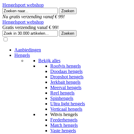
Hengelsport webshop
Nu gratis verzending vanaf € 99!
Hengelsport webshop
Gratis verzending vanaf € 99!
Aanbiedingen
Hengels
Bekijk alles
Roofvis hengels
Doodaas hengels
Dropshot hengels
Jerkbait hengels
Meerval hengels
Reel hengels
Spinhengels
Ultra light hengels
Verticaal hengels
Witvis hengels
Feederhengels
Match hengels
Vaste hengels