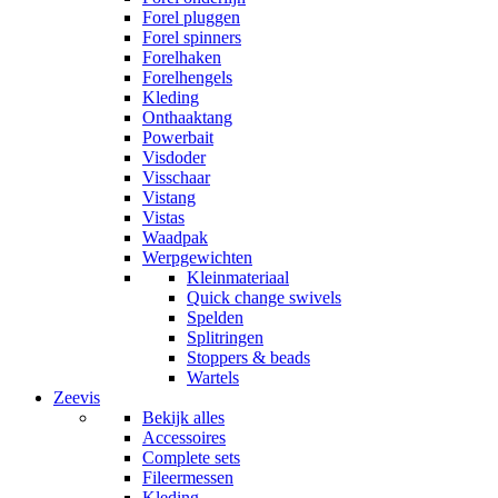
Forel pluggen
Forel spinners
Forelhaken
Forelhengels
Kleding
Onthaaktang
Powerbait
Visdoder
Visschaar
Vistang
Vistas
Waadpak
Werpgewichten
Kleinmateriaal
Quick change swivels
Spelden
Splitringen
Stoppers & beads
Wartels
Zeevis
Bekijk alles
Accessoires
Complete sets
Fileermessen
Kleding