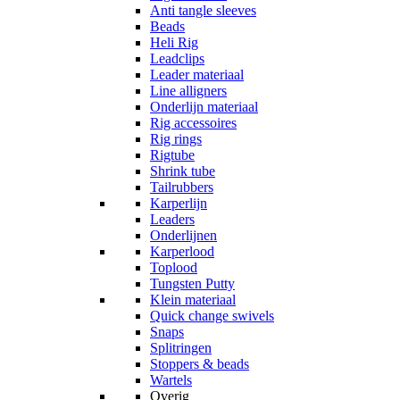
Anti tangle sleeves
Beads
Heli Rig
Leadclips
Leader materiaal
Line alligners
Onderlijn materiaal
Rig accessoires
Rig rings
Rigtube
Shrink tube
Tailrubbers
Karperlijn
Leaders
Onderlijnen
Karperlood
Toplood
Tungsten Putty
Klein materiaal
Quick change swivels
Snaps
Splitringen
Stoppers & beads
Wartels
Overig