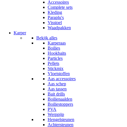
Accessoires
Complete sets
Kleding
Paraplu's
Visstoel
Waadpakken
Karper
Bekijk alles
Karperaas
Boilies
Hookbaits
Particles
Pellets
Stickmix
Vloeistoffen
Aas accessoires
Aas schep
Aas tassen
Bait drills
Boilienaalden
Boiliestoppers
PVA
Werppijp
Hengelsteunen
Achtersteunen