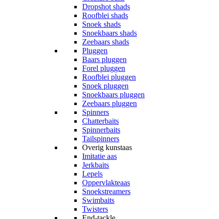
Dropshot shads
Roofblei shads
Snoek shads
Snoekbaars shads
Zeebaars shads
Pluggen
Baars pluggen
Forel pluggen
Roofblei pluggen
Snoek pluggen
Snoekbaars pluggen
Zeebaars pluggen
Spinners
Chatterbaits
Spinnerbaits
Tailspinners
Overig kunstaas
Imitatie aas
Jerkbaits
Lepels
Oppervlakteaas
Snoekstreamers
Swimbaits
Twisters
End-tackle