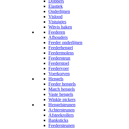
Dobbers
Elastiek
Onderlijnen
Vislood
Vistuigjes
Witvis haken
Feederen
Afhouders
Feeder onderlijnen
Feederhengel
Feedermolens
Feedersteun
Feederstoel
Feedervoer
Voerkorven
Hengels
Feeder hengels
Match hengels
Vaste hengels
Winkle pickers
Hengelsteunen
Achtersteunen
Afsteekrollers
Banksticks
Feedersteunen