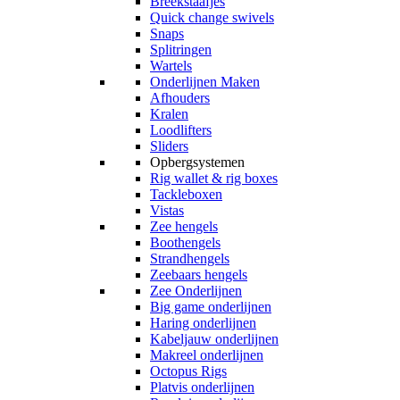
Breekstaafjes
Quick change swivels
Snaps
Splitringen
Wartels
Onderlijnen Maken
Afhouders
Kralen
Loodlifters
Sliders
Opbergsystemen
Rig wallet & rig boxes
Tackleboxen
Vistas
Zee hengels
Boothengels
Strandhengels
Zeebaars hengels
Zee Onderlijnen
Big game onderlijnen
Haring onderlijnen
Kabeljauw onderlijnen
Makreel onderlijnen
Octopus Rigs
Platvis onderlijnen