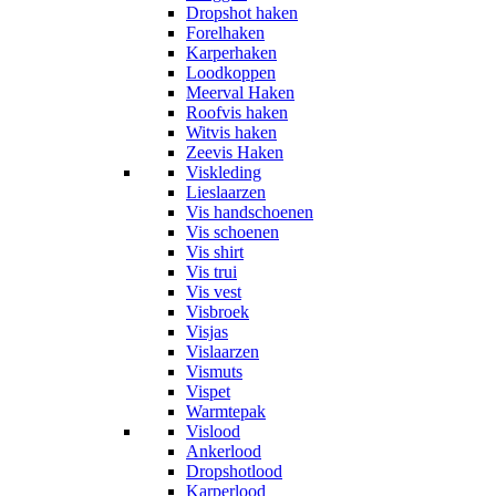
Dropshot haken
Forelhaken
Karperhaken
Loodkoppen
Meerval Haken
Roofvis haken
Witvis haken
Zeevis Haken
Viskleding
Lieslaarzen
Vis handschoenen
Vis schoenen
Vis shirt
Vis trui
Vis vest
Visbroek
Visjas
Vislaarzen
Vismuts
Vispet
Warmtepak
Vislood
Ankerlood
Dropshotlood
Karperlood