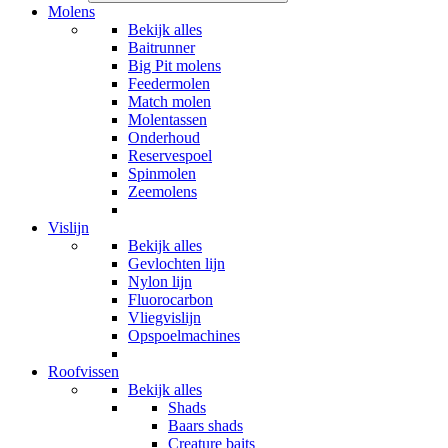
Molens
Bekijk alles
Baitrunner
Big Pit molens
Feedermolen
Match molen
Molentassen
Onderhoud
Reservespoel
Spinmolen
Zeemolens
Vislijn
Bekijk alles
Gevlochten lijn
Nylon lijn
Fluorocarbon
Vliegvislijn
Opspoelmachines
Roofvissen
Bekijk alles
Shads
Baars shads
Creature baits