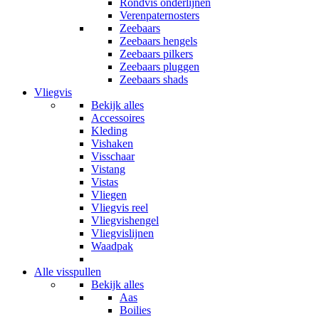
Rondvis onderlijnen
Verenpaternosters
Zeebaars
Zeebaars hengels
Zeebaars pilkers
Zeebaars pluggen
Zeebaars shads
Vliegvis
Bekijk alles
Accessoires
Kleding
Vishaken
Visschaar
Vistang
Vistas
Vliegen
Vliegvis reel
Vliegvishengel
Vliegvislijnen
Waadpak
Alle visspullen
Bekijk alles
Aas
Boilies