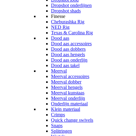
Dropshot onderlijnen
Dropshot shads
Finesse
Cheburashka Rig
NED Rig
Texas & Carolina Rig
Dood aas
Dood aas accessoires
Dood aas dobbers
Dood aas hengels
Dood aas onderlijn
Dood aas takel
Meerval
Meerval accessoires
Meerval dobber
Meerval hengels
Meerval kunstaas
Meerval onderlijn
Onderlijn materiaal
Klein materiaal
Crimps
Quick change swivels
Snaps
Splitringen