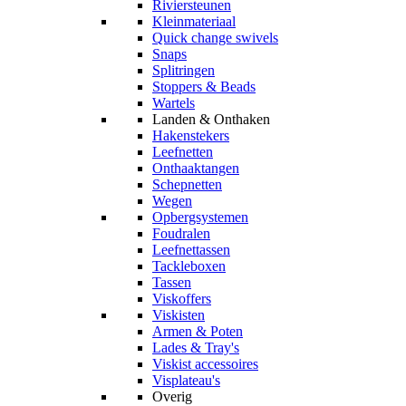
Riviersteunen
Kleinmateriaal
Quick change swivels
Snaps
Splitringen
Stoppers & Beads
Wartels
Landen & Onthaken
Hakenstekers
Leefnetten
Onthaaktangen
Schepnetten
Wegen
Opbergsystemen
Foudralen
Leefnettassen
Tackleboxen
Tassen
Viskoffers
Viskisten
Armen & Poten
Lades & Tray's
Viskist accessoires
Visplateau's
Overig