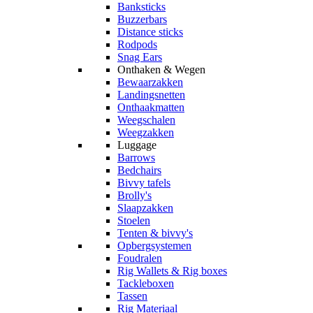
Banksticks
Buzzerbars
Distance sticks
Rodpods
Snag Ears
Onthaken & Wegen
Bewaarzakken
Landingsnetten
Onthaakmatten
Weegschalen
Weegzakken
Luggage
Barrows
Bedchairs
Bivvy tafels
Brolly's
Slaapzakken
Stoelen
Tenten & bivvy's
Opbergsystemen
Foudralen
Rig Wallets & Rig boxes
Tackleboxen
Tassen
Rig Materiaal