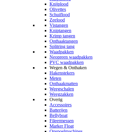
Knijplood
Olivettes
Schuiflood
Zeelood
Vistangen
Kniptangen
Krimp tangen
Onthaaktangen
Splitring tang
Waadpakken
Neopreen waadpakken
PVC waadpakken
Wegen & Onthaken
Hakenstekers
Meten
Onthaakmatten
Weegschalen
Weegzakken
Overig
Accessoires
Batterijen
Bellyboat
Fileermessen
Marker Float
Opspoelmachines