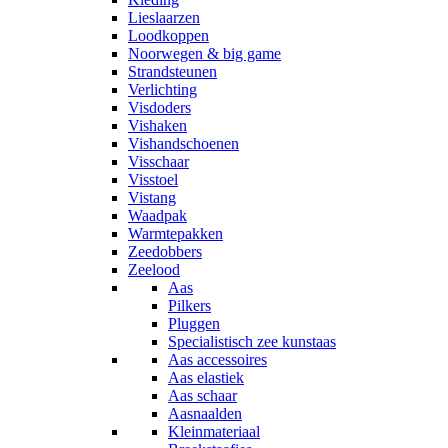
Lieslaarzen
Loodkoppen
Noorwegen & big game
Strandsteunen
Verlichting
Visdoders
Vishaken
Vishandschoenen
Visschaar
Visstoel
Vistang
Waadpak
Warmtepakken
Zeedobbers
Zeelood
Aas
Pilkers
Pluggen
Specialistisch zee kunstaas
Aas accessoires
Aas elastiek
Aas schaar
Aasnaalden
Kleinmateriaal