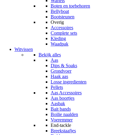
Wartels
Boten en toebehoren
Bellyboat
Bootsteunen
Overig
Accessoires
Complete sets
Kleding
Waadpak
Witvissen
Bekijk alles
Aas
Dips & Soaks
Grondvoer
Haak aas
Losse ingredienten
Pellets
Aas Accessoires
Aas boortjes
Aasbak
Bait bands
Boilie naalden
Voeremmer
End-tackle
Breekstaafjes