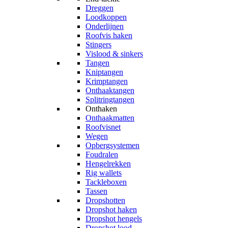
Dreggen
Loodkoppen
Onderlijnen
Roofvis haken
Stingers
Vislood & sinkers
Tangen
Kniptangen
Krimptangen
Onthaaktangen
Splitringtangen
Onthaken
Onthaakmatten
Roofvisnet
Wegen
Opbergsystemen
Foudralen
Hengelrekken
Rig wallets
Tackleboxen
Tassen
Dropshotten
Dropshot haken
Dropshot hengels
Dropshot lood