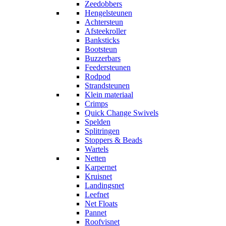
Zeedobbers
Hengelsteunen
Achtersteun
Afsteekroller
Banksticks
Bootsteun
Buzzerbars
Feedersteunen
Rodpod
Strandsteunen
Klein materiaal
Crimps
Quick Change Swivels
Spelden
Splitringen
Stoppers & Beads
Wartels
Netten
Karpernet
Kruisnet
Landingsnet
Leefnet
Net Floats
Pannet
Roofvisnet