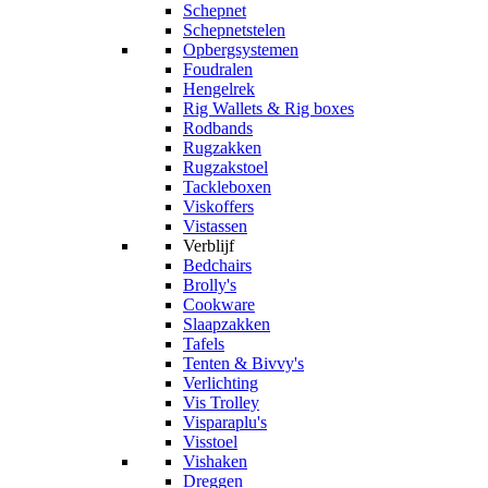
Schepnet
Schepnetstelen
Opbergsystemen
Foudralen
Hengelrek
Rig Wallets & Rig boxes
Rodbands
Rugzakken
Rugzakstoel
Tackleboxen
Viskoffers
Vistassen
Verblijf
Bedchairs
Brolly's
Cookware
Slaapzakken
Tafels
Tenten & Bivvy's
Verlichting
Vis Trolley
Visparaplu's
Visstoel
Vishaken
Dreggen