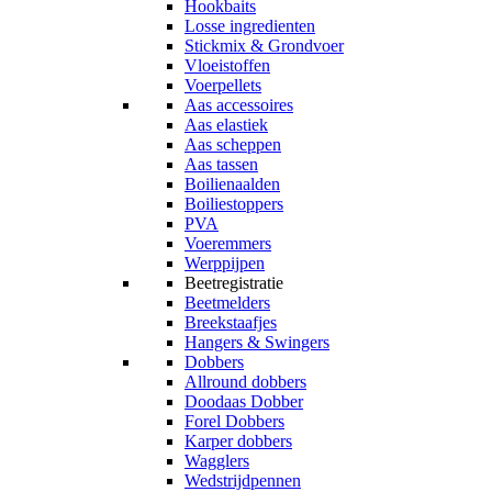
Hookbaits
Losse ingredienten
Stickmix & Grondvoer
Vloeistoffen
Voerpellets
Aas accessoires
Aas elastiek
Aas scheppen
Aas tassen
Boilienaalden
Boiliestoppers
PVA
Voeremmers
Werppijpen
Beetregistratie
Beetmelders
Breekstaafjes
Hangers & Swingers
Dobbers
Allround dobbers
Doodaas Dobber
Forel Dobbers
Karper dobbers
Wagglers
Wedstrijdpennen