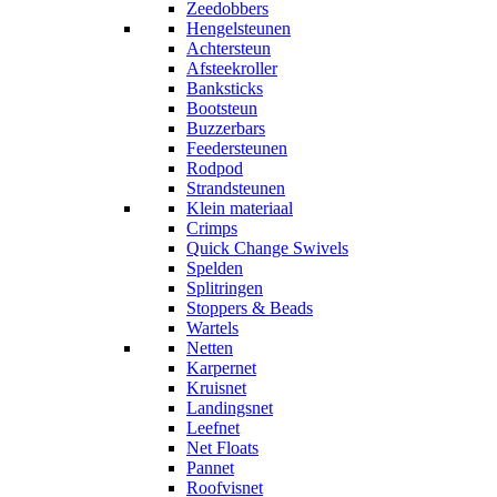
Zeedobbers
Hengelsteunen
Achtersteun
Afsteekroller
Banksticks
Bootsteun
Buzzerbars
Feedersteunen
Rodpod
Strandsteunen
Klein materiaal
Crimps
Quick Change Swivels
Spelden
Splitringen
Stoppers & Beads
Wartels
Netten
Karpernet
Kruisnet
Landingsnet
Leefnet
Net Floats
Pannet
Roofvisnet