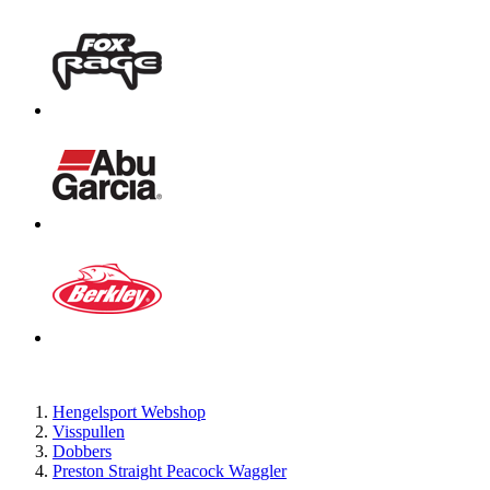
Hengelsport Webshop
Visspullen
Dobbers
Preston Straight Peacock Waggler