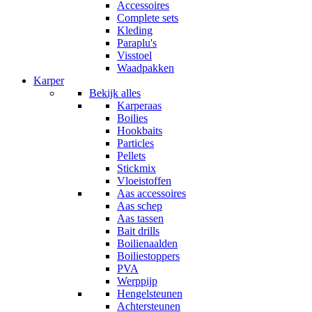
Accessoires
Complete sets
Kleding
Paraplu's
Visstoel
Waadpakken
Karper
Bekijk alles
Karperaas
Boilies
Hookbaits
Particles
Pellets
Stickmix
Vloeistoffen
Aas accessoires
Aas schep
Aas tassen
Bait drills
Boilienaalden
Boiliestoppers
PVA
Werppijp
Hengelsteunen
Achtersteunen