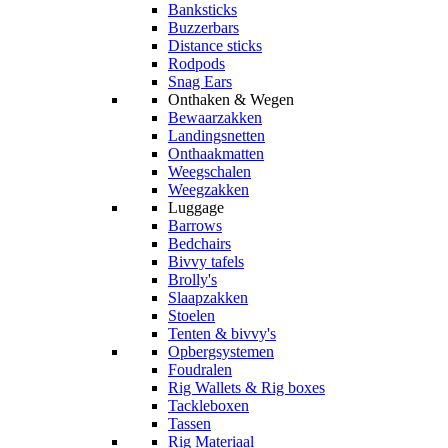
Banksticks
Buzzerbars
Distance sticks
Rodpods
Snag Ears
Onthaken & Wegen
Bewaarzakken
Landingsnetten
Onthaakmatten
Weegschalen
Weegzakken
Luggage
Barrows
Bedchairs
Bivvy tafels
Brolly's
Slaapzakken
Stoelen
Tenten & bivvy's
Opbergsystemen
Foudralen
Rig Wallets & Rig boxes
Tackleboxen
Tassen
Rig Materiaal