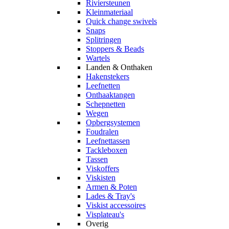
Riviersteunen
Kleinmateriaal
Quick change swivels
Snaps
Splitringen
Stoppers & Beads
Wartels
Landen & Onthaken
Hakenstekers
Leefnetten
Onthaaktangen
Schepnetten
Wegen
Opbergsystemen
Foudralen
Leefnettassen
Tackleboxen
Tassen
Viskoffers
Viskisten
Armen & Poten
Lades & Tray's
Viskist accessoires
Visplateau's
Overig