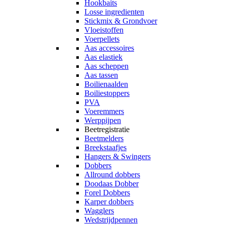
Hookbaits
Losse ingredienten
Stickmix & Grondvoer
Vloeistoffen
Voerpellets
Aas accessoires
Aas elastiek
Aas scheppen
Aas tassen
Boilienaalden
Boiliestoppers
PVA
Voeremmers
Werppijpen
Beetregistratie
Beetmelders
Breekstaafjes
Hangers & Swingers
Dobbers
Allround dobbers
Doodaas Dobber
Forel Dobbers
Karper dobbers
Wagglers
Wedstrijdpennen