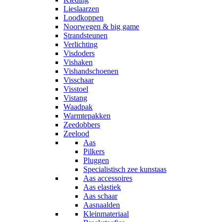
Lieslaarzen
Loodkoppen
Noorwegen & big game
Strandsteunen
Verlichting
Visdoders
Vishaken
Vishandschoenen
Visschaar
Visstoel
Vistang
Waadpak
Warmtepakken
Zeedobbers
Zeelood
Aas
Pilkers
Pluggen
Specialistisch zee kunstaas
Aas accessoires
Aas elastiek
Aas schaar
Aasnaalden
Kleinmateriaal