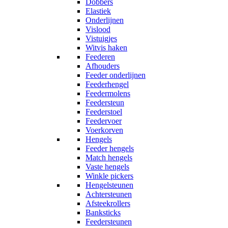
Dobbers
Elastiek
Onderlijnen
Vislood
Vistuigjes
Witvis haken
Feederen
Afhouders
Feeder onderlijnen
Feederhengel
Feedermolens
Feedersteun
Feederstoel
Feedervoer
Voerkorven
Hengels
Feeder hengels
Match hengels
Vaste hengels
Winkle pickers
Hengelsteunen
Achtersteunen
Afsteekrollers
Banksticks
Feedersteunen