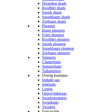
Dropshot shads
Roofblei shads
Snoek shads
Snoekbaars shads
Zeebaars shads
Pluggen
Baars pluggen
Forel pluggen
Roofblei pluggen
Snoek pluggen
Snoekbaars pluggen
Zeebaars pluggen
Spinners
Chatterbaits
Spinnerbaits
Tailspinners
Overig kunstaas
Imitatie aas
Jerkbaits
Lepels
Oppervlakteaas
Snoekstreamers
Swimbaits
Twisters
End-tackle