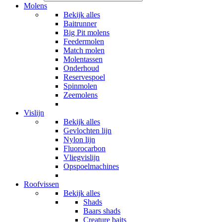
Molens
Bekijk alles
Baitrunner
Big Pit molens
Feedermolen
Match molen
Molentassen
Onderhoud
Reservespoel
Spinmolen
Zeemolens
Vislijn
Bekijk alles
Gevlochten lijn
Nylon lijn
Fluorocarbon
Vliegvislijn
Opspoelmachines
Roofvissen
Bekijk alles
Shads
Baars shads
Creature baits