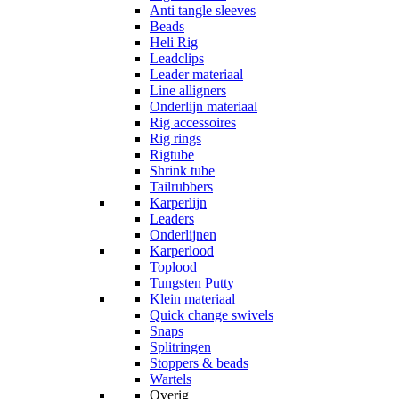
Anti tangle sleeves
Beads
Heli Rig
Leadclips
Leader materiaal
Line alligners
Onderlijn materiaal
Rig accessoires
Rig rings
Rigtube
Shrink tube
Tailrubbers
Karperlijn
Leaders
Onderlijnen
Karperlood
Toplood
Tungsten Putty
Klein materiaal
Quick change swivels
Snaps
Splitringen
Stoppers & beads
Wartels
Overig