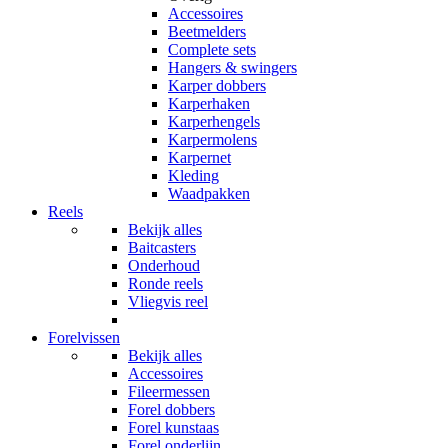
Accessoires
Beetmelders
Complete sets
Hangers & swingers
Karper dobbers
Karperhaken
Karperhengels
Karpermolens
Karpernet
Kleding
Waadpakken
Reels
Bekijk alles
Baitcasters
Onderhoud
Ronde reels
Vliegvis reel
Forelvissen
Bekijk alles
Accessoires
Fileermessen
Forel dobbers
Forel kunstaas
Forel onderlijn