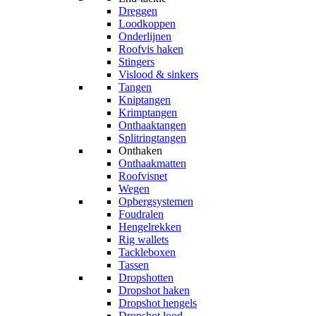
Dreggen
Loodkoppen
Onderlijnen
Roofvis haken
Stingers
Vislood & sinkers
Tangen
Kniptangen
Krimptangen
Onthaaktangen
Splitringtangen
Onthaken
Onthaakmatten
Roofvisnet
Wegen
Opbergsystemen
Foudralen
Hengelrekken
Rig wallets
Tackleboxen
Tassen
Dropshotten
Dropshot haken
Dropshot hengels
Dropshot lood