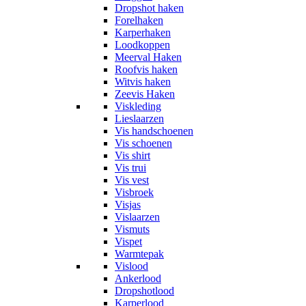
Dropshot haken
Forelhaken
Karperhaken
Loodkoppen
Meerval Haken
Roofvis haken
Witvis haken
Zeevis Haken
Viskleding
Lieslaarzen
Vis handschoenen
Vis schoenen
Vis shirt
Vis trui
Vis vest
Visbroek
Visjas
Vislaarzen
Vismuts
Vispet
Warmtepak
Vislood
Ankerlood
Dropshotlood
Karperlood