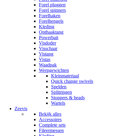
Forel pluggen
Forel spinners
Forelhaken
Forelhengels
Kleding
Onthaaktang
Powerbait
Visdoder
Visschaar
Vistang
Vistas
Waadpak
Werpgewichten
Kleinmateriaal
Quick change swivels
Spelden
Splitringen
Stoppers & beads
Wartels
Zeevis
Bekijk alles
Accessoires
Complete sets
Fileermessen
Kleding