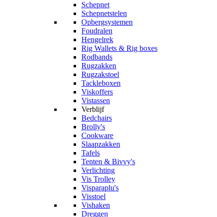
Schepnet
Schepnetstelen
Opbergsystemen
Foudralen
Hengelrek
Rig Wallets & Rig boxes
Rodbands
Rugzakken
Rugzakstoel
Tackleboxen
Viskoffers
Vistassen
Verblijf
Bedchairs
Brolly's
Cookware
Slaapzakken
Tafels
Tenten & Bivvy's
Verlichting
Vis Trolley
Visparaplu's
Visstoel
Vishaken
Dreggen