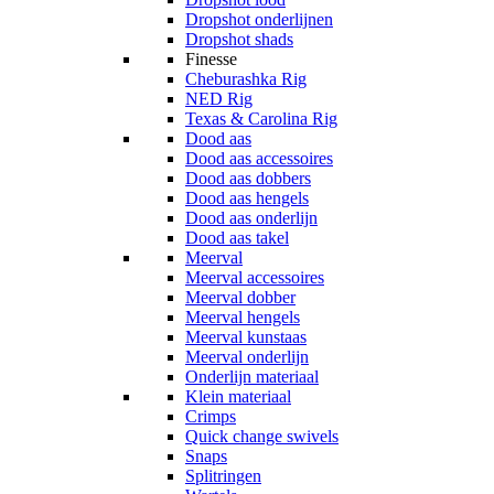
Dropshot onderlijnen
Dropshot shads
Finesse
Cheburashka Rig
NED Rig
Texas & Carolina Rig
Dood aas
Dood aas accessoires
Dood aas dobbers
Dood aas hengels
Dood aas onderlijn
Dood aas takel
Meerval
Meerval accessoires
Meerval dobber
Meerval hengels
Meerval kunstaas
Meerval onderlijn
Onderlijn materiaal
Klein materiaal
Crimps
Quick change swivels
Snaps
Splitringen