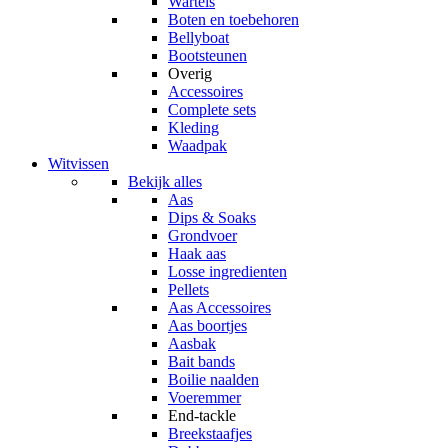
Wartels
Boten en toebehoren
Bellyboat
Bootsteunen
Overig
Accessoires
Complete sets
Kleding
Waadpak
Witvissen
Bekijk alles
Aas
Dips & Soaks
Grondvoer
Haak aas
Losse ingredienten
Pellets
Aas Accessoires
Aas boortjes
Aasbak
Bait bands
Boilie naalden
Voeremmer
End-tackle
Breekstaafjes