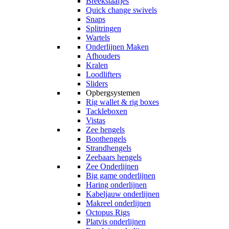
Breekstaafjes
Quick change swivels
Snaps
Splitringen
Wartels
Onderlijnen Maken
Afhouders
Kralen
Loodlifters
Sliders
Opbergsystemen
Rig wallet & rig boxes
Tackleboxen
Vistas
Zee hengels
Boothengels
Strandhengels
Zeebaars hengels
Zee Onderlijnen
Big game onderlijnen
Haring onderlijnen
Kabeljauw onderlijnen
Makreel onderlijnen
Octopus Rigs
Platvis onderlijnen