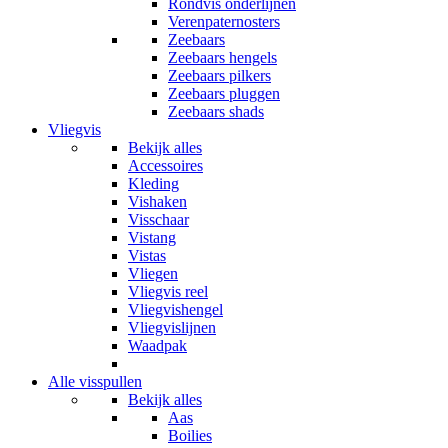
Rondvis onderlijnen
Verenpaternosters
Zeebaars
Zeebaars hengels
Zeebaars pilkers
Zeebaars pluggen
Zeebaars shads
Vliegvis
Bekijk alles
Accessoires
Kleding
Vishaken
Visschaar
Vistang
Vistas
Vliegen
Vliegvis reel
Vliegvishengel
Vliegvislijnen
Waadpak
Alle visspullen
Bekijk alles
Aas
Boilies