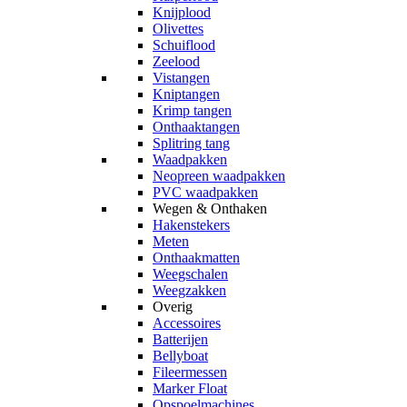
Knijplood
Olivettes
Schuiflood
Zeelood
Vistangen
Kniptangen
Krimp tangen
Onthaaktangen
Splitring tang
Waadpakken
Neopreen waadpakken
PVC waadpakken
Wegen & Onthaken
Hakenstekers
Meten
Onthaakmatten
Weegschalen
Weegzakken
Overig
Accessoires
Batterijen
Bellyboat
Fileermessen
Marker Float
Opspoelmachines