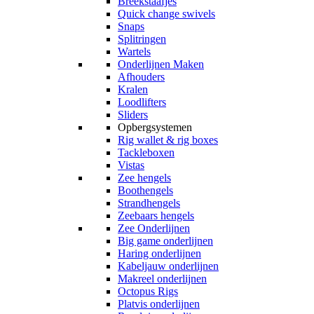
Breekstaafjes
Quick change swivels
Snaps
Splitringen
Wartels
Onderlijnen Maken
Afhouders
Kralen
Loodlifters
Sliders
Opbergsystemen
Rig wallet & rig boxes
Tackleboxen
Vistas
Zee hengels
Boothengels
Strandhengels
Zeebaars hengels
Zee Onderlijnen
Big game onderlijnen
Haring onderlijnen
Kabeljauw onderlijnen
Makreel onderlijnen
Octopus Rigs
Platvis onderlijnen