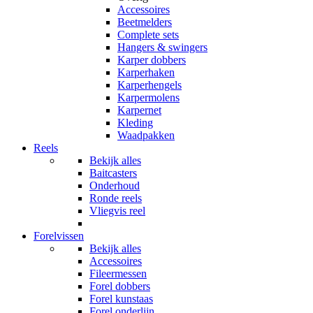
Accessoires
Beetmelders
Complete sets
Hangers & swingers
Karper dobbers
Karperhaken
Karperhengels
Karpermolens
Karpernet
Kleding
Waadpakken
Reels
Bekijk alles
Baitcasters
Onderhoud
Ronde reels
Vliegvis reel
Forelvissen
Bekijk alles
Accessoires
Fileermessen
Forel dobbers
Forel kunstaas
Forel onderlijn