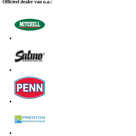
Officieel dealer van o.a.: