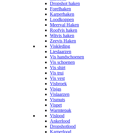
Dropshot haken
Forelhaken
Karperhaken
Loodkoppen
Meerval Haken
Roofvis haken
Witvis haken
Zeevis Haken
Viskleding
Lieslaarzen
Vis handschoenen
Vis schoenen
Vis shirt
Vis trui
Vis vest
Visbroek
Visjas
Vislaarzen
Vismuts
Vispet
Warmtepak
Vislood
Ankerlood
Dropshotlood
Karperlood