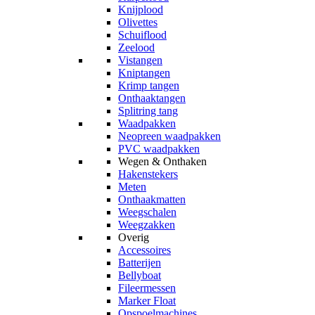
Knijplood
Olivettes
Schuiflood
Zeelood
Vistangen
Kniptangen
Krimp tangen
Onthaaktangen
Splitring tang
Waadpakken
Neopreen waadpakken
PVC waadpakken
Wegen & Onthaken
Hakenstekers
Meten
Onthaakmatten
Weegschalen
Weegzakken
Overig
Accessoires
Batterijen
Bellyboat
Fileermessen
Marker Float
Opspoelmachines