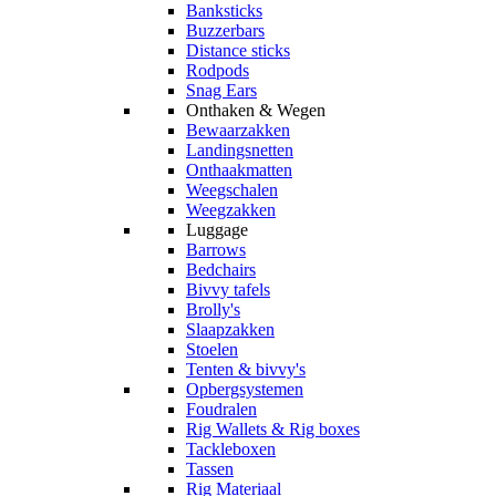
Banksticks
Buzzerbars
Distance sticks
Rodpods
Snag Ears
Onthaken & Wegen
Bewaarzakken
Landingsnetten
Onthaakmatten
Weegschalen
Weegzakken
Luggage
Barrows
Bedchairs
Bivvy tafels
Brolly's
Slaapzakken
Stoelen
Tenten & bivvy's
Opbergsystemen
Foudralen
Rig Wallets & Rig boxes
Tackleboxen
Tassen
Rig Materiaal