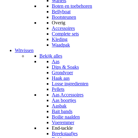
Wartels
Boten en toebehoren
Bellyboat
Bootsteunen
Overig
Accessoires
Complete sets
Kleding
Waadpak
Witvissen
Bekijk alles
Aas
Dips & Soaks
Grondvoer
Haak aas
Losse ingredienten
Pellets
Aas Accessoires
Aas boortjes
Aasbak
Bait bands
Boilie naalden
Voeremmer
End-tackle
Breekstaafjes