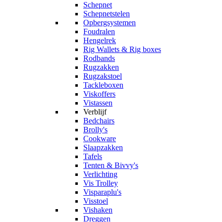
Schepnet
Schepnetstelen
Opbergsystemen
Foudralen
Hengelrek
Rig Wallets & Rig boxes
Rodbands
Rugzakken
Rugzakstoel
Tackleboxen
Viskoffers
Vistassen
Verblijf
Bedchairs
Brolly's
Cookware
Slaapzakken
Tafels
Tenten & Bivvy's
Verlichting
Vis Trolley
Visparaplu's
Visstoel
Vishaken
Dreggen