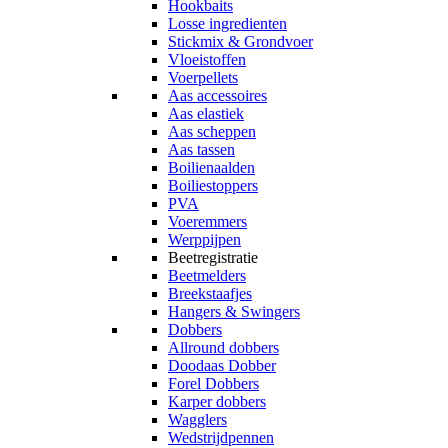
Hookbaits
Losse ingredienten
Stickmix & Grondvoer
Vloeistoffen
Voerpellets
Aas accessoires
Aas elastiek
Aas scheppen
Aas tassen
Boilienaalden
Boiliestoppers
PVA
Voeremmers
Werppijpen
Beetregistratie
Beetmelders
Breekstaafjes
Hangers & Swingers
Dobbers
Allround dobbers
Doodaas Dobber
Forel Dobbers
Karper dobbers
Wagglers
Wedstrijdpennen