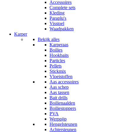
Accessoires
Complete sets
Kleding
Paraplu's
Visstoel
Waadpakken
Karper
Bekijk alles
Karperaas
Boilies
Hookbaits
Particles
Pellets
Stickmix
Vloeistoffen
Aas accessoires
Aas schep
Aas tassen
Bait drills
Boilienaalden
Boiliestoppers
PVA
Werppijp
Hengelsteunen
Achtersteunen