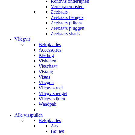
Rondvis onderlijnen
Verenpaternosters
Zeebaars
Zeebaars hengels
Zeebaars pilkers
Zeebaars pluggen
Zeebaars shads
Vliegvis
Bekijk alles
Accessoires
Kleding
Vishaken
Visschaar
Vistang
Vistas
Vliegen
Vliegvis reel
Vliegvishengel
Vliegvislijnen
Waadpak
Alle visspullen
Bekijk alles
Aas
Boilies