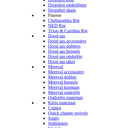
Dropshot onderlijnen
Dropshot shads
Finesse
Cheburashka Rig
NED Rig
Texas & Carolina Rig
Dood aas
Dood aas accessoires
Dood aas dobbers
Dood aas hengels
Dood aas onderlijn
Dood aas takel
Meerval
Meerval accessoires
Meerval dobber
Meerval hengels
Meerval kunstaas
Meerval onderlijn
Onderlijn materiaal
Klein materiaal
Crimps
Quick change swivels
Snaps
Splitringen