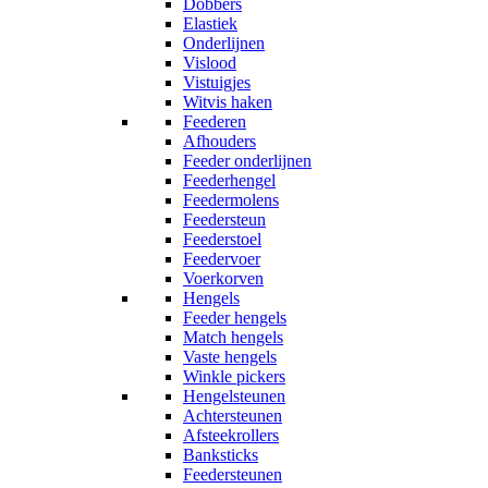
Dobbers
Elastiek
Onderlijnen
Vislood
Vistuigjes
Witvis haken
Feederen
Afhouders
Feeder onderlijnen
Feederhengel
Feedermolens
Feedersteun
Feederstoel
Feedervoer
Voerkorven
Hengels
Feeder hengels
Match hengels
Vaste hengels
Winkle pickers
Hengelsteunen
Achtersteunen
Afsteekrollers
Banksticks
Feedersteunen