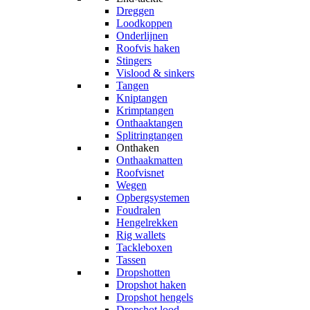
Dreggen
Loodkoppen
Onderlijnen
Roofvis haken
Stingers
Vislood & sinkers
Tangen
Kniptangen
Krimptangen
Onthaaktangen
Splitringtangen
Onthaken
Onthaakmatten
Roofvisnet
Wegen
Opbergsystemen
Foudralen
Hengelrekken
Rig wallets
Tackleboxen
Tassen
Dropshotten
Dropshot haken
Dropshot hengels
Dropshot lood