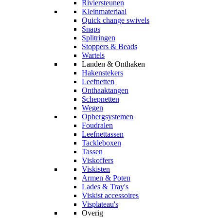
Riviersteunen
Kleinmateriaal
Quick change swivels
Snaps
Splitringen
Stoppers & Beads
Wartels
Landen & Onthaken
Hakenstekers
Leefnetten
Onthaaktangen
Schepnetten
Wegen
Opbergsystemen
Foudralen
Leefnettassen
Tackleboxen
Tassen
Viskoffers
Viskisten
Armen & Poten
Lades & Tray's
Viskist accessoires
Visplateau's
Overig