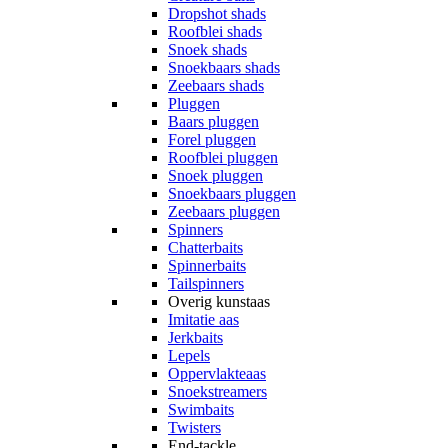
Dropshot shads
Roofblei shads
Snoek shads
Snoekbaars shads
Zeebaars shads
Pluggen
Baars pluggen
Forel pluggen
Roofblei pluggen
Snoek pluggen
Snoekbaars pluggen
Zeebaars pluggen
Spinners
Chatterbaits
Spinnerbaits
Tailspinners
Overig kunstaas
Imitatie aas
Jerkbaits
Lepels
Oppervlakteaas
Snoekstreamers
Swimbaits
Twisters
End-tackle