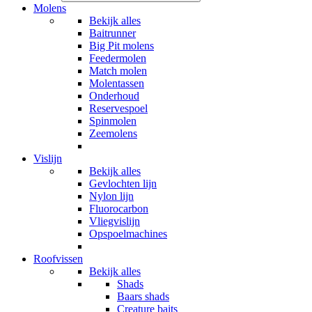
Molens
Bekijk alles
Baitrunner
Big Pit molens
Feedermolen
Match molen
Molentassen
Onderhoud
Reservespoel
Spinmolen
Zeemolens
Vislijn
Bekijk alles
Gevlochten lijn
Nylon lijn
Fluorocarbon
Vliegvislijn
Opspoelmachines
Roofvissen
Bekijk alles
Shads
Baars shads
Creature baits