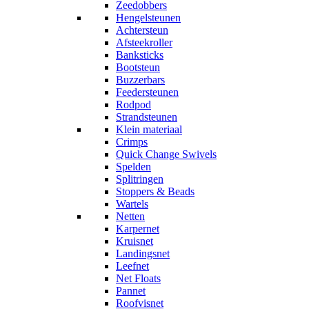
Zeedobbers
Hengelsteunen
Achtersteun
Afsteekroller
Banksticks
Bootsteun
Buzzerbars
Feedersteunen
Rodpod
Strandsteunen
Klein materiaal
Crimps
Quick Change Swivels
Spelden
Splitringen
Stoppers & Beads
Wartels
Netten
Karpernet
Kruisnet
Landingsnet
Leefnet
Net Floats
Pannet
Roofvisnet