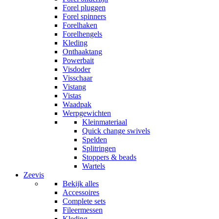
Forel pluggen
Forel spinners
Forelhaken
Forelhengels
Kleding
Onthaaktang
Powerbait
Visdoder
Visschaar
Vistang
Vistas
Waadpak
Werpgewichten
Kleinmateriaal
Quick change swivels
Spelden
Splitringen
Stoppers & beads
Wartels
Zeevis
Bekijk alles
Accessoires
Complete sets
Fileermessen
Kleding