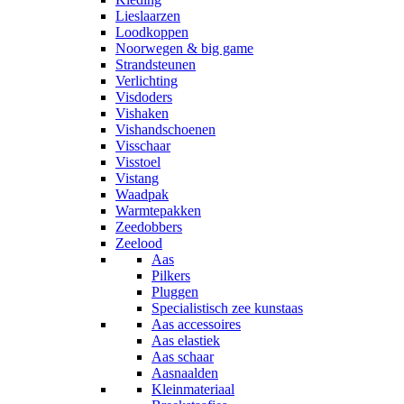
Lieslaarzen
Loodkoppen
Noorwegen & big game
Strandsteunen
Verlichting
Visdoders
Vishaken
Vishandschoenen
Visschaar
Visstoel
Vistang
Waadpak
Warmtepakken
Zeedobbers
Zeelood
Aas
Pilkers
Pluggen
Specialistisch zee kunstaas
Aas accessoires
Aas elastiek
Aas schaar
Aasnaalden
Kleinmateriaal