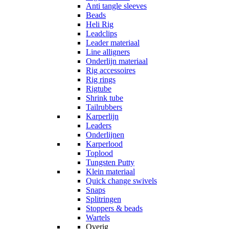
Anti tangle sleeves
Beads
Heli Rig
Leadclips
Leader materiaal
Line alligners
Onderlijn materiaal
Rig accessoires
Rig rings
Rigtube
Shrink tube
Tailrubbers
Karperlijn
Leaders
Onderlijnen
Karperlood
Toplood
Tungsten Putty
Klein materiaal
Quick change swivels
Snaps
Splitringen
Stoppers & beads
Wartels
Overig