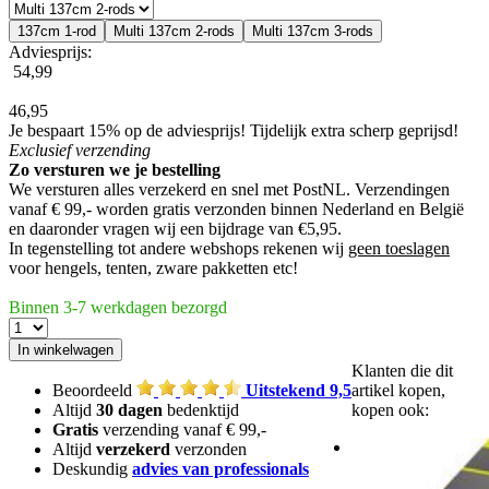
137cm 1-rod
Multi 137cm 2-rods
Multi 137cm 3-rods
Adviesprijs:
54,99
46,95
Je bespaart 15% op de adviesprijs!
Tijdelijk extra scherp geprijsd!
Exclusief
verzending
Zo versturen we je bestelling
We versturen alles verzekerd en snel met PostNL. Verzendingen
vanaf € 99,- worden
gratis verzonden
binnen Nederland en België
en daaronder vragen wij een bijdrage van €5,95.
In tegenstelling tot andere webshops rekenen wij
geen toeslagen
voor hengels, tenten, zware pakketten etc!
Binnen 3-7 werkdagen bezorgd
Klanten die dit
Beoordeeld
Uitstekend 9,5
artikel kopen,
Altijd
30 dagen
bedenktijd
kopen ook:
Gratis
verzending vanaf € 99,-
Altijd
verzekerd
verzonden
Deskundig
advies van professionals