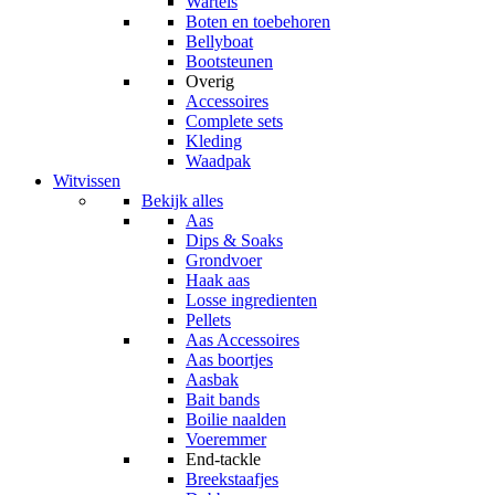
Wartels
Boten en toebehoren
Bellyboat
Bootsteunen
Overig
Accessoires
Complete sets
Kleding
Waadpak
Witvissen
Bekijk alles
Aas
Dips & Soaks
Grondvoer
Haak aas
Losse ingredienten
Pellets
Aas Accessoires
Aas boortjes
Aasbak
Bait bands
Boilie naalden
Voeremmer
End-tackle
Breekstaafjes