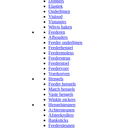
Dobbers
Elastiek
Onderlijnen
Vislood
Vistuigjes
Witvis haken
Feederen
Afhouders
Feeder onderlijnen
Feederhengel
Feedermolens
Feedersteun
Feederstoel
Feedervoer
Voerkorven
Hengels
Feeder hengels
Match hengels
Vaste hengels
Winkle pickers
Hengelsteunen
Achtersteunen
Afsteekrollers
Banksticks
Feedersteunen