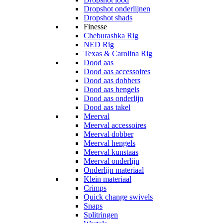
Dropshot onderlijnen
Dropshot shads
Finesse
Cheburashka Rig
NED Rig
Texas & Carolina Rig
Dood aas
Dood aas accessoires
Dood aas dobbers
Dood aas hengels
Dood aas onderlijn
Dood aas takel
Meerval
Meerval accessoires
Meerval dobber
Meerval hengels
Meerval kunstaas
Meerval onderlijn
Onderlijn materiaal
Klein materiaal
Crimps
Quick change swivels
Snaps
Splitringen