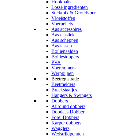
Hookbaits
Losse ingredienten
Stickmix & Grondvoer
Vloeistoffen
Voerpellets
Aas accessoires
Aas elastiek
Aas scheppen
Aas tassen
Boilienaalden
Boiliestoppers
PVA
Voeremmers
Werppijpen
Beetregistratie
Beetmelders
Breekstaafjes
Hangers & Swingers
Dobbers
Allround dobbers
Doodaas Dobber
Forel Dobbers
Karper dobbers
Wagglers
Wedstrijdpennen