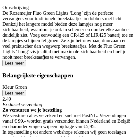
Omschrijving
De Rozemeijer Fluo Green Lights ‘Long’ zijn de perfecte
vervangers voor traditionele breekstaafjes in dobbers met licht.
Dankzij het langere model bieden deze lampjes nog meer
zichtbaarheid, waardoor je ook in schemer en donker elke aanbeet
duidelijk ziet. Voeg eenvoudig een CR425 of LIR425 batterij toe en
de lampjes schijnen fel groen. Ze zijn betrouwbaar, duurzaam en
veel praktischer dan wegwerp breekstaafjes. Met de Fluo Green
Lights ‘Long’ vis je altijd met maximale zichtbaarheid en hoef je
nooit meer breekstaafjes te vervangen.
Lees meer
Belangrijkste eigenschappen
Kleur
Groen
Lees meer
2,49
Exclusief
verzending
Zo versturen we je bestelling
We versturen alles verzekerd en snel met PostNL. Verzendingen
vanaf € 99,- worden
gratis verzonden
binnen Nederland en België
en daaronder vragen wij een bijdrage van €5,95.
In tegenstelling tot andere webshops rekenen wij
geen toeslagen