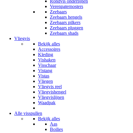
Rondvis onderlijnen
Verenpaternosters
Zeebaars
Zeebaars hengels
Zeebaars pilkers
Zeebaars pluggen
Zeebaars shads
Vliegvis
Bekijk alles
Accessoires
Kleding
Vishaken
Visschaar
Vistang
Vistas
Vliegen
Vliegvis reel
Vliegvishengel
Vliegvislijnen
Waadpak
Alle visspullen
Bekijk alles
Aas
Boilies