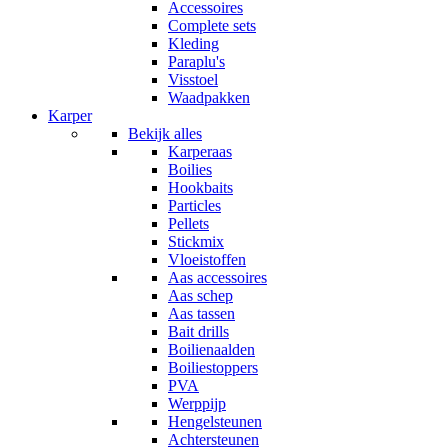
Accessoires
Complete sets
Kleding
Paraplu's
Visstoel
Waadpakken
Karper
Bekijk alles
Karperaas
Boilies
Hookbaits
Particles
Pellets
Stickmix
Vloeistoffen
Aas accessoires
Aas schep
Aas tassen
Bait drills
Boilienaalden
Boiliestoppers
PVA
Werppijp
Hengelsteunen
Achtersteunen