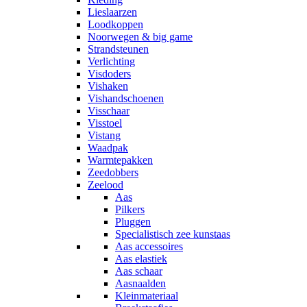
Lieslaarzen
Loodkoppen
Noorwegen & big game
Strandsteunen
Verlichting
Visdoders
Vishaken
Vishandschoenen
Visschaar
Visstoel
Vistang
Waadpak
Warmtepakken
Zeedobbers
Zeelood
Aas
Pilkers
Pluggen
Specialistisch zee kunstaas
Aas accessoires
Aas elastiek
Aas schaar
Aasnaalden
Kleinmateriaal