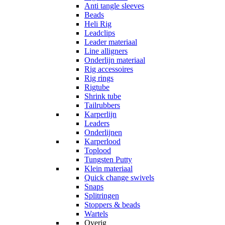
Anti tangle sleeves
Beads
Heli Rig
Leadclips
Leader materiaal
Line alligners
Onderlijn materiaal
Rig accessoires
Rig rings
Rigtube
Shrink tube
Tailrubbers
Karperlijn
Leaders
Onderlijnen
Karperlood
Toplood
Tungsten Putty
Klein materiaal
Quick change swivels
Snaps
Splitringen
Stoppers & beads
Wartels
Overig