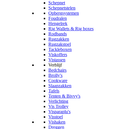
Schepnet
Schepnetstelen
Opbergsystemen
Foudralen
Hengelrek
Rig Wallets & Rig boxes
Rodbands
Rugzakken
Rugzakstoel
Tackleboxen
Viskoffers
Vistassen
Verblijf
Bedchairs
Brolly's
Cookware
Slaapzakken
Tafels
Tenten & Bivvy's
Verlichting
Vis Trolley
Visparaplu's
Visstoel
Vishaken
Dreggen