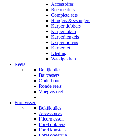
Accessoires
Beetmelders
Complete sets
Hangers & swingers
Karper dobbers
Karperhaken
Karperhengels
Karpermolens
Karpernet
Kleding
Waadpakken
Reels
Bekijk alles
Baitcasters
Onderhoud
Ronde reels
Vliegvis reel
Forelvissen
Bekijk alles
Accessoires
Fileermessen
Forel dobbers
Forel kunstaas
Forel onderlijn