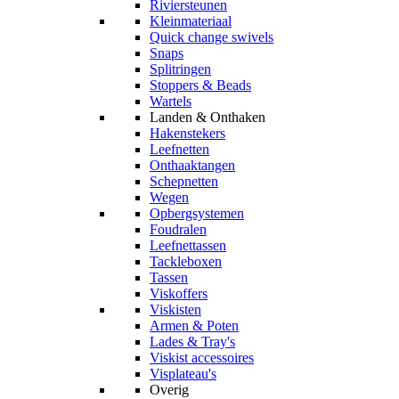
Riviersteunen
Kleinmateriaal
Quick change swivels
Snaps
Splitringen
Stoppers & Beads
Wartels
Landen & Onthaken
Hakenstekers
Leefnetten
Onthaaktangen
Schepnetten
Wegen
Opbergsystemen
Foudralen
Leefnettassen
Tackleboxen
Tassen
Viskoffers
Viskisten
Armen & Poten
Lades & Tray's
Viskist accessoires
Visplateau's
Overig