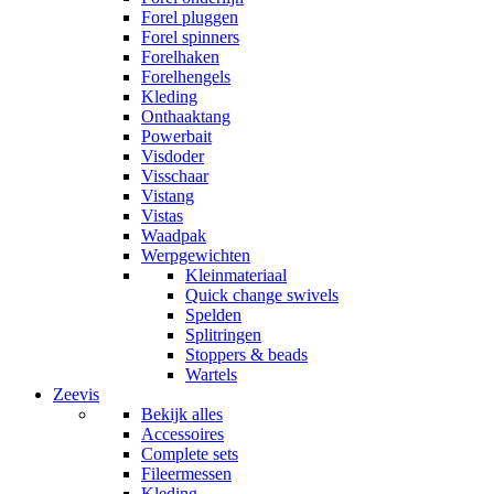
Forel pluggen
Forel spinners
Forelhaken
Forelhengels
Kleding
Onthaaktang
Powerbait
Visdoder
Visschaar
Vistang
Vistas
Waadpak
Werpgewichten
Kleinmateriaal
Quick change swivels
Spelden
Splitringen
Stoppers & beads
Wartels
Zeevis
Bekijk alles
Accessoires
Complete sets
Fileermessen
Kleding