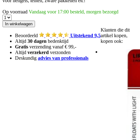
voor hengels, tenten, zware pakketten etc!
Op voorraad
Vandaag voor 17:00 besteld, morgen bezorgd
Klanten die dit
Beoordeeld
Uitstekend 9,5
artikel kopen,
Altijd
30 dagen
bedenktijd
kopen ook:
Gratis
verzending vanaf € 99,-
Altijd
verzekerd
verzonden
Deskundig
advies van professionals