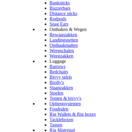
Banksticks
Buzzerbars
Distance sticks
Rodpods
Snag Ears
Onthaken & Wegen
Bewaarzakken
Landingsnetten
Onthaakmatten
Weegschalen
Weegzakken
Luggage
Barrows
Bedchairs
Bivvy tafels
Brolly's
Slaapzakken
Stoelen
Tenten & bivvy's
Opbergsystemen
Foudralen
Rig Wallets & Rig boxes
Tackleboxen
Tassen
Rig Materiaal