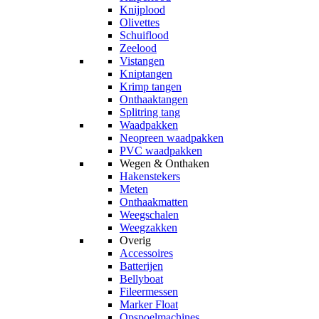
Knijplood
Olivettes
Schuiflood
Zeelood
Vistangen
Kniptangen
Krimp tangen
Onthaaktangen
Splitring tang
Waadpakken
Neopreen waadpakken
PVC waadpakken
Wegen & Onthaken
Hakenstekers
Meten
Onthaakmatten
Weegschalen
Weegzakken
Overig
Accessoires
Batterijen
Bellyboat
Fileermessen
Marker Float
Opspoelmachines