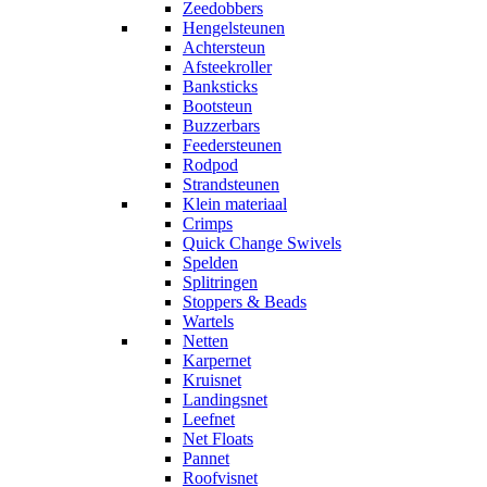
Zeedobbers
Hengelsteunen
Achtersteun
Afsteekroller
Banksticks
Bootsteun
Buzzerbars
Feedersteunen
Rodpod
Strandsteunen
Klein materiaal
Crimps
Quick Change Swivels
Spelden
Splitringen
Stoppers & Beads
Wartels
Netten
Karpernet
Kruisnet
Landingsnet
Leefnet
Net Floats
Pannet
Roofvisnet