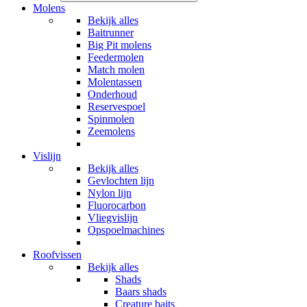
Molens
Bekijk alles
Baitrunner
Big Pit molens
Feedermolen
Match molen
Molentassen
Onderhoud
Reservespoel
Spinmolen
Zeemolens
Vislijn
Bekijk alles
Gevlochten lijn
Nylon lijn
Fluorocarbon
Vliegvislijn
Opspoelmachines
Roofvissen
Bekijk alles
Shads
Baars shads
Creature baits