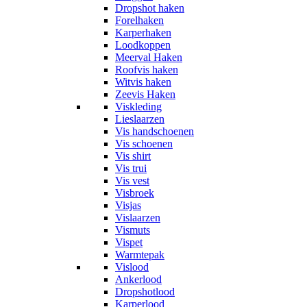
Dropshot haken
Forelhaken
Karperhaken
Loodkoppen
Meerval Haken
Roofvis haken
Witvis haken
Zeevis Haken
Viskleding
Lieslaarzen
Vis handschoenen
Vis schoenen
Vis shirt
Vis trui
Vis vest
Visbroek
Visjas
Vislaarzen
Vismuts
Vispet
Warmtepak
Vislood
Ankerlood
Dropshotlood
Karperlood