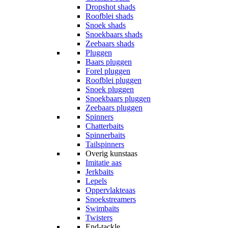
Dropshot shads
Roofblei shads
Snoek shads
Snoekbaars shads
Zeebaars shads
Pluggen
Baars pluggen
Forel pluggen
Roofblei pluggen
Snoek pluggen
Snoekbaars pluggen
Zeebaars pluggen
Spinners
Chatterbaits
Spinnerbaits
Tailspinners
Overig kunstaas
Imitatie aas
Jerkbaits
Lepels
Oppervlakteaas
Snoekstreamers
Swimbaits
Twisters
End-tackle