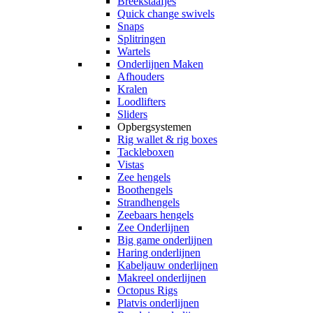
Breekstaafjes
Quick change swivels
Snaps
Splitringen
Wartels
Onderlijnen Maken
Afhouders
Kralen
Loodlifters
Sliders
Opbergsystemen
Rig wallet & rig boxes
Tackleboxen
Vistas
Zee hengels
Boothengels
Strandhengels
Zeebaars hengels
Zee Onderlijnen
Big game onderlijnen
Haring onderlijnen
Kabeljauw onderlijnen
Makreel onderlijnen
Octopus Rigs
Platvis onderlijnen