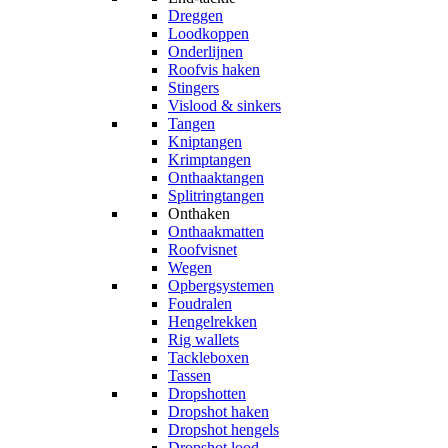
Dreggen
Loodkoppen
Onderlijnen
Roofvis haken
Stingers
Vislood & sinkers
Tangen
Kniptangen
Krimptangen
Onthaaktangen
Splitringtangen
Onthaken
Onthaakmatten
Roofvisnet
Wegen
Opbergsystemen
Foudralen
Hengelrekken
Rig wallets
Tackleboxen
Tassen
Dropshotten
Dropshot haken
Dropshot hengels
Dropshot lood