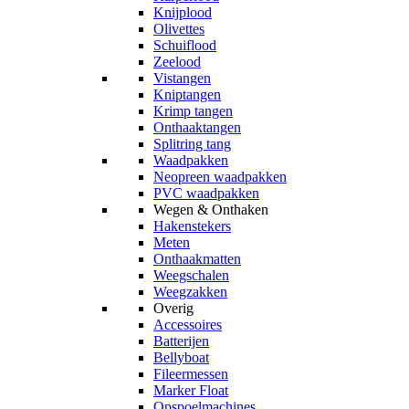
Knijplood
Olivettes
Schuiflood
Zeelood
Vistangen
Kniptangen
Krimp tangen
Onthaaktangen
Splitring tang
Waadpakken
Neopreen waadpakken
PVC waadpakken
Wegen & Onthaken
Hakenstekers
Meten
Onthaakmatten
Weegschalen
Weegzakken
Overig
Accessoires
Batterijen
Bellyboat
Fileermessen
Marker Float
Opspoelmachines