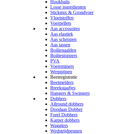
Hookbaits
Losse ingredienten
Stickmix & Grondvoer
Vloeistoffen
Voerpellets
Aas accessoires
Aas elastiek
Aas scheppen
Aas tassen
Boilienaalden
Boiliestoppers
PVA
Voeremmers
Werppijpen
Beetregistratie
Beetmelders
Breekstaafjes
Hangers & Swingers
Dobbers
Allround dobbers
Doodaas Dobber
Forel Dobbers
Karper dobbers
Wagglers
Wedstrijdpennen