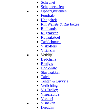
Schepnet
Schepnetstelen
Opbergsystemen
Foudralen
Hengelrek
Rig Wallets & Rig boxes
Rodbands
Rugzakken
Rugzakstoel
Tackleboxen
Viskoffers
Vistassen
Verblijf
Bedchairs
Brolly's
Cookware
Slaapzakken
Tafels
Tenten & Bivvy's
Verlichting
Vis Trolley
Visparaplu's
Visstoel
Vishaken
Dreggen