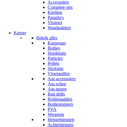
Accessoires
Complete sets
Kleding
Paraplu's
Visstoel
Waadpakken
Karper
Bekijk alles
Karperaas
Boilies
Hookbaits
Particles
Pellets
Stickmix
Vloeistoffen
Aas accessoires
Aas schep
Aas tassen
Bait drills
Boilienaalden
Boiliestoppers
PVA
Werppijp
Hengelsteunen
Achtersteunen