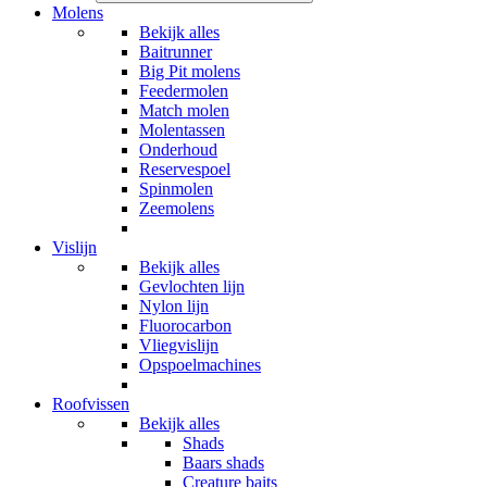
Molens
Bekijk alles
Baitrunner
Big Pit molens
Feedermolen
Match molen
Molentassen
Onderhoud
Reservespoel
Spinmolen
Zeemolens
Vislijn
Bekijk alles
Gevlochten lijn
Nylon lijn
Fluorocarbon
Vliegvislijn
Opspoelmachines
Roofvissen
Bekijk alles
Shads
Baars shads
Creature baits