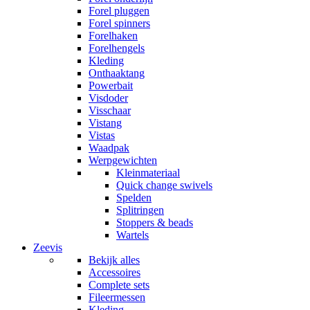
Forel pluggen
Forel spinners
Forelhaken
Forelhengels
Kleding
Onthaaktang
Powerbait
Visdoder
Visschaar
Vistang
Vistas
Waadpak
Werpgewichten
Kleinmateriaal
Quick change swivels
Spelden
Splitringen
Stoppers & beads
Wartels
Zeevis
Bekijk alles
Accessoires
Complete sets
Fileermessen
Kleding