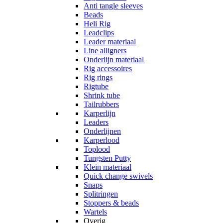
Anti tangle sleeves
Beads
Heli Rig
Leadclips
Leader materiaal
Line alligners
Onderlijn materiaal
Rig accessoires
Rig rings
Rigtube
Shrink tube
Tailrubbers
Karperlijn
Leaders
Onderlijnen
Karperlood
Toplood
Tungsten Putty
Klein materiaal
Quick change swivels
Snaps
Splitringen
Stoppers & beads
Wartels
Overig