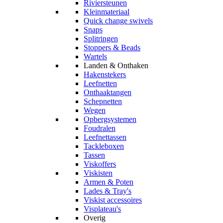
Riviersteunen
Kleinmateriaal
Quick change swivels
Snaps
Splitringen
Stoppers & Beads
Wartels
Landen & Onthaken
Hakenstekers
Leefnetten
Onthaaktangen
Schepnetten
Wegen
Opbergsystemen
Foudralen
Leefnettassen
Tackleboxen
Tassen
Viskoffers
Viskisten
Armen & Poten
Lades & Tray's
Viskist accessoires
Visplateau's
Overig