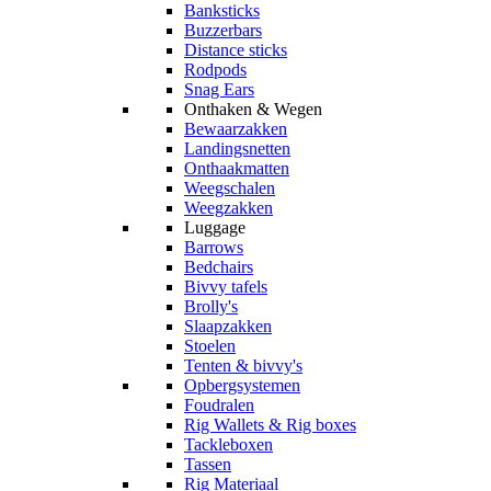
Banksticks
Buzzerbars
Distance sticks
Rodpods
Snag Ears
Onthaken & Wegen
Bewaarzakken
Landingsnetten
Onthaakmatten
Weegschalen
Weegzakken
Luggage
Barrows
Bedchairs
Bivvy tafels
Brolly's
Slaapzakken
Stoelen
Tenten & bivvy's
Opbergsystemen
Foudralen
Rig Wallets & Rig boxes
Tackleboxen
Tassen
Rig Materiaal