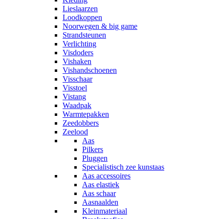
Lieslaarzen
Loodkoppen
Noorwegen & big game
Strandsteunen
Verlichting
Visdoders
Vishaken
Vishandschoenen
Visschaar
Visstoel
Vistang
Waadpak
Warmtepakken
Zeedobbers
Zeelood
Aas
Pilkers
Pluggen
Specialistisch zee kunstaas
Aas accessoires
Aas elastiek
Aas schaar
Aasnaalden
Kleinmateriaal