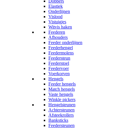
Dobbers
Elastiek
Onderlijnen
Vislood
Vistuigjes
Witvis haken
Feederen
Afhouders
Feeder onderlijnen
Feederhengel
Feedermolens
Feedersteun
Feederstoel
Feedervoer
Voerkorven
Hengels
Feeder hengels
Match hengels
Vaste hengels
Winkle pickers
Hengelsteunen
Achtersteunen
Afsteekrollers
Banksticks
Feedersteunen