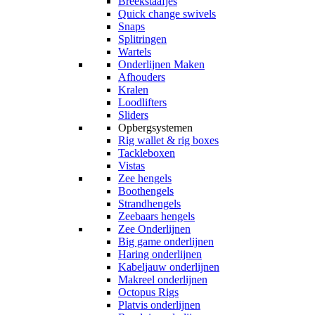
Breekstaafjes
Quick change swivels
Snaps
Splitringen
Wartels
Onderlijnen Maken
Afhouders
Kralen
Loodlifters
Sliders
Opbergsystemen
Rig wallet & rig boxes
Tackleboxen
Vistas
Zee hengels
Boothengels
Strandhengels
Zeebaars hengels
Zee Onderlijnen
Big game onderlijnen
Haring onderlijnen
Kabeljauw onderlijnen
Makreel onderlijnen
Octopus Rigs
Platvis onderlijnen