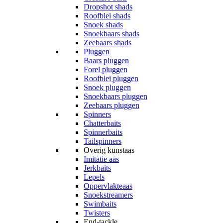
Dropshot shads
Roofblei shads
Snoek shads
Snoekbaars shads
Zeebaars shads
Pluggen
Baars pluggen
Forel pluggen
Roofblei pluggen
Snoek pluggen
Snoekbaars pluggen
Zeebaars pluggen
Spinners
Chatterbaits
Spinnerbaits
Tailspinners
Overig kunstaas
Imitatie aas
Jerkbaits
Lepels
Oppervlakteaas
Snoekstreamers
Swimbaits
Twisters
End-tackle