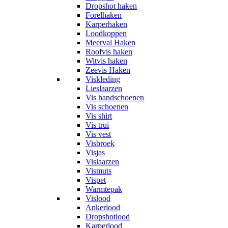
Dropshot haken
Forelhaken
Karperhaken
Loodkoppen
Meerval Haken
Roofvis haken
Witvis haken
Zeevis Haken
Viskleding
Lieslaarzen
Vis handschoenen
Vis schoenen
Vis shirt
Vis trui
Vis vest
Visbroek
Visjas
Vislaarzen
Vismuts
Vispet
Warmtepak
Vislood
Ankerlood
Dropshotlood
Karperlood