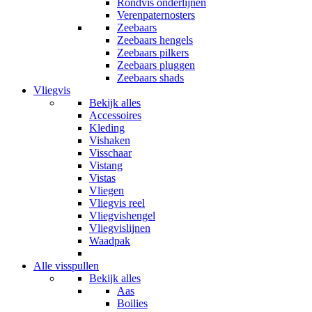
Rondvis onderlijnen
Verenpaternosters
Zeebaars
Zeebaars hengels
Zeebaars pilkers
Zeebaars pluggen
Zeebaars shads
Vliegvis
Bekijk alles
Accessoires
Kleding
Vishaken
Visschaar
Vistang
Vistas
Vliegen
Vliegvis reel
Vliegvishengel
Vliegvislijnen
Waadpak
Alle visspullen
Bekijk alles
Aas
Boilies