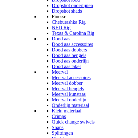
Dropshot onderlijnen
Dropshot shads
Finesse
Cheburashka Rig
NED Rig
Texas & Carolina Rig
Dood aas
Dood aas accessoires
Dood aas dobbers
Dood aas hengels
Dood aas onderlijn
Dood aas takel
Meerval
Meerval accessoires
Meerval dobber
Meerval hengels
Meerval kunstaas
Meerval onderlijn
Onderlijn materiaal
Klein materiaal
Crimps
Quick change swivels
Snaps
Splitringen