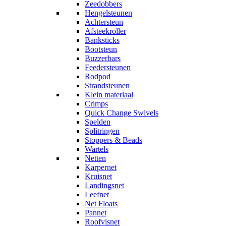
Zeedobbers
Hengelsteunen
Achtersteun
Afsteekroller
Banksticks
Bootsteun
Buzzerbars
Feedersteunen
Rodpod
Strandsteunen
Klein materiaal
Crimps
Quick Change Swivels
Spelden
Splitringen
Stoppers & Beads
Wartels
Netten
Karpernet
Kruisnet
Landingsnet
Leefnet
Net Floats
Pannet
Roofvisnet