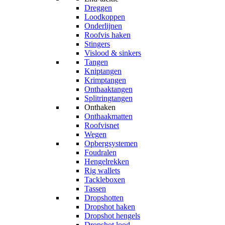
Dreggen
Loodkoppen
Onderlijnen
Roofvis haken
Stingers
Vislood & sinkers
Tangen
Kniptangen
Krimptangen
Onthaaktangen
Splitringtangen
Onthaken
Onthaakmatten
Roofvisnet
Wegen
Opbergsystemen
Foudralen
Hengelrekken
Rig wallets
Tackleboxen
Tassen
Dropshotten
Dropshot haken
Dropshot hengels
Dropshot lood