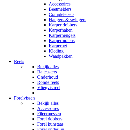
Accessoires
Beetmelders
Complete sets
Hangers & swingers
Karper dobbers
Karperhaken
Karperhengels
Karpermolens
Karpernet
Kleding
Waadpakken
Reels
Bekijk alles
Baitcasters
Onderhoud
Ronde reels
Vliegvis reel
Forelvissen
Bekijk alles
Accessoires
Fileermessen
Forel dobbers
Forel kunstaas
Forel onderlijn