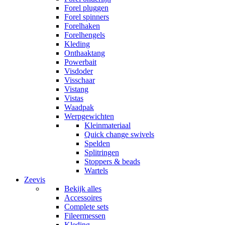
Forel pluggen
Forel spinners
Forelhaken
Forelhengels
Kleding
Onthaaktang
Powerbait
Visdoder
Visschaar
Vistang
Vistas
Waadpak
Werpgewichten
Kleinmateriaal
Quick change swivels
Spelden
Splitringen
Stoppers & beads
Wartels
Zeevis
Bekijk alles
Accessoires
Complete sets
Fileermessen
Kleding