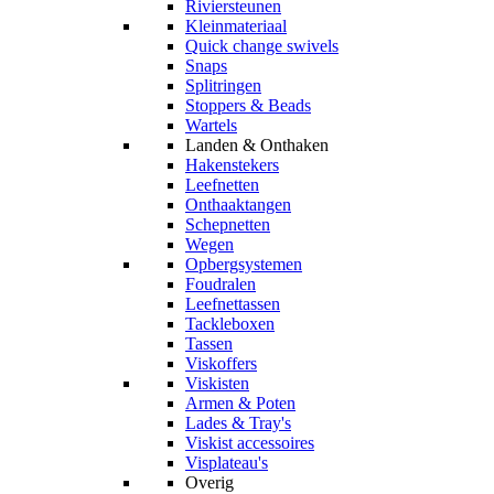
Riviersteunen
Kleinmateriaal
Quick change swivels
Snaps
Splitringen
Stoppers & Beads
Wartels
Landen & Onthaken
Hakenstekers
Leefnetten
Onthaaktangen
Schepnetten
Wegen
Opbergsystemen
Foudralen
Leefnettassen
Tackleboxen
Tassen
Viskoffers
Viskisten
Armen & Poten
Lades & Tray's
Viskist accessoires
Visplateau's
Overig