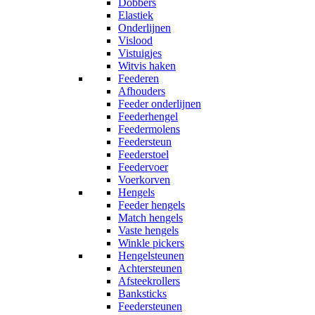
Dobbers
Elastiek
Onderlijnen
Vislood
Vistuigjes
Witvis haken
Feederen
Afhouders
Feeder onderlijnen
Feederhengel
Feedermolens
Feedersteun
Feederstoel
Feedervoer
Voerkorven
Hengels
Feeder hengels
Match hengels
Vaste hengels
Winkle pickers
Hengelsteunen
Achtersteunen
Afsteekrollers
Banksticks
Feedersteunen