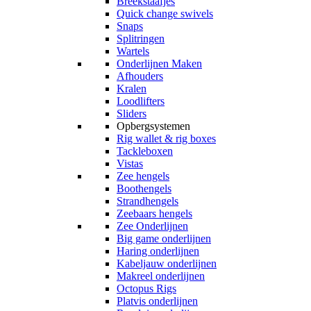
Breekstaafjes
Quick change swivels
Snaps
Splitringen
Wartels
Onderlijnen Maken
Afhouders
Kralen
Loodlifters
Sliders
Opbergsystemen
Rig wallet & rig boxes
Tackleboxen
Vistas
Zee hengels
Boothengels
Strandhengels
Zeebaars hengels
Zee Onderlijnen
Big game onderlijnen
Haring onderlijnen
Kabeljauw onderlijnen
Makreel onderlijnen
Octopus Rigs
Platvis onderlijnen