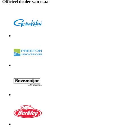
Officieel dealer van o.a.: