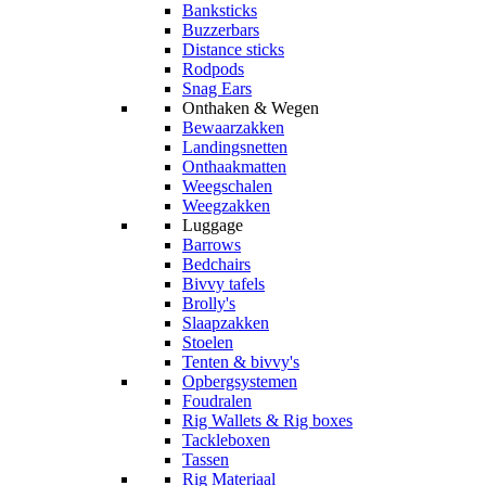
Banksticks
Buzzerbars
Distance sticks
Rodpods
Snag Ears
Onthaken & Wegen
Bewaarzakken
Landingsnetten
Onthaakmatten
Weegschalen
Weegzakken
Luggage
Barrows
Bedchairs
Bivvy tafels
Brolly's
Slaapzakken
Stoelen
Tenten & bivvy's
Opbergsystemen
Foudralen
Rig Wallets & Rig boxes
Tackleboxen
Tassen
Rig Materiaal