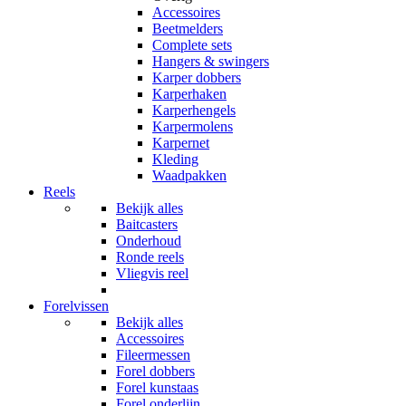
Accessoires
Beetmelders
Complete sets
Hangers & swingers
Karper dobbers
Karperhaken
Karperhengels
Karpermolens
Karpernet
Kleding
Waadpakken
Reels
Bekijk alles
Baitcasters
Onderhoud
Ronde reels
Vliegvis reel
Forelvissen
Bekijk alles
Accessoires
Fileermessen
Forel dobbers
Forel kunstaas
Forel onderlijn