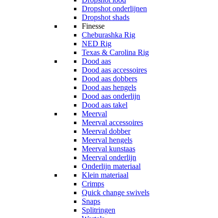
Dropshot onderlijnen
Dropshot shads
Finesse
Cheburashka Rig
NED Rig
Texas & Carolina Rig
Dood aas
Dood aas accessoires
Dood aas dobbers
Dood aas hengels
Dood aas onderlijn
Dood aas takel
Meerval
Meerval accessoires
Meerval dobber
Meerval hengels
Meerval kunstaas
Meerval onderlijn
Onderlijn materiaal
Klein materiaal
Crimps
Quick change swivels
Snaps
Splitringen