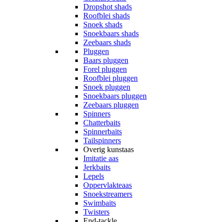
Dropshot shads
Roofblei shads
Snoek shads
Snoekbaars shads
Zeebaars shads
Pluggen
Baars pluggen
Forel pluggen
Roofblei pluggen
Snoek pluggen
Snoekbaars pluggen
Zeebaars pluggen
Spinners
Chatterbaits
Spinnerbaits
Tailspinners
Overig kunstaas
Imitatie aas
Jerkbaits
Lepels
Oppervlakteaas
Snoekstreamers
Swimbaits
Twisters
End-tackle