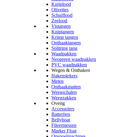
Knijplood
Olivettes
Schuiflood
Zeelood
Vistangen
Kniptangen
Krimp tangen
Onthaaktangen
Splitring tang
Waadpakken
Neopreen waadpakken
PVC waadpakken
Wegen & Onthaken
Hakenstekers
Meten
Onthaakmatten
Weegschalen
Weegzakken
Overig
Accessoires
Batterijen
Bellyboat
Fileermessen
Marker Float
Opspoelmachines