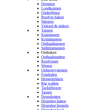
Dreggen
Loodkoppen
Onderlijnen
Roofvis haken
Stingers
Vislood & sinkers
Tangen
Kniptangen
Krimptangen
Onthaaktangen
Splitringtangen
Onthaken
Onthaakmatten
Roofvisnet
Wegen
Opbergsystemen
Foudralen
Hengelrekken
Rig wallets
Tackleboxen
Tassen
Dropshotten
Dropshot haken
Dropshot hengels
Dropshot lood