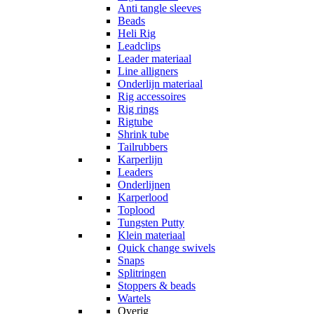
Anti tangle sleeves
Beads
Heli Rig
Leadclips
Leader materiaal
Line alligners
Onderlijn materiaal
Rig accessoires
Rig rings
Rigtube
Shrink tube
Tailrubbers
Karperlijn
Leaders
Onderlijnen
Karperlood
Toplood
Tungsten Putty
Klein materiaal
Quick change swivels
Snaps
Splitringen
Stoppers & beads
Wartels
Overig