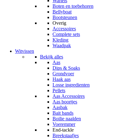
Wartels
Boten en toebehoren
Bellyboat
Bootsteunen
Overig
Accessoires
Complete sets
Kleding
Waadpak
Witvissen
Bekijk alles
Aas
Dips & Soaks
Grondvoer
Haak aas
Losse ingredienten
Pellets
Aas Accessoires
Aas boortjes
Aasbak
Bait bands
Boilie naalden
Voeremmer
End-tackle
Breekstaafjes