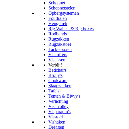
Schepnet
Schepnetstelen
Opbergsystemen
Foudralen
Hengelrek
Rig Wallets & Rig boxes
Rodbands
Rugzakken
Rugzakstoel
Tackleboxen
Viskoffers
Vistassen
Verblijf
Bedchairs
Brolly's
Cookware
Slaapzakken
Tafels
Tenten & Bivvy's
Verlichting
Vis Trolley
Visparaplu's
Visstoel
Vishaken
Dreggen