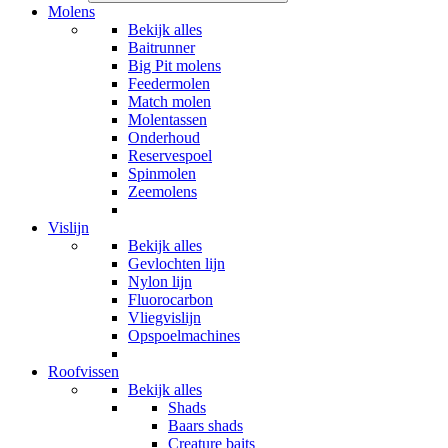
Molens
Bekijk alles
Baitrunner
Big Pit molens
Feedermolen
Match molen
Molentassen
Onderhoud
Reservespoel
Spinmolen
Zeemolens
Vislijn
Bekijk alles
Gevlochten lijn
Nylon lijn
Fluorocarbon
Vliegvislijn
Opspoelmachines
Roofvissen
Bekijk alles
Shads
Baars shads
Creature baits