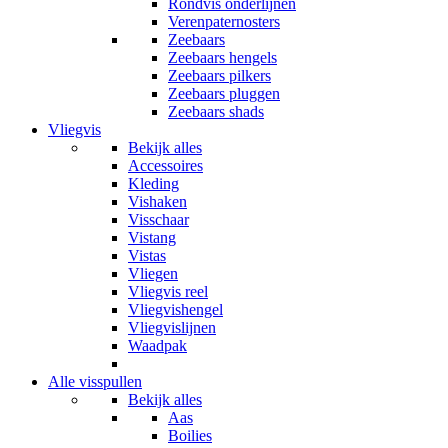
Rondvis onderlijnen
Verenpaternosters
Zeebaars
Zeebaars hengels
Zeebaars pilkers
Zeebaars pluggen
Zeebaars shads
Vliegvis
Bekijk alles
Accessoires
Kleding
Vishaken
Visschaar
Vistang
Vistas
Vliegen
Vliegvis reel
Vliegvishengel
Vliegvislijnen
Waadpak
Alle visspullen
Bekijk alles
Aas
Boilies