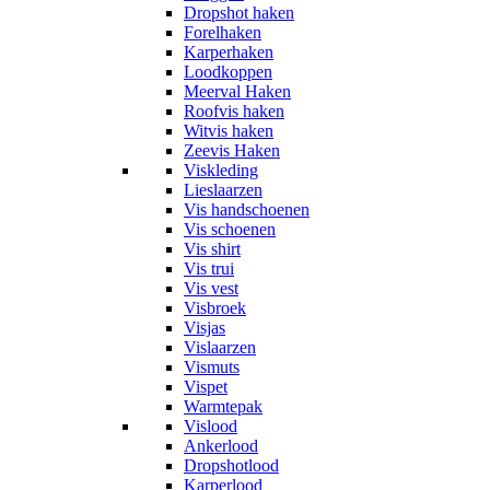
Dropshot haken
Forelhaken
Karperhaken
Loodkoppen
Meerval Haken
Roofvis haken
Witvis haken
Zeevis Haken
Viskleding
Lieslaarzen
Vis handschoenen
Vis schoenen
Vis shirt
Vis trui
Vis vest
Visbroek
Visjas
Vislaarzen
Vismuts
Vispet
Warmtepak
Vislood
Ankerlood
Dropshotlood
Karperlood