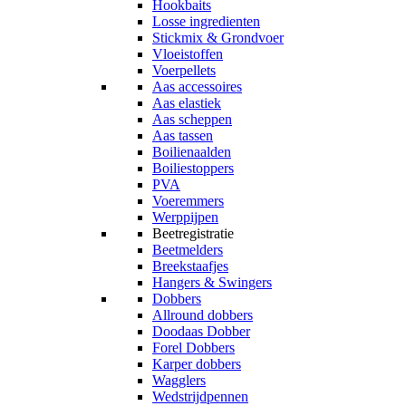
Hookbaits
Losse ingredienten
Stickmix & Grondvoer
Vloeistoffen
Voerpellets
Aas accessoires
Aas elastiek
Aas scheppen
Aas tassen
Boilienaalden
Boiliestoppers
PVA
Voeremmers
Werppijpen
Beetregistratie
Beetmelders
Breekstaafjes
Hangers & Swingers
Dobbers
Allround dobbers
Doodaas Dobber
Forel Dobbers
Karper dobbers
Wagglers
Wedstrijdpennen