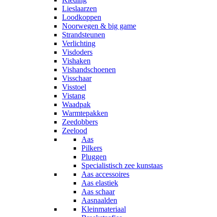
Lieslaarzen
Loodkoppen
Noorwegen & big game
Strandsteunen
Verlichting
Visdoders
Vishaken
Vishandschoenen
Visschaar
Visstoel
Vistang
Waadpak
Warmtepakken
Zeedobbers
Zeelood
Aas
Pilkers
Pluggen
Specialistisch zee kunstaas
Aas accessoires
Aas elastiek
Aas schaar
Aasnaalden
Kleinmateriaal