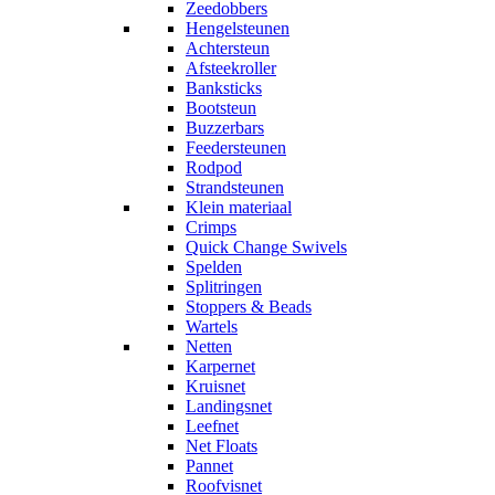
Zeedobbers
Hengelsteunen
Achtersteun
Afsteekroller
Banksticks
Bootsteun
Buzzerbars
Feedersteunen
Rodpod
Strandsteunen
Klein materiaal
Crimps
Quick Change Swivels
Spelden
Splitringen
Stoppers & Beads
Wartels
Netten
Karpernet
Kruisnet
Landingsnet
Leefnet
Net Floats
Pannet
Roofvisnet