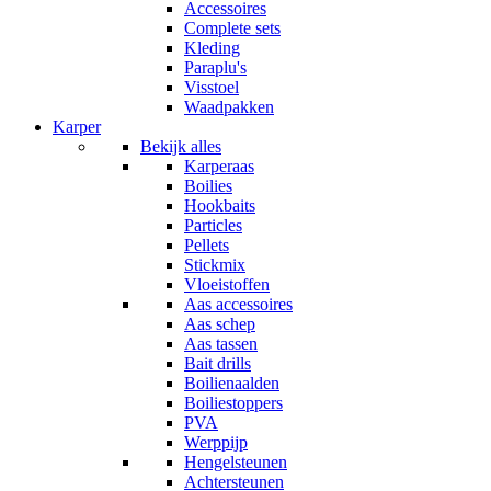
Accessoires
Complete sets
Kleding
Paraplu's
Visstoel
Waadpakken
Karper
Bekijk alles
Karperaas
Boilies
Hookbaits
Particles
Pellets
Stickmix
Vloeistoffen
Aas accessoires
Aas schep
Aas tassen
Bait drills
Boilienaalden
Boiliestoppers
PVA
Werppijp
Hengelsteunen
Achtersteunen