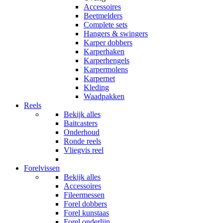
Accessoires
Beetmelders
Complete sets
Hangers & swingers
Karper dobbers
Karperhaken
Karperhengels
Karpermolens
Karpernet
Kleding
Waadpakken
Reels
Bekijk alles
Baitcasters
Onderhoud
Ronde reels
Vliegvis reel
Forelvissen
Bekijk alles
Accessoires
Fileermessen
Forel dobbers
Forel kunstaas
Forel onderlijn