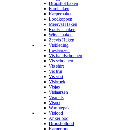
Dropshot haken
Forelhaken
Karperhaken
Loodkoppen
Meerval Haken
Roofvis haken
Witvis haken
Zeevis Haken
Viskleding
Lieslaarzen
Vis handschoenen
Vis schoenen
Vis shirt
Vis trui
Vis vest
Visbroek
Visjas
Vislaarzen
Vismuts
Vispet
Warmtepak
Vislood
Ankerlood
Dropshotlood
Karperlood