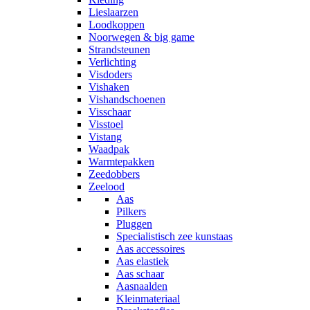
Lieslaarzen
Loodkoppen
Noorwegen & big game
Strandsteunen
Verlichting
Visdoders
Vishaken
Vishandschoenen
Visschaar
Visstoel
Vistang
Waadpak
Warmtepakken
Zeedobbers
Zeelood
Aas
Pilkers
Pluggen
Specialistisch zee kunstaas
Aas accessoires
Aas elastiek
Aas schaar
Aasnaalden
Kleinmateriaal