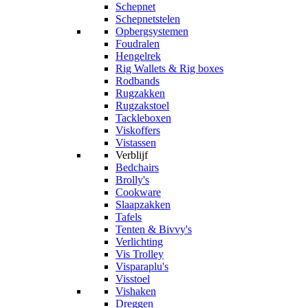
Schepnet
Schepnetstelen
Opbergsystemen
Foudralen
Hengelrek
Rig Wallets & Rig boxes
Rodbands
Rugzakken
Rugzakstoel
Tackleboxen
Viskoffers
Vistassen
Verblijf
Bedchairs
Brolly's
Cookware
Slaapzakken
Tafels
Tenten & Bivvy's
Verlichting
Vis Trolley
Visparaplu's
Visstoel
Vishaken
Dreggen