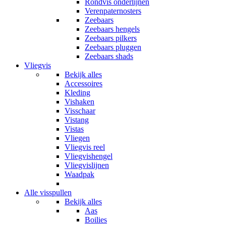
Rondvis onderlijnen
Verenpaternosters
Zeebaars
Zeebaars hengels
Zeebaars pilkers
Zeebaars pluggen
Zeebaars shads
Vliegvis
Bekijk alles
Accessoires
Kleding
Vishaken
Visschaar
Vistang
Vistas
Vliegen
Vliegvis reel
Vliegvishengel
Vliegvislijnen
Waadpak
Alle visspullen
Bekijk alles
Aas
Boilies