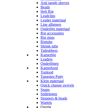
Anti tangle sleeves
Beads
Heli Rig
Leadclips
Leader materiaal
Line alligners
Onderlijn materiaal
Rig accessoires
Rig rings
Rigtube
Shrink tube
Tailrubbers
Karperlijn
Leaders
Onderlijnen
Karperlood
Toplood
Tungsten Putty
Klein materiaal
Quick change swivels
Snaps
Splitringen
Stoppers & beads
Wartels
Overig