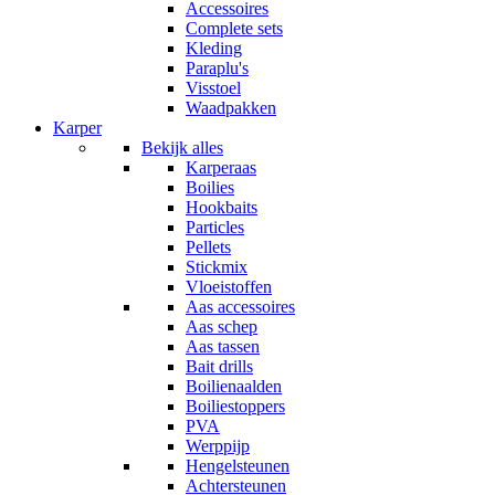
Accessoires
Complete sets
Kleding
Paraplu's
Visstoel
Waadpakken
Karper
Bekijk alles
Karperaas
Boilies
Hookbaits
Particles
Pellets
Stickmix
Vloeistoffen
Aas accessoires
Aas schep
Aas tassen
Bait drills
Boilienaalden
Boiliestoppers
PVA
Werppijp
Hengelsteunen
Achtersteunen