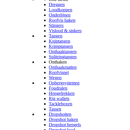
Dreggen
Loodkoppen
Onderlijnen
Roofvis haken
Stingers
Vislood & sinkers
Tangen
Kniptangen
Krimptangen
Onthaaktangen
Splitringtangen
Onthaken
Onthaakmatten
Roofvisnet
Wegen
Opbergsystemen
Foudralen
Hengelrekken
Rig wallets
Tackleboxen
Tassen
Dropshotten
Dropshot haken
Dropshot hengels
Dropshot lood