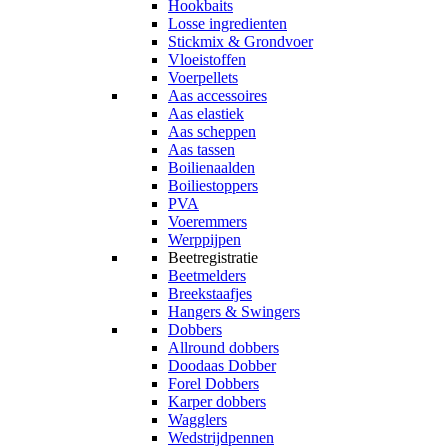
Hookbaits
Losse ingredienten
Stickmix & Grondvoer
Vloeistoffen
Voerpellets
Aas accessoires
Aas elastiek
Aas scheppen
Aas tassen
Boilienaalden
Boiliestoppers
PVA
Voeremmers
Werppijpen
Beetregistratie
Beetmelders
Breekstaafjes
Hangers & Swingers
Dobbers
Allround dobbers
Doodaas Dobber
Forel Dobbers
Karper dobbers
Wagglers
Wedstrijdpennen