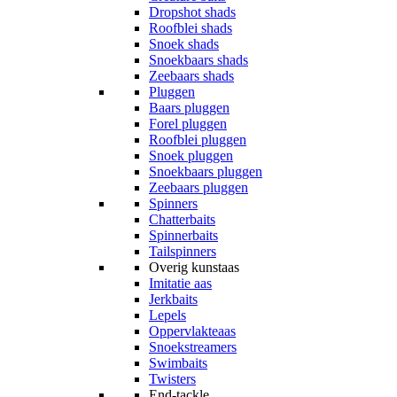
Dropshot shads
Roofblei shads
Snoek shads
Snoekbaars shads
Zeebaars shads
Pluggen
Baars pluggen
Forel pluggen
Roofblei pluggen
Snoek pluggen
Snoekbaars pluggen
Zeebaars pluggen
Spinners
Chatterbaits
Spinnerbaits
Tailspinners
Overig kunstaas
Imitatie aas
Jerkbaits
Lepels
Oppervlakteaas
Snoekstreamers
Swimbaits
Twisters
End-tackle