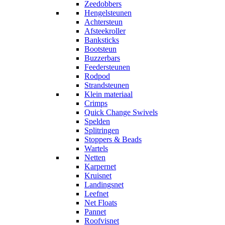
Zeedobbers
Hengelsteunen
Achtersteun
Afsteekroller
Banksticks
Bootsteun
Buzzerbars
Feedersteunen
Rodpod
Strandsteunen
Klein materiaal
Crimps
Quick Change Swivels
Spelden
Splitringen
Stoppers & Beads
Wartels
Netten
Karpernet
Kruisnet
Landingsnet
Leefnet
Net Floats
Pannet
Roofvisnet