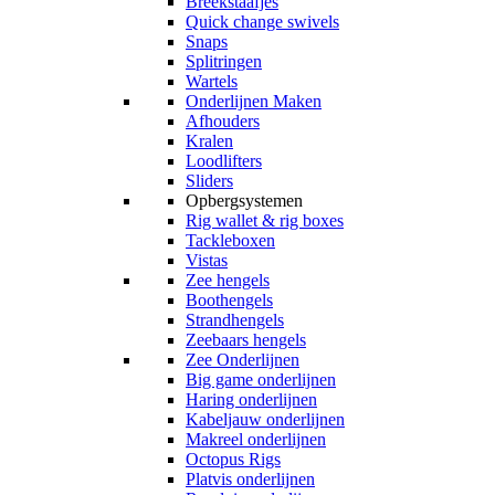
Breekstaafjes
Quick change swivels
Snaps
Splitringen
Wartels
Onderlijnen Maken
Afhouders
Kralen
Loodlifters
Sliders
Opbergsystemen
Rig wallet & rig boxes
Tackleboxen
Vistas
Zee hengels
Boothengels
Strandhengels
Zeebaars hengels
Zee Onderlijnen
Big game onderlijnen
Haring onderlijnen
Kabeljauw onderlijnen
Makreel onderlijnen
Octopus Rigs
Platvis onderlijnen