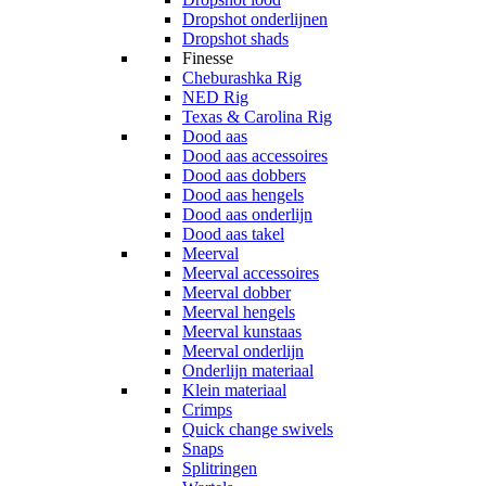
Dropshot onderlijnen
Dropshot shads
Finesse
Cheburashka Rig
NED Rig
Texas & Carolina Rig
Dood aas
Dood aas accessoires
Dood aas dobbers
Dood aas hengels
Dood aas onderlijn
Dood aas takel
Meerval
Meerval accessoires
Meerval dobber
Meerval hengels
Meerval kunstaas
Meerval onderlijn
Onderlijn materiaal
Klein materiaal
Crimps
Quick change swivels
Snaps
Splitringen