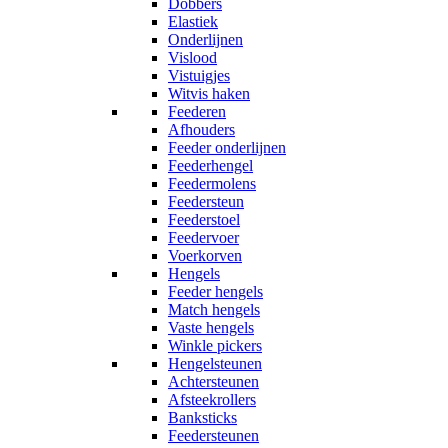
Dobbers
Elastiek
Onderlijnen
Vislood
Vistuigjes
Witvis haken
Feederen
Afhouders
Feeder onderlijnen
Feederhengel
Feedermolens
Feedersteun
Feederstoel
Feedervoer
Voerkorven
Hengels
Feeder hengels
Match hengels
Vaste hengels
Winkle pickers
Hengelsteunen
Achtersteunen
Afsteekrollers
Banksticks
Feedersteunen