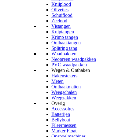
Knijplood
Olivettes
Schuiflood
Zeelood
Vistangen
Kniptangen
Krimp tangen
Onthaaktangen
Splitring tang
Waadpakken
Neopreen waadpakken
PVC waadpakken
Wegen & Onthaken
Hakenstekers
Meten
Onthaakmatten
Weegschalen
Weegzakken
Overig
Accessoires
Batterijen
Bellyboat
Fileermessen
Marker Float
Opspoelmachines