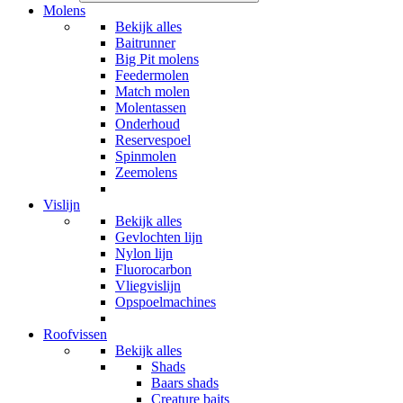
Molens
Bekijk alles
Baitrunner
Big Pit molens
Feedermolen
Match molen
Molentassen
Onderhoud
Reservespoel
Spinmolen
Zeemolens
Vislijn
Bekijk alles
Gevlochten lijn
Nylon lijn
Fluorocarbon
Vliegvislijn
Opspoelmachines
Roofvissen
Bekijk alles
Shads
Baars shads
Creature baits