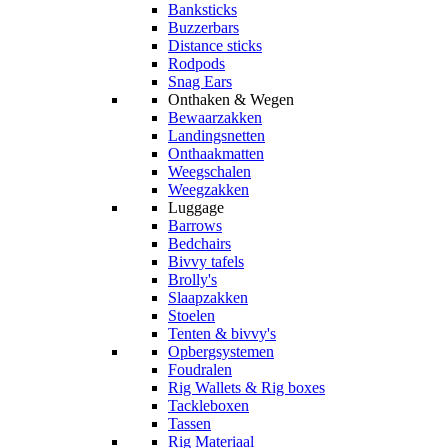
Banksticks
Buzzerbars
Distance sticks
Rodpods
Snag Ears
Onthaken & Wegen
Bewaarzakken
Landingsnetten
Onthaakmatten
Weegschalen
Weegzakken
Luggage
Barrows
Bedchairs
Bivvy tafels
Brolly's
Slaapzakken
Stoelen
Tenten & bivvy's
Opbergsystemen
Foudralen
Rig Wallets & Rig boxes
Tackleboxen
Tassen
Rig Materiaal