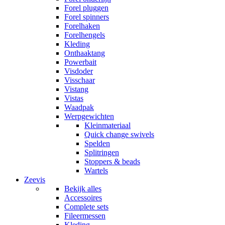
Forel pluggen
Forel spinners
Forelhaken
Forelhengels
Kleding
Onthaaktang
Powerbait
Visdoder
Visschaar
Vistang
Vistas
Waadpak
Werpgewichten
Kleinmateriaal
Quick change swivels
Spelden
Splitringen
Stoppers & beads
Wartels
Zeevis
Bekijk alles
Accessoires
Complete sets
Fileermessen
Kleding