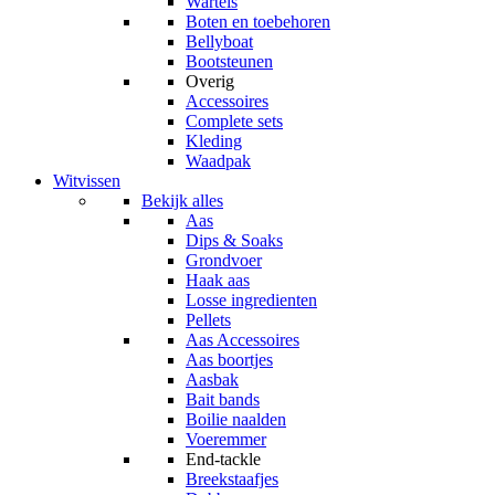
Wartels
Boten en toebehoren
Bellyboat
Bootsteunen
Overig
Accessoires
Complete sets
Kleding
Waadpak
Witvissen
Bekijk alles
Aas
Dips & Soaks
Grondvoer
Haak aas
Losse ingredienten
Pellets
Aas Accessoires
Aas boortjes
Aasbak
Bait bands
Boilie naalden
Voeremmer
End-tackle
Breekstaafjes