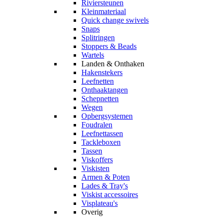
Riviersteunen
Kleinmateriaal
Quick change swivels
Snaps
Splitringen
Stoppers & Beads
Wartels
Landen & Onthaken
Hakenstekers
Leefnetten
Onthaaktangen
Schepnetten
Wegen
Opbergsystemen
Foudralen
Leefnettassen
Tackleboxen
Tassen
Viskoffers
Viskisten
Armen & Poten
Lades & Tray's
Viskist accessoires
Visplateau's
Overig