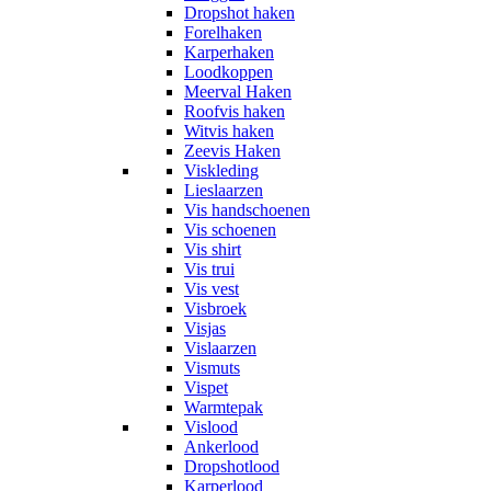
Dropshot haken
Forelhaken
Karperhaken
Loodkoppen
Meerval Haken
Roofvis haken
Witvis haken
Zeevis Haken
Viskleding
Lieslaarzen
Vis handschoenen
Vis schoenen
Vis shirt
Vis trui
Vis vest
Visbroek
Visjas
Vislaarzen
Vismuts
Vispet
Warmtepak
Vislood
Ankerlood
Dropshotlood
Karperlood