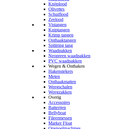
Knijplood
Olivettes
Schuiflood
Zeelood
Vistangen
Kniptangen
Krimp tangen
Onthaaktangen
Splitring tang
Waadpakken
Neopreen waadpakken
PVC waadpakken
Wegen & Onthaken
Hakenstekers
Meten
Onthaakmatten
Weegschalen
Weegzakken
Overig
Accessoires
Batterijen
Bellyboat
Fileermessen
Marker Float
Opspoelmachines