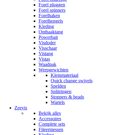
Forel pluggen
Forel spinners
Forelhaken
Forelhengels
Kleding
Onthaaktang
Powerbait
Visdoder
Visschaar
Vistang
Vistas
Waadpak
Werpgewichten
Kleinmateriaal
Quick change swivels
Spelden
Splitringen
Stoppers & beads
Wartels
Zeevis
Bekijk alles
Accessoires
Complete sets
Fileermessen
Kleding