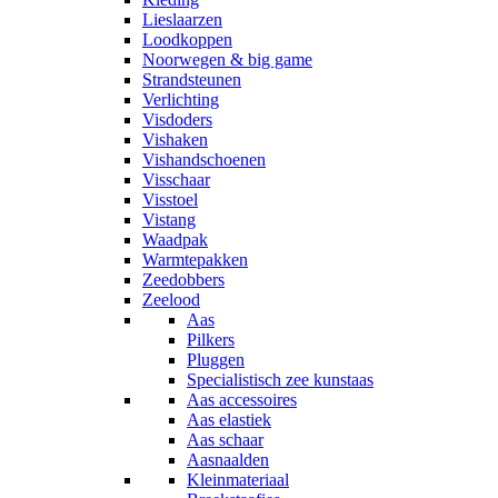
Lieslaarzen
Loodkoppen
Noorwegen & big game
Strandsteunen
Verlichting
Visdoders
Vishaken
Vishandschoenen
Visschaar
Visstoel
Vistang
Waadpak
Warmtepakken
Zeedobbers
Zeelood
Aas
Pilkers
Pluggen
Specialistisch zee kunstaas
Aas accessoires
Aas elastiek
Aas schaar
Aasnaalden
Kleinmateriaal