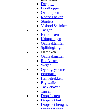
Dreggen
Loodkoppen
Onderlijnen
Roofvis haken
Stingers
Vislood & sinkers
Tangen
Kniptangen
Krimptangen
Onthaaktangen
Splitringtangen
Onthaken
Onthaakmatten
Roofvisnet
Wegen
Opbergsystemen
Foudralen
Hengelrekken
Rig wallets
Tackleboxen
Tassen
Dropshotten
Dropshot haken
Dropshot hengels
Dropshot lood