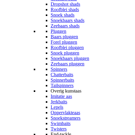
Dropshot shads
Roofblei shads
Snoek shads
Snoekbaars shads
Zeebaars shads
Pluggen
Baars pluggen
Forel pluggen
Roofblei pluggen
Snoek pluggen
Snoekbaars pluggen
Zeebaars pluggen
Spinners
Chatterbaits
Spinnerbaits
Tailspinners
Overig kunstaas
Imitatie aas
Jerkbaits
Lepels
Oppervlakteaas
Snoekstreamers
Swimbaits
Twisters
End-tackle