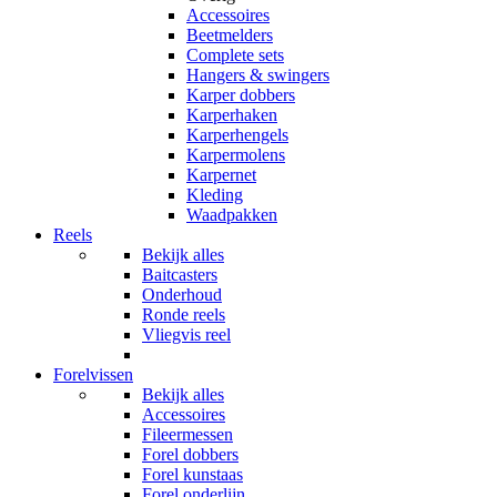
Accessoires
Beetmelders
Complete sets
Hangers & swingers
Karper dobbers
Karperhaken
Karperhengels
Karpermolens
Karpernet
Kleding
Waadpakken
Reels
Bekijk alles
Baitcasters
Onderhoud
Ronde reels
Vliegvis reel
Forelvissen
Bekijk alles
Accessoires
Fileermessen
Forel dobbers
Forel kunstaas
Forel onderlijn