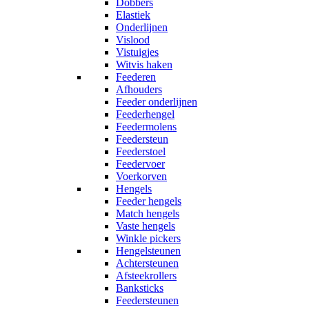
Dobbers
Elastiek
Onderlijnen
Vislood
Vistuigjes
Witvis haken
Feederen
Afhouders
Feeder onderlijnen
Feederhengel
Feedermolens
Feedersteun
Feederstoel
Feedervoer
Voerkorven
Hengels
Feeder hengels
Match hengels
Vaste hengels
Winkle pickers
Hengelsteunen
Achtersteunen
Afsteekrollers
Banksticks
Feedersteunen