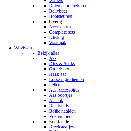
Wartels
Boten en toebehoren
Bellyboat
Bootsteunen
Overig
Accessoires
Complete sets
Kleding
Waadpak
Witvissen
Bekijk alles
Aas
Dips & Soaks
Grondvoer
Haak aas
Losse ingredienten
Pellets
Aas Accessoires
Aas boortjes
Aasbak
Bait bands
Boilie naalden
Voeremmer
End-tackle
Breekstaafjes