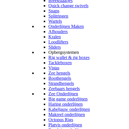
Breekstaafjes
Quick change swivels
Snaps
Splitringen
Wartels
Onderlijnen Maken
Afhouders
Kralen
Loodlifters
Sliders
Opbergsystemen
Rig wallet & rig boxes
Tackleboxen
Vistas
Zee hengels
Boothengels
Strandhengels
Zeebaars hengels
Zee Onderlijnen
Big game onderlijnen
Haring onderlijnen
Kabeljauw onderlijnen
Makreel onderlijnen
Octopus Rigs
Platvis onderlijnen