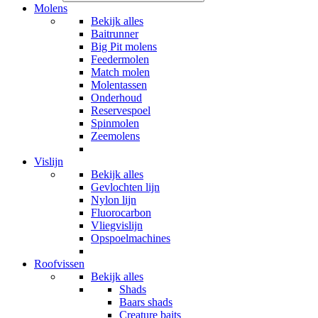
Molens
Bekijk alles
Baitrunner
Big Pit molens
Feedermolen
Match molen
Molentassen
Onderhoud
Reservespoel
Spinmolen
Zeemolens
Vislijn
Bekijk alles
Gevlochten lijn
Nylon lijn
Fluorocarbon
Vliegvislijn
Opspoelmachines
Roofvissen
Bekijk alles
Shads
Baars shads
Creature baits