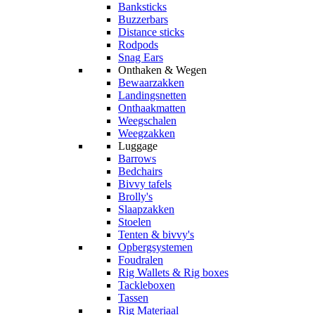
Banksticks
Buzzerbars
Distance sticks
Rodpods
Snag Ears
Onthaken & Wegen
Bewaarzakken
Landingsnetten
Onthaakmatten
Weegschalen
Weegzakken
Luggage
Barrows
Bedchairs
Bivvy tafels
Brolly's
Slaapzakken
Stoelen
Tenten & bivvy's
Opbergsystemen
Foudralen
Rig Wallets & Rig boxes
Tackleboxen
Tassen
Rig Materiaal