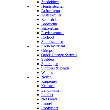
Zeedobbers
Hengelsteunen
Achtersteun
Afsteekroller
Banksticks
Bootsteun
Buzzerbars
Feedersteunen
Rodpod
Strandsteunen
Klein materiaal
Crimps
Quick Change Swivels
Spelden
Splitringen
Stoppers & Beads
Wartels
Netten
Karpernet
Kruisnet
Landingsnet
Leefnet
Net Floats
Pannet
Roofvisnet