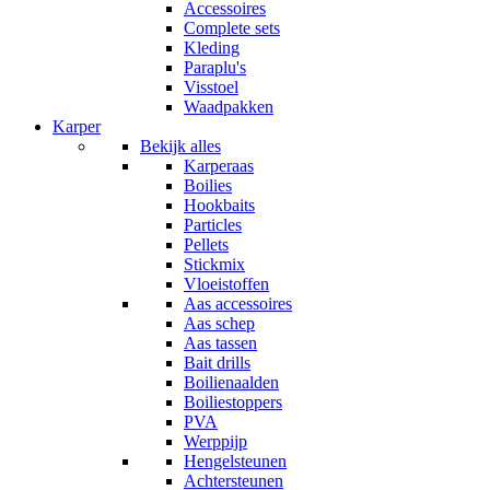
Accessoires
Complete sets
Kleding
Paraplu's
Visstoel
Waadpakken
Karper
Bekijk alles
Karperaas
Boilies
Hookbaits
Particles
Pellets
Stickmix
Vloeistoffen
Aas accessoires
Aas schep
Aas tassen
Bait drills
Boilienaalden
Boiliestoppers
PVA
Werppijp
Hengelsteunen
Achtersteunen