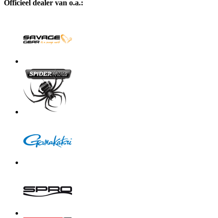
Officieel dealer van o.a.: