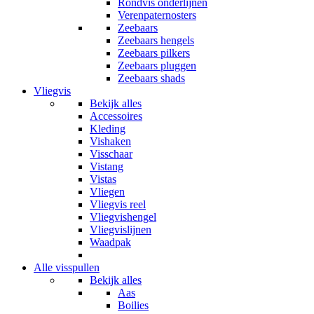
Rondvis onderlijnen
Verenpaternosters
Zeebaars
Zeebaars hengels
Zeebaars pilkers
Zeebaars pluggen
Zeebaars shads
Vliegvis
Bekijk alles
Accessoires
Kleding
Vishaken
Visschaar
Vistang
Vistas
Vliegen
Vliegvis reel
Vliegvishengel
Vliegvislijnen
Waadpak
Alle visspullen
Bekijk alles
Aas
Boilies