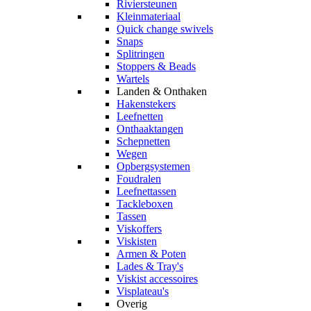
Riviersteunen
Kleinmateriaal
Quick change swivels
Snaps
Splitringen
Stoppers & Beads
Wartels
Landen & Onthaken
Hakenstekers
Leefnetten
Onthaaktangen
Schepnetten
Wegen
Opbergsystemen
Foudralen
Leefnettassen
Tackleboxen
Tassen
Viskoffers
Viskisten
Armen & Poten
Lades & Tray's
Viskist accessoires
Visplateau's
Overig