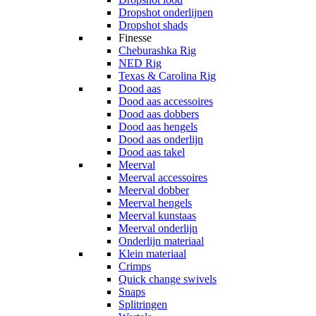
Dropshot onderlijnen
Dropshot shads
Finesse
Cheburashka Rig
NED Rig
Texas & Carolina Rig
Dood aas
Dood aas accessoires
Dood aas dobbers
Dood aas hengels
Dood aas onderlijn
Dood aas takel
Meerval
Meerval accessoires
Meerval dobber
Meerval hengels
Meerval kunstaas
Meerval onderlijn
Onderlijn materiaal
Klein materiaal
Crimps
Quick change swivels
Snaps
Splitringen