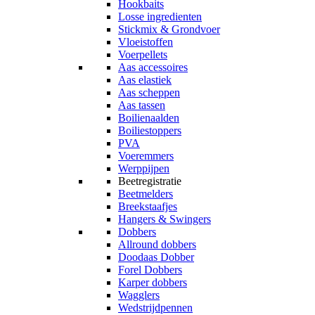
Hookbaits
Losse ingredienten
Stickmix & Grondvoer
Vloeistoffen
Voerpellets
Aas accessoires
Aas elastiek
Aas scheppen
Aas tassen
Boilienaalden
Boiliestoppers
PVA
Voeremmers
Werppijpen
Beetregistratie
Beetmelders
Breekstaafjes
Hangers & Swingers
Dobbers
Allround dobbers
Doodaas Dobber
Forel Dobbers
Karper dobbers
Wagglers
Wedstrijdpennen