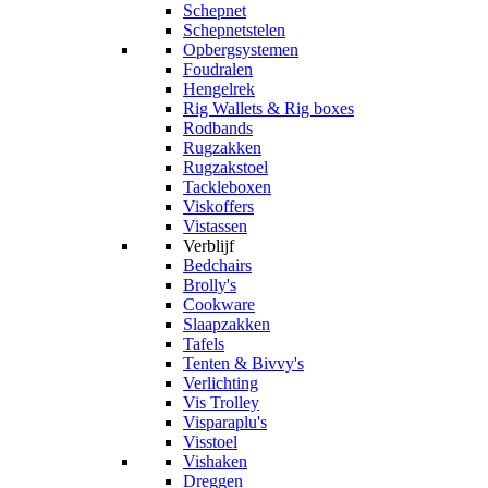
Schepnet
Schepnetstelen
Opbergsystemen
Foudralen
Hengelrek
Rig Wallets & Rig boxes
Rodbands
Rugzakken
Rugzakstoel
Tackleboxen
Viskoffers
Vistassen
Verblijf
Bedchairs
Brolly's
Cookware
Slaapzakken
Tafels
Tenten & Bivvy's
Verlichting
Vis Trolley
Visparaplu's
Visstoel
Vishaken
Dreggen