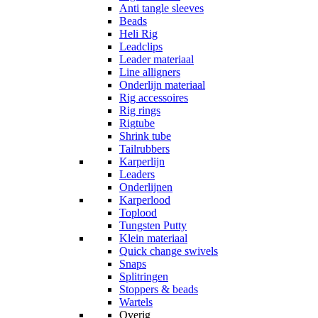
Anti tangle sleeves
Beads
Heli Rig
Leadclips
Leader materiaal
Line alligners
Onderlijn materiaal
Rig accessoires
Rig rings
Rigtube
Shrink tube
Tailrubbers
Karperlijn
Leaders
Onderlijnen
Karperlood
Toplood
Tungsten Putty
Klein materiaal
Quick change swivels
Snaps
Splitringen
Stoppers & beads
Wartels
Overig