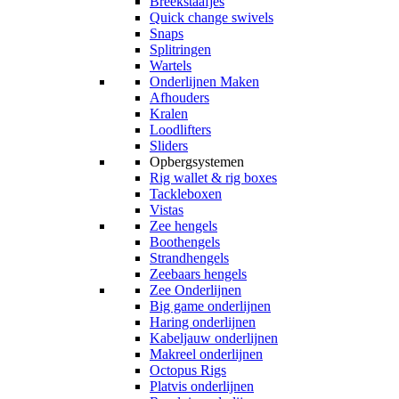
Breekstaafjes
Quick change swivels
Snaps
Splitringen
Wartels
Onderlijnen Maken
Afhouders
Kralen
Loodlifters
Sliders
Opbergsystemen
Rig wallet & rig boxes
Tackleboxen
Vistas
Zee hengels
Boothengels
Strandhengels
Zeebaars hengels
Zee Onderlijnen
Big game onderlijnen
Haring onderlijnen
Kabeljauw onderlijnen
Makreel onderlijnen
Octopus Rigs
Platvis onderlijnen