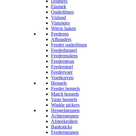
Dobbers
Elastiek
Onderlijnen
Vislood
Vistuigjes
Witvis haken
Feederen
Afhouders
Feeder onderlijnen
Feederhengel
Feedermolens
Feedersteun
Feederstoel
Feedervoer
Voerkorven
Hengels
Feeder hengels
Match hengels
Vaste hengels
Winkle pickers
Hengelsteunen
Achtersteunen
Afsteekrollers
Banksticks
Feedersteunen