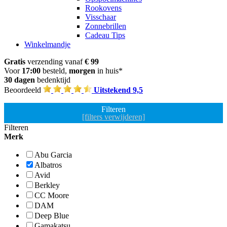
Rookovens
Visschaar
Zonnebrillen
Cadeau Tips
Winkelmandje
Gratis
verzending vanaf
€ 99
Voor
17:00
besteld,
morgen
in huis*
30 dagen
bedenktijd
Beoordeeld
Uitstekend 9,5
Filteren
[filters verwijderen]
Filteren
Merk
Abu Garcia
Albatros
Avid
Berkley
CC Moore
DAM
Deep Blue
Gamakatsu