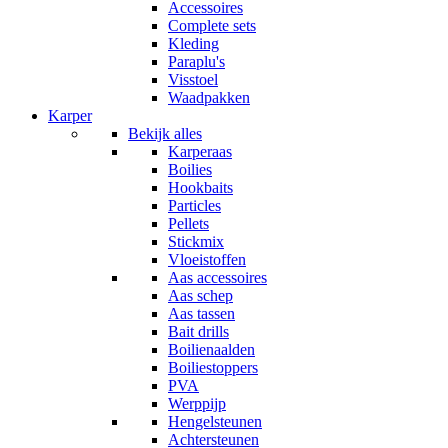
Accessoires
Complete sets
Kleding
Paraplu's
Visstoel
Waadpakken
Karper
Bekijk alles
Karperaas
Boilies
Hookbaits
Particles
Pellets
Stickmix
Vloeistoffen
Aas accessoires
Aas schep
Aas tassen
Bait drills
Boilienaalden
Boiliestoppers
PVA
Werppijp
Hengelsteunen
Achtersteunen