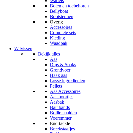
Wartels
Boten en toebehoren
Bellyboat
Bootsteunen
Overig
Accessoires
Complete sets
Kleding
Waadpak
Witvissen
Bekijk alles
Aas
Dips & Soaks
Grondvoer
Haak aas
Losse ingredienten
Pellets
Aas Accessoires
Aas boortjes
Aasbak
Bait bands
Boilie naalden
Voeremmer
End-tackle
Breekstaafjes