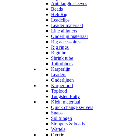
Anti tangle sleeves
Beads
Heli Rig
Leadclips
Leader materiaal
Line alligners
Onderlijn materiaal
Rig accessoires
Rig rings
Rigtube
Shrink tube
Tailrubbers
Karperlijn
Leaders
Onderlijnen
Karperlood
Toplood
Tungsten Putty
Klein materiaal
Quick change swivels
Snaps
Splitringen
Stoppers & beads
Wartels
Overig