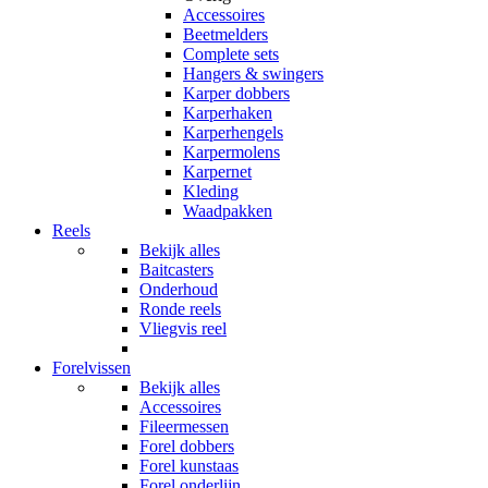
Accessoires
Beetmelders
Complete sets
Hangers & swingers
Karper dobbers
Karperhaken
Karperhengels
Karpermolens
Karpernet
Kleding
Waadpakken
Reels
Bekijk alles
Baitcasters
Onderhoud
Ronde reels
Vliegvis reel
Forelvissen
Bekijk alles
Accessoires
Fileermessen
Forel dobbers
Forel kunstaas
Forel onderlijn