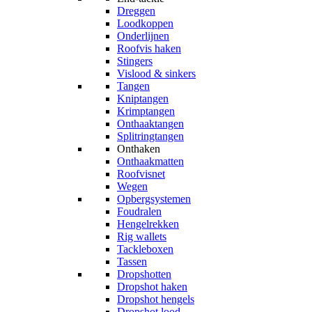
Dreggen
Loodkoppen
Onderlijnen
Roofvis haken
Stingers
Vislood & sinkers
Tangen
Kniptangen
Krimptangen
Onthaaktangen
Splitringtangen
Onthaken
Onthaakmatten
Roofvisnet
Wegen
Opbergsystemen
Foudralen
Hengelrekken
Rig wallets
Tackleboxen
Tassen
Dropshotten
Dropshot haken
Dropshot hengels
Dropshot lood