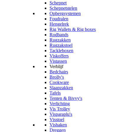
Schepnet
Schepnetstelen
Opbergsystemen
Foudralen
Hengelrek
Rig Wallets & Rig boxes
Rodbands
Rugzakken
Rugzakstoel
Tackleboxen
Viskoffers
Vistassen
Verblijf
Bedchairs
Brolly's
Cookware
Slaapzakken
Tafels
Tenten & Bivvy's
Verlichting
Vis Trolley
Visparaplu's
Visstoel
Vishaken
Dreggen