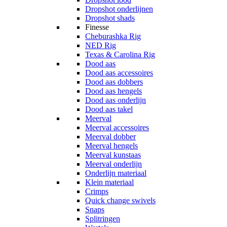
Dropshot onderlijnen
Dropshot shads
Finesse
Cheburashka Rig
NED Rig
Texas & Carolina Rig
Dood aas
Dood aas accessoires
Dood aas dobbers
Dood aas hengels
Dood aas onderlijn
Dood aas takel
Meerval
Meerval accessoires
Meerval dobber
Meerval hengels
Meerval kunstaas
Meerval onderlijn
Onderlijn materiaal
Klein materiaal
Crimps
Quick change swivels
Snaps
Splitringen