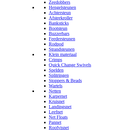
Zeedobbers
Hengelsteunen
Achtersteun
Afsteekroller
Banksticks
Bootsteun
Buzzerbars
Feedersteunen
Rodpod
Strandsteunen
Klein materiaal
Crimps
Quick Change Swivels
Spelden
Splitringen
Stoppers & Beads
Wartels
Netten
Karpernet
Kruisnet
Landingsnet
Leefnet
Net Floats
Pannet
Roofvisnet