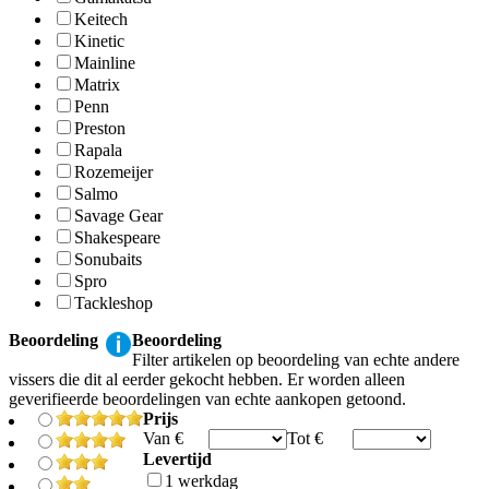
Keitech
Kinetic
Mainline
Matrix
Penn
Preston
Rapala
Rozemeijer
Salmo
Savage Gear
Shakespeare
Sonubaits
Spro
Tackleshop
Beoordeling
Beoordeling
Filter artikelen op beoordeling van echte andere
vissers die dit al eerder gekocht hebben. Er worden alleen
geverifieerde beoordelingen van echte aankopen getoond.
Prijs
Van €
Tot €
Levertijd
1 werkdag