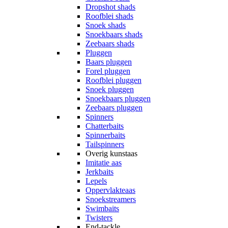
Dropshot shads
Roofblei shads
Snoek shads
Snoekbaars shads
Zeebaars shads
Pluggen
Baars pluggen
Forel pluggen
Roofblei pluggen
Snoek pluggen
Snoekbaars pluggen
Zeebaars pluggen
Spinners
Chatterbaits
Spinnerbaits
Tailspinners
Overig kunstaas
Imitatie aas
Jerkbaits
Lepels
Oppervlakteaas
Snoekstreamers
Swimbaits
Twisters
End-tackle