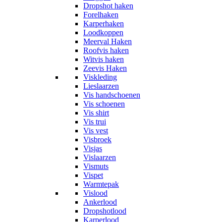
Dropshot haken
Forelhaken
Karperhaken
Loodkoppen
Meerval Haken
Roofvis haken
Witvis haken
Zeevis Haken
Viskleding
Lieslaarzen
Vis handschoenen
Vis schoenen
Vis shirt
Vis trui
Vis vest
Visbroek
Visjas
Vislaarzen
Vismuts
Vispet
Warmtepak
Vislood
Ankerlood
Dropshotlood
Karperlood