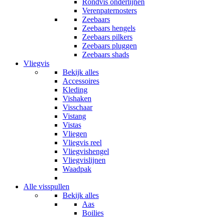
Rondvis onderlijnen
Verenpaternosters
Zeebaars
Zeebaars hengels
Zeebaars pilkers
Zeebaars pluggen
Zeebaars shads
Vliegvis
Bekijk alles
Accessoires
Kleding
Vishaken
Visschaar
Vistang
Vistas
Vliegen
Vliegvis reel
Vliegvishengel
Vliegvislijnen
Waadpak
Alle visspullen
Bekijk alles
Aas
Boilies