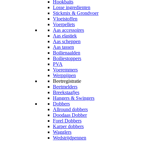
Hookbaits
Losse ingredienten
Stickmix & Grondvoer
Vloeistoffen
Voerpellets
Aas accessoires
Aas elastiek
Aas scheppen
Aas tassen
Boilienaalden
Boiliestoppers
PVA
Voeremmers
Werppijpen
Beetregistratie
Beetmelders
Breekstaafjes
Hangers & Swingers
Dobbers
Allround dobbers
Doodaas Dobber
Forel Dobbers
Karper dobbers
Wagglers
Wedstrijdpennen