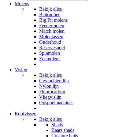
Molens
Bekijk alles
Baitrunner
Big Pit molens
Feedermolen
Match molen
Molentassen
Onderhoud
Reservespoel
Spinmolen
Zeemolens
Vislijn
Bekijk alles
Gevlochten lijn
Nylon lijn
Fluorocarbon
Vliegvislijn
Opspoelmachines
Roofvissen
Bekijk alles
Shads
Baars shads
Creature baits