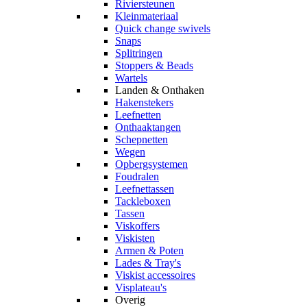
Riviersteunen
Kleinmateriaal
Quick change swivels
Snaps
Splitringen
Stoppers & Beads
Wartels
Landen & Onthaken
Hakenstekers
Leefnetten
Onthaaktangen
Schepnetten
Wegen
Opbergsystemen
Foudralen
Leefnettassen
Tackleboxen
Tassen
Viskoffers
Viskisten
Armen & Poten
Lades & Tray's
Viskist accessoires
Visplateau's
Overig