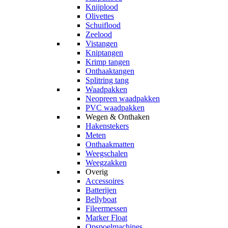
Knijplood
Olivettes
Schuiflood
Zeelood
Vistangen
Kniptangen
Krimp tangen
Onthaaktangen
Splitring tang
Waadpakken
Neopreen waadpakken
PVC waadpakken
Wegen & Onthaken
Hakenstekers
Meten
Onthaakmatten
Weegschalen
Weegzakken
Overig
Accessoires
Batterijen
Bellyboat
Fileermessen
Marker Float
Opspoelmachines