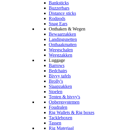
Banksticks
Buzzerbars
Distance sticks
Rodpods
Snag Ears
Onthaken & Wegen
Bewaarzakken
Landingsnetten
Onthaakmatten
Weegschalen
Weegzakken
Luggage
Barrows
Bedchairs
Bivvy tafels
Brolly's
Slaapzakken
Stoelen
Tenten & bivvy's
Opbergsystemen
Foudralen
Rig Wallets & Rig boxes
Tackleboxen
Tassen
Rig Materiaal