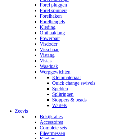
Forel pluggen
Forel spinners
Forelhaken
Forelhengels
Kleding
Onthaaktang
Powerbait
Visdoder
Visschaar
Vistang
Vistas
Waadpak
Werpgewichten
Kleinmateriaal
Quick change swivels
Spelden
Splitringen
Stoppers & beads
Wartels
Zeevis
Bekijk alles
Accessoires
Complete sets
Fileermessen
Kleding