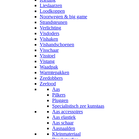
Lieslaarzen
Loodkoppen
Noorwegen & big game
Strandsteunen
Verlichting
Visdoders
Vishaken
Vishandschoenen
Visschaar
Visstoel
Vistang
Waadpak
Warmtepakken
Zeedobbers
Zeelood
Aas
Pilkers
Pluggen
Specialistisch zee kunstaas
Aas accessoires
Aas elastiek
Aas schaar
Aasnaalden
Kleinmateriaal