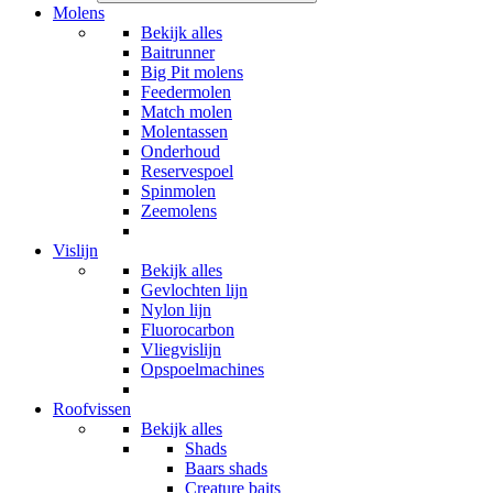
Molens
Bekijk alles
Baitrunner
Big Pit molens
Feedermolen
Match molen
Molentassen
Onderhoud
Reservespoel
Spinmolen
Zeemolens
Vislijn
Bekijk alles
Gevlochten lijn
Nylon lijn
Fluorocarbon
Vliegvislijn
Opspoelmachines
Roofvissen
Bekijk alles
Shads
Baars shads
Creature baits