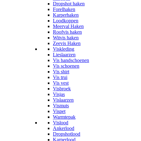
Dropshot haken
Forelhaken
Karperhaken
Loodkoppen
Meerval Haken
Roofvis haken
Witvis haken
Zeevis Haken
Viskleding
Lieslaarzen
Vis handschoenen
Vis schoenen
Vis shirt
Vis trui
Vis vest
Visbroek
Visjas
Vislaarzen
Vismuts
Vispet
Warmtepak
Vislood
Ankerlood
Dropshotlood
Karperlood