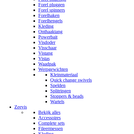
Forel pluggen
Forel spinners
Forelhaken
Forelhengels
Kleding
Onthaaktang
Powerbait
Visdoder
Visschaar
Vistang
Vistas
Waadpak
Werpgewichten
Kleinmateriaal
Quick change swivels
Spelden
Splitringen
Stoppers & beads
Wartels
Zeevis
Bekijk alles
Accessoires
Complete sets
Fileermessen
Kleding