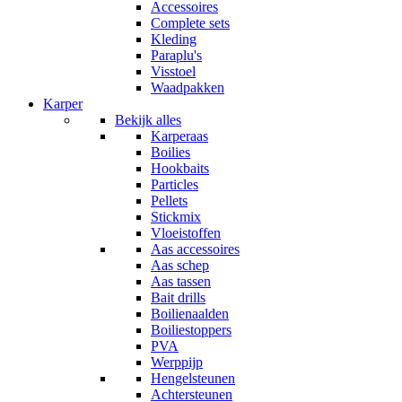
Accessoires
Complete sets
Kleding
Paraplu's
Visstoel
Waadpakken
Karper
Bekijk alles
Karperaas
Boilies
Hookbaits
Particles
Pellets
Stickmix
Vloeistoffen
Aas accessoires
Aas schep
Aas tassen
Bait drills
Boilienaalden
Boiliestoppers
PVA
Werppijp
Hengelsteunen
Achtersteunen