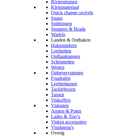
Riviersteunen
Kleinmateriaal
Quick change swivels
Snaps
Splitringen
Stoppers & Beads
Wartels
Landen & Onthaken
Hakenstekers
Leefnetten
Onthaaktangen
Schepnetten
Wegen
Opbergsystemen
Foudralen
Leefnettassen
Tackleboxen
Tassen
Viskoffers
Viskisten
Armen & Poten
Lades & Tray's
Viskist accessoires
Visplateau's
Overig