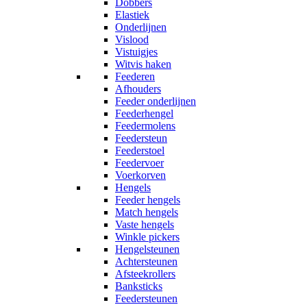
Dobbers
Elastiek
Onderlijnen
Vislood
Vistuigjes
Witvis haken
Feederen
Afhouders
Feeder onderlijnen
Feederhengel
Feedermolens
Feedersteun
Feederstoel
Feedervoer
Voerkorven
Hengels
Feeder hengels
Match hengels
Vaste hengels
Winkle pickers
Hengelsteunen
Achtersteunen
Afsteekrollers
Banksticks
Feedersteunen