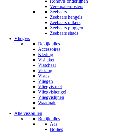
Rondvis onderlijnen
Verenpaternosters
Zeebaars
Zeebaars hengels
Zeebaars pilkers
Zeebaars pluggen
Zeebaars shads
Vliegvis
Bekijk alles
Accessoires
Kleding
Vishaken
Visschaar
Vistang
Vistas
Vliegen
Vliegvis reel
Vliegvishengel
Vliegvislijnen
Waadpak
Alle visspullen
Bekijk alles
Aas
Boilies