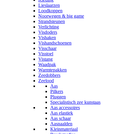
Lieslaarzen
Loodkoppen
Noorwegen & big game
Strandsteunen
Verlichting
Visdoders
Vishaken
Vishandschoenen
Visschaar
Visstoel
Vistang
Waadpak
Warmtepakken
Zeedobbers
Zeelood
Aas
Pilkers
Pluggen
Specialistisch zee kunstaas
Aas accessoires
Aas elastiek
Aas schaar
Aasnaalden
Kleinmateriaal