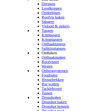
Dreggen
Loodkoppen
Onderlijnen
Roofvis haken
Stingers
Vislood & sinkers
Tangen
Kniptangen
Krimptangen
Onthaaktangen
Splitringtangen
Onthaken
Onthaakmatten
Roofvisnet
Wegen
Opbergsystemen
Foudralen
Hengelrekken
Rig wallets
Tackleboxen
Tassen
Dropshotten
Dropshot haken
Dropshot hengels
Dropshot lood