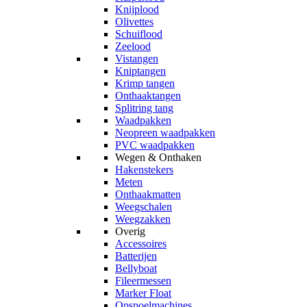
Knijplood
Olivettes
Schuiflood
Zeelood
Vistangen
Kniptangen
Krimp tangen
Onthaaktangen
Splitring tang
Waadpakken
Neopreen waadpakken
PVC waadpakken
Wegen & Onthaken
Hakenstekers
Meten
Onthaakmatten
Weegschalen
Weegzakken
Overig
Accessoires
Batterijen
Bellyboat
Fileermessen
Marker Float
Opspoelmachines