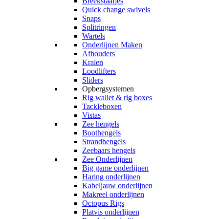
Breekstaafjes
Quick change swivels
Snaps
Splitringen
Wartels
Onderlijnen Maken
Afhouders
Kralen
Loodlifters
Sliders
Opbergsystemen
Rig wallet & rig boxes
Tackleboxen
Vistas
Zee hengels
Boothengels
Strandhengels
Zeebaars hengels
Zee Onderlijnen
Big game onderlijnen
Haring onderlijnen
Kabeljauw onderlijnen
Makreel onderlijnen
Octopus Rigs
Platvis onderlijnen