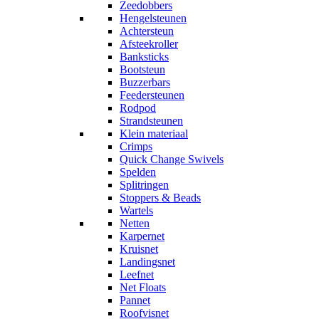
Zeedobbers
Hengelsteunen
Achtersteun
Afsteekroller
Banksticks
Bootsteun
Buzzerbars
Feedersteunen
Rodpod
Strandsteunen
Klein materiaal
Crimps
Quick Change Swivels
Spelden
Splitringen
Stoppers & Beads
Wartels
Netten
Karpernet
Kruisnet
Landingsnet
Leefnet
Net Floats
Pannet
Roofvisnet