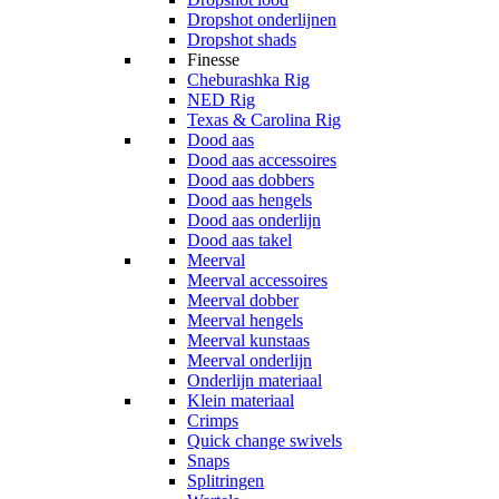
Dropshot onderlijnen
Dropshot shads
Finesse
Cheburashka Rig
NED Rig
Texas & Carolina Rig
Dood aas
Dood aas accessoires
Dood aas dobbers
Dood aas hengels
Dood aas onderlijn
Dood aas takel
Meerval
Meerval accessoires
Meerval dobber
Meerval hengels
Meerval kunstaas
Meerval onderlijn
Onderlijn materiaal
Klein materiaal
Crimps
Quick change swivels
Snaps
Splitringen