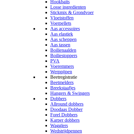
Hookbaits
Losse ingredienten
Stickmix & Grondvoer
Vloeistoffen
Voerpellets
Aas accessoires
Aas elastiek
Aas scheppen
Aas tassen
Boilienaalden
Boiliestoppers
PVA
Voeremmers
Werppijpen
Beetregistratie
Beetmelders
Breekstaafjes
Hangers & Swingers
Dobbers
Allround dobbers
Doodaas Dobber
Forel Dobbers
Karper dobbers
Wagglers
Wedstrijdpennen