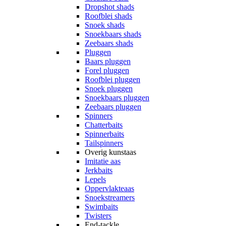
Dropshot shads
Roofblei shads
Snoek shads
Snoekbaars shads
Zeebaars shads
Pluggen
Baars pluggen
Forel pluggen
Roofblei pluggen
Snoek pluggen
Snoekbaars pluggen
Zeebaars pluggen
Spinners
Chatterbaits
Spinnerbaits
Tailspinners
Overig kunstaas
Imitatie aas
Jerkbaits
Lepels
Oppervlakteaas
Snoekstreamers
Swimbaits
Twisters
End-tackle