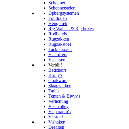
Schepnet
Schepnetstelen
Opbergsystemen
Foudralen
Hengelrek
Rig Wallets & Rig boxes
Rodbands
Rugzakken
Rugzakstoel
Tackleboxen
Viskoffers
Vistassen
Verblijf
Bedchairs
Brolly's
Cookware
Slaapzakken
Tafels
Tenten & Bivvy's
Verlichting
Vis Trolley
Visparaplu's
Visstoel
Vishaken
Dreggen