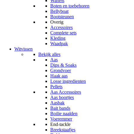
Wartels
Boten en toebehoren
Bellyboat
Bootsteunen
Overig
Accessoires
Complete sets
Kleding
Waadpak
Witvissen
Bekijk alles
Aas
Dips & Soaks
Grondvoer
Haak aas
Losse ingredienten
Pellets
Aas Accessoires
Aas boortjes
Aasbak
Bait bands
Boilie naalden
Voeremmer
End-tackle
Breekstaafjes