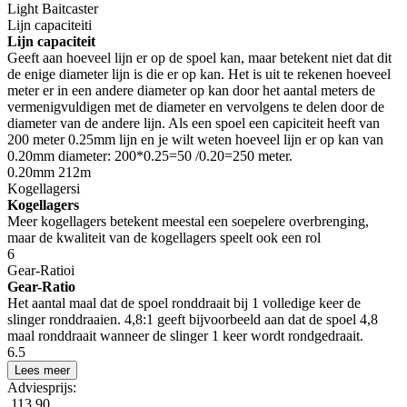
Light Baitcaster
Lijn capaciteit
i
Lijn capaciteit
Geeft aan hoeveel lijn er op de spoel kan, maar betekent niet dat dit
de enige diameter lijn is die er op kan. Het is uit te rekenen hoeveel
meter er in een andere diameter op kan door het aantal meters de
vermenigvuldigen met de diameter en vervolgens te delen door de
diameter van de andere lijn. Als een spoel een capiciteit heeft van
200 meter 0.25mm lijn en je wilt weten hoeveel lijn er op kan van
0.20mm diameter: 200*0.25=50 /0.20=250 meter.
0.20mm 212m
Kogellagers
i
Kogellagers
Meer kogellagers betekent meestal een soepelere overbrenging,
maar de kwaliteit van de kogellagers speelt ook een rol
6
Gear-Ratio
i
Gear-Ratio
Het aantal maal dat de spoel ronddraait bij 1 volledige keer de
slinger ronddraaien. 4,8:1 geeft bijvoorbeeld aan dat de spoel 4,8
maal ronddraait wanneer de slinger 1 keer wordt rondgedraait.
6.5
Lees meer
Adviesprijs:
113,90