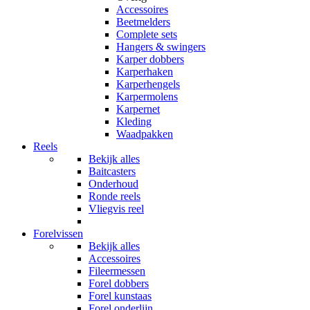
Accessoires
Beetmelders
Complete sets
Hangers & swingers
Karper dobbers
Karperhaken
Karperhengels
Karpermolens
Karpernet
Kleding
Waadpakken
Reels
Bekijk alles
Baitcasters
Onderhoud
Ronde reels
Vliegvis reel
Forelvissen
Bekijk alles
Accessoires
Fileermessen
Forel dobbers
Forel kunstaas
Forel onderlijn