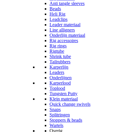
Anti tangle sleeves
Beads
Heli Rig
Leadclips
Leader materiaal
Line alligners
Onderlijn materiaal
Rig accessoires
Rig rings
Rigtube
Shrink tube
Tailrubbers
Karperlijn
Leaders
Onderlijnen
Karperlood
Toplood
Tungsten Putty
Klein materiaal
Quick change swivels
Snaps
Splitringen
Stoppers & beads
Wartels
Overig