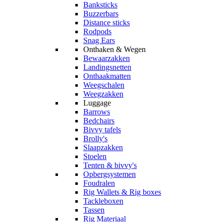
Banksticks
Buzzerbars
Distance sticks
Rodpods
Snag Ears
Onthaken & Wegen
Bewaarzakken
Landingsnetten
Onthaakmatten
Weegschalen
Weegzakken
Luggage
Barrows
Bedchairs
Bivvy tafels
Brolly's
Slaapzakken
Stoelen
Tenten & bivvy's
Opbergsystemen
Foudralen
Rig Wallets & Rig boxes
Tackleboxen
Tassen
Rig Materiaal