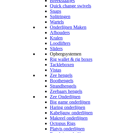
Breekstaafjes
Quick change swivels
Snaps
Splitringen
Wartels
Onderlijnen Maken
Afhouders
Kralen
Loodlifters
Sliders
Opbergsystemen
Rig wallet & rig boxes
Tackleboxen
Vistas
Zee hengels
Boothengels
Strandhengels
Zeebaars hengels
Zee Onderlijnen
Big game onderlijnen
Haring onderlijnen
Kabeljauw onderlijnen
Makreel onderlijnen
Octopus Rigs
Platvis onderlijnen