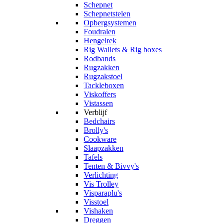
Schepnet
Schepnetstelen
Opbergsystemen
Foudralen
Hengelrek
Rig Wallets & Rig boxes
Rodbands
Rugzakken
Rugzakstoel
Tackleboxen
Viskoffers
Vistassen
Verblijf
Bedchairs
Brolly's
Cookware
Slaapzakken
Tafels
Tenten & Bivvy's
Verlichting
Vis Trolley
Visparaplu's
Visstoel
Vishaken
Dreggen