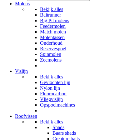
Molens
Bekijk alles
Baitrunner
Big Pit molens
Feedermolen
Match molen
Molentassen
Onderhoud
Reservespoel
Spinmolen
Zeemolens
Vislijn
Bekijk alles
Gevlochten lijn
Nylon lijn
Fluorocarbon
Vliegvislijn
Opspoelmachines
Roofvissen
Bekijk alles
Shads
Baars shads
Creature baits