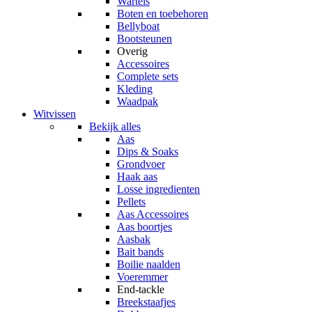
Wartels
Boten en toebehoren
Bellyboat
Bootsteunen
Overig
Accessoires
Complete sets
Kleding
Waadpak
Witvissen
Bekijk alles
Aas
Dips & Soaks
Grondvoer
Haak aas
Losse ingredienten
Pellets
Aas Accessoires
Aas boortjes
Aasbak
Bait bands
Boilie naalden
Voeremmer
End-tackle
Breekstaafjes