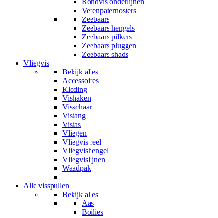
Rondvis onderlijnen
Verenpaternosters
Zeebaars
Zeebaars hengels
Zeebaars pilkers
Zeebaars pluggen
Zeebaars shads
Vliegvis
Bekijk alles
Accessoires
Kleding
Vishaken
Visschaar
Vistang
Vistas
Vliegen
Vliegvis reel
Vliegvishengel
Vliegvislijnen
Waadpak
Alle visspullen
Bekijk alles
Aas
Boilies