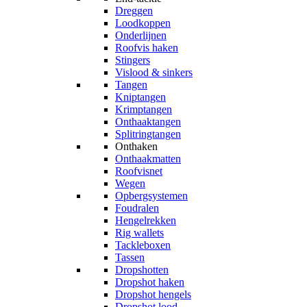
Dreggen
Loodkoppen
Onderlijnen
Roofvis haken
Stingers
Vislood & sinkers
Tangen
Kniptangen
Krimptangen
Onthaaktangen
Splitringtangen
Onthaken
Onthaakmatten
Roofvisnet
Wegen
Opbergsystemen
Foudralen
Hengelrekken
Rig wallets
Tackleboxen
Tassen
Dropshotten
Dropshot haken
Dropshot hengels
Dropshot lood