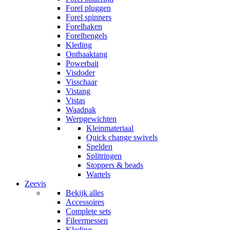
Forel pluggen
Forel spinners
Forelhaken
Forelhengels
Kleding
Onthaaktang
Powerbait
Visdoder
Visschaar
Vistang
Vistas
Waadpak
Werpgewichten
Kleinmateriaal
Quick change swivels
Spelden
Splitringen
Stoppers & beads
Wartels
Zeevis
Bekijk alles
Accessoires
Complete sets
Fileermessen
Kleding