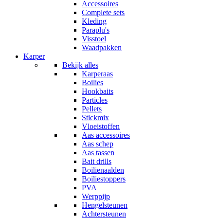
Accessoires
Complete sets
Kleding
Paraplu's
Visstoel
Waadpakken
Karper
Bekijk alles
Karperaas
Boilies
Hookbaits
Particles
Pellets
Stickmix
Vloeistoffen
Aas accessoires
Aas schep
Aas tassen
Bait drills
Boilienaalden
Boiliestoppers
PVA
Werppijp
Hengelsteunen
Achtersteunen