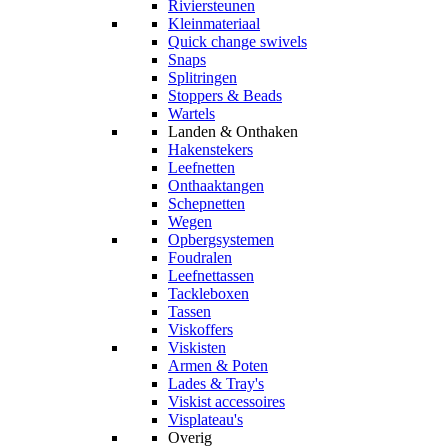
Riviersteunen
Kleinmateriaal
Quick change swivels
Snaps
Splitringen
Stoppers & Beads
Wartels
Landen & Onthaken
Hakenstekers
Leefnetten
Onthaaktangen
Schepnetten
Wegen
Opbergsystemen
Foudralen
Leefnettassen
Tackleboxen
Tassen
Viskoffers
Viskisten
Armen & Poten
Lades & Tray's
Viskist accessoires
Visplateau's
Overig