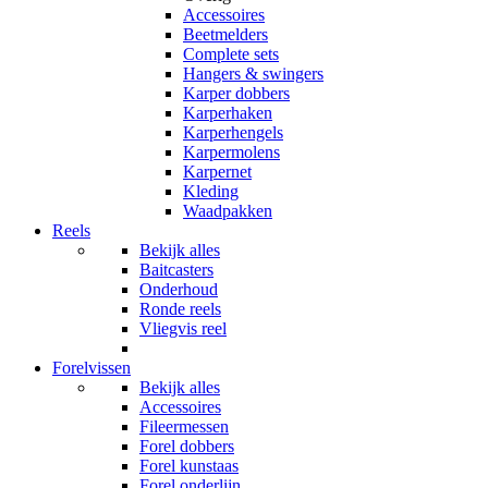
Accessoires
Beetmelders
Complete sets
Hangers & swingers
Karper dobbers
Karperhaken
Karperhengels
Karpermolens
Karpernet
Kleding
Waadpakken
Reels
Bekijk alles
Baitcasters
Onderhoud
Ronde reels
Vliegvis reel
Forelvissen
Bekijk alles
Accessoires
Fileermessen
Forel dobbers
Forel kunstaas
Forel onderlijn