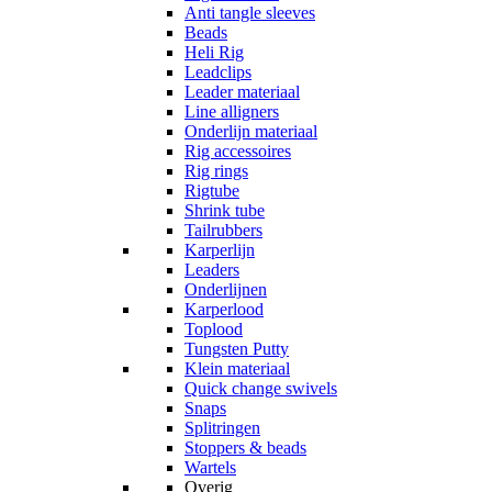
Anti tangle sleeves
Beads
Heli Rig
Leadclips
Leader materiaal
Line alligners
Onderlijn materiaal
Rig accessoires
Rig rings
Rigtube
Shrink tube
Tailrubbers
Karperlijn
Leaders
Onderlijnen
Karperlood
Toplood
Tungsten Putty
Klein materiaal
Quick change swivels
Snaps
Splitringen
Stoppers & beads
Wartels
Overig