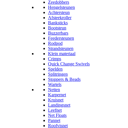
Zeedobbers
Hengelsteunen
Achtersteun
Afsteekroller
Banksticks
Bootsteun
Buzzerbars
Feedersteunen
Rodpod
Strandsteunen
Klein materiaal
Crimps
Quick Change Swivels
Spelden
Splitringen
Stoppers & Beads
Wartels
Netten
Karpernet
Kruisnet
Landingsnet
Leefnet
Net Floats
Pannet
Roofvisnet