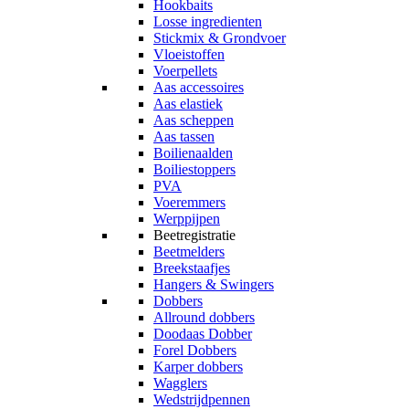
Hookbaits
Losse ingredienten
Stickmix & Grondvoer
Vloeistoffen
Voerpellets
Aas accessoires
Aas elastiek
Aas scheppen
Aas tassen
Boilienaalden
Boiliestoppers
PVA
Voeremmers
Werppijpen
Beetregistratie
Beetmelders
Breekstaafjes
Hangers & Swingers
Dobbers
Allround dobbers
Doodaas Dobber
Forel Dobbers
Karper dobbers
Wagglers
Wedstrijdpennen