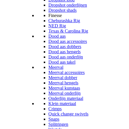
Dropshot onderlijnen
Dropshot shads
Finesse
Cheburashka Rig
NED Rig
Texas & Carolina Rig
Dood aas
Dood aas accessoires
Dood aas dobbers
Dood aas hengels
Dood aas onderlijn
Dood aas takel
Meerval
Meerval accessoires
Meerval dobber
Meerval hengels
Meerval kunstaas
Meerval onderlijn
Onderlijn materiaal
Klein materiaal
Crimps
Quick change swivels
Snaps
Splitringen