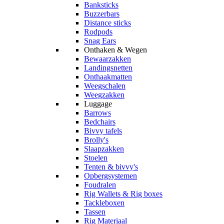
Banksticks
Buzzerbars
Distance sticks
Rodpods
Snag Ears
Onthaken & Wegen
Bewaarzakken
Landingsnetten
Onthaakmatten
Weegschalen
Weegzakken
Luggage
Barrows
Bedchairs
Bivvy tafels
Brolly's
Slaapzakken
Stoelen
Tenten & bivvy's
Opbergsystemen
Foudralen
Rig Wallets & Rig boxes
Tackleboxen
Tassen
Rig Materiaal