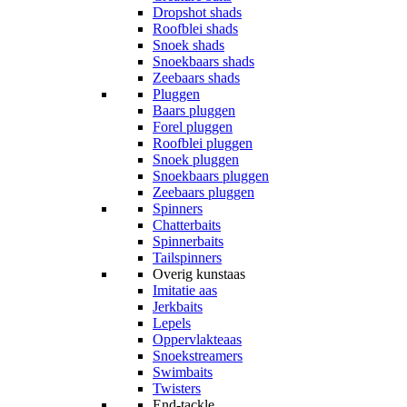
Dropshot shads
Roofblei shads
Snoek shads
Snoekbaars shads
Zeebaars shads
Pluggen
Baars pluggen
Forel pluggen
Roofblei pluggen
Snoek pluggen
Snoekbaars pluggen
Zeebaars pluggen
Spinners
Chatterbaits
Spinnerbaits
Tailspinners
Overig kunstaas
Imitatie aas
Jerkbaits
Lepels
Oppervlakteaas
Snoekstreamers
Swimbaits
Twisters
End-tackle