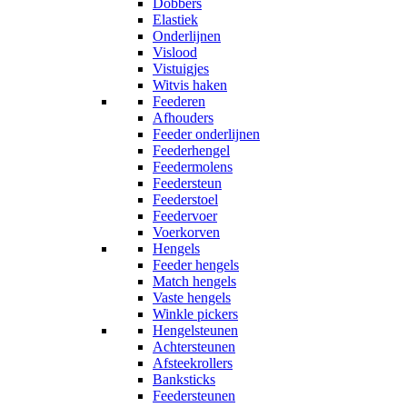
Dobbers
Elastiek
Onderlijnen
Vislood
Vistuigjes
Witvis haken
Feederen
Afhouders
Feeder onderlijnen
Feederhengel
Feedermolens
Feedersteun
Feederstoel
Feedervoer
Voerkorven
Hengels
Feeder hengels
Match hengels
Vaste hengels
Winkle pickers
Hengelsteunen
Achtersteunen
Afsteekrollers
Banksticks
Feedersteunen