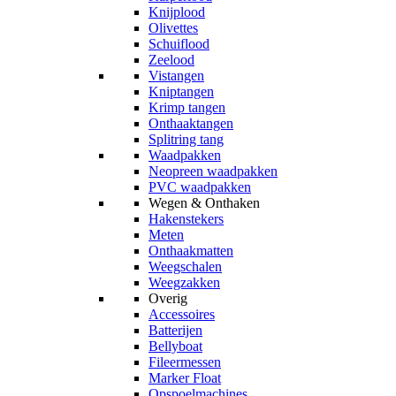
Knijplood
Olivettes
Schuiflood
Zeelood
Vistangen
Kniptangen
Krimp tangen
Onthaaktangen
Splitring tang
Waadpakken
Neopreen waadpakken
PVC waadpakken
Wegen & Onthaken
Hakenstekers
Meten
Onthaakmatten
Weegschalen
Weegzakken
Overig
Accessoires
Batterijen
Bellyboat
Fileermessen
Marker Float
Opspoelmachines