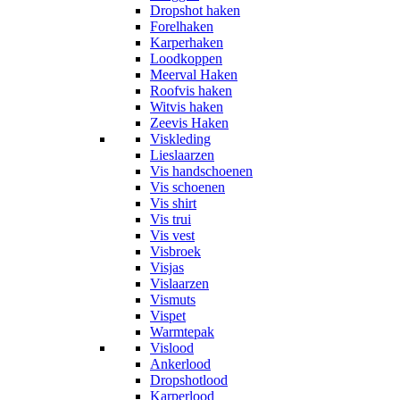
Dropshot haken
Forelhaken
Karperhaken
Loodkoppen
Meerval Haken
Roofvis haken
Witvis haken
Zeevis Haken
Viskleding
Lieslaarzen
Vis handschoenen
Vis schoenen
Vis shirt
Vis trui
Vis vest
Visbroek
Visjas
Vislaarzen
Vismuts
Vispet
Warmtepak
Vislood
Ankerlood
Dropshotlood
Karperlood