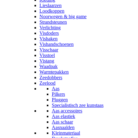
Lieslaarzen
Loodkoppen
Noorwegen & big game
Strandsteunen
Verlichting
Visdoders
Vishaken
Vishandschoenen
Visschaar
Visstoel
Vistang
Waadpak
Warmtepakken
Zeedobbers
Zeelood
Aas
Pilkers
Pluggen
Specialistisch zee kunstaas
Aas accessoires
Aas elastiek
Aas schaar
Aasnaalden
Kleinmateriaal