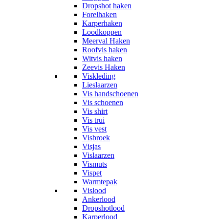
Dropshot haken
Forelhaken
Karperhaken
Loodkoppen
Meerval Haken
Roofvis haken
Witvis haken
Zeevis Haken
Viskleding
Lieslaarzen
Vis handschoenen
Vis schoenen
Vis shirt
Vis trui
Vis vest
Visbroek
Visjas
Vislaarzen
Vismuts
Vispet
Warmtepak
Vislood
Ankerlood
Dropshotlood
Karperlood