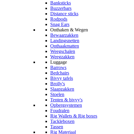
Banksticks
Buzzerbars
Distance sticks
Rodpods
Snag Ears
Onthaken & Wegen
Bewaarzakken
Landingsnetten
Onthaakmatten
Weegschalen
Weegzakken
Luggage
Barrows
Bedchairs
Bivvy tafels
Brolly's
Slaapzakken
Stoelen
Tenten & bivvy's
Opbergsystemen
Foudralen
Rig Wallets & Rig boxes
Tackleboxen
Tassen
Rig Materiaal