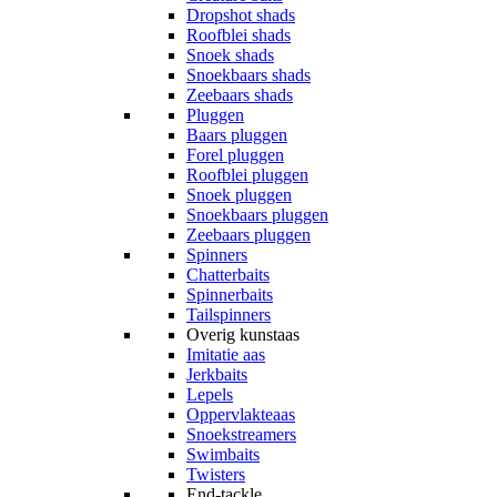
Dropshot shads
Roofblei shads
Snoek shads
Snoekbaars shads
Zeebaars shads
Pluggen
Baars pluggen
Forel pluggen
Roofblei pluggen
Snoek pluggen
Snoekbaars pluggen
Zeebaars pluggen
Spinners
Chatterbaits
Spinnerbaits
Tailspinners
Overig kunstaas
Imitatie aas
Jerkbaits
Lepels
Oppervlakteaas
Snoekstreamers
Swimbaits
Twisters
End-tackle