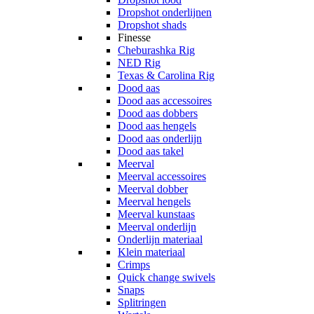
Dropshot onderlijnen
Dropshot shads
Finesse
Cheburashka Rig
NED Rig
Texas & Carolina Rig
Dood aas
Dood aas accessoires
Dood aas dobbers
Dood aas hengels
Dood aas onderlijn
Dood aas takel
Meerval
Meerval accessoires
Meerval dobber
Meerval hengels
Meerval kunstaas
Meerval onderlijn
Onderlijn materiaal
Klein materiaal
Crimps
Quick change swivels
Snaps
Splitringen