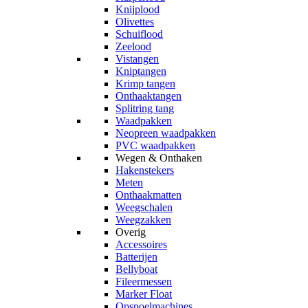
Knijplood
Olivettes
Schuiflood
Zeelood
Vistangen
Kniptangen
Krimp tangen
Onthaaktangen
Splitring tang
Waadpakken
Neopreen waadpakken
PVC waadpakken
Wegen & Onthaken
Hakenstekers
Meten
Onthaakmatten
Weegschalen
Weegzakken
Overig
Accessoires
Batterijen
Bellyboat
Fileermessen
Marker Float
Opspoelmachines