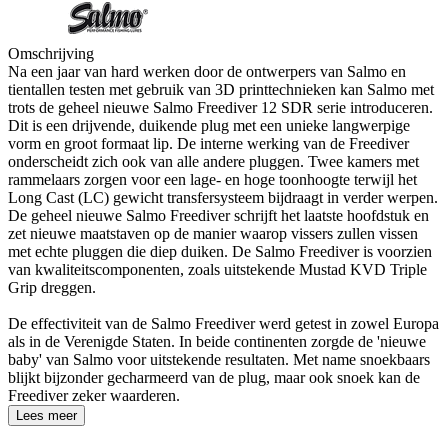
Omschrijving
Na een jaar van hard werken door de ontwerpers van Salmo en
tientallen testen met gebruik van 3D printtechnieken kan Salmo met
trots de geheel nieuwe Salmo Freediver 12 SDR serie introduceren.
Dit is een drijvende, duikende plug met een unieke langwerpige
vorm en groot formaat lip. De interne werking van de Freediver
onderscheidt zich ook van alle andere pluggen. Twee kamers met
rammelaars zorgen voor een lage- en hoge toonhoogte terwijl het
Long Cast (LC) gewicht transfersysteem bijdraagt in verder werpen.
De geheel nieuwe Salmo Freediver schrijft het laatste hoofdstuk en
zet nieuwe maatstaven op de manier waarop vissers zullen vissen
met echte pluggen die diep duiken. De Salmo Freediver is voorzien
van kwaliteitscomponenten, zoals uitstekende Mustad KVD Triple
Grip dreggen.
De effectiviteit van de Salmo Freediver werd getest in zowel Europa
als in de Verenigde Staten. In beide continenten zorgde de 'nieuwe
baby' van Salmo voor uitstekende resultaten. Met name snoekbaars
blijkt bijzonder gecharmeerd van de plug, maar ook snoek kan de
Freediver zeker waarderen.
Lees meer