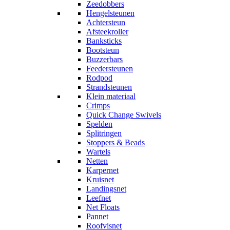
Zeedobbers
Hengelsteunen
Achtersteun
Afsteekroller
Banksticks
Bootsteun
Buzzerbars
Feedersteunen
Rodpod
Strandsteunen
Klein materiaal
Crimps
Quick Change Swivels
Spelden
Splitringen
Stoppers & Beads
Wartels
Netten
Karpernet
Kruisnet
Landingsnet
Leefnet
Net Floats
Pannet
Roofvisnet