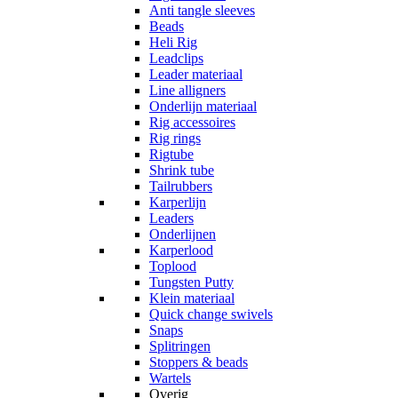
Anti tangle sleeves
Beads
Heli Rig
Leadclips
Leader materiaal
Line alligners
Onderlijn materiaal
Rig accessoires
Rig rings
Rigtube
Shrink tube
Tailrubbers
Karperlijn
Leaders
Onderlijnen
Karperlood
Toplood
Tungsten Putty
Klein materiaal
Quick change swivels
Snaps
Splitringen
Stoppers & beads
Wartels
Overig