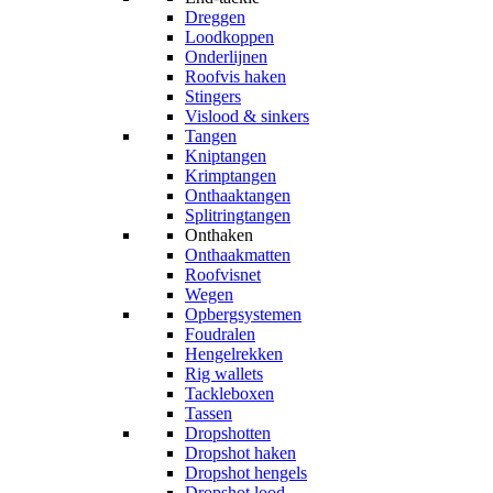
Dreggen
Loodkoppen
Onderlijnen
Roofvis haken
Stingers
Vislood & sinkers
Tangen
Kniptangen
Krimptangen
Onthaaktangen
Splitringtangen
Onthaken
Onthaakmatten
Roofvisnet
Wegen
Opbergsystemen
Foudralen
Hengelrekken
Rig wallets
Tackleboxen
Tassen
Dropshotten
Dropshot haken
Dropshot hengels
Dropshot lood