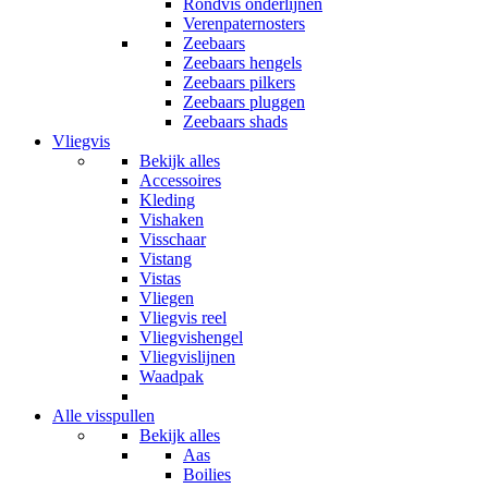
Rondvis onderlijnen
Verenpaternosters
Zeebaars
Zeebaars hengels
Zeebaars pilkers
Zeebaars pluggen
Zeebaars shads
Vliegvis
Bekijk alles
Accessoires
Kleding
Vishaken
Visschaar
Vistang
Vistas
Vliegen
Vliegvis reel
Vliegvishengel
Vliegvislijnen
Waadpak
Alle visspullen
Bekijk alles
Aas
Boilies