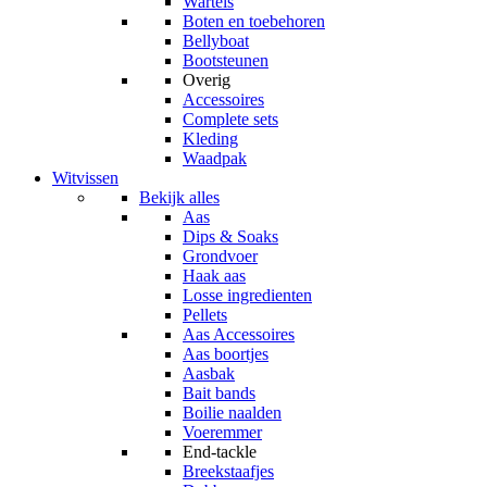
Wartels
Boten en toebehoren
Bellyboat
Bootsteunen
Overig
Accessoires
Complete sets
Kleding
Waadpak
Witvissen
Bekijk alles
Aas
Dips & Soaks
Grondvoer
Haak aas
Losse ingredienten
Pellets
Aas Accessoires
Aas boortjes
Aasbak
Bait bands
Boilie naalden
Voeremmer
End-tackle
Breekstaafjes