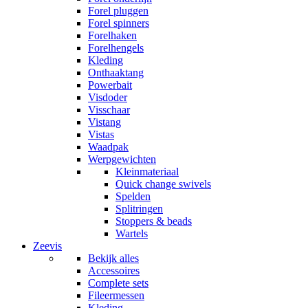
Forel pluggen
Forel spinners
Forelhaken
Forelhengels
Kleding
Onthaaktang
Powerbait
Visdoder
Visschaar
Vistang
Vistas
Waadpak
Werpgewichten
Kleinmateriaal
Quick change swivels
Spelden
Splitringen
Stoppers & beads
Wartels
Zeevis
Bekijk alles
Accessoires
Complete sets
Fileermessen
Kleding