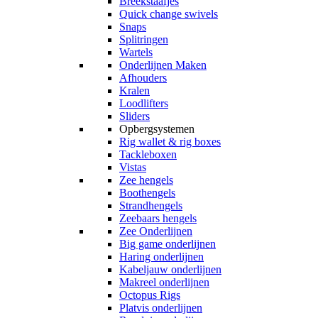
Breekstaafjes
Quick change swivels
Snaps
Splitringen
Wartels
Onderlijnen Maken
Afhouders
Kralen
Loodlifters
Sliders
Opbergsystemen
Rig wallet & rig boxes
Tackleboxen
Vistas
Zee hengels
Boothengels
Strandhengels
Zeebaars hengels
Zee Onderlijnen
Big game onderlijnen
Haring onderlijnen
Kabeljauw onderlijnen
Makreel onderlijnen
Octopus Rigs
Platvis onderlijnen