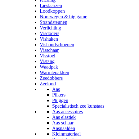
Lieslaarzen
Loodkoppen
Noorwegen & big game
Strandsteunen
Verlichting
Visdoders
Vishaken
Vishandschoenen
Visschaar
Visstoel
Vistang
Waadpak
Warmtepakken
Zeedobbers
Zeelood
Aas
Pilkers
Pluggen
Specialistisch zee kunstaas
Aas accessoires
Aas elastiek
Aas schaar
Aasnaalden
Kleinmateriaal