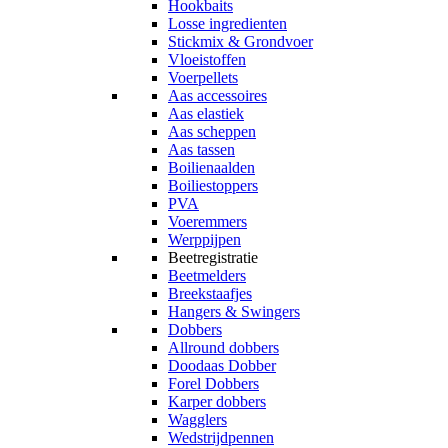
Hookbaits
Losse ingredienten
Stickmix & Grondvoer
Vloeistoffen
Voerpellets
Aas accessoires
Aas elastiek
Aas scheppen
Aas tassen
Boilienaalden
Boiliestoppers
PVA
Voeremmers
Werppijpen
Beetregistratie
Beetmelders
Breekstaafjes
Hangers & Swingers
Dobbers
Allround dobbers
Doodaas Dobber
Forel Dobbers
Karper dobbers
Wagglers
Wedstrijdpennen