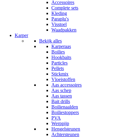
Accessoires
Complete sets
Kleding
Paraplu's
Visstoel
Waadpakken
Karper
Bekijk alles
Karperaas
Boilies
Hookbaits
Particles
Pellets
Stickmix
Vloeistoffen
Aas accessoires
Aas schep
Aas tassen
Bait drills
Boilienaalden
Boiliestoppers
PVA
Werppijp
Hengelsteunen
Achtersteunen