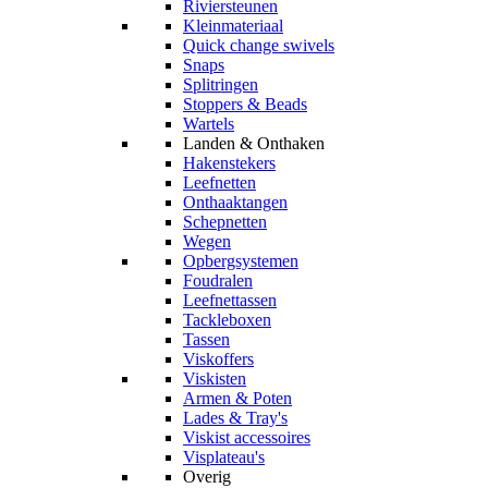
Riviersteunen
Kleinmateriaal
Quick change swivels
Snaps
Splitringen
Stoppers & Beads
Wartels
Landen & Onthaken
Hakenstekers
Leefnetten
Onthaaktangen
Schepnetten
Wegen
Opbergsystemen
Foudralen
Leefnettassen
Tackleboxen
Tassen
Viskoffers
Viskisten
Armen & Poten
Lades & Tray's
Viskist accessoires
Visplateau's
Overig