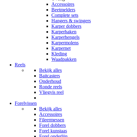
Accessoires
Beetmelders
Complete sets
Hangers & swingers
Karper dobbers
Karperhaken
Karperhengels
Karpermolens
Karpernet
Kleding
Waadpakken
Reels
Bekijk alles
Baitcasters
Onderhoud
Ronde reels
Vliegvis reel
Forelvissen
Bekijk alles
Accessoires
Fileermessen
Forel dobbers
Forel kunstaas
Forel onderlijn