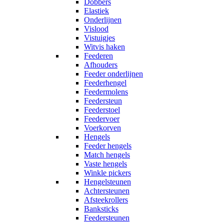
Dobbers
Elastiek
Onderlijnen
Vislood
Vistuigjes
Witvis haken
Feederen
Afhouders
Feeder onderlijnen
Feederhengel
Feedermolens
Feedersteun
Feederstoel
Feedervoer
Voerkorven
Hengels
Feeder hengels
Match hengels
Vaste hengels
Winkle pickers
Hengelsteunen
Achtersteunen
Afsteekrollers
Banksticks
Feedersteunen