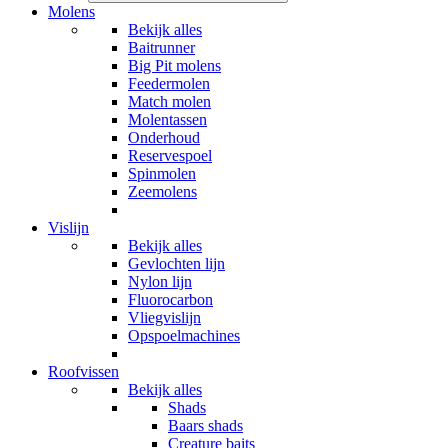
Molens
Bekijk alles
Baitrunner
Big Pit molens
Feedermolen
Match molen
Molentassen
Onderhoud
Reservespoel
Spinmolen
Zeemolens
Vislijn
Bekijk alles
Gevlochten lijn
Nylon lijn
Fluorocarbon
Vliegvislijn
Opspoelmachines
Roofvissen
Bekijk alles
Shads
Baars shads
Creature baits