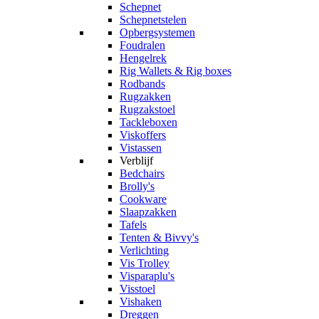
Schepnet
Schepnetstelen
Opbergsystemen
Foudralen
Hengelrek
Rig Wallets & Rig boxes
Rodbands
Rugzakken
Rugzakstoel
Tackleboxen
Viskoffers
Vistassen
Verblijf
Bedchairs
Brolly's
Cookware
Slaapzakken
Tafels
Tenten & Bivvy's
Verlichting
Vis Trolley
Visparaplu's
Visstoel
Vishaken
Dreggen