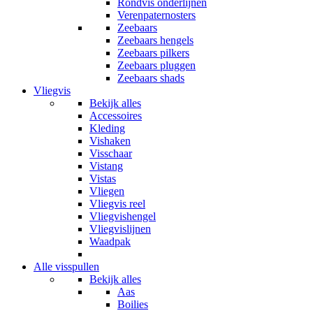
Rondvis onderlijnen
Verenpaternosters
Zeebaars
Zeebaars hengels
Zeebaars pilkers
Zeebaars pluggen
Zeebaars shads
Vliegvis
Bekijk alles
Accessoires
Kleding
Vishaken
Visschaar
Vistang
Vistas
Vliegen
Vliegvis reel
Vliegvishengel
Vliegvislijnen
Waadpak
Alle visspullen
Bekijk alles
Aas
Boilies