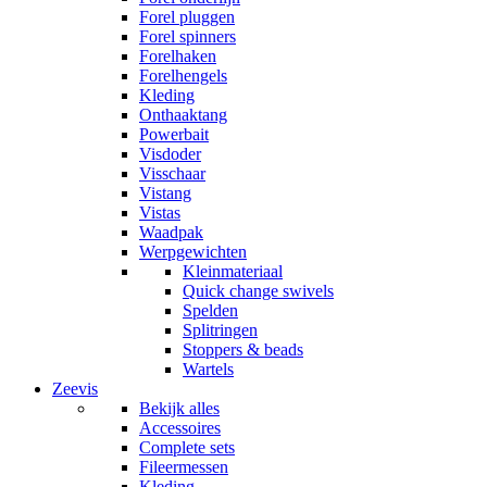
Forel pluggen
Forel spinners
Forelhaken
Forelhengels
Kleding
Onthaaktang
Powerbait
Visdoder
Visschaar
Vistang
Vistas
Waadpak
Werpgewichten
Kleinmateriaal
Quick change swivels
Spelden
Splitringen
Stoppers & beads
Wartels
Zeevis
Bekijk alles
Accessoires
Complete sets
Fileermessen
Kleding