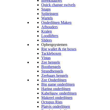
Breekstaafjes
Quick change swivels
Snaps
Splitringen
Wartels
Onderlijnen Maken
Afhouders
Kralen
Loodlifters
Sliders
Opbergsystemen
Rig wallet & rig boxes
Tackleboxen
Vistas
Zee hengels
Boothengels
Strandhengels
Zeebaars hengels
Zee Onderlijnen
Big game onderlijnen
Haring onderlijnen
Kabeljauw onderlijnen
Makreel onderlijnen
Octopus Rigs
Platvis onderlijnen