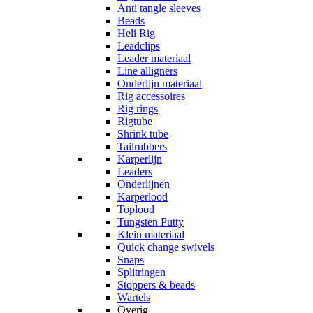
Anti tangle sleeves
Beads
Heli Rig
Leadclips
Leader materiaal
Line alligners
Onderlijn materiaal
Rig accessoires
Rig rings
Rigtube
Shrink tube
Tailrubbers
Karperlijn
Leaders
Onderlijnen
Karperlood
Toplood
Tungsten Putty
Klein materiaal
Quick change swivels
Snaps
Splitringen
Stoppers & beads
Wartels
Overig