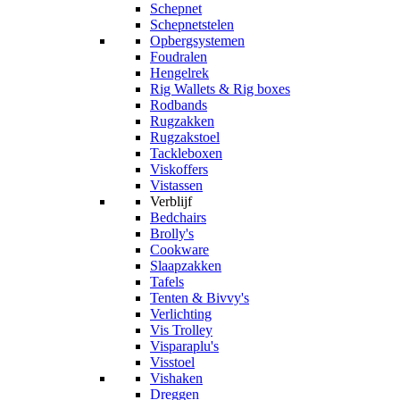
Schepnet
Schepnetstelen
Opbergsystemen
Foudralen
Hengelrek
Rig Wallets & Rig boxes
Rodbands
Rugzakken
Rugzakstoel
Tackleboxen
Viskoffers
Vistassen
Verblijf
Bedchairs
Brolly's
Cookware
Slaapzakken
Tafels
Tenten & Bivvy's
Verlichting
Vis Trolley
Visparaplu's
Visstoel
Vishaken
Dreggen