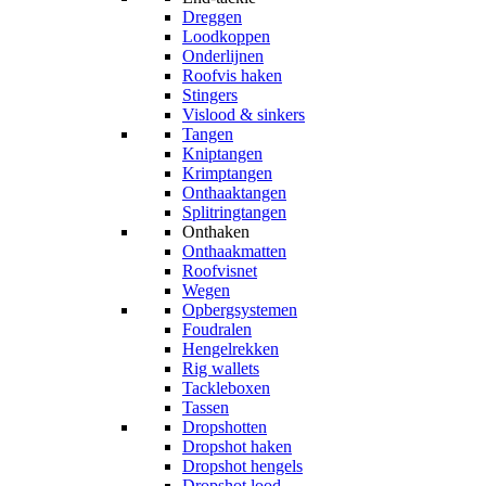
Dreggen
Loodkoppen
Onderlijnen
Roofvis haken
Stingers
Vislood & sinkers
Tangen
Kniptangen
Krimptangen
Onthaaktangen
Splitringtangen
Onthaken
Onthaakmatten
Roofvisnet
Wegen
Opbergsystemen
Foudralen
Hengelrekken
Rig wallets
Tackleboxen
Tassen
Dropshotten
Dropshot haken
Dropshot hengels
Dropshot lood