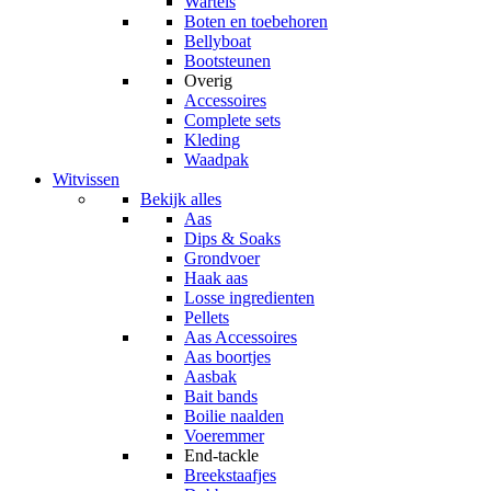
Wartels
Boten en toebehoren
Bellyboat
Bootsteunen
Overig
Accessoires
Complete sets
Kleding
Waadpak
Witvissen
Bekijk alles
Aas
Dips & Soaks
Grondvoer
Haak aas
Losse ingredienten
Pellets
Aas Accessoires
Aas boortjes
Aasbak
Bait bands
Boilie naalden
Voeremmer
End-tackle
Breekstaafjes