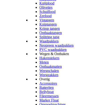
Knijplood
Olivettes
Schuiflood
Zeelood
Vistangen
Kniptangen
Krimp tangen
Onthaaktangen
Splitring tang
Waadpakken
Neopreen waadpakken
PVC waadpakken
Wegen & Onthaken
Hakenstekers
Meten
Onthaakmatten
Weegschalen
Weegzakken
Overig
Accessoires
Batterijen
Bellyboat
Fileermessen
Marker Float
Opspoelmachines