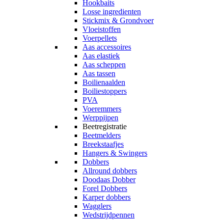
Hookbaits
Losse ingredienten
Stickmix & Grondvoer
Vloeistoffen
Voerpellets
Aas accessoires
Aas elastiek
Aas scheppen
Aas tassen
Boilienaalden
Boiliestoppers
PVA
Voeremmers
Werppijpen
Beetregistratie
Beetmelders
Breekstaafjes
Hangers & Swingers
Dobbers
Allround dobbers
Doodaas Dobber
Forel Dobbers
Karper dobbers
Wagglers
Wedstrijdpennen