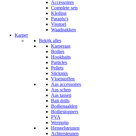
Accessoires
Complete sets
Kleding
Paraplu's
Visstoel
Waadpakken
Karper
Bekijk alles
Karperaas
Boilies
Hookbaits
Particles
Pellets
Stickmix
Vloeistoffen
Aas accessoires
Aas schep
Aas tassen
Bait drills
Boilienaalden
Boiliestoppers
PVA
Werppijp
Hengelsteunen
Achtersteunen