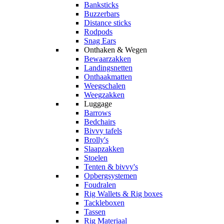
Banksticks
Buzzerbars
Distance sticks
Rodpods
Snag Ears
Onthaken & Wegen
Bewaarzakken
Landingsnetten
Onthaakmatten
Weegschalen
Weegzakken
Luggage
Barrows
Bedchairs
Bivvy tafels
Brolly's
Slaapzakken
Stoelen
Tenten & bivvy's
Opbergsystemen
Foudralen
Rig Wallets & Rig boxes
Tackleboxen
Tassen
Rig Materiaal