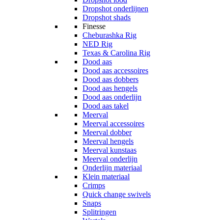
Dropshot onderlijnen
Dropshot shads
Finesse
Cheburashka Rig
NED Rig
Texas & Carolina Rig
Dood aas
Dood aas accessoires
Dood aas dobbers
Dood aas hengels
Dood aas onderlijn
Dood aas takel
Meerval
Meerval accessoires
Meerval dobber
Meerval hengels
Meerval kunstaas
Meerval onderlijn
Onderlijn materiaal
Klein materiaal
Crimps
Quick change swivels
Snaps
Splitringen