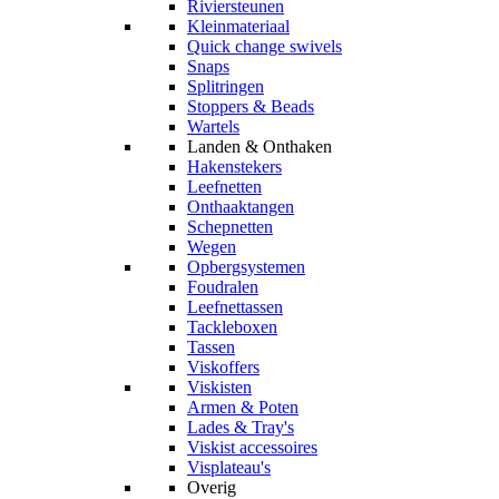
Riviersteunen
Kleinmateriaal
Quick change swivels
Snaps
Splitringen
Stoppers & Beads
Wartels
Landen & Onthaken
Hakenstekers
Leefnetten
Onthaaktangen
Schepnetten
Wegen
Opbergsystemen
Foudralen
Leefnettassen
Tackleboxen
Tassen
Viskoffers
Viskisten
Armen & Poten
Lades & Tray's
Viskist accessoires
Visplateau's
Overig