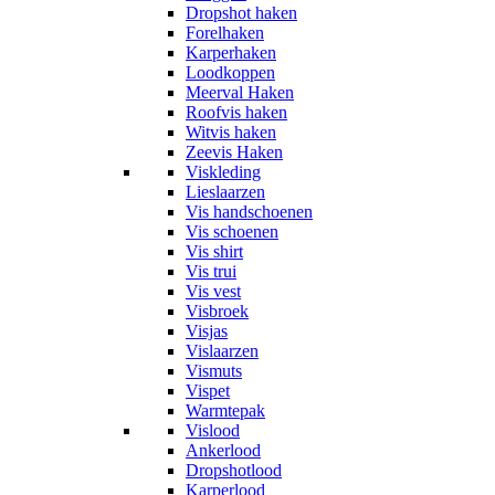
Dropshot haken
Forelhaken
Karperhaken
Loodkoppen
Meerval Haken
Roofvis haken
Witvis haken
Zeevis Haken
Viskleding
Lieslaarzen
Vis handschoenen
Vis schoenen
Vis shirt
Vis trui
Vis vest
Visbroek
Visjas
Vislaarzen
Vismuts
Vispet
Warmtepak
Vislood
Ankerlood
Dropshotlood
Karperlood