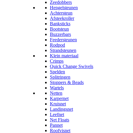
Zeedobbers
Hengelsteunen
Achtersteun
Afsteekroller
Banksticks
Bootsteun
Buzzerbars
Feedersteunen
Rodpod
Strandsteunen
Klein materiaal
Crimps
Quick Change Swivels
Spelden
Splitringen
Stoppers & Beads
Wartels
Netten
Karpernet
Kruisnet
Landingsnet
Leefnet
Net Floats
Pannet
Roofvisnet