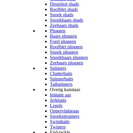
Dropshot shads
Roofblei shads
Snoek shads
Snoekbaars shads
Zeebaars shads
Pluggen
Baars pluggen
Forel pluggen
Roofblei pluggen
Snoek pluggen
Snoekbaars pluggen
Zeebaars pluggen
Spinners
Chatterbaits
Spinnerbaits
Tailspinners
Overig kunstaas
Imitatie aas
Jerkbaits
Lepels
Oppervlakteaas
Snoekstreamers
Swimbaits
Twisters
End-tackle