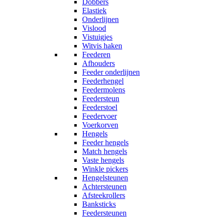
Dobbers
Elastiek
Onderlijnen
Vislood
Vistuigjes
Witvis haken
Feederen
Afhouders
Feeder onderlijnen
Feederhengel
Feedermolens
Feedersteun
Feederstoel
Feedervoer
Voerkorven
Hengels
Feeder hengels
Match hengels
Vaste hengels
Winkle pickers
Hengelsteunen
Achtersteunen
Afsteekrollers
Banksticks
Feedersteunen