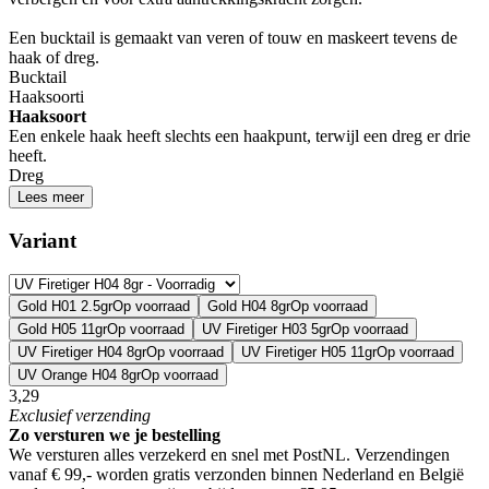
Een bucktail is gemaakt van veren of touw en maskeert tevens de
haak of dreg.
Bucktail
Haaksoort
i
Haaksoort
Een enkele haak heeft slechts een haakpunt, terwijl een dreg er drie
heeft.
Dreg
Lees meer
Variant
Gold H01 2.5gr
Op voorraad
Gold H04 8gr
Op voorraad
Gold H05 11gr
Op voorraad
UV Firetiger H03 5gr
Op voorraad
UV Firetiger H04 8gr
Op voorraad
UV Firetiger H05 11gr
Op voorraad
UV Orange H04 8gr
Op voorraad
3,29
Exclusief
verzending
Zo versturen we je bestelling
We versturen alles verzekerd en snel met PostNL. Verzendingen
vanaf € 99,- worden
gratis verzonden
binnen Nederland en België