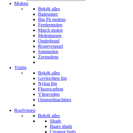
Molens
Bekijk alles
Baitrunner
Big Pit molens
Feedermolen
Match molen
Molentassen
Onderhoud
Reservespoel
Spinmolen
Zeemolens
Vislijn
Bekijk alles
Gevlochten lijn
Nylon lijn
Fluorocarbon
Vliegvislijn
Opspoelmachines
Roofvissen
Bekijk alles
Shads
Baars shads
Creature baits