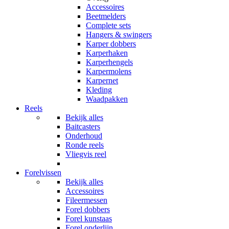
Accessoires
Beetmelders
Complete sets
Hangers & swingers
Karper dobbers
Karperhaken
Karperhengels
Karpermolens
Karpernet
Kleding
Waadpakken
Reels
Bekijk alles
Baitcasters
Onderhoud
Ronde reels
Vliegvis reel
Forelvissen
Bekijk alles
Accessoires
Fileermessen
Forel dobbers
Forel kunstaas
Forel onderlijn