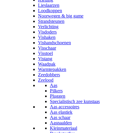
Lieslaarzen
Loodkoppen
Noorwegen & big game
Strandsteunen
Verlichting
Visdoders
Vishaken
Vishandschoenen
Visschaar
Visstoel
Vistang
Waadpak
Warmtepakken
Zeedobbers
Zeelood
Aas
Pilkers
Pluggen
Specialistisch zee kunstaas
Aas accessoires
Aas elastiek
Aas schaar
Aasnaalden
Kleinmateriaal