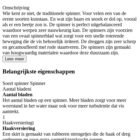
Omschrijving
Wie kent ze niet, de traditionele spinner. Voor velen een van de
eerste soorten kunstaas. En wat zijn baars en snoek er dol op, vooral
als er een beetje zon is. De spinner is perfect uitgebalanceerd
waardoor werpen zeer nauwkeurig kan. De spinners zijn voorzien
van een ovaal spinnerblad wat zorgt voor een snelle roterende
beweging die de vis behoorlijk irriteert. De dreggen zijn zeer scherp
en gecamoufleerd met rode staartveren. De spinners zijn gemaakt
van hoogwaardig materialen waardoor deze duurzaam zijn.
Lees meer
Belangrijkste eigenschappen
Soort spinner
Spinner
Aantal bladen
i
Aantal bladen
Het aantal bladen op een spinner. Meer bladen zorgt voor meer
weerstand in het water maar ook voor meer turbulentie dat vis
aantrekt.
1
Haakversiering
i
Haakversiering
Een skirt is gemaakt van rubberen strengetjes die de haak of dreg
verbergen en voor extra aantrekkingskracht zorgen.