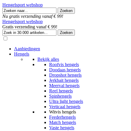
Hengelsport webshop
Nu gratis verzending vanaf € 99!
Hengelsport webshop
Gratis verzending vanaf € 99!
Aanbiedingen
Hengels
Bekijk alles
Roofvis hengels
Doodaas hengels
Dropshot hengels
Jerkbait hengels
Meerval hengels
Reel hengels
Spinhengels
Ultra light hengels
Verticaal hengels
Witvis hengels
Feederhengels
Match hengels
Vaste hengels