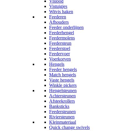
Vislood
Vistuigjes
Witvis haken
Feederen
Afhouders
Feeder onderlijnen
Feederhengel
Feedermolens
Feedersteun
Feederstoel
Feedervoer
Voerkorven
Hengels
Feeder hengels
Match hengels
Vaste hengels
Winkle pickers
Hengelsteunen
Achtersteunen
Afsteekrollers
Banksticks
Feedersteunen
Riviersteunen
Kleinmateriaal
Quick change swivels