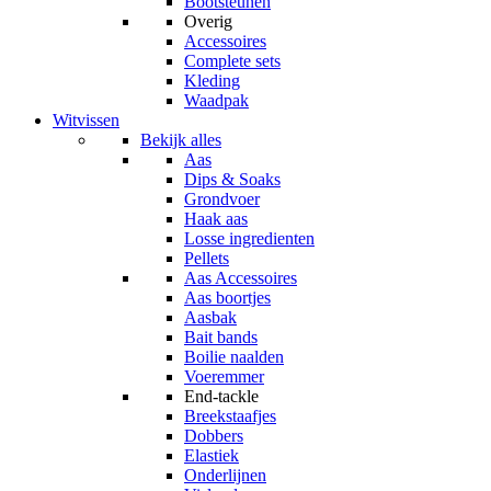
Bootsteunen
Overig
Accessoires
Complete sets
Kleding
Waadpak
Witvissen
Bekijk alles
Aas
Dips & Soaks
Grondvoer
Haak aas
Losse ingredienten
Pellets
Aas Accessoires
Aas boortjes
Aasbak
Bait bands
Boilie naalden
Voeremmer
End-tackle
Breekstaafjes
Dobbers
Elastiek
Onderlijnen