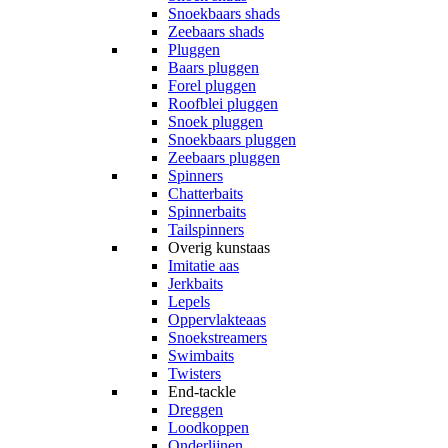
Snoekbaars shads
Zeebaars shads
Pluggen
Baars pluggen
Forel pluggen
Roofblei pluggen
Snoek pluggen
Snoekbaars pluggen
Zeebaars pluggen
Spinners
Chatterbaits
Spinnerbaits
Tailspinners
Overig kunstaas
Imitatie aas
Jerkbaits
Lepels
Oppervlakteaas
Snoekstreamers
Swimbaits
Twisters
End-tackle
Dreggen
Loodkoppen
Onderlijnen