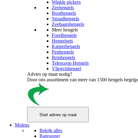
Winkle pickers
Zeehengels
Boothengels
Strandhengels
Zeebaarshengels
Meer hengels
Forelhengels
Hengelsets
Karperhengels
Penhengels
Reishengels
Telescoop Hengels
Vliegvishengel
Advies op maat nodig?
Door ons assortiment van meer van 1500 hengels begrijpen
Molens
Bekijk alles
Baitrunner