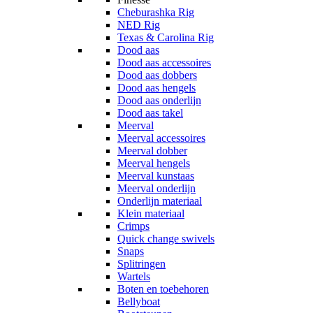
Cheburashka Rig
NED Rig
Texas & Carolina Rig
Dood aas
Dood aas accessoires
Dood aas dobbers
Dood aas hengels
Dood aas onderlijn
Dood aas takel
Meerval
Meerval accessoires
Meerval dobber
Meerval hengels
Meerval kunstaas
Meerval onderlijn
Onderlijn materiaal
Klein materiaal
Crimps
Quick change swivels
Snaps
Splitringen
Wartels
Boten en toebehoren
Bellyboat