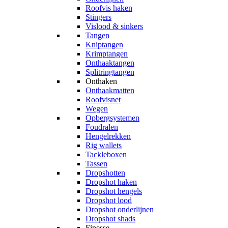
Roofvis haken
Stingers
Vislood & sinkers
Tangen
Kniptangen
Krimptangen
Onthaaktangen
Splitringtangen
Onthaken
Onthaakmatten
Roofvisnet
Wegen
Opbergsystemen
Foudralen
Hengelrekken
Rig wallets
Tackleboxen
Tassen
Dropshotten
Dropshot haken
Dropshot hengels
Dropshot lood
Dropshot onderlijnen
Dropshot shads
Finesse