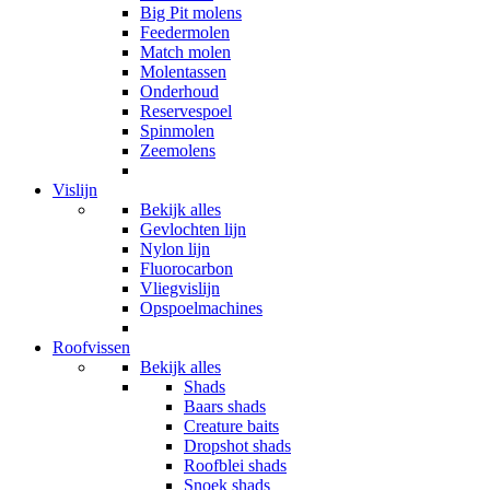
Big Pit molens
Feedermolen
Match molen
Molentassen
Onderhoud
Reservespoel
Spinmolen
Zeemolens
Vislijn
Bekijk alles
Gevlochten lijn
Nylon lijn
Fluorocarbon
Vliegvislijn
Opspoelmachines
Roofvissen
Bekijk alles
Shads
Baars shads
Creature baits
Dropshot shads
Roofblei shads
Snoek shads