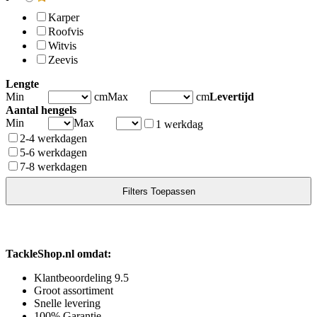
Karper
Roofvis
Witvis
Zeevis
Lengte
Min
cm
Max
cm
Levertijd
Aantal hengels
Min
Max
1 werkdag
2-4 werkdagen
5-6 werkdagen
7-8 werkdagen
TackleShop.nl omdat:
Klantbeoordeling 9.5
Groot assortiment
Snelle levering
100% Garantie