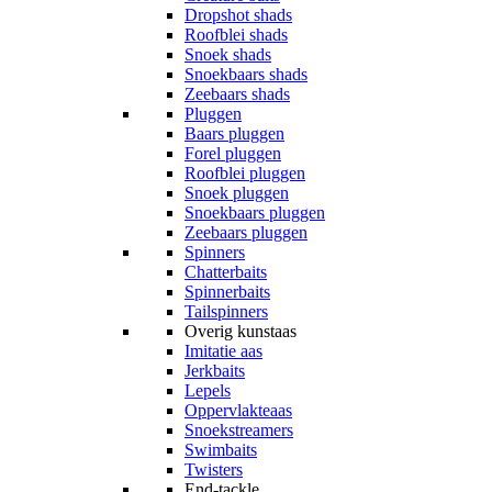
Dropshot shads
Roofblei shads
Snoek shads
Snoekbaars shads
Zeebaars shads
Pluggen
Baars pluggen
Forel pluggen
Roofblei pluggen
Snoek pluggen
Snoekbaars pluggen
Zeebaars pluggen
Spinners
Chatterbaits
Spinnerbaits
Tailspinners
Overig kunstaas
Imitatie aas
Jerkbaits
Lepels
Oppervlakteaas
Snoekstreamers
Swimbaits
Twisters
End-tackle