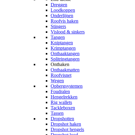
Dreggen
Loodkoppen
Onderlijnen
Roofvis haken
Stingers
Vislood & sinkers
Tangen
Kniptangen
Krimptangen
Onthaaktangen
Splitringtangen
Onthaken
Onthaakmatten
Roofvisnet
Wegen
Opbergsystemen
Foudralen
Hengelrekken
Rig wallets
Tackleboxen
Tassen
Dropshotten
Dropshot haken
Dropshot hengels
Dropshot lood