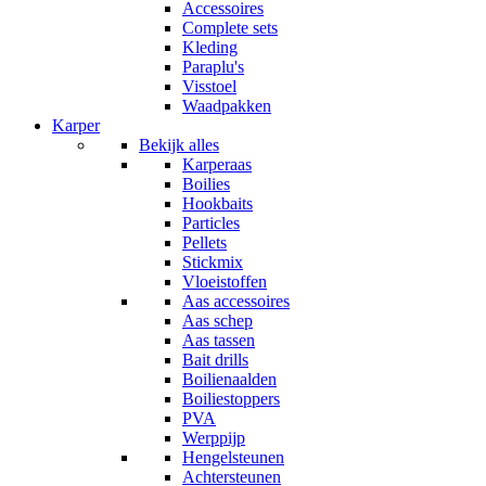
Accessoires
Complete sets
Kleding
Paraplu's
Visstoel
Waadpakken
Karper
Bekijk alles
Karperaas
Boilies
Hookbaits
Particles
Pellets
Stickmix
Vloeistoffen
Aas accessoires
Aas schep
Aas tassen
Bait drills
Boilienaalden
Boiliestoppers
PVA
Werppijp
Hengelsteunen
Achtersteunen