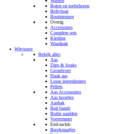
Wartels
Boten en toebehoren
Bellyboat
Bootsteunen
Overig
Accessoires
Complete sets
Kleding
Waadpak
Witvissen
Bekijk alles
Aas
Dips & Soaks
Grondvoer
Haak aas
Losse ingredienten
Pellets
Aas Accessoires
Aas boortjes
Aasbak
Bait bands
Boilie naalden
Voeremmer
End-tackle
Breekstaafjes