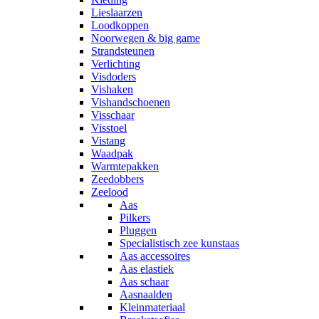
Lieslaarzen
Loodkoppen
Noorwegen & big game
Strandsteunen
Verlichting
Visdoders
Vishaken
Vishandschoenen
Visschaar
Visstoel
Vistang
Waadpak
Warmtepakken
Zeedobbers
Zeelood
Aas
Pilkers
Pluggen
Specialistisch zee kunstaas
Aas accessoires
Aas elastiek
Aas schaar
Aasnaalden
Kleinmateriaal