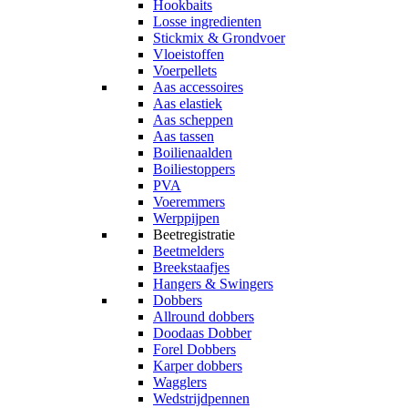
Hookbaits
Losse ingredienten
Stickmix & Grondvoer
Vloeistoffen
Voerpellets
Aas accessoires
Aas elastiek
Aas scheppen
Aas tassen
Boilienaalden
Boiliestoppers
PVA
Voeremmers
Werppijpen
Beetregistratie
Beetmelders
Breekstaafjes
Hangers & Swingers
Dobbers
Allround dobbers
Doodaas Dobber
Forel Dobbers
Karper dobbers
Wagglers
Wedstrijdpennen