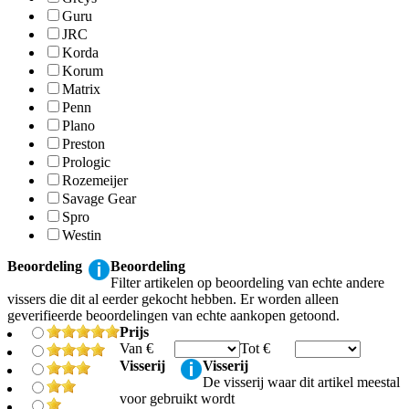
Guru
JRC
Korda
Korum
Matrix
Penn
Plano
Preston
Prologic
Rozemeijer
Savage Gear
Spro
Westin
Beoordeling
Beoordeling
Filter artikelen op beoordeling van echte andere
vissers die dit al eerder gekocht hebben. Er worden alleen
geverifieerde beoordelingen van echte aankopen getoond.
Prijs
Van €
Tot €
Visserij
Visserij
De visserij waar dit artikel meestal
voor gebruikt wordt