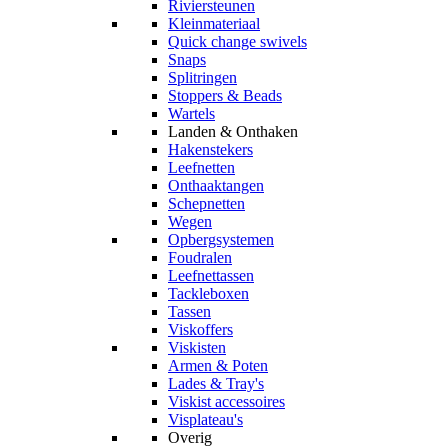
Riviersteunen
Kleinmateriaal
Quick change swivels
Snaps
Splitringen
Stoppers & Beads
Wartels
Landen & Onthaken
Hakenstekers
Leefnetten
Onthaaktangen
Schepnetten
Wegen
Opbergsystemen
Foudralen
Leefnettassen
Tackleboxen
Tassen
Viskoffers
Viskisten
Armen & Poten
Lades & Tray's
Viskist accessoires
Visplateau's
Overig