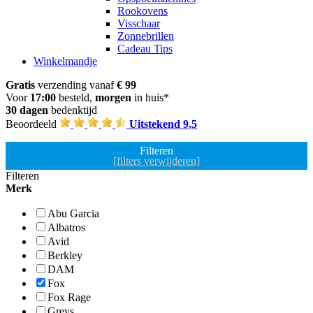
Rookovens
Visschaar
Zonnebrillen
Cadeau Tips
Winkelmandje
Gratis
verzending vanaf
€ 99
Voor
17:00
besteld,
morgen
in huis*
30 dagen
bedenktijd
Beoordeeld
Uitstekend 9,5
Filteren
[filters verwijderen]
Filteren
Merk
Abu Garcia
Albatros
Avid
Berkley
DAM
Fox
Fox Rage
Greys