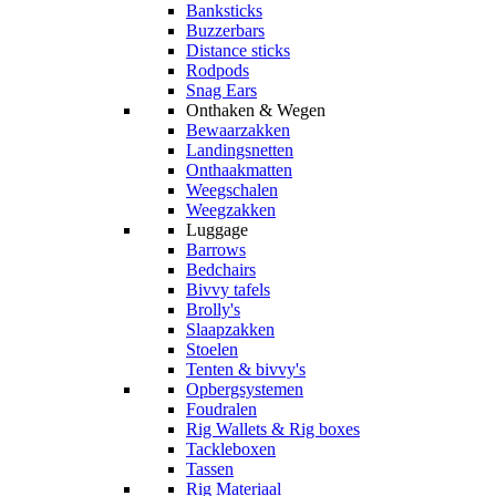
Banksticks
Buzzerbars
Distance sticks
Rodpods
Snag Ears
Onthaken & Wegen
Bewaarzakken
Landingsnetten
Onthaakmatten
Weegschalen
Weegzakken
Luggage
Barrows
Bedchairs
Bivvy tafels
Brolly's
Slaapzakken
Stoelen
Tenten & bivvy's
Opbergsystemen
Foudralen
Rig Wallets & Rig boxes
Tackleboxen
Tassen
Rig Materiaal