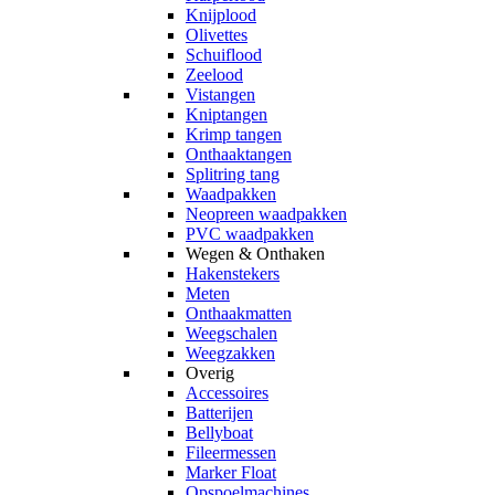
Knijplood
Olivettes
Schuiflood
Zeelood
Vistangen
Kniptangen
Krimp tangen
Onthaaktangen
Splitring tang
Waadpakken
Neopreen waadpakken
PVC waadpakken
Wegen & Onthaken
Hakenstekers
Meten
Onthaakmatten
Weegschalen
Weegzakken
Overig
Accessoires
Batterijen
Bellyboat
Fileermessen
Marker Float
Opspoelmachines