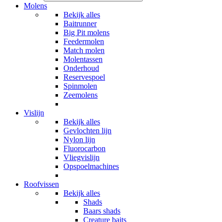
Molens
Bekijk alles
Baitrunner
Big Pit molens
Feedermolen
Match molen
Molentassen
Onderhoud
Reservespoel
Spinmolen
Zeemolens
Vislijn
Bekijk alles
Gevlochten lijn
Nylon lijn
Fluorocarbon
Vliegvislijn
Opspoelmachines
Roofvissen
Bekijk alles
Shads
Baars shads
Creature baits