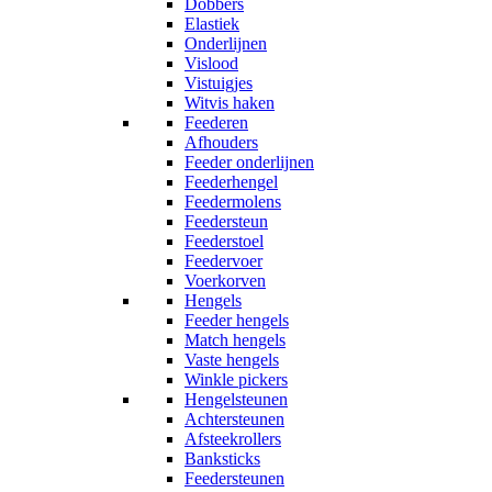
Dobbers
Elastiek
Onderlijnen
Vislood
Vistuigjes
Witvis haken
Feederen
Afhouders
Feeder onderlijnen
Feederhengel
Feedermolens
Feedersteun
Feederstoel
Feedervoer
Voerkorven
Hengels
Feeder hengels
Match hengels
Vaste hengels
Winkle pickers
Hengelsteunen
Achtersteunen
Afsteekrollers
Banksticks
Feedersteunen