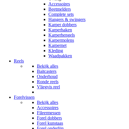
Accessoires
Beetmelders
Complete sets
Hangers & swingers
Karper dobbers
Karperhaken
Karperhengels
Karpermolens
Karpernet
Kleding
Waadpakken
Reels
Bekijk alles
Baitcasters
Onderhoud
Ronde reels
Vliegvis reel
Forelvissen
Bekijk alles
Accessoires
Fileermessen
Forel dobbers
Forel kunstaas
Forel onderlijn