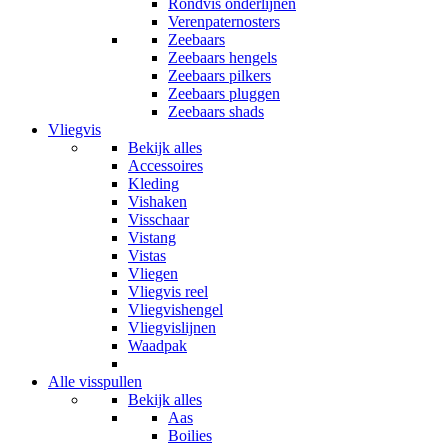
Rondvis onderlijnen
Verenpaternosters
Zeebaars
Zeebaars hengels
Zeebaars pilkers
Zeebaars pluggen
Zeebaars shads
Vliegvis
Bekijk alles
Accessoires
Kleding
Vishaken
Visschaar
Vistang
Vistas
Vliegen
Vliegvis reel
Vliegvishengel
Vliegvislijnen
Waadpak
Alle visspullen
Bekijk alles
Aas
Boilies