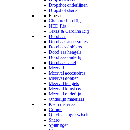
Dropshot onderlijnen
Dropshot shads
Finesse
Cheburashka Rig
NED Rig
Texas & Carolina Rig
Dood aas
Dood aas accessoires
Dood aas dobbers
Dood aas hengels
Dood aas onderlijn
Dood aas takel
Meerval
Meerval accessoires
Meerval dobber
Meerval hengels
Meerval kunstaas
Meerval onderlijn
Onderlijn materiaal
Klein materiaal
Crimps
Quick change swivels
Snaps
Splitringen