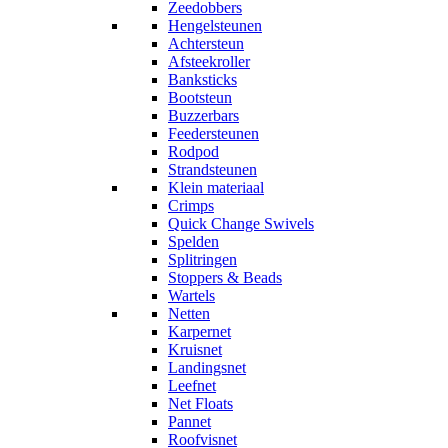
Zeedobbers
Hengelsteunen
Achtersteun
Afsteekroller
Banksticks
Bootsteun
Buzzerbars
Feedersteunen
Rodpod
Strandsteunen
Klein materiaal
Crimps
Quick Change Swivels
Spelden
Splitringen
Stoppers & Beads
Wartels
Netten
Karpernet
Kruisnet
Landingsnet
Leefnet
Net Floats
Pannet
Roofvisnet