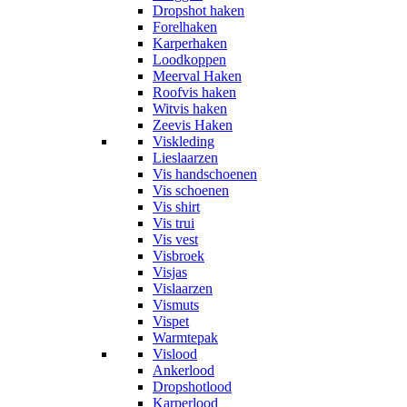
Dropshot haken
Forelhaken
Karperhaken
Loodkoppen
Meerval Haken
Roofvis haken
Witvis haken
Zeevis Haken
Viskleding
Lieslaarzen
Vis handschoenen
Vis schoenen
Vis shirt
Vis trui
Vis vest
Visbroek
Visjas
Vislaarzen
Vismuts
Vispet
Warmtepak
Vislood
Ankerlood
Dropshotlood
Karperlood