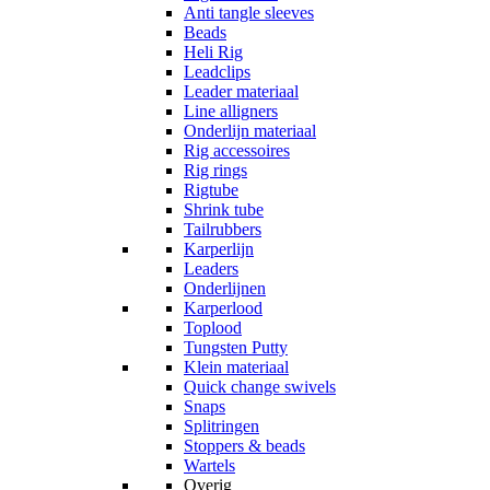
Anti tangle sleeves
Beads
Heli Rig
Leadclips
Leader materiaal
Line alligners
Onderlijn materiaal
Rig accessoires
Rig rings
Rigtube
Shrink tube
Tailrubbers
Karperlijn
Leaders
Onderlijnen
Karperlood
Toplood
Tungsten Putty
Klein materiaal
Quick change swivels
Snaps
Splitringen
Stoppers & beads
Wartels
Overig