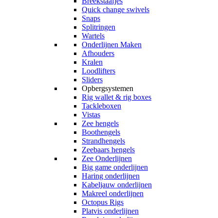
Breekstaafjes
Quick change swivels
Snaps
Splitringen
Wartels
Onderlijnen Maken
Afhouders
Kralen
Loodlifters
Sliders
Opbergsystemen
Rig wallet & rig boxes
Tackleboxen
Vistas
Zee hengels
Boothengels
Strandhengels
Zeebaars hengels
Zee Onderlijnen
Big game onderlijnen
Haring onderlijnen
Kabeljauw onderlijnen
Makreel onderlijnen
Octopus Rigs
Platvis onderlijnen