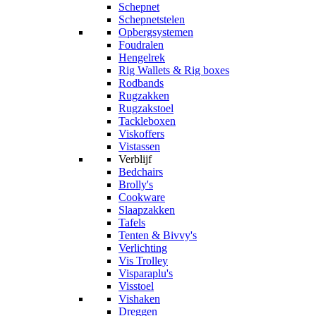
Schepnet
Schepnetstelen
Opbergsystemen
Foudralen
Hengelrek
Rig Wallets & Rig boxes
Rodbands
Rugzakken
Rugzakstoel
Tackleboxen
Viskoffers
Vistassen
Verblijf
Bedchairs
Brolly's
Cookware
Slaapzakken
Tafels
Tenten & Bivvy's
Verlichting
Vis Trolley
Visparaplu's
Visstoel
Vishaken
Dreggen