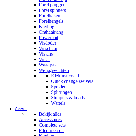
Forel pluggen
Forel spinners
Forelhaken
Forelhengels
Kleding
Onthaaktang
Powerbait
Visdoder
Visschaar
Vistang
Vistas
Waadpak
Werpgewichten
Kleinmateriaal
Quick change swivels
Spelden
Splitringen
Stoppers & beads
Wartels
Zeevis
Bekijk alles
Accessoires
Complete sets
Fileermessen
Kleding