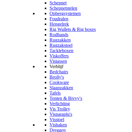
Schepnet
Schepnetstelen
Opbergsystemen
Foudralen
Hengelrek
Rig Wallets & Rig boxes
Rodbands
Rugzakken
Rugzakstoel
Tackleboxen
Viskoffers
Vistassen
Verblijf
Bedchairs
Brolly's
Cookware
Slaapzakken
Tafels
Tenten & Bivvy's
Verlichting
Vis Trolley
Visparaplu's
Visstoel
Vishaken
Dreggen