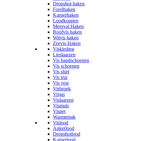
Dropshot haken
Forelhaken
Karperhaken
Loodkoppen
Meerval Haken
Roofvis haken
Witvis haken
Zeevis Haken
Viskleding
Lieslaarzen
Vis handschoenen
Vis schoenen
Vis shirt
Vis trui
Vis vest
Visbroek
Visjas
Vislaarzen
Vismuts
Vispet
Warmtepak
Vislood
Ankerlood
Dropshotlood
Karperlood