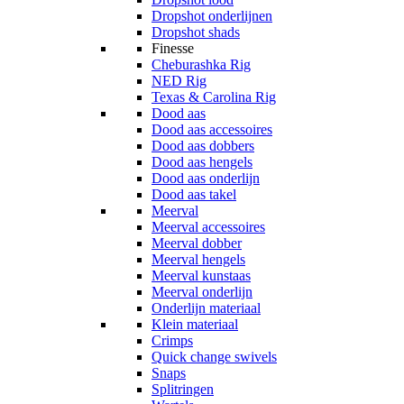
Dropshot onderlijnen
Dropshot shads
Finesse
Cheburashka Rig
NED Rig
Texas & Carolina Rig
Dood aas
Dood aas accessoires
Dood aas dobbers
Dood aas hengels
Dood aas onderlijn
Dood aas takel
Meerval
Meerval accessoires
Meerval dobber
Meerval hengels
Meerval kunstaas
Meerval onderlijn
Onderlijn materiaal
Klein materiaal
Crimps
Quick change swivels
Snaps
Splitringen