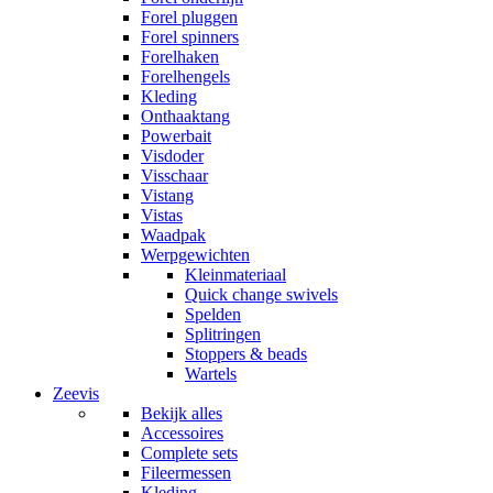
Forel pluggen
Forel spinners
Forelhaken
Forelhengels
Kleding
Onthaaktang
Powerbait
Visdoder
Visschaar
Vistang
Vistas
Waadpak
Werpgewichten
Kleinmateriaal
Quick change swivels
Spelden
Splitringen
Stoppers & beads
Wartels
Zeevis
Bekijk alles
Accessoires
Complete sets
Fileermessen
Kleding