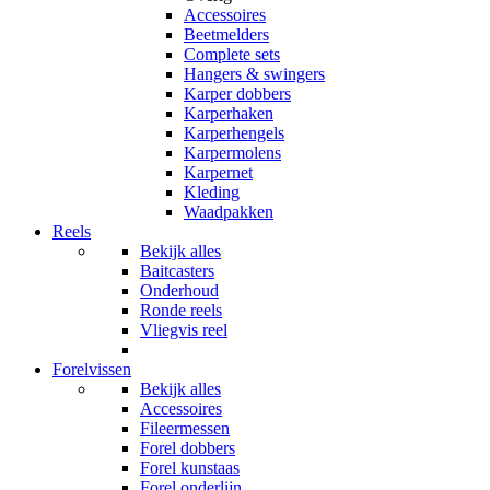
Accessoires
Beetmelders
Complete sets
Hangers & swingers
Karper dobbers
Karperhaken
Karperhengels
Karpermolens
Karpernet
Kleding
Waadpakken
Reels
Bekijk alles
Baitcasters
Onderhoud
Ronde reels
Vliegvis reel
Forelvissen
Bekijk alles
Accessoires
Fileermessen
Forel dobbers
Forel kunstaas
Forel onderlijn