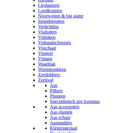
Lieslaarzen
Loodkoppen
Noorwegen & big game
Strandsteunen
Verlichting
Visdoders
Vishaken
Vishandschoenen
Visschaar
Visstoel
Vistang
Waadpak
Warmtepakken
Zeedobbers
Zeelood
Aas
Pilkers
Pluggen
Specialistisch zee kunstaas
Aas accessoires
Aas elastiek
Aas schaar
Aasnaalden
Kleinmateriaal