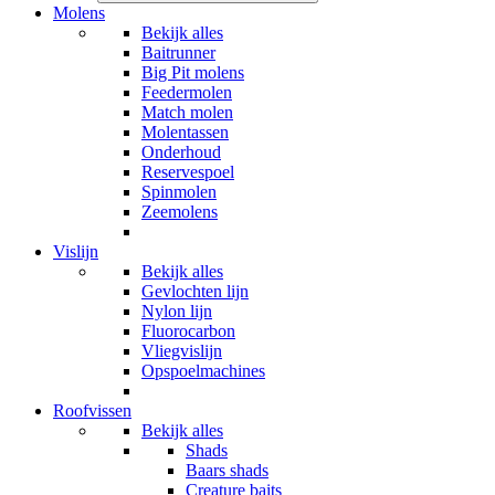
Molens
Bekijk alles
Baitrunner
Big Pit molens
Feedermolen
Match molen
Molentassen
Onderhoud
Reservespoel
Spinmolen
Zeemolens
Vislijn
Bekijk alles
Gevlochten lijn
Nylon lijn
Fluorocarbon
Vliegvislijn
Opspoelmachines
Roofvissen
Bekijk alles
Shads
Baars shads
Creature baits