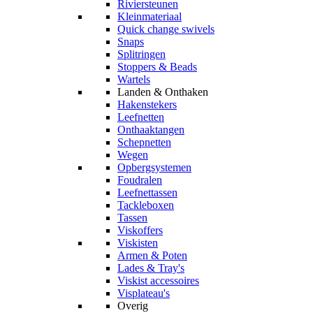
Riviersteunen
Kleinmateriaal
Quick change swivels
Snaps
Splitringen
Stoppers & Beads
Wartels
Landen & Onthaken
Hakenstekers
Leefnetten
Onthaaktangen
Schepnetten
Wegen
Opbergsystemen
Foudralen
Leefnettassen
Tackleboxen
Tassen
Viskoffers
Viskisten
Armen & Poten
Lades & Tray's
Viskist accessoires
Visplateau's
Overig