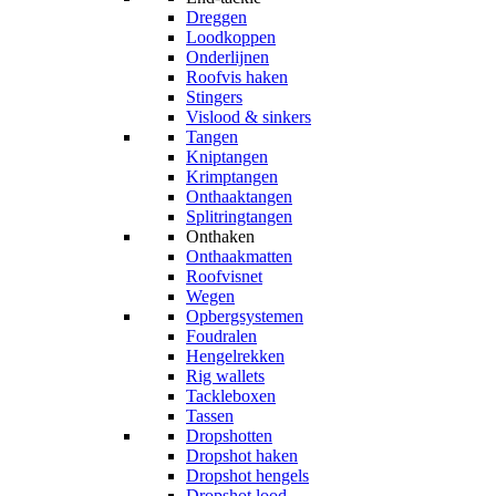
Dreggen
Loodkoppen
Onderlijnen
Roofvis haken
Stingers
Vislood & sinkers
Tangen
Kniptangen
Krimptangen
Onthaaktangen
Splitringtangen
Onthaken
Onthaakmatten
Roofvisnet
Wegen
Opbergsystemen
Foudralen
Hengelrekken
Rig wallets
Tackleboxen
Tassen
Dropshotten
Dropshot haken
Dropshot hengels
Dropshot lood