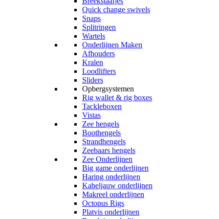
Breekstaafjes
Quick change swivels
Snaps
Splitringen
Wartels
Onderlijnen Maken
Afhouders
Kralen
Loodlifters
Sliders
Opbergsystemen
Rig wallet & rig boxes
Tackleboxen
Vistas
Zee hengels
Boothengels
Strandhengels
Zeebaars hengels
Zee Onderlijnen
Big game onderlijnen
Haring onderlijnen
Kabeljauw onderlijnen
Makreel onderlijnen
Octopus Rigs
Platvis onderlijnen