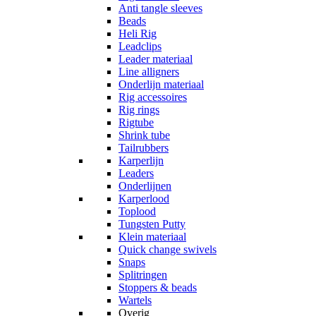
Anti tangle sleeves
Beads
Heli Rig
Leadclips
Leader materiaal
Line alligners
Onderlijn materiaal
Rig accessoires
Rig rings
Rigtube
Shrink tube
Tailrubbers
Karperlijn
Leaders
Onderlijnen
Karperlood
Toplood
Tungsten Putty
Klein materiaal
Quick change swivels
Snaps
Splitringen
Stoppers & beads
Wartels
Overig