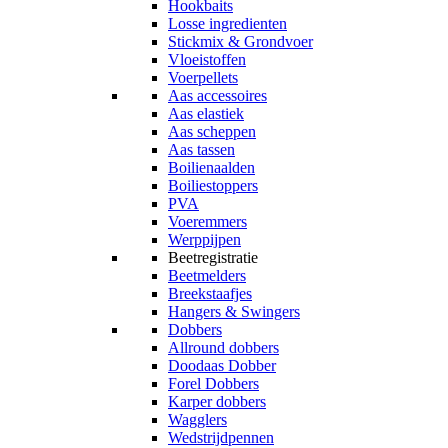
Hookbaits
Losse ingredienten
Stickmix & Grondvoer
Vloeistoffen
Voerpellets
Aas accessoires
Aas elastiek
Aas scheppen
Aas tassen
Boilienaalden
Boiliestoppers
PVA
Voeremmers
Werppijpen
Beetregistratie
Beetmelders
Breekstaafjes
Hangers & Swingers
Dobbers
Allround dobbers
Doodaas Dobber
Forel Dobbers
Karper dobbers
Wagglers
Wedstrijdpennen