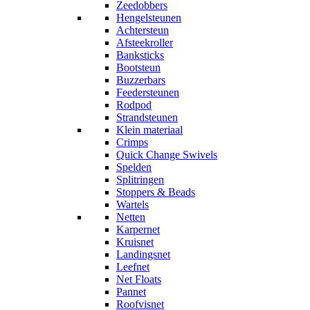
Zeedobbers
Hengelsteunen
Achtersteun
Afsteekroller
Banksticks
Bootsteun
Buzzerbars
Feedersteunen
Rodpod
Strandsteunen
Klein materiaal
Crimps
Quick Change Swivels
Spelden
Splitringen
Stoppers & Beads
Wartels
Netten
Karpernet
Kruisnet
Landingsnet
Leefnet
Net Floats
Pannet
Roofvisnet