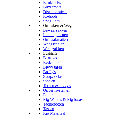
Banksticks
Buzzerbars
Distance sticks
Rodpods
Snag Ears
Onthaken & Wegen
Bewaarzakken
Landingsnetten
Onthaakmatten
Weegschalen
Weegzakken
Luggage
Barrows
Bedchairs
Bivvy tafels
Brolly's
Slaapzakken
Stoelen
Tenten & bivvy's
Opbergsystemen
Foudralen
Rig Wallets & Rig boxes
Tackleboxen
Tassen
Rig Materiaal