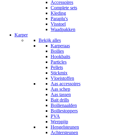
Accessoires
Complete sets
Kleding
Paraplu's
Visstoel
Waadpakken
Karper
Bekijk alles
Karperaas
Boilies
Hookbaits
Particles
Pellets
Stickmix
Vloeistoffen
Aas accessoires
Aas schep
Aas tassen
Bait drills
Boilienaalden
Boiliestoppers
PVA
Werppijp
Hengelsteunen
Achtersteunen