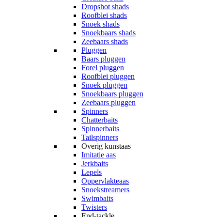
Dropshot shads
Roofblei shads
Snoek shads
Snoekbaars shads
Zeebaars shads
Pluggen
Baars pluggen
Forel pluggen
Roofblei pluggen
Snoek pluggen
Snoekbaars pluggen
Zeebaars pluggen
Spinners
Chatterbaits
Spinnerbaits
Tailspinners
Overig kunstaas
Imitatie aas
Jerkbaits
Lepels
Oppervlakteaas
Snoekstreamers
Swimbaits
Twisters
End-tackle