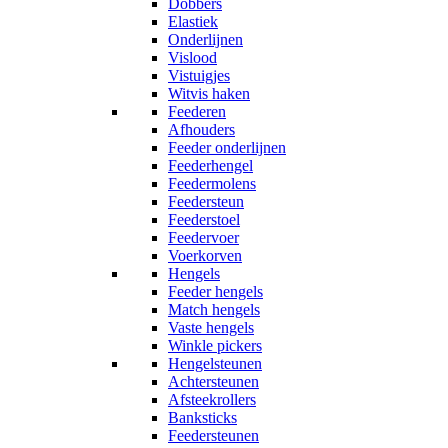
Dobbers
Elastiek
Onderlijnen
Vislood
Vistuigjes
Witvis haken
Feederen
Afhouders
Feeder onderlijnen
Feederhengel
Feedermolens
Feedersteun
Feederstoel
Feedervoer
Voerkorven
Hengels
Feeder hengels
Match hengels
Vaste hengels
Winkle pickers
Hengelsteunen
Achtersteunen
Afsteekrollers
Banksticks
Feedersteunen