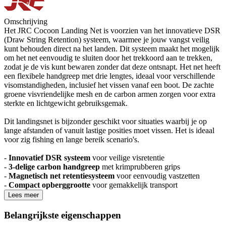
Omschrijving
Het JRC Cocoon Landing Net is voorzien van het innovatieve DSR
(Draw String Retention) systeem, waarmee je jouw vangst veilig
kunt behouden direct na het landen. Dit systeem maakt het mogelijk
om het net eenvoudig te sluiten door het trekkoord aan te trekken,
zodat je de vis kunt bewaren zonder dat deze ontsnapt. Het net heeft
een flexibele handgreep met drie lengtes, ideaal voor verschillende
visomstandigheden, inclusief het vissen vanaf een boot. De zachte
groene visvriendelijke mesh en de carbon armen zorgen voor extra
sterkte en lichtgewicht gebruiksgemak.
Dit landingsnet is bijzonder geschikt voor situaties waarbij je op
lange afstanden of vanuit lastige posities moet vissen. Het is ideaal
voor zig fishing en lange bereik scenario's.
-
Innovatief DSR systeem
voor veilige visretentie
-
3-delige carbon handgreep
met krimprubberen grips
-
Magnetisch net retentiesysteem
voor eenvoudig vastzetten
-
Compact opberggrootte
voor gemakkelijk transport
Lees meer
Belangrijkste eigenschappen