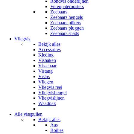
Rondvis onderlijnen
Verenpaternosters
Zeebaars
Zeebaars hengels
Zeebaars pilkers
Zeebaars pluggen
Zeebaars shads
Vliegvis
Bekijk alles
Accessoires
Kleding
Vishaken
Visschaar
Vistang
Vistas
Vliegen
Vliegvis reel
Vliegvishengel
Vliegvislijnen
Waadpak
Alle visspullen
Bekijk alles
Aas
Boilies