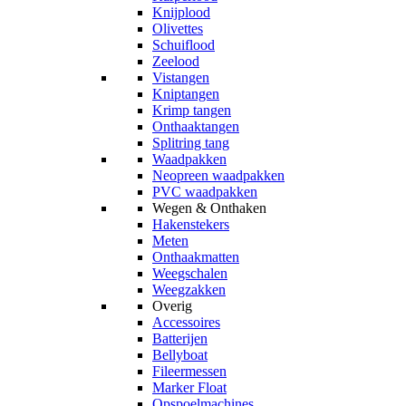
Knijplood
Olivettes
Schuiflood
Zeelood
Vistangen
Kniptangen
Krimp tangen
Onthaaktangen
Splitring tang
Waadpakken
Neopreen waadpakken
PVC waadpakken
Wegen & Onthaken
Hakenstekers
Meten
Onthaakmatten
Weegschalen
Weegzakken
Overig
Accessoires
Batterijen
Bellyboat
Fileermessen
Marker Float
Opspoelmachines