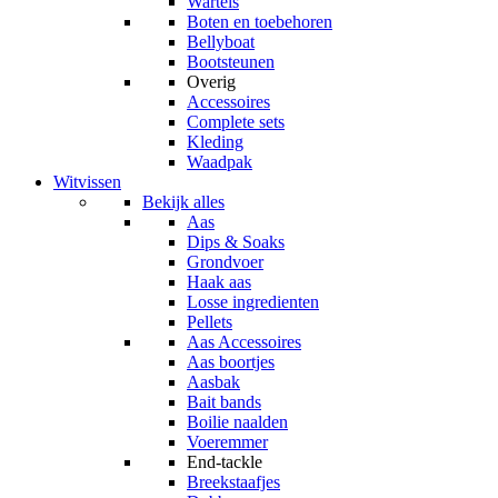
Wartels
Boten en toebehoren
Bellyboat
Bootsteunen
Overig
Accessoires
Complete sets
Kleding
Waadpak
Witvissen
Bekijk alles
Aas
Dips & Soaks
Grondvoer
Haak aas
Losse ingredienten
Pellets
Aas Accessoires
Aas boortjes
Aasbak
Bait bands
Boilie naalden
Voeremmer
End-tackle
Breekstaafjes