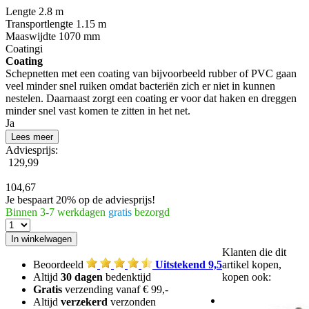
Lengte
2.8 m
Transportlengte
1.15 m
Maaswijdte
1070 mm
Coating
i
Coating
Schepnetten met een coating van bijvoorbeeld rubber of PVC gaan
veel minder snel ruiken omdat bacteriën zich er niet in kunnen
nestelen. Daarnaast zorgt een coating er voor dat haken en dreggen
minder snel vast komen te zitten in het net.
Ja
Lees meer
Adviesprijs:
129,99
104,67
Je bespaart 20% op de adviesprijs!
Binnen 3-7 werkdagen
gratis
bezorgd
Klanten die dit
Beoordeeld
Uitstekend 9,5
artikel kopen,
Altijd
30 dagen
bedenktijd
kopen ook:
Gratis
verzending vanaf € 99,-
Altijd
verzekerd
verzonden