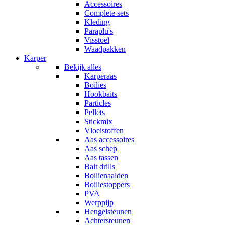
Accessoires
Complete sets
Kleding
Paraplu's
Visstoel
Waadpakken
Karper
Bekijk alles
Karperaas
Boilies
Hookbaits
Particles
Pellets
Stickmix
Vloeistoffen
Aas accessoires
Aas schep
Aas tassen
Bait drills
Boilienaalden
Boiliestoppers
PVA
Werppijp
Hengelsteunen
Achtersteunen