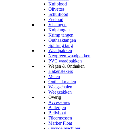
Knijplood
Olivettes
Schuiflood
Zeelood
Vistangen
Kniptangen
Krimp tangen
Onthaaktangen
Splitring tang
Waadpakken
Neopreen waadpakken
PVC waadpakken
Wegen & Onthaken
Hakenstekers
Meten
Onthaakmatten
Weegschalen
Weegzakken
Overig
Accessoires
Batterijen
Bellyboat
Fileermessen
Marker Float
Opspoelmachines