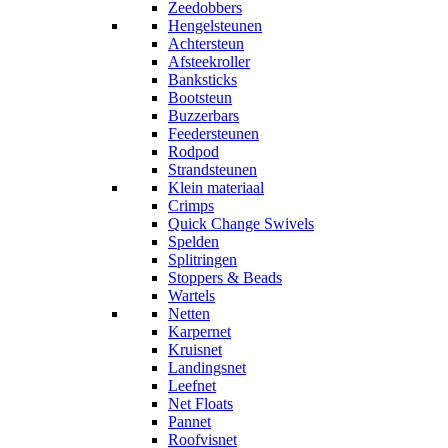
Zeedobbers
Hengelsteunen
Achtersteun
Afsteekroller
Banksticks
Bootsteun
Buzzerbars
Feedersteunen
Rodpod
Strandsteunen
Klein materiaal
Crimps
Quick Change Swivels
Spelden
Splitringen
Stoppers & Beads
Wartels
Netten
Karpernet
Kruisnet
Landingsnet
Leefnet
Net Floats
Pannet
Roofvisnet