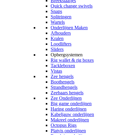
Breekstaafjes
Quick change swivels
Snaps
Splitringen
Wartels
Onderlijnen Maken
Afhouders
Kralen
Loodlifters
Sliders
Opbergsystemen
Rig wallet & rig boxes
Tackleboxen
Vistas
Zee hengels
Boothengels
Strandhengels
Zeebaars hengels
Zee Onderlijnen
Big game onderlijnen
Haring onderlijnen
Kabeljauw onderlijnen
Makreel onderlijnen
Octopus Rigs
Platvis onderlijnen