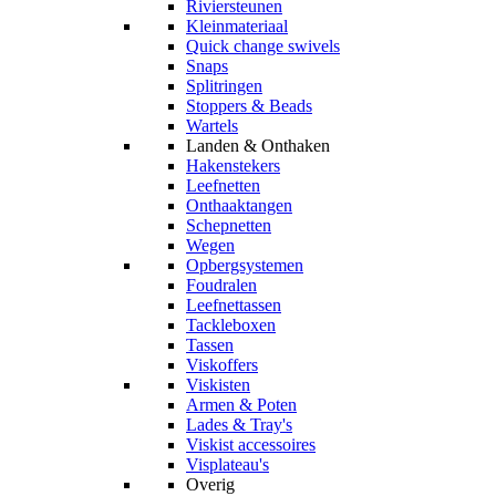
Riviersteunen
Kleinmateriaal
Quick change swivels
Snaps
Splitringen
Stoppers & Beads
Wartels
Landen & Onthaken
Hakenstekers
Leefnetten
Onthaaktangen
Schepnetten
Wegen
Opbergsystemen
Foudralen
Leefnettassen
Tackleboxen
Tassen
Viskoffers
Viskisten
Armen & Poten
Lades & Tray's
Viskist accessoires
Visplateau's
Overig