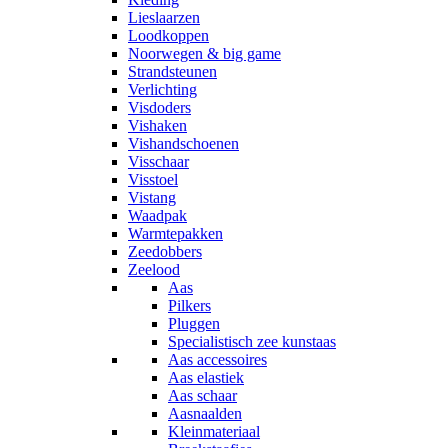
Lieslaarzen
Loodkoppen
Noorwegen & big game
Strandsteunen
Verlichting
Visdoders
Vishaken
Vishandschoenen
Visschaar
Visstoel
Vistang
Waadpak
Warmtepakken
Zeedobbers
Zeelood
Aas
Pilkers
Pluggen
Specialistisch zee kunstaas
Aas accessoires
Aas elastiek
Aas schaar
Aasnaalden
Kleinmateriaal