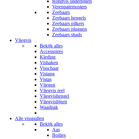
Rondvis onderlijnen
Verenpaternosters
Zeebaars
Zeebaars hengels
Zeebaars pilkers
Zeebaars pluggen
Zeebaars shads
Vliegvis
Bekijk alles
Accessoires
Kleding
Vishaken
Visschaar
Vistang
Vistas
Vliegen
Vliegvis reel
Vliegvishengel
Vliegvislijnen
Waadpak
Alle visspullen
Bekijk alles
Aas
Boilies