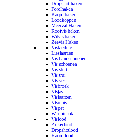
Dropshot haken
Forelhaken
Karperhaken
Loodkoppen
Meerval Haken
Roofvis haken
Witvis haken
Zeevis Haken
Viskleding
Lieslaarzen
Vis handschoenen
Vis schoenen
Vis shirt
Vis trui
Vis vest
Visbroek
Visjas
Vislaarzen
Vismuts
Vispet
Warmtepak
Vislood
Ankerlood
Dropshotlood
Karperlood