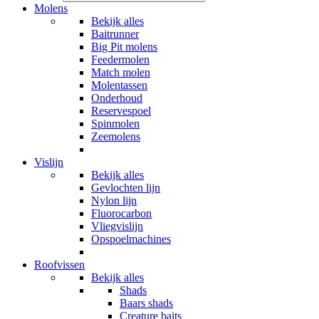
Molens
Bekijk alles
Baitrunner
Big Pit molens
Feedermolen
Match molen
Molentassen
Onderhoud
Reservespoel
Spinmolen
Zeemolens
Vislijn
Bekijk alles
Gevlochten lijn
Nylon lijn
Fluorocarbon
Vliegvislijn
Opspoelmachines
Roofvissen
Bekijk alles
Shads
Baars shads
Creature baits