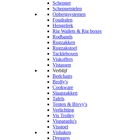
Schepnet
Schepnetstelen
Opbergsystemen
Foudralen
Hengelrek
Rig Wallets & Rig boxes
Rodbands
Rugzakken
Rugzakstoel
Tackleboxen
Viskoffers
Vistassen
Verblijf
Bedchairs
Brolly's
Cookware
Slaapzakken
Tafels
Tenten & Bivvy's
Verlichting
Vis Trolley
Visparaplu's
Visstoel
Vishaken
Dreggen