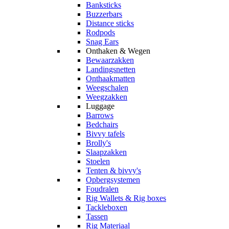
Banksticks
Buzzerbars
Distance sticks
Rodpods
Snag Ears
Onthaken & Wegen
Bewaarzakken
Landingsnetten
Onthaakmatten
Weegschalen
Weegzakken
Luggage
Barrows
Bedchairs
Bivvy tafels
Brolly's
Slaapzakken
Stoelen
Tenten & bivvy's
Opbergsystemen
Foudralen
Rig Wallets & Rig boxes
Tackleboxen
Tassen
Rig Materiaal