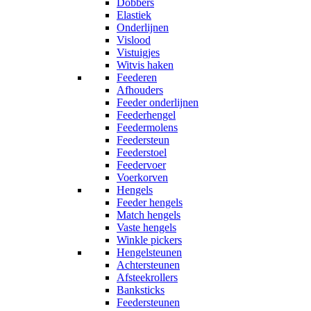
Dobbers
Elastiek
Onderlijnen
Vislood
Vistuigjes
Witvis haken
Feederen
Afhouders
Feeder onderlijnen
Feederhengel
Feedermolens
Feedersteun
Feederstoel
Feedervoer
Voerkorven
Hengels
Feeder hengels
Match hengels
Vaste hengels
Winkle pickers
Hengelsteunen
Achtersteunen
Afsteekrollers
Banksticks
Feedersteunen