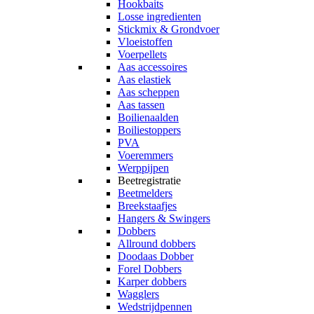
Hookbaits
Losse ingredienten
Stickmix & Grondvoer
Vloeistoffen
Voerpellets
Aas accessoires
Aas elastiek
Aas scheppen
Aas tassen
Boilienaalden
Boiliestoppers
PVA
Voeremmers
Werppijpen
Beetregistratie
Beetmelders
Breekstaafjes
Hangers & Swingers
Dobbers
Allround dobbers
Doodaas Dobber
Forel Dobbers
Karper dobbers
Wagglers
Wedstrijdpennen