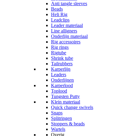
Anti tangle sleeves
Beads
Heli Rig
Leadclips
Leader materiaal
Line alligners
Onderlijn materiaal
Rig accessoires
Rig rings
Rigtube
Shrink tube
Tailrubbers
Karperlijn
Leaders
Onderlijnen
Karperlood
Toplood
Tungsten Putty
Klein materiaal
Quick change swivels
Snaps
Splitringen
Stoppers & beads
Wartels
Overig