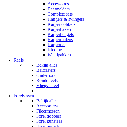
Accessoires
Beetmelders
Complete sets
Hangers & swingers
Karper dobbers
Karperhaken
Karperhengels
Karpermolens
Karpernet
Kleding
Waadpakken
Reels
Bekijk alles
Baitcasters
Onderhoud
Ronde reels
Vliegvis reel
Forelvissen
Bekijk alles
Accessoires
Fileermessen
Forel dobbers
Forel kunstaas
Forel onderlijn