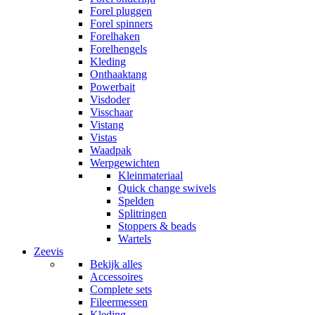
Forel pluggen
Forel spinners
Forelhaken
Forelhengels
Kleding
Onthaaktang
Powerbait
Visdoder
Visschaar
Vistang
Vistas
Waadpak
Werpgewichten
Kleinmateriaal
Quick change swivels
Spelden
Splitringen
Stoppers & beads
Wartels
Zeevis
Bekijk alles
Accessoires
Complete sets
Fileermessen
Kleding