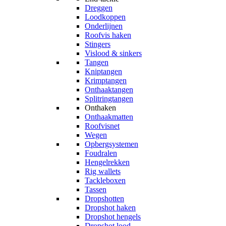
Dreggen
Loodkoppen
Onderlijnen
Roofvis haken
Stingers
Vislood & sinkers
Tangen
Kniptangen
Krimptangen
Onthaaktangen
Splitringtangen
Onthaken
Onthaakmatten
Roofvisnet
Wegen
Opbergsystemen
Foudralen
Hengelrekken
Rig wallets
Tackleboxen
Tassen
Dropshotten
Dropshot haken
Dropshot hengels
Dropshot lood