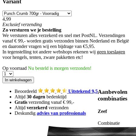
Variant
4,99
Exclusief
verzending
Zo versturen we je bestelling
We versturen alles verzekerd en snel met PostNL. Verzendingen
vanaf € 99,- worden
gratis verzonden
binnen Nederland en België
en daaronder vragen wij een bijdrage van €5,95.
In tegenstelling tot andere webshops rekenen wij
geen toeslagen
voor hengels, tenten, zware pakketten etc!
Op voorraad
Nu besteld is morgen verzonden!
Beoordeeld
Uitstekend 9,5
Aanbevolen
Altijd
30 dagen
bedenktijd
combinaties
Gratis
verzending vanaf € 99,-
Altijd
verzekerd
verzonden
Zeef
Deskundig
advies van professionals
Combinatie