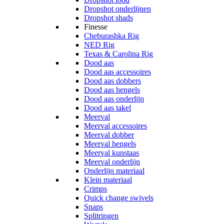
Dropshot onderlijnen
Dropshot shads
Finesse
Cheburashka Rig
NED Rig
Texas & Carolina Rig
Dood aas
Dood aas accessoires
Dood aas dobbers
Dood aas hengels
Dood aas onderlijn
Dood aas takel
Meerval
Meerval accessoires
Meerval dobber
Meerval hengels
Meerval kunstaas
Meerval onderlijn
Onderlijn materiaal
Klein materiaal
Crimps
Quick change swivels
Snaps
Splitringen