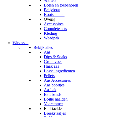
Wartels
Boten en toebehoren
Bellyboat
Bootsteunen
Overig
Accessoires
Complete sets
Kleding
Waadpak
Witvissen
Bekijk alles
Aas
Dips & Soaks
Grondvoer
Haak aas
Losse ingredienten
Pellets
Aas Accessoires
Aas boortjes
Aasbak
Bait bands
Boilie naalden
Voeremmer
End-tackle
Breekstaafjes