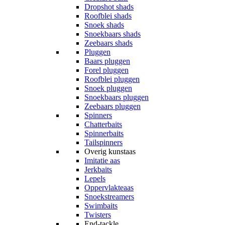
Dropshot shads
Roofblei shads
Snoek shads
Snoekbaars shads
Zeebaars shads
Pluggen
Baars pluggen
Forel pluggen
Roofblei pluggen
Snoek pluggen
Snoekbaars pluggen
Zeebaars pluggen
Spinners
Chatterbaits
Spinnerbaits
Tailspinners
Overig kunstaas
Imitatie aas
Jerkbaits
Lepels
Oppervlakteaas
Snoekstreamers
Swimbaits
Twisters
End-tackle