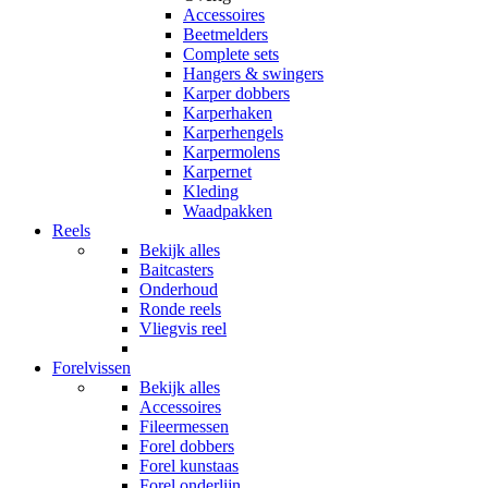
Accessoires
Beetmelders
Complete sets
Hangers & swingers
Karper dobbers
Karperhaken
Karperhengels
Karpermolens
Karpernet
Kleding
Waadpakken
Reels
Bekijk alles
Baitcasters
Onderhoud
Ronde reels
Vliegvis reel
Forelvissen
Bekijk alles
Accessoires
Fileermessen
Forel dobbers
Forel kunstaas
Forel onderlijn