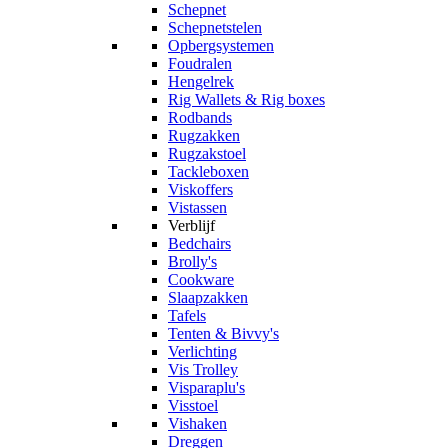
Schepnet
Schepnetstelen
Opbergsystemen
Foudralen
Hengelrek
Rig Wallets & Rig boxes
Rodbands
Rugzakken
Rugzakstoel
Tackleboxen
Viskoffers
Vistassen
Verblijf
Bedchairs
Brolly's
Cookware
Slaapzakken
Tafels
Tenten & Bivvy's
Verlichting
Vis Trolley
Visparaplu's
Visstoel
Vishaken
Dreggen