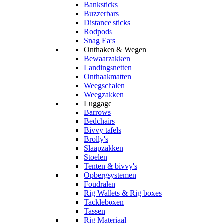
Banksticks
Buzzerbars
Distance sticks
Rodpods
Snag Ears
Onthaken & Wegen
Bewaarzakken
Landingsnetten
Onthaakmatten
Weegschalen
Weegzakken
Luggage
Barrows
Bedchairs
Bivvy tafels
Brolly's
Slaapzakken
Stoelen
Tenten & bivvy's
Opbergsystemen
Foudralen
Rig Wallets & Rig boxes
Tackleboxen
Tassen
Rig Materiaal