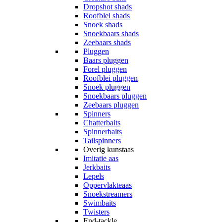
Dropshot shads
Roofblei shads
Snoek shads
Snoekbaars shads
Zeebaars shads
Pluggen
Baars pluggen
Forel pluggen
Roofblei pluggen
Snoek pluggen
Snoekbaars pluggen
Zeebaars pluggen
Spinners
Chatterbaits
Spinnerbaits
Tailspinners
Overig kunstaas
Imitatie aas
Jerkbaits
Lepels
Oppervlakteaas
Snoekstreamers
Swimbaits
Twisters
End-tackle