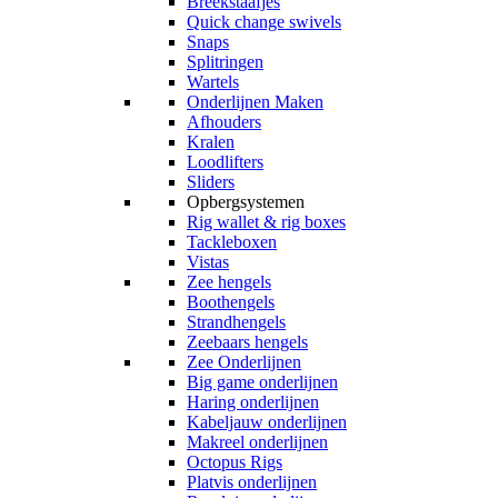
Breekstaafjes
Quick change swivels
Snaps
Splitringen
Wartels
Onderlijnen Maken
Afhouders
Kralen
Loodlifters
Sliders
Opbergsystemen
Rig wallet & rig boxes
Tackleboxen
Vistas
Zee hengels
Boothengels
Strandhengels
Zeebaars hengels
Zee Onderlijnen
Big game onderlijnen
Haring onderlijnen
Kabeljauw onderlijnen
Makreel onderlijnen
Octopus Rigs
Platvis onderlijnen