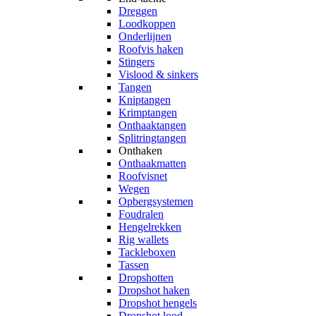
Dreggen
Loodkoppen
Onderlijnen
Roofvis haken
Stingers
Vislood & sinkers
Tangen
Kniptangen
Krimptangen
Onthaaktangen
Splitringtangen
Onthaken
Onthaakmatten
Roofvisnet
Wegen
Opbergsystemen
Foudralen
Hengelrekken
Rig wallets
Tackleboxen
Tassen
Dropshotten
Dropshot haken
Dropshot hengels
Dropshot lood