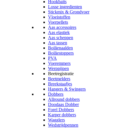
Hookbaits
Losse ingredienten
Stickmix & Grondvoer
Vloeistoffen
Voerpellets
Aas accessoires
Aas elastiek
Aas scheppen
Aas tassen
Boilienaalden
Boiliestoppers
PVA
Voeremmers
Werppijpen
Beetregistratie
Beetmelders
Breekstaafjes
Hangers & Swingers
Dobbers
Allround dobbers
Doodaas Dobber
Forel Dobbers
Karper dobbers
Wagglers
Wedstrijdpennen