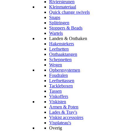
Riviersteunen
Kleinmateriaal
Quick change swivels
Snaps
Splitringen
Stoppers & Beads
Wartels
Landen & Onthaken
Hakenstekers
Leefnetten
Onthaaktangen
Schepnetten
Wegen
Opbergsystemen
Foudralen
Leefnettassen
Tackleboxen
Tassen
Viskoffers
Viskisten
Armen & Poten
Lades & Tray's
Viskist accessoires
Visplateau's
Overig