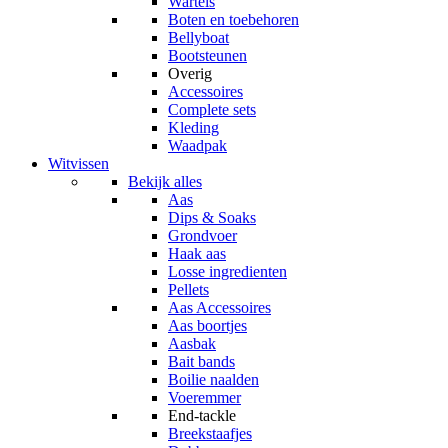
Wartels
Boten en toebehoren
Bellyboat
Bootsteunen
Overig
Accessoires
Complete sets
Kleding
Waadpak
Witvissen
Bekijk alles
Aas
Dips & Soaks
Grondvoer
Haak aas
Losse ingredienten
Pellets
Aas Accessoires
Aas boortjes
Aasbak
Bait bands
Boilie naalden
Voeremmer
End-tackle
Breekstaafjes