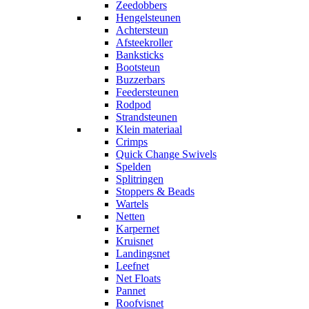
Zeedobbers
Hengelsteunen
Achtersteun
Afsteekroller
Banksticks
Bootsteun
Buzzerbars
Feedersteunen
Rodpod
Strandsteunen
Klein materiaal
Crimps
Quick Change Swivels
Spelden
Splitringen
Stoppers & Beads
Wartels
Netten
Karpernet
Kruisnet
Landingsnet
Leefnet
Net Floats
Pannet
Roofvisnet