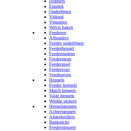
Dobbers
Elastiek
Onderlijnen
Vislood
Vistuigjes
Witvis haken
Feederen
Afhouders
Feeder onderlijnen
Feederhengel
Feedermolens
Feedersteun
Feederstoel
Feedervoer
Voerkorven
Hengels
Feeder hengels
Match hengels
Vaste hengels
Winkle pickers
Hengelsteunen
Achtersteunen
Afsteekrollers
Banksticks
Feedersteunen