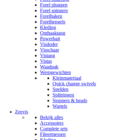
Forel pluggen
Forel spinners
Forelhaken
Forelhengels
Kleding
Onthaaktang
Powerbait
Visdoder
Visschaar
Vistang
Vistas
Waadpak
Werpgewichten
Kleinmateriaal
Quick change swivels
Spelden
Splitringen
Stoppers & beads
Wartels
Zeevis
Bekijk alles
Accessoires
Complete sets
Fileermessen
Kleding