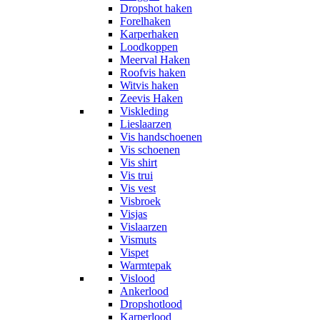
Dropshot haken
Forelhaken
Karperhaken
Loodkoppen
Meerval Haken
Roofvis haken
Witvis haken
Zeevis Haken
Viskleding
Lieslaarzen
Vis handschoenen
Vis schoenen
Vis shirt
Vis trui
Vis vest
Visbroek
Visjas
Vislaarzen
Vismuts
Vispet
Warmtepak
Vislood
Ankerlood
Dropshotlood
Karperlood