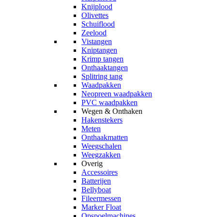
Knijplood
Olivettes
Schuiflood
Zeelood
Vistangen
Kniptangen
Krimp tangen
Onthaaktangen
Splitring tang
Waadpakken
Neopreen waadpakken
PVC waadpakken
Wegen & Onthaken
Hakenstekers
Meten
Onthaakmatten
Weegschalen
Weegzakken
Overig
Accessoires
Batterijen
Bellyboat
Fileermessen
Marker Float
Opspoelmachines