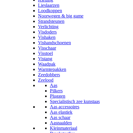
Lieslaarzen
Loodkoppen
Noorwegen & big game
Strandsteunen
Verlichting
Visdoders
Vishaken
Vishandschoenen
Visschaar
Visstoel
Vistang
Waadpak
Warmtepakken
Zeedobbers
Zeelood
Aas
Pilkers
Pluggen
Specialistisch zee kunstaas
Aas accessoires
Aas elastiek
Aas schaar
Aasnaalden
Kleinmateriaal