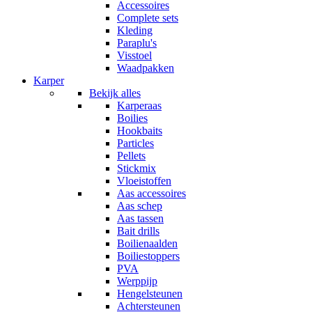
Accessoires
Complete sets
Kleding
Paraplu's
Visstoel
Waadpakken
Karper
Bekijk alles
Karperaas
Boilies
Hookbaits
Particles
Pellets
Stickmix
Vloeistoffen
Aas accessoires
Aas schep
Aas tassen
Bait drills
Boilienaalden
Boiliestoppers
PVA
Werppijp
Hengelsteunen
Achtersteunen