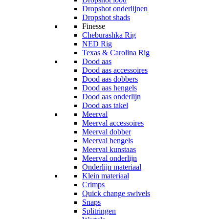
Dropshot onderlijnen
Dropshot shads
Finesse
Cheburashka Rig
NED Rig
Texas & Carolina Rig
Dood aas
Dood aas accessoires
Dood aas dobbers
Dood aas hengels
Dood aas onderlijn
Dood aas takel
Meerval
Meerval accessoires
Meerval dobber
Meerval hengels
Meerval kunstaas
Meerval onderlijn
Onderlijn materiaal
Klein materiaal
Crimps
Quick change swivels
Snaps
Splitringen