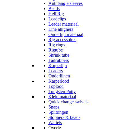
Anti tangle sleeves
Beads
Heli Rig
Leadclips
Leader materiaal
Line alligners
Onderlijn materiaal
Rig accessoires
Rig rings
Rigtube
Shrink tube
Tailrubbers
Karperlijn
Leaders
Onderlijnen
Karperlood
Toplood
Tungsten Putty
Klein materiaal
Quick change swivels
Snaps
Splitringen
Stoppers & beads
Wartels
Overig