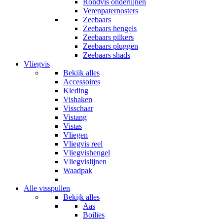
Rondvis onderlijnen
Verenpaternosters
Zeebaars
Zeebaars hengels
Zeebaars pilkers
Zeebaars pluggen
Zeebaars shads
Vliegvis
Bekijk alles
Accessoires
Kleding
Vishaken
Visschaar
Vistang
Vistas
Vliegen
Vliegvis reel
Vliegvishengel
Vliegvislijnen
Waadpak
Alle visspullen
Bekijk alles
Aas
Boilies