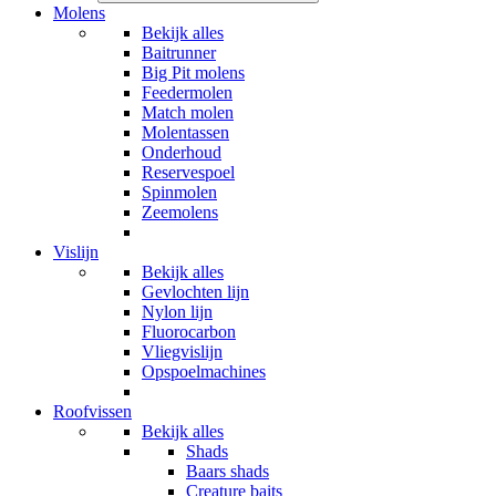
Molens
Bekijk alles
Baitrunner
Big Pit molens
Feedermolen
Match molen
Molentassen
Onderhoud
Reservespoel
Spinmolen
Zeemolens
Vislijn
Bekijk alles
Gevlochten lijn
Nylon lijn
Fluorocarbon
Vliegvislijn
Opspoelmachines
Roofvissen
Bekijk alles
Shads
Baars shads
Creature baits