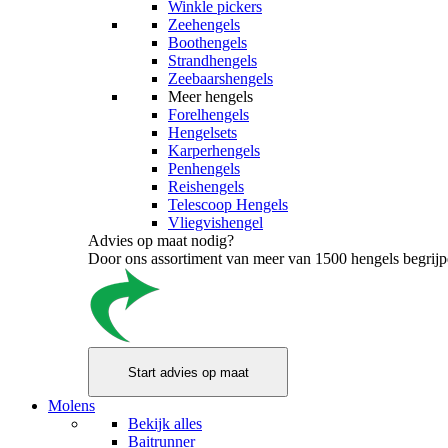
Winkle pickers
Zeehengels
Boothengels
Strandhengels
Zeebaarshengels
Meer hengels
Forelhengels
Hengelsets
Karperhengels
Penhengels
Reishengels
Telescoop Hengels
Vliegvishengel
Advies op maat nodig?
Door ons assortiment van meer van 1500 hengels begrijpen
Molens
Bekijk alles
Baitrunner