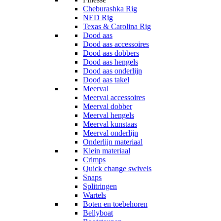
Cheburashka Rig
NED Rig
Texas & Carolina Rig
Dood aas
Dood aas accessoires
Dood aas dobbers
Dood aas hengels
Dood aas onderlijn
Dood aas takel
Meerval
Meerval accessoires
Meerval dobber
Meerval hengels
Meerval kunstaas
Meerval onderlijn
Onderlijn materiaal
Klein materiaal
Crimps
Quick change swivels
Snaps
Splitringen
Wartels
Boten en toebehoren
Bellyboat