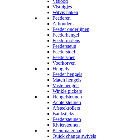
Vislood
Vistuigjes
Witvis haken
Feederen
Afhouders
Feeder onderlijnen
Feederhengel
Feedermolens
Feedersteun
Feederstoel
Feedervoer
Voerkorven
Hengels
Feeder hengels
Match hengels
Vaste hengels
Winkle pickers
Hengelsteunen
Achtersteunen
Afsteekrollers
Banksticks
Feedersteunen
Riviersteunen
Kleinmateriaal
Quick change swivels