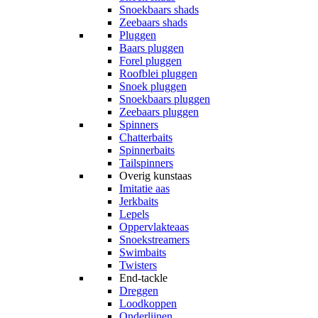
Snoekbaars shads
Zeebaars shads
Pluggen
Baars pluggen
Forel pluggen
Roofblei pluggen
Snoek pluggen
Snoekbaars pluggen
Zeebaars pluggen
Spinners
Chatterbaits
Spinnerbaits
Tailspinners
Overig kunstaas
Imitatie aas
Jerkbaits
Lepels
Oppervlakteaas
Snoekstreamers
Swimbaits
Twisters
End-tackle
Dreggen
Loodkoppen
Onderlijnen