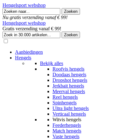
Hengelsport webshop
Nu gratis verzending vanaf € 99!
Hengelsport webshop
Gratis verzending vanaf € 99!
Aanbiedingen
Hengels
Bekijk alles
Roofvis hengels
Doodaas hengels
Dropshot hengels
Jerkbait hengels
Meerval hengels
Reel hengels
Spinhengels
Ultra light hengels
Verticaal hengels
Witvis hengels
Feederhengels
Match hengels
Vaste hengels