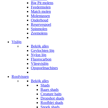
Big Pit molens
Feedermolen
Match molen
Molentassen
Onderhoud
Reservespoel
Spinmolen
Zeemolens
Vislijn
Bekijk alles
Gevlochten lijn
Nylon lijn
Fluorocarbon
Vliegvislijn
Opspoelmachines
Roofvissen
Bekijk alles
Shads
Baars shads
Creature baits
Dropshot shads
Roofblei shads
Snoek shads