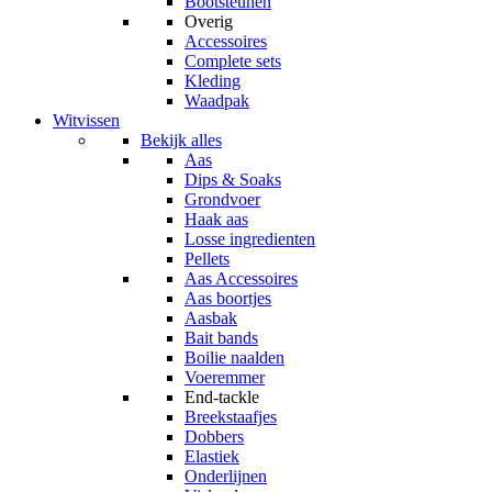
Bootsteunen
Overig
Accessoires
Complete sets
Kleding
Waadpak
Witvissen
Bekijk alles
Aas
Dips & Soaks
Grondvoer
Haak aas
Losse ingredienten
Pellets
Aas Accessoires
Aas boortjes
Aasbak
Bait bands
Boilie naalden
Voeremmer
End-tackle
Breekstaafjes
Dobbers
Elastiek
Onderlijnen