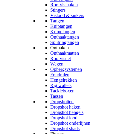
Roofvis haken
Stingers
Vislood & sinkers
Tangen
Kniptangen
Krimptangen
Onthaaktangen
Splitringtangen
Onthaken
Onthaakmatten
Roofvisnet
Wegen
Opbergsystemen
Foudralen
Hengelrekken
Rig wallets
Tackleboxen
Tassen
Dropshotten
Dropshot haken
Dropshot hengels
Dropshot lood
Dropshot onderlijnen
Dropshot shads
Finesse