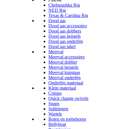
Cheburashka Rig
NED Rig
Texas & Carolina Rig
Dood aas
Dood aas accessoires
Dood aas dobbers
Dood aas hengels
Dood aas onderlijn
Dood aas takel
Meerval
Meerval accessoires
Meerval dobber
Meerval hengels
Meerval kunstaas
Meerval onderlijn
Onderlijn materiaal
Klein materiaal
Crimps
Quick change swivels
Snaps
Splitringen
Wartels
Boten en toebehoren
Bellyboat