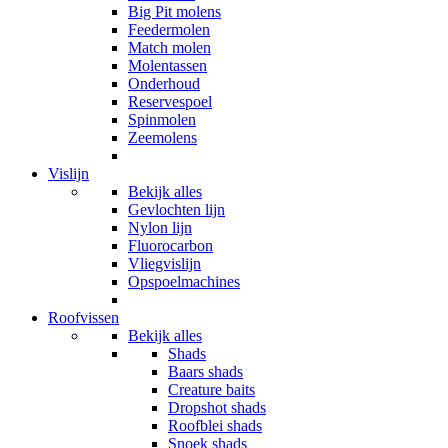
Big Pit molens
Feedermolen
Match molen
Molentassen
Onderhoud
Reservespoel
Spinmolen
Zeemolens
Vislijn
Bekijk alles
Gevlochten lijn
Nylon lijn
Fluorocarbon
Vliegvislijn
Opspoelmachines
Roofvissen
Bekijk alles
Shads
Baars shads
Creature baits
Dropshot shads
Roofblei shads
Snoek shads