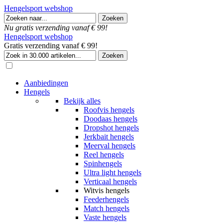
Hengelsport webshop
Nu gratis verzending vanaf € 99!
Hengelsport webshop
Gratis verzending vanaf € 99!
Aanbiedingen
Hengels
Bekijk alles
Roofvis hengels
Doodaas hengels
Dropshot hengels
Jerkbait hengels
Meerval hengels
Reel hengels
Spinhengels
Ultra light hengels
Verticaal hengels
Witvis hengels
Feederhengels
Match hengels
Vaste hengels