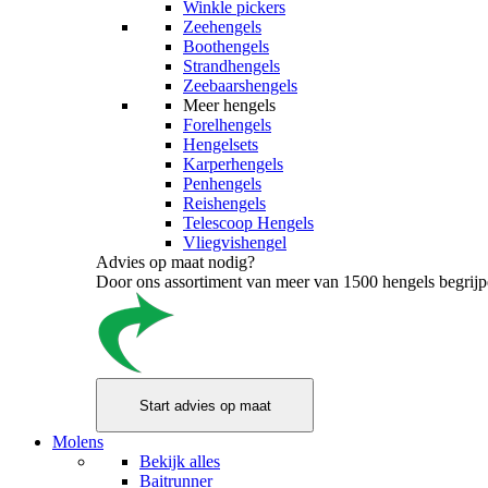
Winkle pickers
Zeehengels
Boothengels
Strandhengels
Zeebaarshengels
Meer hengels
Forelhengels
Hengelsets
Karperhengels
Penhengels
Reishengels
Telescoop Hengels
Vliegvishengel
Advies op maat nodig?
Door ons assortiment van meer van 1500 hengels begrijpen
Molens
Bekijk alles
Baitrunner