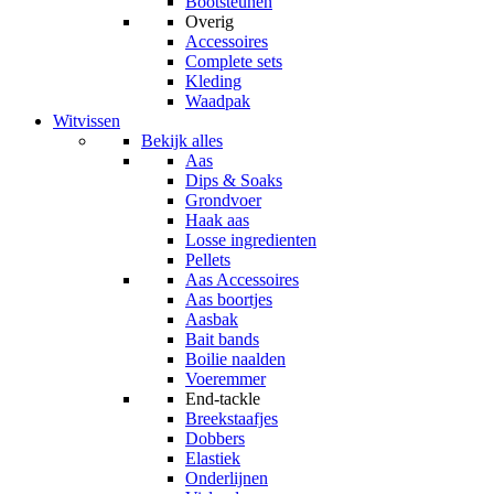
Bootsteunen
Overig
Accessoires
Complete sets
Kleding
Waadpak
Witvissen
Bekijk alles
Aas
Dips & Soaks
Grondvoer
Haak aas
Losse ingredienten
Pellets
Aas Accessoires
Aas boortjes
Aasbak
Bait bands
Boilie naalden
Voeremmer
End-tackle
Breekstaafjes
Dobbers
Elastiek
Onderlijnen