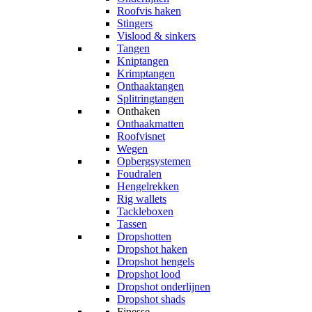
Roofvis haken
Stingers
Vislood & sinkers
Tangen
Kniptangen
Krimptangen
Onthaaktangen
Splitringtangen
Onthaken
Onthaakmatten
Roofvisnet
Wegen
Opbergsystemen
Foudralen
Hengelrekken
Rig wallets
Tackleboxen
Tassen
Dropshotten
Dropshot haken
Dropshot hengels
Dropshot lood
Dropshot onderlijnen
Dropshot shads
Finesse