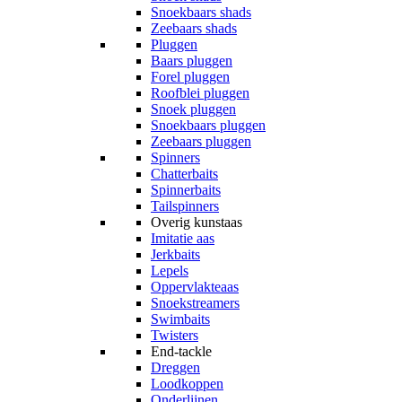
Snoekbaars shads
Zeebaars shads
Pluggen
Baars pluggen
Forel pluggen
Roofblei pluggen
Snoek pluggen
Snoekbaars pluggen
Zeebaars pluggen
Spinners
Chatterbaits
Spinnerbaits
Tailspinners
Overig kunstaas
Imitatie aas
Jerkbaits
Lepels
Oppervlakteaas
Snoekstreamers
Swimbaits
Twisters
End-tackle
Dreggen
Loodkoppen
Onderlijnen