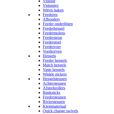
Vislood
Vistuigjes
Witvis haken
Feederen
Afhouders
Feeder onderlijnen
Feederhengel
Feedermolens
Feedersteun
Feederstoel
Feedervoer
Voerkorven
Hengels
Feeder hengels
Match hengels
Vaste hengels
Winkle pickers
Hengelsteunen
Achtersteunen
Afsteekrollers
Banksticks
Feedersteunen
Riviersteunen
Kleinmateriaal
Quick change swivels