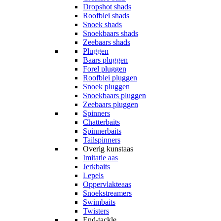
Dropshot shads
Roofblei shads
Snoek shads
Snoekbaars shads
Zeebaars shads
Pluggen
Baars pluggen
Forel pluggen
Roofblei pluggen
Snoek pluggen
Snoekbaars pluggen
Zeebaars pluggen
Spinners
Chatterbaits
Spinnerbaits
Tailspinners
Overig kunstaas
Imitatie aas
Jerkbaits
Lepels
Oppervlakteaas
Snoekstreamers
Swimbaits
Twisters
End-tackle