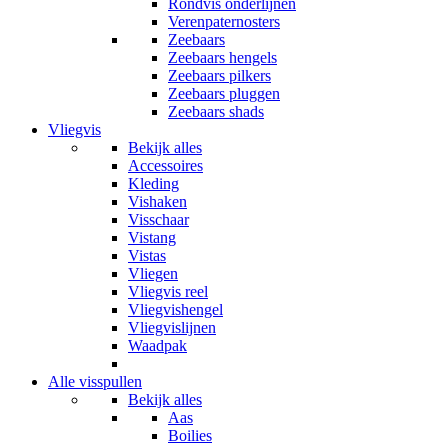
Rondvis onderlijnen
Verenpaternosters
Zeebaars
Zeebaars hengels
Zeebaars pilkers
Zeebaars pluggen
Zeebaars shads
Vliegvis
Bekijk alles
Accessoires
Kleding
Vishaken
Visschaar
Vistang
Vistas
Vliegen
Vliegvis reel
Vliegvishengel
Vliegvislijnen
Waadpak
Alle visspullen
Bekijk alles
Aas
Boilies