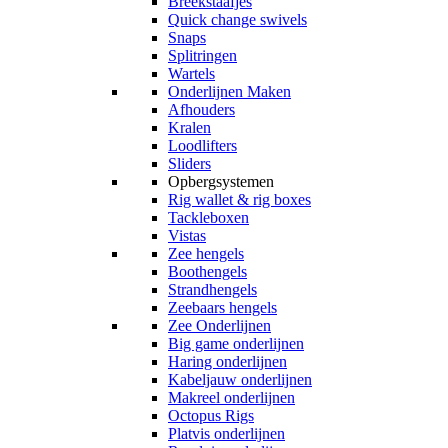
Breekstaafjes
Quick change swivels
Snaps
Splitringen
Wartels
Onderlijnen Maken
Afhouders
Kralen
Loodlifters
Sliders
Opbergsystemen
Rig wallet & rig boxes
Tackleboxen
Vistas
Zee hengels
Boothengels
Strandhengels
Zeebaars hengels
Zee Onderlijnen
Big game onderlijnen
Haring onderlijnen
Kabeljauw onderlijnen
Makreel onderlijnen
Octopus Rigs
Platvis onderlijnen