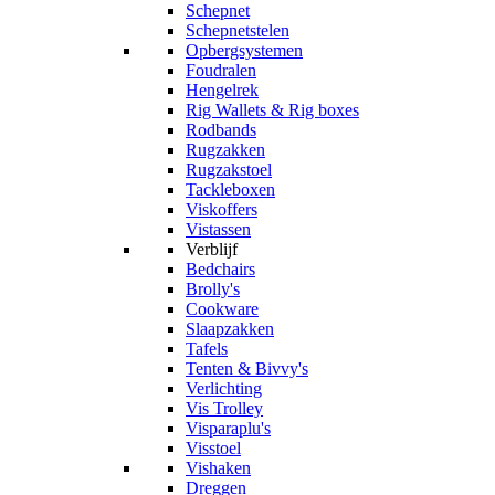
Schepnet
Schepnetstelen
Opbergsystemen
Foudralen
Hengelrek
Rig Wallets & Rig boxes
Rodbands
Rugzakken
Rugzakstoel
Tackleboxen
Viskoffers
Vistassen
Verblijf
Bedchairs
Brolly's
Cookware
Slaapzakken
Tafels
Tenten & Bivvy's
Verlichting
Vis Trolley
Visparaplu's
Visstoel
Vishaken
Dreggen