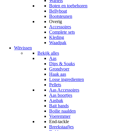
Wartels
Boten en toebehoren
Bellyboat
Bootsteunen
Overig
Accessoires
Complete sets
Kleding
Waadpak
Witvissen
Bekijk alles
Aas
Dips & Soaks
Grondvoer
Haak aas
Losse ingredienten
Pellets
Aas Accessoires
Aas boortjes
Aasbak
Bait bands
Boilie naalden
Voeremmer
End-tackle
Breekstaafjes