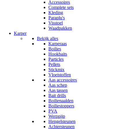
Accessoires
Complete sets
Kleding
Paraplu's
Visstoel
Waadpakken
Karper
Bekijk alles
Karperaas
Boilies
Hookbaits
Particles
Pellets
Stickmix
Vloeistoffen
Aas accessoires
Aas schep
Aas tassen
Bait drills
Boilienaalden
Boiliestoppers
PVA
Werppijp
Hengelsteunen
Achtersteunen