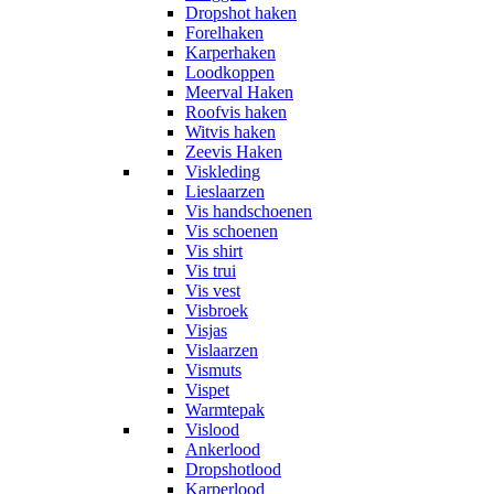
Dropshot haken
Forelhaken
Karperhaken
Loodkoppen
Meerval Haken
Roofvis haken
Witvis haken
Zeevis Haken
Viskleding
Lieslaarzen
Vis handschoenen
Vis schoenen
Vis shirt
Vis trui
Vis vest
Visbroek
Visjas
Vislaarzen
Vismuts
Vispet
Warmtepak
Vislood
Ankerlood
Dropshotlood
Karperlood