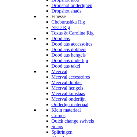
Dropshot onderlijnen
Dropshot shads
Finesse
Cheburashka Rig
NED Rig
Texas & Carolina Rig
Dood aas
Dood aas accessoires
Dood aas dobbers
Dood aas hengels
Dood aas onderlijn
Dood aas takel
Meerval
Meerval accessoires
Meerval dobber
Meerval hengels
Meerval kunstaas
Meerval onderlijn
Onderlijn materiaal
Klein materiaal
Crimps
Quick change swivels
Snaps
Splitringen