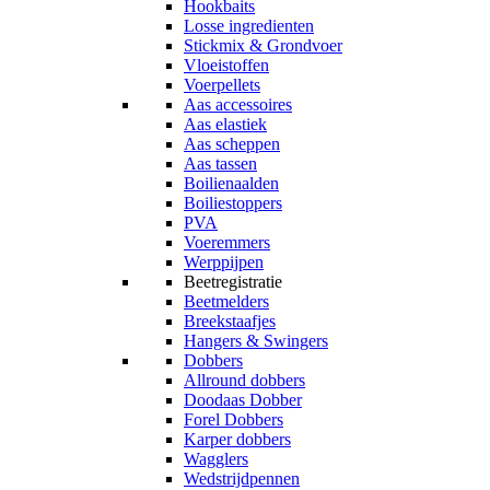
Hookbaits
Losse ingredienten
Stickmix & Grondvoer
Vloeistoffen
Voerpellets
Aas accessoires
Aas elastiek
Aas scheppen
Aas tassen
Boilienaalden
Boiliestoppers
PVA
Voeremmers
Werppijpen
Beetregistratie
Beetmelders
Breekstaafjes
Hangers & Swingers
Dobbers
Allround dobbers
Doodaas Dobber
Forel Dobbers
Karper dobbers
Wagglers
Wedstrijdpennen