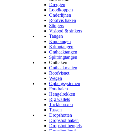
Dreggen
Loodkoppen
Onderlijnen
Roofvis haken
Stingers
Vislood & sinkers
Tangen
Kniptangen
Krimptangen
Onthaaktangen
Splitringtangen
Onthaken
Onthaakmatten
Roofvisnet
Wegen
Opbergsystemen
Foudralen
Hengelrekken
Rig wallets
Tackleboxen
Tassen
Dropshotten
Dropshot haken
Dropshot hengels
Dropshot lood