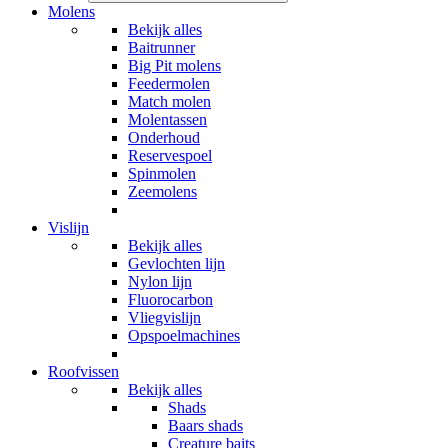
Molens
Bekijk alles
Baitrunner
Big Pit molens
Feedermolen
Match molen
Molentassen
Onderhoud
Reservespoel
Spinmolen
Zeemolens
Vislijn
Bekijk alles
Gevlochten lijn
Nylon lijn
Fluorocarbon
Vliegvislijn
Opspoelmachines
Roofvissen
Bekijk alles
Shads
Baars shads
Creature baits