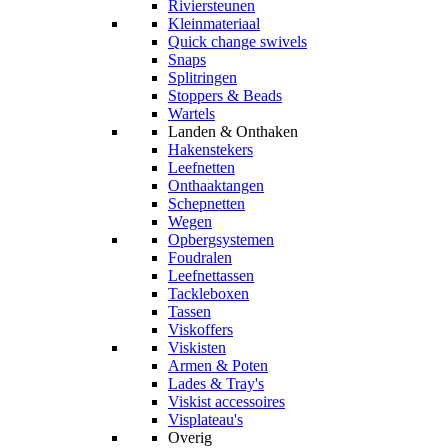
Riviersteunen
Kleinmateriaal
Quick change swivels
Snaps
Splitringen
Stoppers & Beads
Wartels
Landen & Onthaken
Hakenstekers
Leefnetten
Onthaaktangen
Schepnetten
Wegen
Opbergsystemen
Foudralen
Leefnettassen
Tackleboxen
Tassen
Viskoffers
Viskisten
Armen & Poten
Lades & Tray's
Viskist accessoires
Visplateau's
Overig