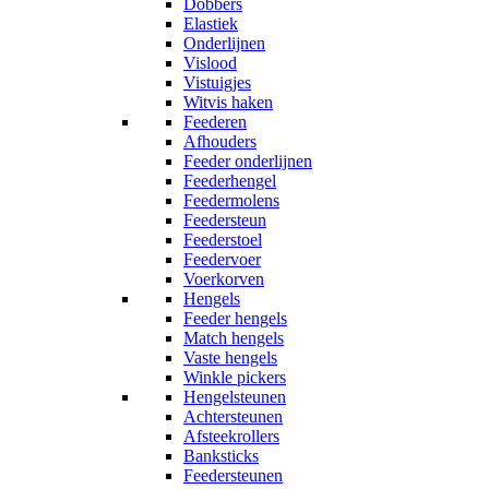
Dobbers
Elastiek
Onderlijnen
Vislood
Vistuigjes
Witvis haken
Feederen
Afhouders
Feeder onderlijnen
Feederhengel
Feedermolens
Feedersteun
Feederstoel
Feedervoer
Voerkorven
Hengels
Feeder hengels
Match hengels
Vaste hengels
Winkle pickers
Hengelsteunen
Achtersteunen
Afsteekrollers
Banksticks
Feedersteunen