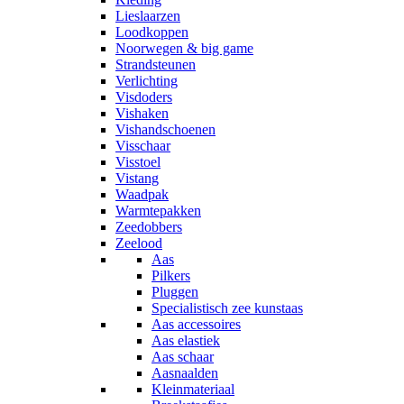
Lieslaarzen
Loodkoppen
Noorwegen & big game
Strandsteunen
Verlichting
Visdoders
Vishaken
Vishandschoenen
Visschaar
Visstoel
Vistang
Waadpak
Warmtepakken
Zeedobbers
Zeelood
Aas
Pilkers
Pluggen
Specialistisch zee kunstaas
Aas accessoires
Aas elastiek
Aas schaar
Aasnaalden
Kleinmateriaal