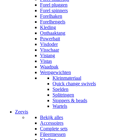
Forel pluggen
Forel spinners
Forelhaken
Forelhengels
Kleding
Onthaaktang
Powerbait
Visdoder
Visschaar
Vistang
Vistas
Waadpak
Werpgewichten
Kleinmateriaal
Quick change swivels
Spelden
Splitringen
Stoppers & beads
Wartels
Zeevis
Bekijk alles
Accessoires
Complete sets
Fileermessen
Kleding