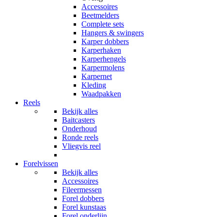
Accessoires
Beetmelders
Complete sets
Hangers & swingers
Karper dobbers
Karperhaken
Karperhengels
Karpermolens
Karpernet
Kleding
Waadpakken
Reels
Bekijk alles
Baitcasters
Onderhoud
Ronde reels
Vliegvis reel
Forelvissen
Bekijk alles
Accessoires
Fileermessen
Forel dobbers
Forel kunstaas
Forel onderlijn