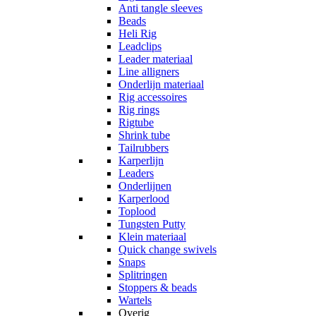
Anti tangle sleeves
Beads
Heli Rig
Leadclips
Leader materiaal
Line alligners
Onderlijn materiaal
Rig accessoires
Rig rings
Rigtube
Shrink tube
Tailrubbers
Karperlijn
Leaders
Onderlijnen
Karperlood
Toplood
Tungsten Putty
Klein materiaal
Quick change swivels
Snaps
Splitringen
Stoppers & beads
Wartels
Overig