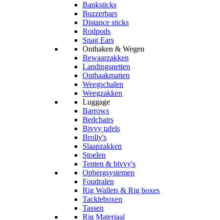
Banksticks
Buzzerbars
Distance sticks
Rodpods
Snag Ears
Onthaken & Wegen
Bewaarzakken
Landingsnetten
Onthaakmatten
Weegschalen
Weegzakken
Luggage
Barrows
Bedchairs
Bivvy tafels
Brolly's
Slaapzakken
Stoelen
Tenten & bivvy's
Opbergsystemen
Foudralen
Rig Wallets & Rig boxes
Tackleboxen
Tassen
Rig Materiaal