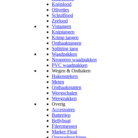
Knijplood
Olivettes
Schuiflood
Zeelood
Vistangen
Kniptangen
Krimp tangen
Onthaaktangen
Splitring tang
Waadpakken
Neopreen waadpakken
PVC waadpakken
Wegen & Onthaken
Hakenstekers
Meten
Onthaakmatten
Weegschalen
Weegzakken
Overig
Accessoires
Batterijen
Bellyboat
Fileermessen
Marker Float
Opspoelmachines