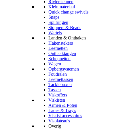
Riviersteunen
Kleinmateriaal
Quick change swivels
Snaps
Splitringen
Stoppers & Beads
Wartels
Landen & Onthaken
Hakenstekers
Leefnetten
Onthaaktangen
Schepnetten
Wegen
Opbergsystemen
Foudralen
Leefnettassen
Tackleboxen
Tassen
Viskoffers
Viskisten
Armen & Poten
Lades & Tray's
Viskist accessoires
Visplateau's
Overig