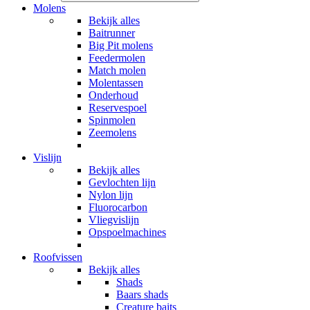
Molens
Bekijk alles
Baitrunner
Big Pit molens
Feedermolen
Match molen
Molentassen
Onderhoud
Reservespoel
Spinmolen
Zeemolens
Vislijn
Bekijk alles
Gevlochten lijn
Nylon lijn
Fluorocarbon
Vliegvislijn
Opspoelmachines
Roofvissen
Bekijk alles
Shads
Baars shads
Creature baits