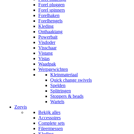
Forel pluggen
Forel spinners
Forelhaken
Forelhengels
Kleding
Onthaaktang
Powerbait
Visdoder
Visschaar
Vistang
Vistas
Waadpak
Werpgewichten
Kleinmateriaal
Quick change swivels
Spelden
Splitringen
Stoppers & beads
Wartels
Zeevis
Bekijk alles
Accessoires
Complete sets
Fileermessen
Kleding