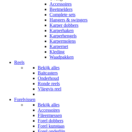
Accessoires
Beetmelders
Complete sets
Hangers & swingers
Karper dobbers
Karperhaken
Karperhengels
Karpermolens
Karpernet
Kleding
Waadpakken
Reels
Bekijk alles
Baitcasters
Onderhoud
Ronde reels
Vliegvis reel
Forelvissen
Bekijk alles
Accessoires
Fileermessen
Forel dobbers
Forel kunstaas
Forel onderlijn