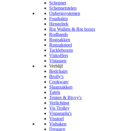
Schepnet
Schepnetstelen
Opbergsystemen
Foudralen
Hengelrek
Rig Wallets & Rig boxes
Rodbands
Rugzakken
Rugzakstoel
Tackleboxen
Viskoffers
Vistassen
Verblijf
Bedchairs
Brolly's
Cookware
Slaapzakken
Tafels
Tenten & Bivvy's
Verlichting
Vis Trolley
Visparaplu's
Visstoel
Vishaken
Dreggen