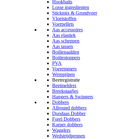
Hookbaits
Losse ingredienten
Stickmix & Grondvoer
Vloeistoffen
Voerpellets
Aas accessoires
Aas elastiek
Aas scheppen
Aas tassen
Boilienaalden
Boiliestoppers
PVA
Voeremmers
Werppijpen
Beetregistratie
Beetmelders
Breekstaafjes
Hangers & Swingers
Dobbers
Allround dobbers
Doodaas Dobber
Forel Dobbers
Karper dobbers
Wagglers
Wedstrijdpennen