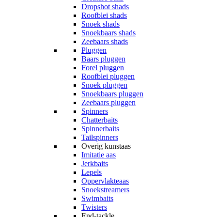
Dropshot shads
Roofblei shads
Snoek shads
Snoekbaars shads
Zeebaars shads
Pluggen
Baars pluggen
Forel pluggen
Roofblei pluggen
Snoek pluggen
Snoekbaars pluggen
Zeebaars pluggen
Spinners
Chatterbaits
Spinnerbaits
Tailspinners
Overig kunstaas
Imitatie aas
Jerkbaits
Lepels
Oppervlakteaas
Snoekstreamers
Swimbaits
Twisters
End-tackle