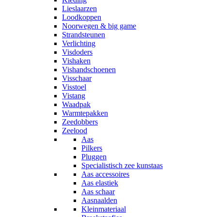
Lieslaarzen
Loodkoppen
Noorwegen & big game
Strandsteunen
Verlichting
Visdoders
Vishaken
Vishandschoenen
Visschaar
Visstoel
Vistang
Waadpak
Warmtepakken
Zeedobbers
Zeelood
Aas
Pilkers
Pluggen
Specialistisch zee kunstaas
Aas accessoires
Aas elastiek
Aas schaar
Aasnaalden
Kleinmateriaal