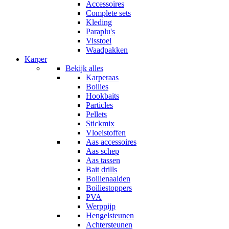
Accessoires
Complete sets
Kleding
Paraplu's
Visstoel
Waadpakken
Karper
Bekijk alles
Karperaas
Boilies
Hookbaits
Particles
Pellets
Stickmix
Vloeistoffen
Aas accessoires
Aas schep
Aas tassen
Bait drills
Boilienaalden
Boiliestoppers
PVA
Werppijp
Hengelsteunen
Achtersteunen