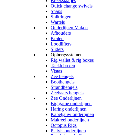
Breekstaafjes
Quick change swivels
Snaps
Splitringen
Wartels
Onderlijnen Maken
Afhouders
Kralen
Loodlifters
Sliders
Opbergsystemen
Rig wallet & rig boxes
Tackleboxen
Vistas
Zee hengels
Boothengels
Strandhengels
Zeebaars hengels
Zee Onderlijnen
Big game onderlijnen
Haring onderlijnen
Kabeljauw onderlijnen
Makreel onderlijnen
Octopus Rigs
Platvis onderlijnen