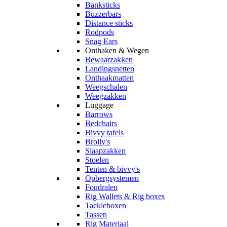
Banksticks
Buzzerbars
Distance sticks
Rodpods
Snag Ears
Onthaken & Wegen
Bewaarzakken
Landingsnetten
Onthaakmatten
Weegschalen
Weegzakken
Luggage
Barrows
Bedchairs
Bivvy tafels
Brolly's
Slaapzakken
Stoelen
Tenten & bivvy's
Opbergsystemen
Foudralen
Rig Wallets & Rig boxes
Tackleboxen
Tassen
Rig Materiaal