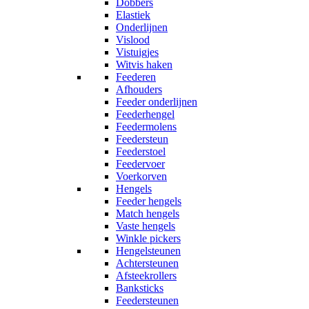
Dobbers
Elastiek
Onderlijnen
Vislood
Vistuigjes
Witvis haken
Feederen
Afhouders
Feeder onderlijnen
Feederhengel
Feedermolens
Feedersteun
Feederstoel
Feedervoer
Voerkorven
Hengels
Feeder hengels
Match hengels
Vaste hengels
Winkle pickers
Hengelsteunen
Achtersteunen
Afsteekrollers
Banksticks
Feedersteunen