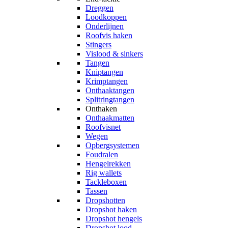
Dreggen
Loodkoppen
Onderlijnen
Roofvis haken
Stingers
Vislood & sinkers
Tangen
Kniptangen
Krimptangen
Onthaaktangen
Splitringtangen
Onthaken
Onthaakmatten
Roofvisnet
Wegen
Opbergsystemen
Foudralen
Hengelrekken
Rig wallets
Tackleboxen
Tassen
Dropshotten
Dropshot haken
Dropshot hengels
Dropshot lood