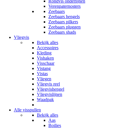
Rondvis onderlijnen
Verenpaternosters
Zeebaars
Zeebaars hengels
Zeebaars pilkers
Zeebaars pluggen
Zeebaars shads
Vliegvis
Bekijk alles
Accessoires
Kleding
Vishaken
Visschaar
Vistang
Vistas
Vliegen
Vliegvis reel
Vliegvishengel
Vliegvislijnen
Waadpak
Alle visspullen
Bekijk alles
Aas
Boilies