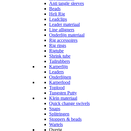
Anti tangle sleeves
Beads
Heli Rig
Leadclips
Leader materiaal
Line alligners
Onderlijn materiaal
Rig accessoires
Rig rings
Rigtube
Shrink tube
Tailrubbers
Karperlijn
Leaders
Onderlijnen
Karperlood
Toplood
Tungsten Putty
Klein materiaal
Quick change swivels
Snaps
Splitringen
Stoppers & beads
Wartels
Overig