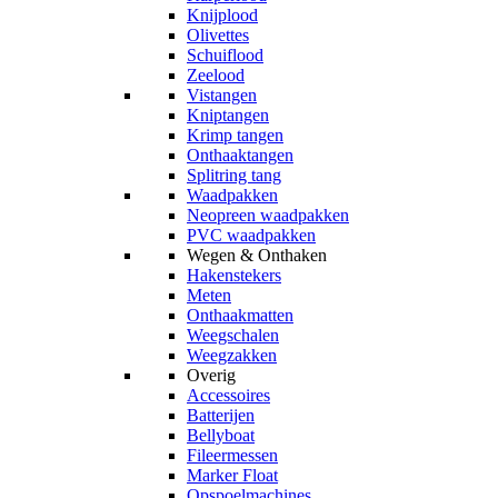
Knijplood
Olivettes
Schuiflood
Zeelood
Vistangen
Kniptangen
Krimp tangen
Onthaaktangen
Splitring tang
Waadpakken
Neopreen waadpakken
PVC waadpakken
Wegen & Onthaken
Hakenstekers
Meten
Onthaakmatten
Weegschalen
Weegzakken
Overig
Accessoires
Batterijen
Bellyboat
Fileermessen
Marker Float
Opspoelmachines