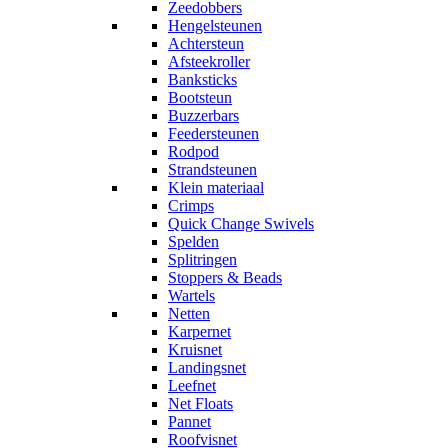
Zeedobbers
Hengelsteunen
Achtersteun
Afsteekroller
Banksticks
Bootsteun
Buzzerbars
Feedersteunen
Rodpod
Strandsteunen
Klein materiaal
Crimps
Quick Change Swivels
Spelden
Splitringen
Stoppers & Beads
Wartels
Netten
Karpernet
Kruisnet
Landingsnet
Leefnet
Net Floats
Pannet
Roofvisnet