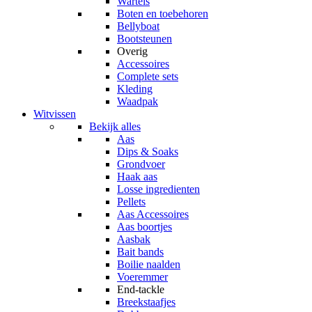
Wartels
Boten en toebehoren
Bellyboat
Bootsteunen
Overig
Accessoires
Complete sets
Kleding
Waadpak
Witvissen
Bekijk alles
Aas
Dips & Soaks
Grondvoer
Haak aas
Losse ingredienten
Pellets
Aas Accessoires
Aas boortjes
Aasbak
Bait bands
Boilie naalden
Voeremmer
End-tackle
Breekstaafjes