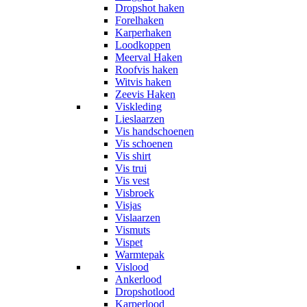
Dropshot haken
Forelhaken
Karperhaken
Loodkoppen
Meerval Haken
Roofvis haken
Witvis haken
Zeevis Haken
Viskleding
Lieslaarzen
Vis handschoenen
Vis schoenen
Vis shirt
Vis trui
Vis vest
Visbroek
Visjas
Vislaarzen
Vismuts
Vispet
Warmtepak
Vislood
Ankerlood
Dropshotlood
Karperlood