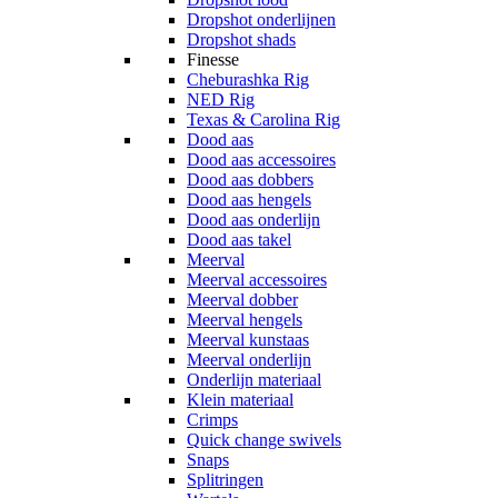
Dropshot onderlijnen
Dropshot shads
Finesse
Cheburashka Rig
NED Rig
Texas & Carolina Rig
Dood aas
Dood aas accessoires
Dood aas dobbers
Dood aas hengels
Dood aas onderlijn
Dood aas takel
Meerval
Meerval accessoires
Meerval dobber
Meerval hengels
Meerval kunstaas
Meerval onderlijn
Onderlijn materiaal
Klein materiaal
Crimps
Quick change swivels
Snaps
Splitringen