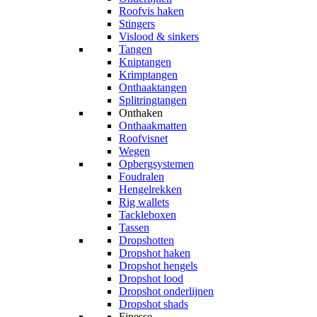
Roofvis haken
Stingers
Vislood & sinkers
Tangen
Kniptangen
Krimptangen
Onthaaktangen
Splitringtangen
Onthaken
Onthaakmatten
Roofvisnet
Wegen
Opbergsystemen
Foudralen
Hengelrekken
Rig wallets
Tackleboxen
Tassen
Dropshotten
Dropshot haken
Dropshot hengels
Dropshot lood
Dropshot onderlijnen
Dropshot shads
Finesse