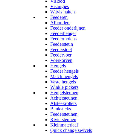
Vislood
Vistuigjes
Witvis haken
Feederen
Afhouders
Feeder onderlijnen
Feederhengel
Feedermolens
Feedersteun
Feederstoel
Feedervoer
Voerkorven
Hengels
Feeder hengels
Match hengels
Vaste hengels
Winkle pickers
Hengelsteunen
Achtersteunen
Afsteekrollers
Banksticks
Feedersteunen
Riviersteunen
Kleinmateriaal
Quick change swivels