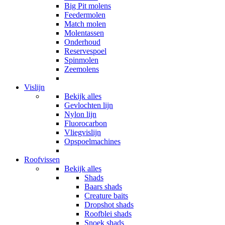
Big Pit molens
Feedermolen
Match molen
Molentassen
Onderhoud
Reservespoel
Spinmolen
Zeemolens
Vislijn
Bekijk alles
Gevlochten lijn
Nylon lijn
Fluorocarbon
Vliegvislijn
Opspoelmachines
Roofvissen
Bekijk alles
Shads
Baars shads
Creature baits
Dropshot shads
Roofblei shads
Snoek shads