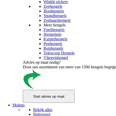
Winkle pickers
Zeehengels
Boothengels
Strandhengels
Zeebaarshengels
Meer hengels
Forelhengels
Hengelsets
Karperhengels
Penhengels
Reishengels
Telescoop Hengels
Vliegvishengel
Advies op maat nodig?
Door ons assortiment van meer van 1500 hengels begrijpen
Molens
Bekijk alles
Baitrunner