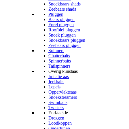
Snoekbaars shads
Zeebaars shads
Pluggen
Baars pluggen
Forel pluggen
Roofblei pluggen
Snoek pluggen
Snoekbaars pluggen
Zeebaars pluggen
Spinners
Chatterbaits
Spinnerbaits
Tailspinners
Overig kunstaas
Imitatie aas
Jerkbaits
Lepels
Oppervlakteaas
Snoekstreamers
Swimbaits
Twisters
End-tackle
Dreggen
Loodkoppen
Onderlijnen