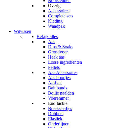
Bootsteunen
Overig
Accessoires
Complete sets
Kleding
Waadpak
Witvissen
Bekijk alles
Aas
Dips & Soaks
Grondvoer
Haak aas
Losse ingredienten
Pellets
Aas Accessoires
Aas boortjes
Aasbak
Bait bands
Boilie naalden
Voeremmer
End-tackle
Breekstaafjes
Dobbers
Elastiek
Onderlijnen