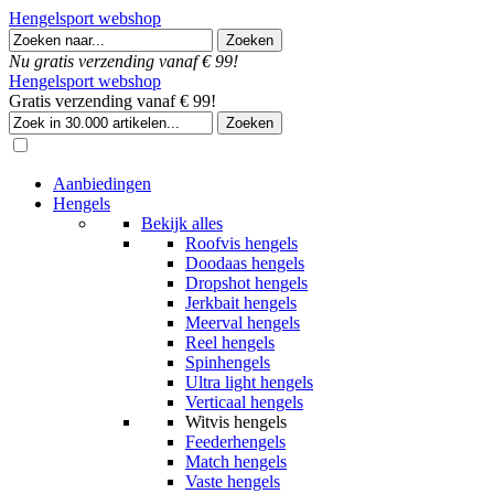
Hengelsport webshop
Nu gratis verzending vanaf € 99!
Hengelsport webshop
Gratis verzending vanaf € 99!
Aanbiedingen
Hengels
Bekijk alles
Roofvis hengels
Doodaas hengels
Dropshot hengels
Jerkbait hengels
Meerval hengels
Reel hengels
Spinhengels
Ultra light hengels
Verticaal hengels
Witvis hengels
Feederhengels
Match hengels
Vaste hengels