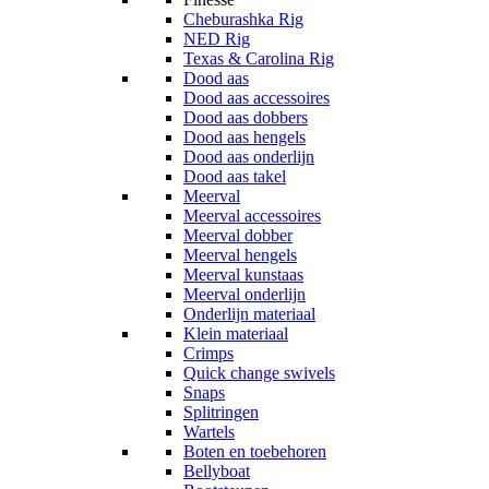
Cheburashka Rig
NED Rig
Texas & Carolina Rig
Dood aas
Dood aas accessoires
Dood aas dobbers
Dood aas hengels
Dood aas onderlijn
Dood aas takel
Meerval
Meerval accessoires
Meerval dobber
Meerval hengels
Meerval kunstaas
Meerval onderlijn
Onderlijn materiaal
Klein materiaal
Crimps
Quick change swivels
Snaps
Splitringen
Wartels
Boten en toebehoren
Bellyboat