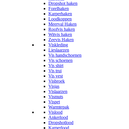
Dropshot haken
Forelhaken
Karperhaken
Loodkoppen
Meerval Haken
Roofvis haken
Witvis haken
Zeevis Haken
Viskleding
Lieslaarzen
Vis handschoenen
Vis schoenen
Vis shirt
Vis trui
Vis vest
Visbroek
Visjas
Vislaarzen
Vismuts
Vispet
Warmtepak
Vislood
Ankerlood
Dropshotlood
Karperlood