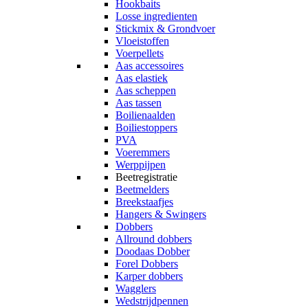
Hookbaits
Losse ingredienten
Stickmix & Grondvoer
Vloeistoffen
Voerpellets
Aas accessoires
Aas elastiek
Aas scheppen
Aas tassen
Boilienaalden
Boiliestoppers
PVA
Voeremmers
Werppijpen
Beetregistratie
Beetmelders
Breekstaafjes
Hangers & Swingers
Dobbers
Allround dobbers
Doodaas Dobber
Forel Dobbers
Karper dobbers
Wagglers
Wedstrijdpennen