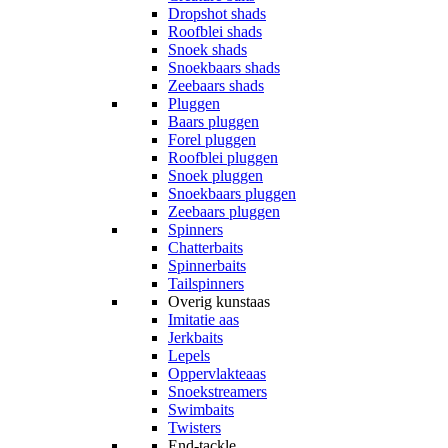
Dropshot shads
Roofblei shads
Snoek shads
Snoekbaars shads
Zeebaars shads
Pluggen
Baars pluggen
Forel pluggen
Roofblei pluggen
Snoek pluggen
Snoekbaars pluggen
Zeebaars pluggen
Spinners
Chatterbaits
Spinnerbaits
Tailspinners
Overig kunstaas
Imitatie aas
Jerkbaits
Lepels
Oppervlakteaas
Snoekstreamers
Swimbaits
Twisters
End-tackle