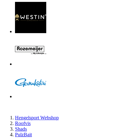
Hengelsport Webshop
Roofvis
Shads
PulzBait