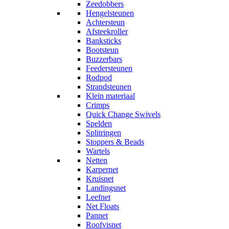
Zeedobbers
Hengelsteunen
Achtersteun
Afsteekroller
Banksticks
Bootsteun
Buzzerbars
Feedersteunen
Rodpod
Strandsteunen
Klein materiaal
Crimps
Quick Change Swivels
Spelden
Splitringen
Stoppers & Beads
Wartels
Netten
Karpernet
Kruisnet
Landingsnet
Leefnet
Net Floats
Pannet
Roofvisnet