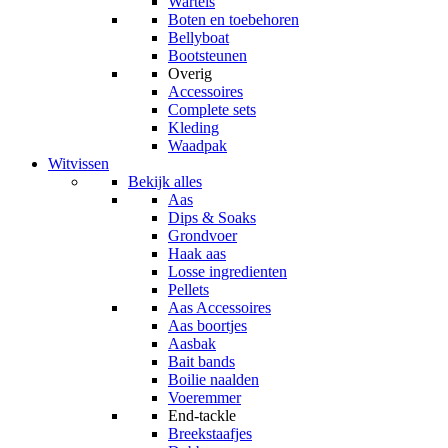
Wartels
Boten en toebehoren
Bellyboat
Bootsteunen
Overig
Accessoires
Complete sets
Kleding
Waadpak
Witvissen
Bekijk alles
Aas
Dips & Soaks
Grondvoer
Haak aas
Losse ingredienten
Pellets
Aas Accessoires
Aas boortjes
Aasbak
Bait bands
Boilie naalden
Voeremmer
End-tackle
Breekstaafjes