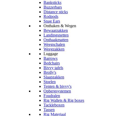
Banksticks
Buzzerbars
Distance sticks
Rodpods
Snag Ears
Onthaken & Wegen
Bewaarzakken
Landingsnetten
Onthaakmatten
Weegschalen
Weegzakken
Luggage
Barrows
Bedchairs
Bivvy tafels
Brolly's
Slaapzakken
Stoelen
Tenten & bivvy's
Opbergsystemen
Foudralen
Rig Wallets & Rig boxes
Tackleboxen
Tassen
Rig Materiaal