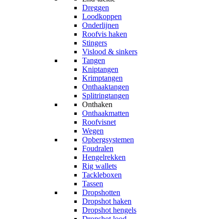
Dreggen
Loodkoppen
Onderlijnen
Roofvis haken
Stingers
Vislood & sinkers
Tangen
Kniptangen
Krimptangen
Onthaaktangen
Splitringtangen
Onthaken
Onthaakmatten
Roofvisnet
Wegen
Opbergsystemen
Foudralen
Hengelrekken
Rig wallets
Tackleboxen
Tassen
Dropshotten
Dropshot haken
Dropshot hengels
Dropshot lood