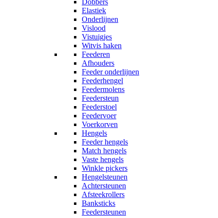
Dobbers
Elastiek
Onderlijnen
Vislood
Vistuigjes
Witvis haken
Feederen
Afhouders
Feeder onderlijnen
Feederhengel
Feedermolens
Feedersteun
Feederstoel
Feedervoer
Voerkorven
Hengels
Feeder hengels
Match hengels
Vaste hengels
Winkle pickers
Hengelsteunen
Achtersteunen
Afsteekrollers
Banksticks
Feedersteunen