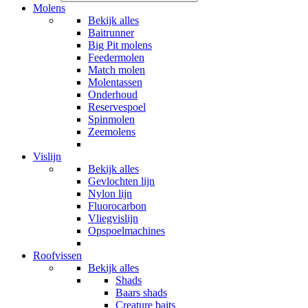
Molens
Bekijk alles
Baitrunner
Big Pit molens
Feedermolen
Match molen
Molentassen
Onderhoud
Reservespoel
Spinmolen
Zeemolens
Vislijn
Bekijk alles
Gevlochten lijn
Nylon lijn
Fluorocarbon
Vliegvislijn
Opspoelmachines
Roofvissen
Bekijk alles
Shads
Baars shads
Creature baits