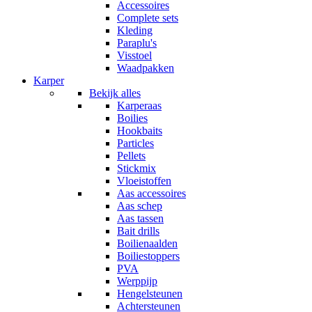
Accessoires
Complete sets
Kleding
Paraplu's
Visstoel
Waadpakken
Karper
Bekijk alles
Karperaas
Boilies
Hookbaits
Particles
Pellets
Stickmix
Vloeistoffen
Aas accessoires
Aas schep
Aas tassen
Bait drills
Boilienaalden
Boiliestoppers
PVA
Werppijp
Hengelsteunen
Achtersteunen