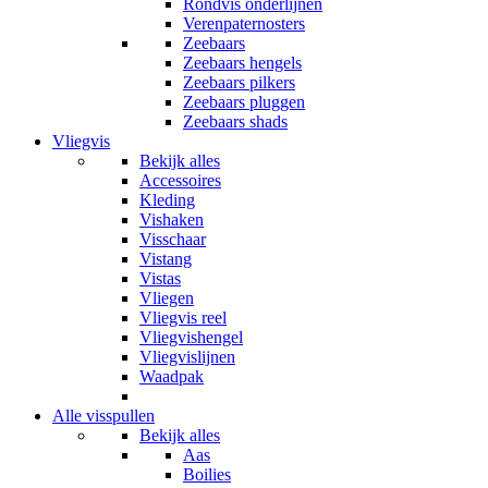
Rondvis onderlijnen
Verenpaternosters
Zeebaars
Zeebaars hengels
Zeebaars pilkers
Zeebaars pluggen
Zeebaars shads
Vliegvis
Bekijk alles
Accessoires
Kleding
Vishaken
Visschaar
Vistang
Vistas
Vliegen
Vliegvis reel
Vliegvishengel
Vliegvislijnen
Waadpak
Alle visspullen
Bekijk alles
Aas
Boilies