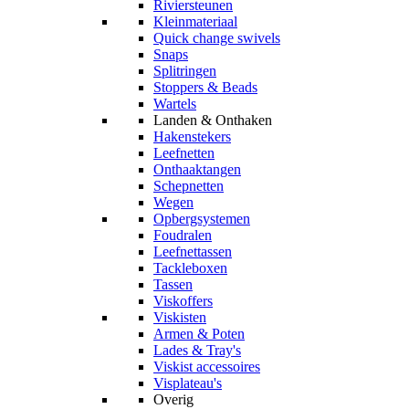
Riviersteunen
Kleinmateriaal
Quick change swivels
Snaps
Splitringen
Stoppers & Beads
Wartels
Landen & Onthaken
Hakenstekers
Leefnetten
Onthaaktangen
Schepnetten
Wegen
Opbergsystemen
Foudralen
Leefnettassen
Tackleboxen
Tassen
Viskoffers
Viskisten
Armen & Poten
Lades & Tray's
Viskist accessoires
Visplateau's
Overig