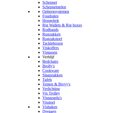
Schepnet
Schepnetstelen
Opbergsystemen
Foudralen
Hengelrek
Rig Wallets & Rig boxes
Rodbands
Rugzakken
Rugzakstoel
Tackleboxen
Viskoffers
Vistassen
Verblijf
Bedchairs
Brolly's
Cookware
Slaapzakken
Tafels
Tenten & Bivvy's
Verlichting
Vis Trolley
Visparaplu's
Visstoel
Vishaken
Dreggen