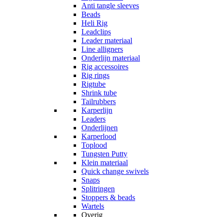
Anti tangle sleeves
Beads
Heli Rig
Leadclips
Leader materiaal
Line alligners
Onderlijn materiaal
Rig accessoires
Rig rings
Rigtube
Shrink tube
Tailrubbers
Karperlijn
Leaders
Onderlijnen
Karperlood
Toplood
Tungsten Putty
Klein materiaal
Quick change swivels
Snaps
Splitringen
Stoppers & beads
Wartels
Overig