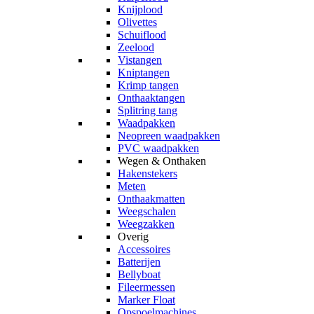
Knijplood
Olivettes
Schuiflood
Zeelood
Vistangen
Kniptangen
Krimp tangen
Onthaaktangen
Splitring tang
Waadpakken
Neopreen waadpakken
PVC waadpakken
Wegen & Onthaken
Hakenstekers
Meten
Onthaakmatten
Weegschalen
Weegzakken
Overig
Accessoires
Batterijen
Bellyboat
Fileermessen
Marker Float
Opspoelmachines