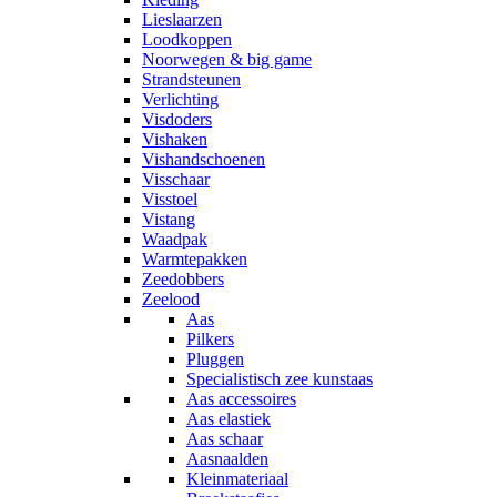
Lieslaarzen
Loodkoppen
Noorwegen & big game
Strandsteunen
Verlichting
Visdoders
Vishaken
Vishandschoenen
Visschaar
Visstoel
Vistang
Waadpak
Warmtepakken
Zeedobbers
Zeelood
Aas
Pilkers
Pluggen
Specialistisch zee kunstaas
Aas accessoires
Aas elastiek
Aas schaar
Aasnaalden
Kleinmateriaal