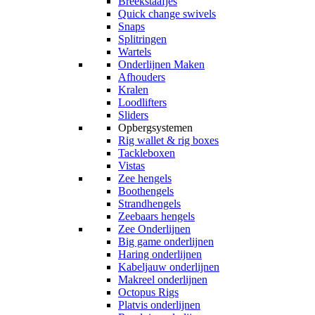
Breekstaafjes
Quick change swivels
Snaps
Splitringen
Wartels
Onderlijnen Maken
Afhouders
Kralen
Loodlifters
Sliders
Opbergsystemen
Rig wallet & rig boxes
Tackleboxen
Vistas
Zee hengels
Boothengels
Strandhengels
Zeebaars hengels
Zee Onderlijnen
Big game onderlijnen
Haring onderlijnen
Kabeljauw onderlijnen
Makreel onderlijnen
Octopus Rigs
Platvis onderlijnen