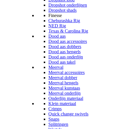
Dropshot onderlijnen
Dropshot shads
Finesse
Cheburashka Rig
NED Rig
Texas & Carolina Rig
Dood aas
Dood aas accessoires
Dood aas dobbers
Dood aas hengels
Dood aas onderlijn
Dood aas takel
Meerval
Meerval accessoires
Meerval dobber
Meerval hengels
Meerval kunstaas
Meerval onderlijn
Onderlijn materiaal
Klein materiaal
Crimps
Quick change swivels
Snaps
Splitringen