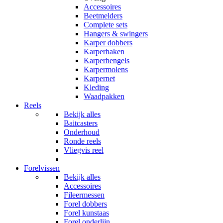
Accessoires
Beetmelders
Complete sets
Hangers & swingers
Karper dobbers
Karperhaken
Karperhengels
Karpermolens
Karpernet
Kleding
Waadpakken
Reels
Bekijk alles
Baitcasters
Onderhoud
Ronde reels
Vliegvis reel
Forelvissen
Bekijk alles
Accessoires
Fileermessen
Forel dobbers
Forel kunstaas
Forel onderlijn