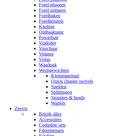
Forel pluggen
Forel spinners
Forelhaken
Forelhengels
Kleding
Onthaaktang
Powerbait
Visdoder
Visschaar
Vistang
Vistas
Waadpak
Werpgewichten
Kleinmateriaal
Quick change swivels
Spelden
Splitringen
Stoppers & beads
Wartels
Zeevis
Bekijk alles
Accessoires
Complete sets
Fileermessen
Kleding