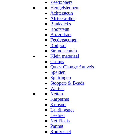
Zeedobbers
Hengelsteunen
Achtersteun
Afsteekroller
Banksticks
Bootsteun
Buzzerbars
Feedersteunen
Rodpod
Strandsteunen
Klein materiaal
Crimps
Quick Change Swivels
Spelden
Splitringen
Stoppers & Beads
Wartels
Netten
Karpernet
Kruisnet
Landingsnet
Leefnet
Net Floats
Pannet
Roofvisnet