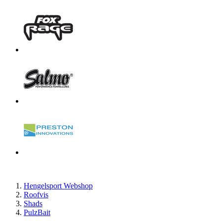
Hengelsport Webshop
Roofvis
Shads
PulzBait