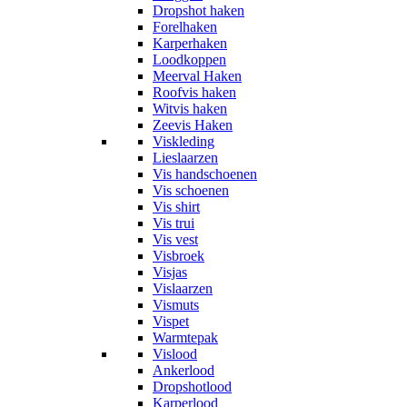
Dropshot haken
Forelhaken
Karperhaken
Loodkoppen
Meerval Haken
Roofvis haken
Witvis haken
Zeevis Haken
Viskleding
Lieslaarzen
Vis handschoenen
Vis schoenen
Vis shirt
Vis trui
Vis vest
Visbroek
Visjas
Vislaarzen
Vismuts
Vispet
Warmtepak
Vislood
Ankerlood
Dropshotlood
Karperlood