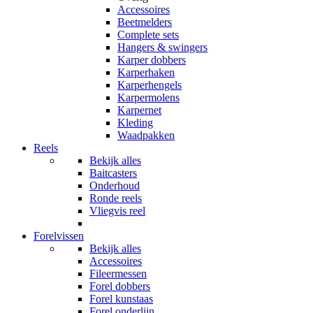
Accessoires
Beetmelders
Complete sets
Hangers & swingers
Karper dobbers
Karperhaken
Karperhengels
Karpermolens
Karpernet
Kleding
Waadpakken
Reels
Bekijk alles
Baitcasters
Onderhoud
Ronde reels
Vliegvis reel
Forelvissen
Bekijk alles
Accessoires
Fileermessen
Forel dobbers
Forel kunstaas
Forel onderlijn