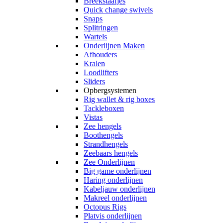
Breekstaafjes
Quick change swivels
Snaps
Splitringen
Wartels
Onderlijnen Maken
Afhouders
Kralen
Loodlifters
Sliders
Opbergsystemen
Rig wallet & rig boxes
Tackleboxen
Vistas
Zee hengels
Boothengels
Strandhengels
Zeebaars hengels
Zee Onderlijnen
Big game onderlijnen
Haring onderlijnen
Kabeljauw onderlijnen
Makreel onderlijnen
Octopus Rigs
Platvis onderlijnen