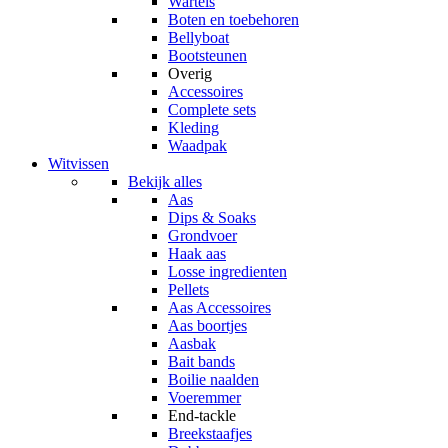
Wartels
Boten en toebehoren
Bellyboat
Bootsteunen
Overig
Accessoires
Complete sets
Kleding
Waadpak
Witvissen
Bekijk alles
Aas
Dips & Soaks
Grondvoer
Haak aas
Losse ingredienten
Pellets
Aas Accessoires
Aas boortjes
Aasbak
Bait bands
Boilie naalden
Voeremmer
End-tackle
Breekstaafjes