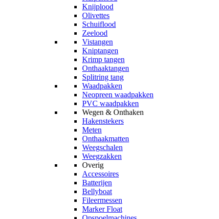
Knijplood
Olivettes
Schuiflood
Zeelood
Vistangen
Kniptangen
Krimp tangen
Onthaaktangen
Splitring tang
Waadpakken
Neopreen waadpakken
PVC waadpakken
Wegen & Onthaken
Hakenstekers
Meten
Onthaakmatten
Weegschalen
Weegzakken
Overig
Accessoires
Batterijen
Bellyboat
Fileermessen
Marker Float
Opspoelmachines