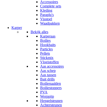
Accessoires
Complete sets
Kleding
Paraplu's
Visstoel
Waadpakken
Karper
Bekijk alles
Karperaas
Boilies
Hookbaits
Particles
Pellets
Stickmix
Vloeistoffen
Aas accessoires
Aas schep
Aas tassen
Bait drills
Boilienaalden
Boiliestoppers
PVA
Werppijp
Hengelsteunen
Achtersteunen