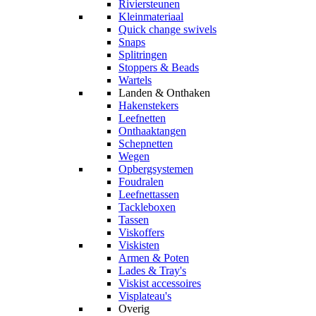
Riviersteunen
Kleinmateriaal
Quick change swivels
Snaps
Splitringen
Stoppers & Beads
Wartels
Landen & Onthaken
Hakenstekers
Leefnetten
Onthaaktangen
Schepnetten
Wegen
Opbergsystemen
Foudralen
Leefnettassen
Tackleboxen
Tassen
Viskoffers
Viskisten
Armen & Poten
Lades & Tray's
Viskist accessoires
Visplateau's
Overig