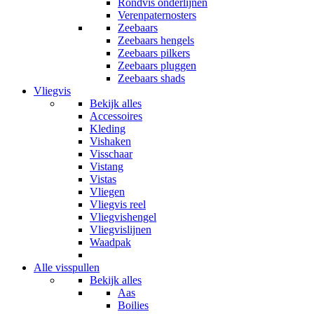
Rondvis onderlijnen
Verenpaternosters
Zeebaars
Zeebaars hengels
Zeebaars pilkers
Zeebaars pluggen
Zeebaars shads
Vliegvis
Bekijk alles
Accessoires
Kleding
Vishaken
Visschaar
Vistang
Vistas
Vliegen
Vliegvis reel
Vliegvishengel
Vliegvislijnen
Waadpak
Alle visspullen
Bekijk alles
Aas
Boilies