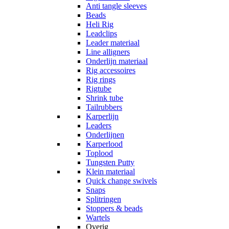
Anti tangle sleeves
Beads
Heli Rig
Leadclips
Leader materiaal
Line alligners
Onderlijn materiaal
Rig accessoires
Rig rings
Rigtube
Shrink tube
Tailrubbers
Karperlijn
Leaders
Onderlijnen
Karperlood
Toplood
Tungsten Putty
Klein materiaal
Quick change swivels
Snaps
Splitringen
Stoppers & beads
Wartels
Overig