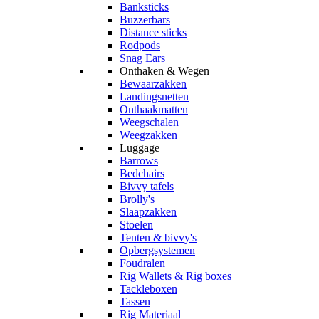
Banksticks
Buzzerbars
Distance sticks
Rodpods
Snag Ears
Onthaken & Wegen
Bewaarzakken
Landingsnetten
Onthaakmatten
Weegschalen
Weegzakken
Luggage
Barrows
Bedchairs
Bivvy tafels
Brolly's
Slaapzakken
Stoelen
Tenten & bivvy's
Opbergsystemen
Foudralen
Rig Wallets & Rig boxes
Tackleboxen
Tassen
Rig Materiaal