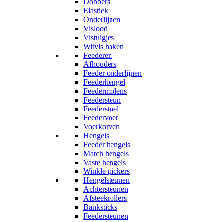
Dobbers
Elastiek
Onderlijnen
Vislood
Vistuigjes
Witvis haken
Feederen
Afhouders
Feeder onderlijnen
Feederhengel
Feedermolens
Feedersteun
Feederstoel
Feedervoer
Voerkorven
Hengels
Feeder hengels
Match hengels
Vaste hengels
Winkle pickers
Hengelsteunen
Achtersteunen
Afsteekrollers
Banksticks
Feedersteunen