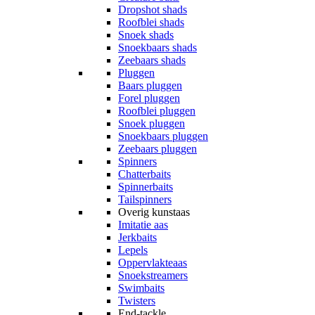
Dropshot shads
Roofblei shads
Snoek shads
Snoekbaars shads
Zeebaars shads
Pluggen
Baars pluggen
Forel pluggen
Roofblei pluggen
Snoek pluggen
Snoekbaars pluggen
Zeebaars pluggen
Spinners
Chatterbaits
Spinnerbaits
Tailspinners
Overig kunstaas
Imitatie aas
Jerkbaits
Lepels
Oppervlakteaas
Snoekstreamers
Swimbaits
Twisters
End-tackle