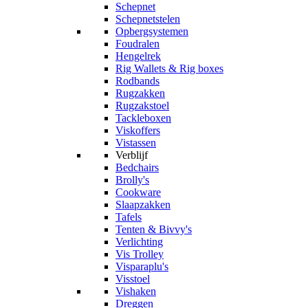
Schepnet
Schepnetstelen
Opbergsystemen
Foudralen
Hengelrek
Rig Wallets & Rig boxes
Rodbands
Rugzakken
Rugzakstoel
Tackleboxen
Viskoffers
Vistassen
Verblijf
Bedchairs
Brolly's
Cookware
Slaapzakken
Tafels
Tenten & Bivvy's
Verlichting
Vis Trolley
Visparaplu's
Visstoel
Vishaken
Dreggen