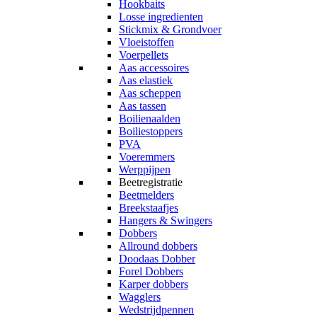
Hookbaits
Losse ingredienten
Stickmix & Grondvoer
Vloeistoffen
Voerpellets
Aas accessoires
Aas elastiek
Aas scheppen
Aas tassen
Boilienaalden
Boiliestoppers
PVA
Voeremmers
Werppijpen
Beetregistratie
Beetmelders
Breekstaafjes
Hangers & Swingers
Dobbers
Allround dobbers
Doodaas Dobber
Forel Dobbers
Karper dobbers
Wagglers
Wedstrijdpennen