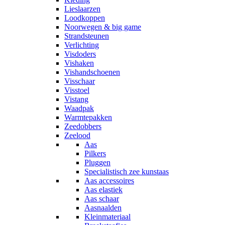
Lieslaarzen
Loodkoppen
Noorwegen & big game
Strandsteunen
Verlichting
Visdoders
Vishaken
Vishandschoenen
Visschaar
Visstoel
Vistang
Waadpak
Warmtepakken
Zeedobbers
Zeelood
Aas
Pilkers
Pluggen
Specialistisch zee kunstaas
Aas accessoires
Aas elastiek
Aas schaar
Aasnaalden
Kleinmateriaal