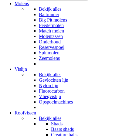
Molens
Bekijk alles
Baitrunner
Big Pit molens
Feedermolen
Match molen
Molentassen
Onderhoud
Reservespoel
Spinmolen
Zeemolens
Vislijn
Bekijk alles
Gevlochten lijn
Nylon lijn
Fluorocarbon
Vliegvislijn
Opspoelmachines
Roofvissen
Bekijk alles
Shads
Baars shads
Creature baits