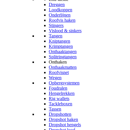
Dreggen
Loodkoppen
Onderlijnen
Roofvis haken
Stingers
Vislood & sinkers
Tangen
Kniptangen
Krimptangen
Onthaaktangen
Splitringtangen
Onthaken
Onthaakmatten
Roofvisnet
Wegen
Opbergsystemen
Foudralen
Hengelrekken
Rig wallets
Tackleboxen
Tassen
Dropshotten
Dropshot haken
Dropshot hengels
Dropshot lood