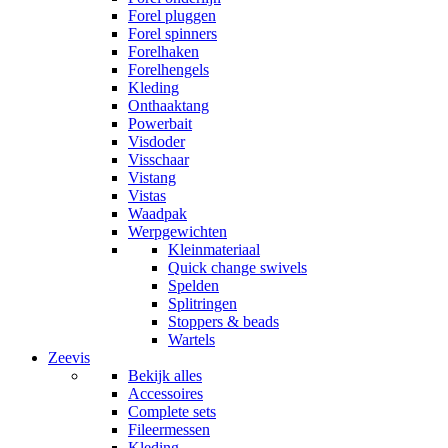
Forel pluggen
Forel spinners
Forelhaken
Forelhengels
Kleding
Onthaaktang
Powerbait
Visdoder
Visschaar
Vistang
Vistas
Waadpak
Werpgewichten
Kleinmateriaal
Quick change swivels
Spelden
Splitringen
Stoppers & beads
Wartels
Zeevis
Bekijk alles
Accessoires
Complete sets
Fileermessen
Kleding