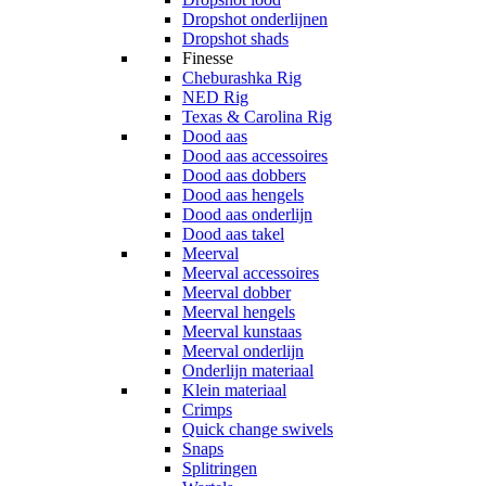
Dropshot onderlijnen
Dropshot shads
Finesse
Cheburashka Rig
NED Rig
Texas & Carolina Rig
Dood aas
Dood aas accessoires
Dood aas dobbers
Dood aas hengels
Dood aas onderlijn
Dood aas takel
Meerval
Meerval accessoires
Meerval dobber
Meerval hengels
Meerval kunstaas
Meerval onderlijn
Onderlijn materiaal
Klein materiaal
Crimps
Quick change swivels
Snaps
Splitringen