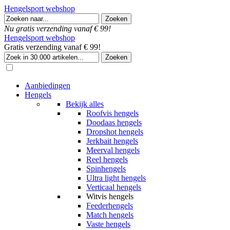
Hengelsport webshop
Nu gratis verzending vanaf € 99!
Hengelsport webshop
Gratis verzending vanaf € 99!
Aanbiedingen
Hengels
Bekijk alles
Roofvis hengels
Doodaas hengels
Dropshot hengels
Jerkbait hengels
Meerval hengels
Reel hengels
Spinhengels
Ultra light hengels
Verticaal hengels
Witvis hengels
Feederhengels
Match hengels
Vaste hengels