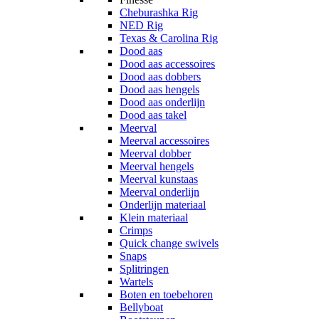
Cheburashka Rig
NED Rig
Texas & Carolina Rig
Dood aas
Dood aas accessoires
Dood aas dobbers
Dood aas hengels
Dood aas onderlijn
Dood aas takel
Meerval
Meerval accessoires
Meerval dobber
Meerval hengels
Meerval kunstaas
Meerval onderlijn
Onderlijn materiaal
Klein materiaal
Crimps
Quick change swivels
Snaps
Splitringen
Wartels
Boten en toebehoren
Bellyboat