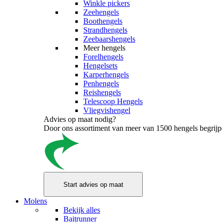
Winkle pickers
Zeehengels
Boothengels
Strandhengels
Zeebaarshengels
Meer hengels
Forelhengels
Hengelsets
Karperhengels
Penhengels
Reishengels
Telescoop Hengels
Vliegvishengel
Advies op maat nodig?
Door ons assortiment van meer van 1500 hengels begrijpen
Molens
Bekijk alles
Baitrunner