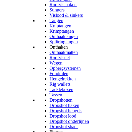
Roofvis haken
Stingers
Vislood & sinkers
Tangen
Kniptangen
Krimptangen
Onthaaktangen
Splitringtangen
Onthaken
Onthaakmatten
Roofvisnet
Wegen
Opbergsystemen
Foudralen
Hengelrekken
Rig wallets
Tackleboxen
Tassen
Dropshotten
Dropshot haken
Dropshot hengels
Dropshot lood
Dropshot onderlijnen
Dropshot shads
Finesse