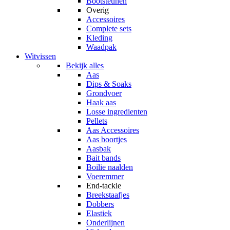
Bootsteunen
Overig
Accessoires
Complete sets
Kleding
Waadpak
Witvissen
Bekijk alles
Aas
Dips & Soaks
Grondvoer
Haak aas
Losse ingredienten
Pellets
Aas Accessoires
Aas boortjes
Aasbak
Bait bands
Boilie naalden
Voeremmer
End-tackle
Breekstaafjes
Dobbers
Elastiek
Onderlijnen