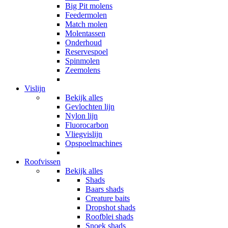
Big Pit molens
Feedermolen
Match molen
Molentassen
Onderhoud
Reservespoel
Spinmolen
Zeemolens
Vislijn
Bekijk alles
Gevlochten lijn
Nylon lijn
Fluorocarbon
Vliegvislijn
Opspoelmachines
Roofvissen
Bekijk alles
Shads
Baars shads
Creature baits
Dropshot shads
Roofblei shads
Snoek shads