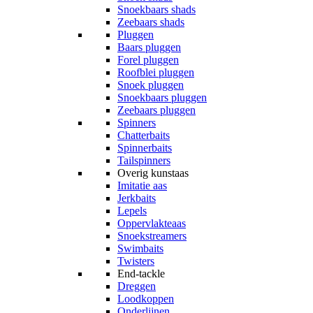
Snoekbaars shads
Zeebaars shads
Pluggen
Baars pluggen
Forel pluggen
Roofblei pluggen
Snoek pluggen
Snoekbaars pluggen
Zeebaars pluggen
Spinners
Chatterbaits
Spinnerbaits
Tailspinners
Overig kunstaas
Imitatie aas
Jerkbaits
Lepels
Oppervlakteaas
Snoekstreamers
Swimbaits
Twisters
End-tackle
Dreggen
Loodkoppen
Onderlijnen