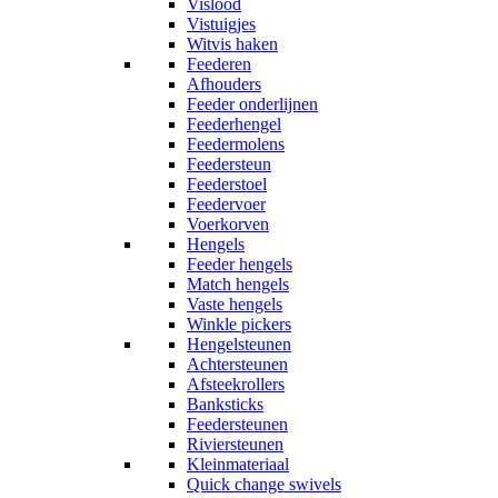
Vislood
Vistuigjes
Witvis haken
Feederen
Afhouders
Feeder onderlijnen
Feederhengel
Feedermolens
Feedersteun
Feederstoel
Feedervoer
Voerkorven
Hengels
Feeder hengels
Match hengels
Vaste hengels
Winkle pickers
Hengelsteunen
Achtersteunen
Afsteekrollers
Banksticks
Feedersteunen
Riviersteunen
Kleinmateriaal
Quick change swivels