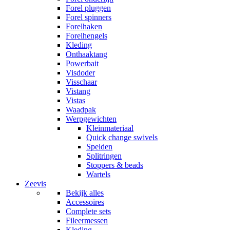
Forel pluggen
Forel spinners
Forelhaken
Forelhengels
Kleding
Onthaaktang
Powerbait
Visdoder
Visschaar
Vistang
Vistas
Waadpak
Werpgewichten
Kleinmateriaal
Quick change swivels
Spelden
Splitringen
Stoppers & beads
Wartels
Zeevis
Bekijk alles
Accessoires
Complete sets
Fileermessen
Kleding