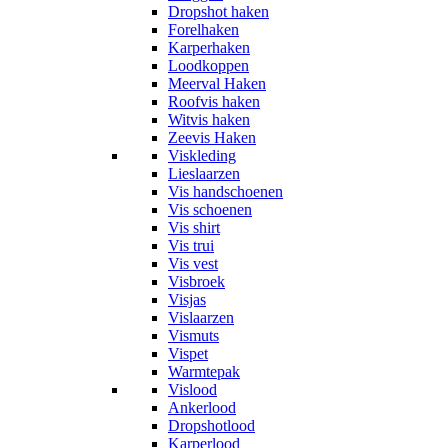
Dropshot haken
Forelhaken
Karperhaken
Loodkoppen
Meerval Haken
Roofvis haken
Witvis haken
Zeevis Haken
Viskleding
Lieslaarzen
Vis handschoenen
Vis schoenen
Vis shirt
Vis trui
Vis vest
Visbroek
Visjas
Vislaarzen
Vismuts
Vispet
Warmtepak
Vislood
Ankerlood
Dropshotlood
Karperlood