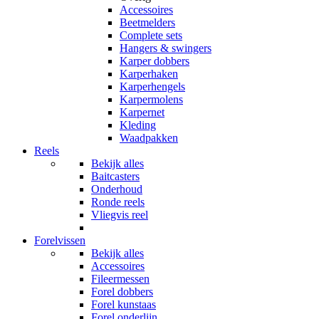
Accessoires
Beetmelders
Complete sets
Hangers & swingers
Karper dobbers
Karperhaken
Karperhengels
Karpermolens
Karpernet
Kleding
Waadpakken
Reels
Bekijk alles
Baitcasters
Onderhoud
Ronde reels
Vliegvis reel
Forelvissen
Bekijk alles
Accessoires
Fileermessen
Forel dobbers
Forel kunstaas
Forel onderlijn