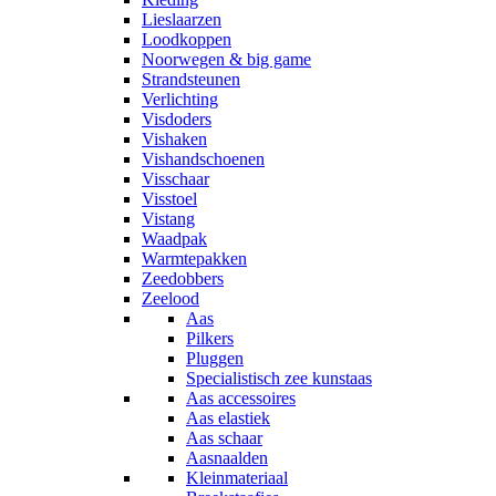
Lieslaarzen
Loodkoppen
Noorwegen & big game
Strandsteunen
Verlichting
Visdoders
Vishaken
Vishandschoenen
Visschaar
Visstoel
Vistang
Waadpak
Warmtepakken
Zeedobbers
Zeelood
Aas
Pilkers
Pluggen
Specialistisch zee kunstaas
Aas accessoires
Aas elastiek
Aas schaar
Aasnaalden
Kleinmateriaal