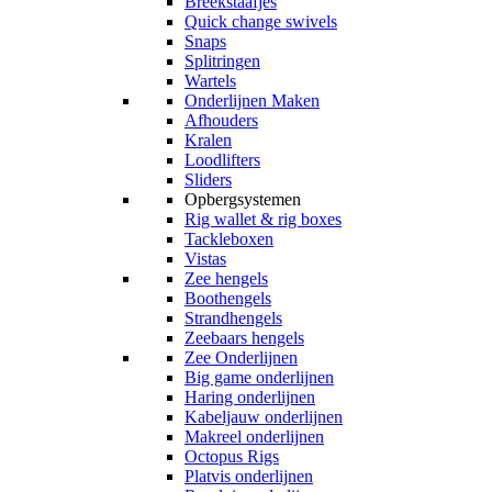
Breekstaafjes
Quick change swivels
Snaps
Splitringen
Wartels
Onderlijnen Maken
Afhouders
Kralen
Loodlifters
Sliders
Opbergsystemen
Rig wallet & rig boxes
Tackleboxen
Vistas
Zee hengels
Boothengels
Strandhengels
Zeebaars hengels
Zee Onderlijnen
Big game onderlijnen
Haring onderlijnen
Kabeljauw onderlijnen
Makreel onderlijnen
Octopus Rigs
Platvis onderlijnen