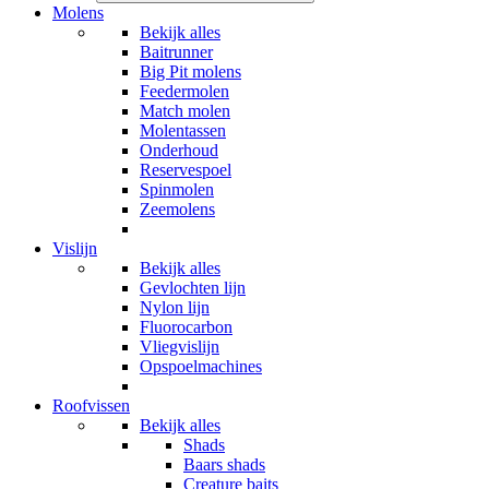
Molens
Bekijk alles
Baitrunner
Big Pit molens
Feedermolen
Match molen
Molentassen
Onderhoud
Reservespoel
Spinmolen
Zeemolens
Vislijn
Bekijk alles
Gevlochten lijn
Nylon lijn
Fluorocarbon
Vliegvislijn
Opspoelmachines
Roofvissen
Bekijk alles
Shads
Baars shads
Creature baits