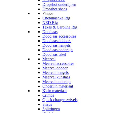
Dropshot onderlijnen
Dropshot shads
Finesse
Cheburashka Rig
NED Rig
Texas & Carolina Rig
Dood aas
Dood aas accessoires
Dood aas dobbers
Dood aas hengels
Dood aas onderlijn
Dood aas takel
Meerval
Meerval accessoires
Meerval dobber
Meerval hengels
Meerval kunstaas
Meerval onderlijn
Onderlijn materiaal
Klein materiaal
Crimps
Quick change swivels
Snaps
Splitringen