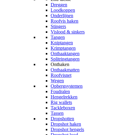
Dreggen
Loodkoppen
Onderlijnen
Roofvis haken
Stingers
Vislood & sinkers
Tangen
Kniptangen
Krimptangen
Onthaaktangen
Splitringtangen
Onthaken
Onthaakmatten
Roofvisnet
Wegen
Opbergsystemen
Foudralen
Hengelrekken
Rig wallets
Tackleboxen
Tassen
Dropshotten
Dropshot haken
Dropshot hengels
Dropshot lood