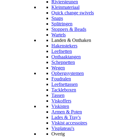
Riviersteunen
Kleinmateriaal
Quick change swivels
Snaps
Splitringen
Stoppers & Beads
Wartels
Landen & Onthaken
Hakenstekers
Leefnetten
Onthaaktangen
Schepnetten
Wegen
Opbergsystemen
Foudralen
Leefnettassen
Tackleboxen
Tassen
Viskoffers
Viskisten
Armen & Poten
Lades & Tray's
Viskist accessoires
Visplateau's
Overig