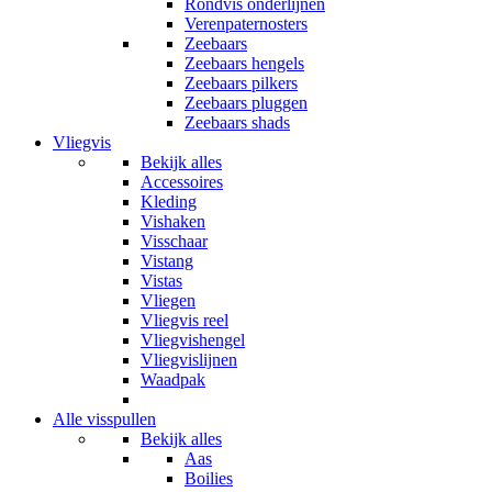
Rondvis onderlijnen
Verenpaternosters
Zeebaars
Zeebaars hengels
Zeebaars pilkers
Zeebaars pluggen
Zeebaars shads
Vliegvis
Bekijk alles
Accessoires
Kleding
Vishaken
Visschaar
Vistang
Vistas
Vliegen
Vliegvis reel
Vliegvishengel
Vliegvislijnen
Waadpak
Alle visspullen
Bekijk alles
Aas
Boilies