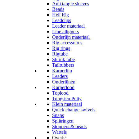
Anti tangle sleeves
Beads
Heli Rig
Leadclips
Leader materiaal
Line alligners
Onderlijn materiaal
Rig accessoires
Rig rings
Rigtube
Shrink tube
Tailrubbers
Karperlijn
Leaders
Onderlijnen
Karperlood
Toplood
Tungsten Putty
Klein materiaal
Quick change swivels
Snaps
Splitringen
Stoppers & beads
Wartels
Overig