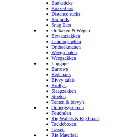
Banksticks
Buzzerbars
Distance sticks
Rodpods
Snag Ears
Onthaken & Wegen
Bewaarzakken
Landingsnetten
Onthaakmatten
Weegschalen
Weegzakken
Luggage
Barrows
Bedchairs
Bivvy tafels
Brolly's
Slaapzakken
Stoelen
Tenten & bivvy's
Opbergsystemen
Foudralen
Rig Wallets & Rig boxes
Tackleboxen
Tassen
Rig Materiaal