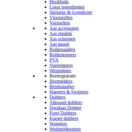
Hookbaits
Losse ingredienten
Stickmix & Grondvoer
Vloeistoffen
Voerpellets
Aas accessoires
Aas elastiek
Aas scheppen
Aas tassen
Boilienaalden
Boiliestoppers
PVA
Voeremmers
Werppijpen
Beetregistratie
Beetmelders
Breekstaafjes
Hangers & Swingers
Dobbers
Allround dobbers
Doodaas Dobber
Forel Dobbers
Karper dobbers
Wagglers
Wedstrijdpennen