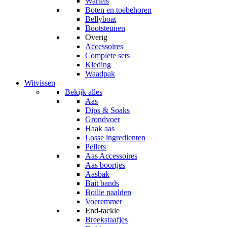
Wartels
Boten en toebehoren
Bellyboat
Bootsteunen
Overig
Accessoires
Complete sets
Kleding
Waadpak
Witvissen
Bekijk alles
Aas
Dips & Soaks
Grondvoer
Haak aas
Losse ingredienten
Pellets
Aas Accessoires
Aas boortjes
Aasbak
Bait bands
Boilie naalden
Voeremmer
End-tackle
Breekstaafjes