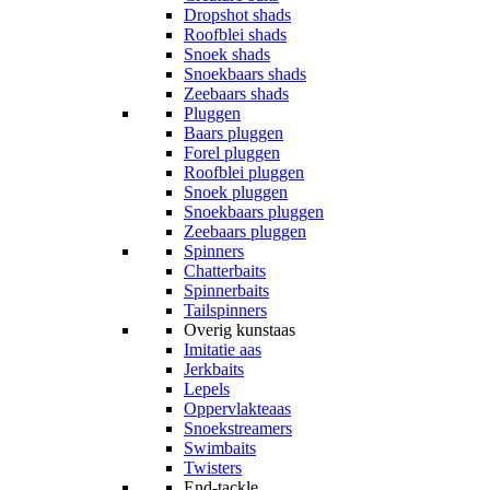
Dropshot shads
Roofblei shads
Snoek shads
Snoekbaars shads
Zeebaars shads
Pluggen
Baars pluggen
Forel pluggen
Roofblei pluggen
Snoek pluggen
Snoekbaars pluggen
Zeebaars pluggen
Spinners
Chatterbaits
Spinnerbaits
Tailspinners
Overig kunstaas
Imitatie aas
Jerkbaits
Lepels
Oppervlakteaas
Snoekstreamers
Swimbaits
Twisters
End-tackle