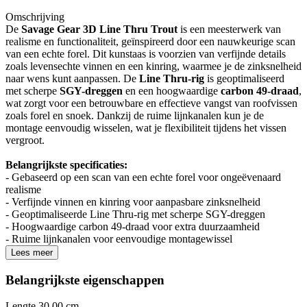
Omschrijving
De
Savage Gear 3D Line Thru Trout
is een meesterwerk van
realisme en functionaliteit, geïnspireerd door een nauwkeurige scan
van een echte forel. Dit kunstaas is voorzien van verfijnde details
zoals levensechte vinnen en een kinring, waarmee je de zinksnelheid
naar wens kunt aanpassen. De
Line Thru-rig
is geoptimaliseerd
met scherpe
SGY-dreggen
en een hoogwaardige
carbon 49-draad
,
wat zorgt voor een betrouwbare en effectieve vangst van roofvissen
zoals forel en snoek. Dankzij de ruime lijnkanalen kun je de
montage eenvoudig wisselen, wat je flexibiliteit tijdens het vissen
vergroot.
Belangrijkste specificaties:
- Gebaseerd op een scan van een echte forel voor ongeëvenaard
realisme
- Verfijnde vinnen en kinring voor aanpasbare zinksnelheid
- Geoptimaliseerde Line Thru-rig met scherpe SGY-dreggen
- Hoogwaardige carbon 49-draad voor extra duurzaamheid
- Ruime lijnkanalen voor eenvoudige montagewissel
Lees meer
Belangrijkste eigenschappen
Lengte
30.00 cm