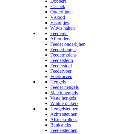
Dobbers
Elastiek
Onderlijnen
Vislood
Vistuigjes
Witvis haken
Feederen
Afhouders
Feeder onderlijnen
Feederhengel
Feedermolens
Feedersteun
Feederstoel
Feedervoer
Voerkorven
Hengels
Feeder hengels
Match hengels
Vaste hengels
Winkle pickers
Hengelsteunen
Achtersteunen
Afsteekrollers
Banksticks
Feedersteunen