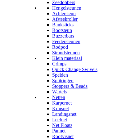
Zeedobbers
Hengelsteunen
Achtersteun
Afsteekroller
Banksticks
Bootsteun
Buzzerbars
Feedersteunen
Rodpod
Strandsteunen
Klein materiaal
Crimps
Quick Change Swivels
Spelden
Splitringen
Stoppers & Beads
Wartels
Netten
Karpernet
Kruisnet
Landingsnet
Leefnet
Net Floats
Pannet
Roofvisnet