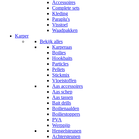
Accessoires
Complete sets
Kleding
Paraplu's
Visstoel
Waadpakken
Karper
Bekijk alles
Karperaas
Boilies
Hookbaits
Particles
Pellets
Stickmix
Vloeistoffen
Aas accessoires
Aas schep
Aas tassen
Bait drills
Boilienaalden
Boiliestoppers
PVA
Werppijp
Hengelsteunen
Achtersteunen