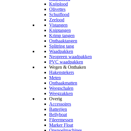
Knijplood
Olivettes
Schuiflood
Zeelood
Vistangen
Kniptangen
Krimp tangen
Onthaaktangen
Splitring tang
Waadpakken
Neopreen waadpakken
PVC waadpakken
Wegen & Onthaken
Hakenstekers
Meten
Onthaakmatten
Weegschalen
Weegzakken
Overig
Accessoires
Batterijen
Bellyboat
Fileermessen
Marker Float
Opspoelmachines