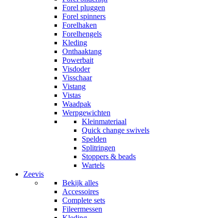
Forel pluggen
Forel spinners
Forelhaken
Forelhengels
Kleding
Onthaaktang
Powerbait
Visdoder
Visschaar
Vistang
Vistas
Waadpak
Werpgewichten
Kleinmateriaal
Quick change swivels
Spelden
Splitringen
Stoppers & beads
Wartels
Zeevis
Bekijk alles
Accessoires
Complete sets
Fileermessen
Kleding