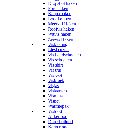
Dropshot haken
Forelhaken
Karperhaken
Loodkoppen
Meerval Haken
Roofvis haken
Witvis haken
Zeevis Haken
Viskleding
Lieslaarzen
Vis handschoenen
Vis schoenen
Vis shirt
Vis trui
Vis vest
Visbroek
Visjas
Vislaarzen
Vismuts
Vispet
Warmtepak
Vislood
Ankerlood
Dropshotlood
Karperlood