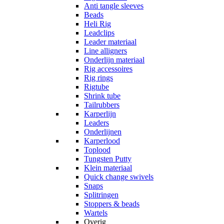
Anti tangle sleeves
Beads
Heli Rig
Leadclips
Leader materiaal
Line alligners
Onderlijn materiaal
Rig accessoires
Rig rings
Rigtube
Shrink tube
Tailrubbers
Karperlijn
Leaders
Onderlijnen
Karperlood
Toplood
Tungsten Putty
Klein materiaal
Quick change swivels
Snaps
Splitringen
Stoppers & beads
Wartels
Overig