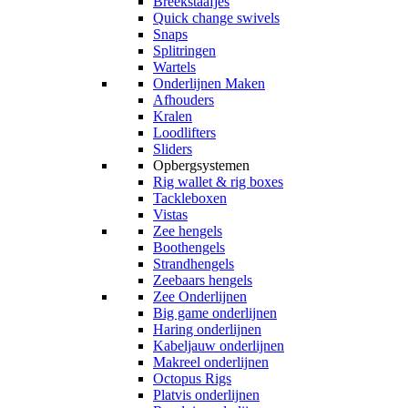
Breekstaafjes
Quick change swivels
Snaps
Splitringen
Wartels
Onderlijnen Maken
Afhouders
Kralen
Loodlifters
Sliders
Opbergsystemen
Rig wallet & rig boxes
Tackleboxen
Vistas
Zee hengels
Boothengels
Strandhengels
Zeebaars hengels
Zee Onderlijnen
Big game onderlijnen
Haring onderlijnen
Kabeljauw onderlijnen
Makreel onderlijnen
Octopus Rigs
Platvis onderlijnen