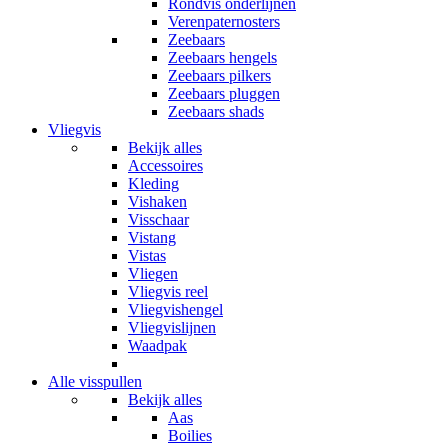
Rondvis onderlijnen
Verenpaternosters
Zeebaars
Zeebaars hengels
Zeebaars pilkers
Zeebaars pluggen
Zeebaars shads
Vliegvis
Bekijk alles
Accessoires
Kleding
Vishaken
Visschaar
Vistang
Vistas
Vliegen
Vliegvis reel
Vliegvishengel
Vliegvislijnen
Waadpak
Alle visspullen
Bekijk alles
Aas
Boilies