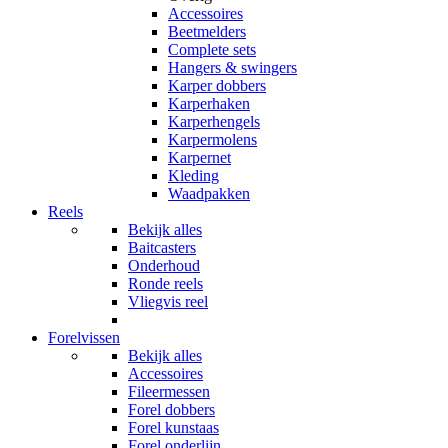
Accessoires
Beetmelders
Complete sets
Hangers & swingers
Karper dobbers
Karperhaken
Karperhengels
Karpermolens
Karpernet
Kleding
Waadpakken
Reels
Bekijk alles
Baitcasters
Onderhoud
Ronde reels
Vliegvis reel
Forelvissen
Bekijk alles
Accessoires
Fileermessen
Forel dobbers
Forel kunstaas
Forel onderlijn