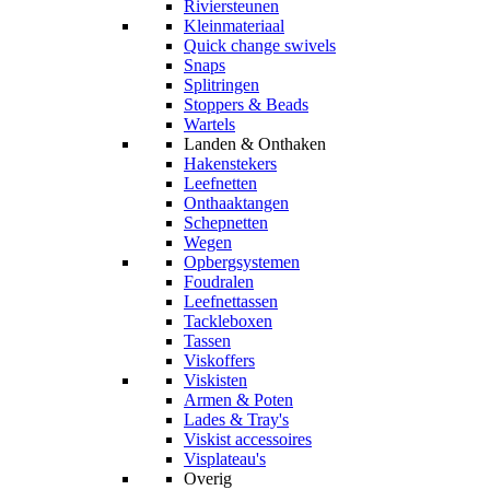
Riviersteunen
Kleinmateriaal
Quick change swivels
Snaps
Splitringen
Stoppers & Beads
Wartels
Landen & Onthaken
Hakenstekers
Leefnetten
Onthaaktangen
Schepnetten
Wegen
Opbergsystemen
Foudralen
Leefnettassen
Tackleboxen
Tassen
Viskoffers
Viskisten
Armen & Poten
Lades & Tray's
Viskist accessoires
Visplateau's
Overig