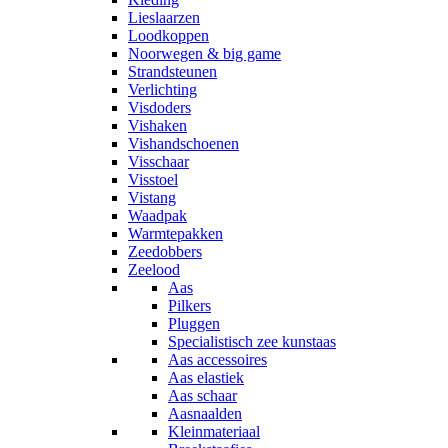
Lieslaarzen
Loodkoppen
Noorwegen & big game
Strandsteunen
Verlichting
Visdoders
Vishaken
Vishandschoenen
Visschaar
Visstoel
Vistang
Waadpak
Warmtepakken
Zeedobbers
Zeelood
Aas
Pilkers
Pluggen
Specialistisch zee kunstaas
Aas accessoires
Aas elastiek
Aas schaar
Aasnaalden
Kleinmateriaal