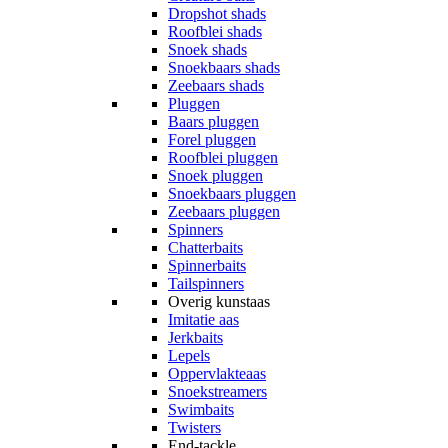
Dropshot shads
Roofblei shads
Snoek shads
Snoekbaars shads
Zeebaars shads
Pluggen
Baars pluggen
Forel pluggen
Roofblei pluggen
Snoek pluggen
Snoekbaars pluggen
Zeebaars pluggen
Spinners
Chatterbaits
Spinnerbaits
Tailspinners
Overig kunstaas
Imitatie aas
Jerkbaits
Lepels
Oppervlakteaas
Snoekstreamers
Swimbaits
Twisters
End-tackle