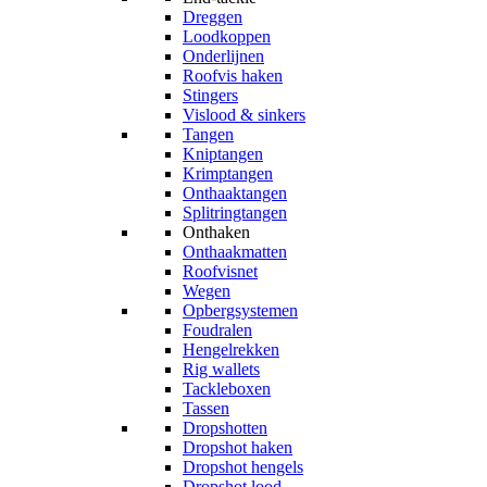
Dreggen
Loodkoppen
Onderlijnen
Roofvis haken
Stingers
Vislood & sinkers
Tangen
Kniptangen
Krimptangen
Onthaaktangen
Splitringtangen
Onthaken
Onthaakmatten
Roofvisnet
Wegen
Opbergsystemen
Foudralen
Hengelrekken
Rig wallets
Tackleboxen
Tassen
Dropshotten
Dropshot haken
Dropshot hengels
Dropshot lood