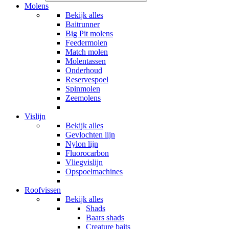
Molens
Bekijk alles
Baitrunner
Big Pit molens
Feedermolen
Match molen
Molentassen
Onderhoud
Reservespoel
Spinmolen
Zeemolens
Vislijn
Bekijk alles
Gevlochten lijn
Nylon lijn
Fluorocarbon
Vliegvislijn
Opspoelmachines
Roofvissen
Bekijk alles
Shads
Baars shads
Creature baits