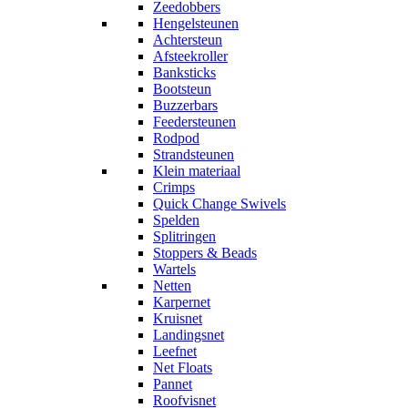
Zeedobbers
Hengelsteunen
Achtersteun
Afsteekroller
Banksticks
Bootsteun
Buzzerbars
Feedersteunen
Rodpod
Strandsteunen
Klein materiaal
Crimps
Quick Change Swivels
Spelden
Splitringen
Stoppers & Beads
Wartels
Netten
Karpernet
Kruisnet
Landingsnet
Leefnet
Net Floats
Pannet
Roofvisnet