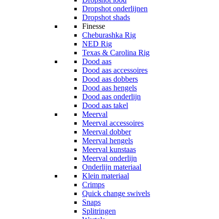
Dropshot onderlijnen
Dropshot shads
Finesse
Cheburashka Rig
NED Rig
Texas & Carolina Rig
Dood aas
Dood aas accessoires
Dood aas dobbers
Dood aas hengels
Dood aas onderlijn
Dood aas takel
Meerval
Meerval accessoires
Meerval dobber
Meerval hengels
Meerval kunstaas
Meerval onderlijn
Onderlijn materiaal
Klein materiaal
Crimps
Quick change swivels
Snaps
Splitringen