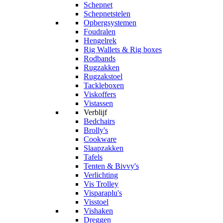
Schepnet
Schepnetstelen
Opbergsystemen
Foudralen
Hengelrek
Rig Wallets & Rig boxes
Rodbands
Rugzakken
Rugzakstoel
Tackleboxen
Viskoffers
Vistassen
Verblijf
Bedchairs
Brolly's
Cookware
Slaapzakken
Tafels
Tenten & Bivvy's
Verlichting
Vis Trolley
Visparaplu's
Visstoel
Vishaken
Dreggen