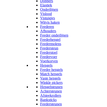
Dobbers
Elastiek
Onderlijnen
Vislood
Vistuigjes
Witvis haken
Feederen
Afhouders
Feeder onderlijnen
Feederhengel
Feedermolens
Feedersteun
Feederstoel
Feedervoer
Voerkorven
Hengels
Feeder hengels
Match hengels
Vaste hengels
Winkle pickers
Hengelsteunen
Achtersteunen
Afsteekrollers
Banksticks
Feedersteunen