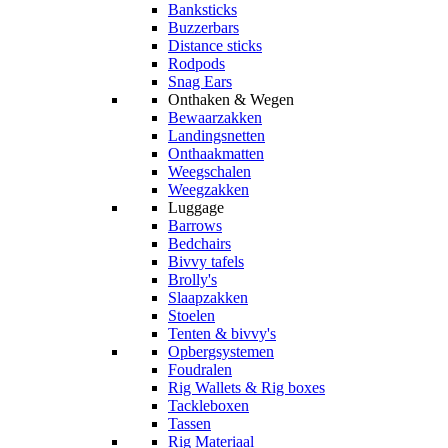
Banksticks
Buzzerbars
Distance sticks
Rodpods
Snag Ears
Onthaken & Wegen
Bewaarzakken
Landingsnetten
Onthaakmatten
Weegschalen
Weegzakken
Luggage
Barrows
Bedchairs
Bivvy tafels
Brolly's
Slaapzakken
Stoelen
Tenten & bivvy's
Opbergsystemen
Foudralen
Rig Wallets & Rig boxes
Tackleboxen
Tassen
Rig Materiaal