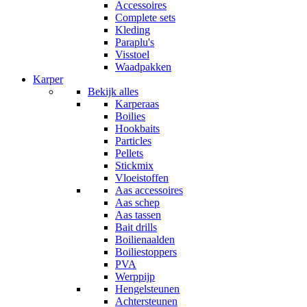
Accessoires
Complete sets
Kleding
Paraplu's
Visstoel
Waadpakken
Karper
Bekijk alles
Karperaas
Boilies
Hookbaits
Particles
Pellets
Stickmix
Vloeistoffen
Aas accessoires
Aas schep
Aas tassen
Bait drills
Boilienaalden
Boiliestoppers
PVA
Werppijp
Hengelsteunen
Achtersteunen