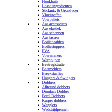
Hookbaits
Losse ingredienten
Stickmix & Grondvoer
Vloeistoffen
Voerpellets
Aas accessoires
Aas elastiek
Aas scheppen
Aas tassen
Boilienaalden
Boiliestoppers
PVA
Voeremmers
Werppijpen
Beetregistratie
Beetmelders
Breekstaafjes
Hangers & Swingers
Dobbers
Allround dobbers
Doodaas Dobber
Forel Dobbers
Karper dobbers
Wagglers
Wedstrijdpennen