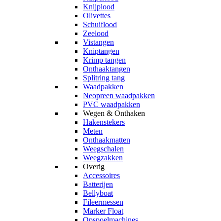
Knijplood
Olivettes
Schuiflood
Zeelood
Vistangen
Kniptangen
Krimp tangen
Onthaaktangen
Splitring tang
Waadpakken
Neopreen waadpakken
PVC waadpakken
Wegen & Onthaken
Hakenstekers
Meten
Onthaakmatten
Weegschalen
Weegzakken
Overig
Accessoires
Batterijen
Bellyboat
Fileermessen
Marker Float
Opspoelmachines