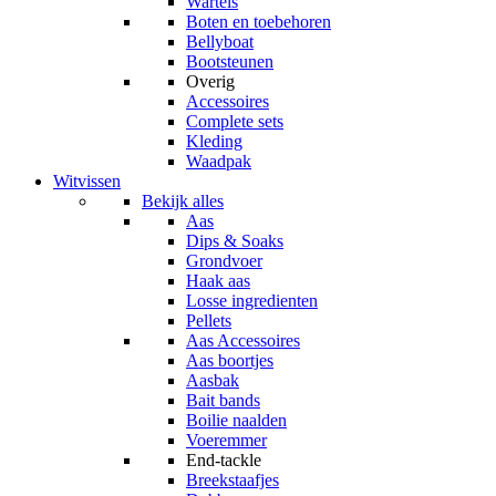
Wartels
Boten en toebehoren
Bellyboat
Bootsteunen
Overig
Accessoires
Complete sets
Kleding
Waadpak
Witvissen
Bekijk alles
Aas
Dips & Soaks
Grondvoer
Haak aas
Losse ingredienten
Pellets
Aas Accessoires
Aas boortjes
Aasbak
Bait bands
Boilie naalden
Voeremmer
End-tackle
Breekstaafjes