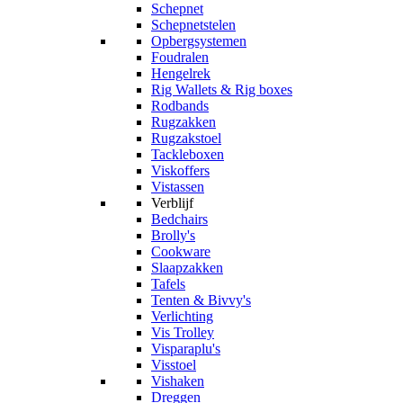
Schepnet
Schepnetstelen
Opbergsystemen
Foudralen
Hengelrek
Rig Wallets & Rig boxes
Rodbands
Rugzakken
Rugzakstoel
Tackleboxen
Viskoffers
Vistassen
Verblijf
Bedchairs
Brolly's
Cookware
Slaapzakken
Tafels
Tenten & Bivvy's
Verlichting
Vis Trolley
Visparaplu's
Visstoel
Vishaken
Dreggen