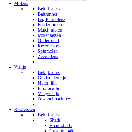
Molens
Bekijk alles
Baitrunner
Big Pit molens
Feedermolen
Match molen
Molentassen
Onderhoud
Reservespoel
Spinmolen
Zeemolens
Vislijn
Bekijk alles
Gevlochten lijn
Nylon lijn
Fluorocarbon
Vliegvislijn
Opspoelmachines
Roofvissen
Bekijk alles
Shads
Baars shads
Creature baits