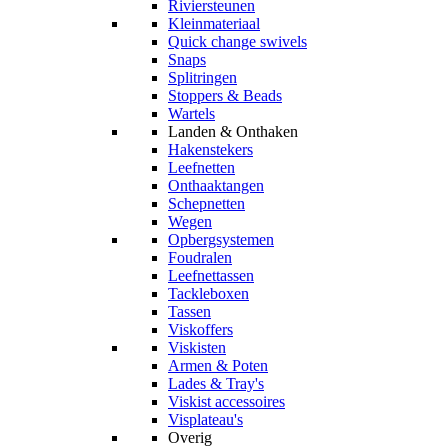
Riviersteunen
Kleinmateriaal
Quick change swivels
Snaps
Splitringen
Stoppers & Beads
Wartels
Landen & Onthaken
Hakenstekers
Leefnetten
Onthaaktangen
Schepnetten
Wegen
Opbergsystemen
Foudralen
Leefnettassen
Tackleboxen
Tassen
Viskoffers
Viskisten
Armen & Poten
Lades & Tray's
Viskist accessoires
Visplateau's
Overig