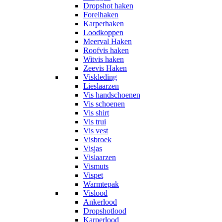
Dropshot haken
Forelhaken
Karperhaken
Loodkoppen
Meerval Haken
Roofvis haken
Witvis haken
Zeevis Haken
Viskleding
Lieslaarzen
Vis handschoenen
Vis schoenen
Vis shirt
Vis trui
Vis vest
Visbroek
Visjas
Vislaarzen
Vismuts
Vispet
Warmtepak
Vislood
Ankerlood
Dropshotlood
Karperlood