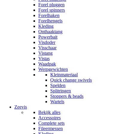
Forel pluggen
Forel spinners
Forelhaken
Forelhengels
Kleding
Onthaaktang
Powerbait
Visdoder
Visschaar
Vistang
Vistas
Waadpak
Werpgewichten
Kleinmateriaal
Quick change swivels
Spelden
Splitringen
Stoppers & beads
Wartels
Zeevis
Bekijk alles
Accessoires
Complete sets
Fileermessen
Kleding