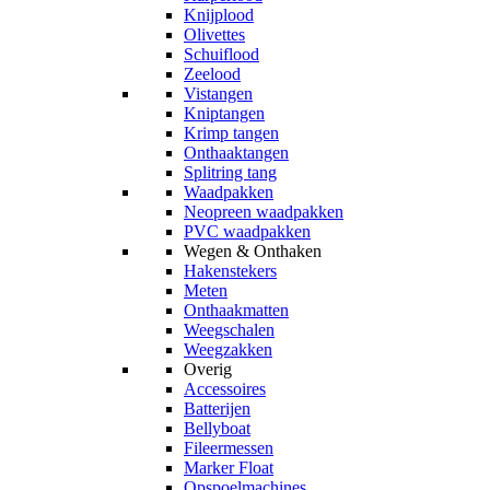
Knijplood
Olivettes
Schuiflood
Zeelood
Vistangen
Kniptangen
Krimp tangen
Onthaaktangen
Splitring tang
Waadpakken
Neopreen waadpakken
PVC waadpakken
Wegen & Onthaken
Hakenstekers
Meten
Onthaakmatten
Weegschalen
Weegzakken
Overig
Accessoires
Batterijen
Bellyboat
Fileermessen
Marker Float
Opspoelmachines