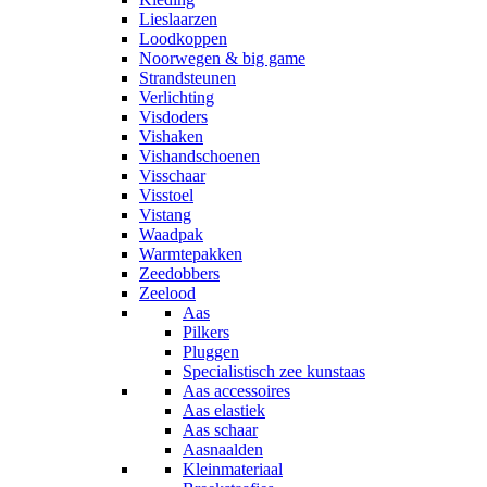
Lieslaarzen
Loodkoppen
Noorwegen & big game
Strandsteunen
Verlichting
Visdoders
Vishaken
Vishandschoenen
Visschaar
Visstoel
Vistang
Waadpak
Warmtepakken
Zeedobbers
Zeelood
Aas
Pilkers
Pluggen
Specialistisch zee kunstaas
Aas accessoires
Aas elastiek
Aas schaar
Aasnaalden
Kleinmateriaal