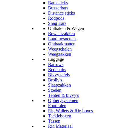
Banksticks
Buzzerbars
Distance sticks
Rodpods
Snag Ears
Onthaken & Wegen
Bewaarzakken
Landingsnetten
Onthaakmatten
Weegschalen
Weegzakken
Luggage
Barrows
Bedchairs
Bivvy tafels
Brolly's
Slaapzakken
Stoelen
Tenten & bivvy's
Opbergsystemen
Foudralen
Rig Wallets & Rig boxes
Tackleboxen
Tassen
Rig Materiaal