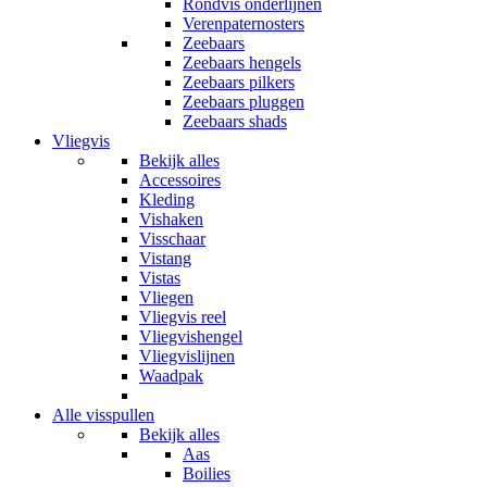
Rondvis onderlijnen
Verenpaternosters
Zeebaars
Zeebaars hengels
Zeebaars pilkers
Zeebaars pluggen
Zeebaars shads
Vliegvis
Bekijk alles
Accessoires
Kleding
Vishaken
Visschaar
Vistang
Vistas
Vliegen
Vliegvis reel
Vliegvishengel
Vliegvislijnen
Waadpak
Alle visspullen
Bekijk alles
Aas
Boilies