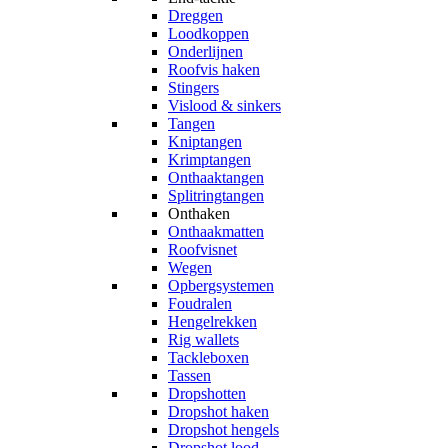
Dreggen
Loodkoppen
Onderlijnen
Roofvis haken
Stingers
Vislood & sinkers
Tangen
Kniptangen
Krimptangen
Onthaaktangen
Splitringtangen
Onthaken
Onthaakmatten
Roofvisnet
Wegen
Opbergsystemen
Foudralen
Hengelrekken
Rig wallets
Tackleboxen
Tassen
Dropshotten
Dropshot haken
Dropshot hengels
Dropshot lood