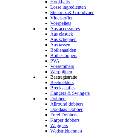
Hookbaits
Losse ingredienten
Stickmix & Grondvoer
Vloeistoffen
Voerpellets
Aas accessoires
Aas elastiek
Aas scheppen
Aas tassen
Boilienaalden
Boiliestoppers
PVA
Voeremmers
Werppijpen
Beetregistratie
Beetmelders
Breekstaafjes
Hangers & Swingers
Dobbers
Allround dobbers
Doodaas Dobber
Forel Dobbers
Karper dobbers
Wagglers
Wedstrijdpennen