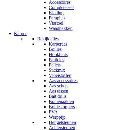
Accessoires
Complete sets
Kleding
Paraplu's
Visstoel
Waadpakken
Karper
Bekijk alles
Karperaas
Boilies
Hookbaits
Particles
Pellets
Stickmix
Vloeistoffen
Aas accessoires
Aas schep
Aas tassen
Bait drills
Boilienaalden
Boiliestoppers
PVA
Werppijp
Hengelsteunen
Achtersteunen