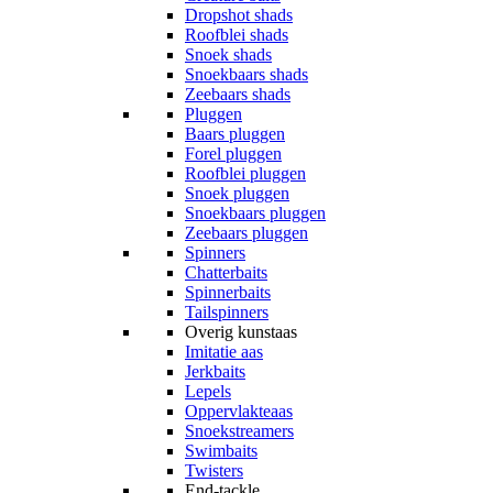
Dropshot shads
Roofblei shads
Snoek shads
Snoekbaars shads
Zeebaars shads
Pluggen
Baars pluggen
Forel pluggen
Roofblei pluggen
Snoek pluggen
Snoekbaars pluggen
Zeebaars pluggen
Spinners
Chatterbaits
Spinnerbaits
Tailspinners
Overig kunstaas
Imitatie aas
Jerkbaits
Lepels
Oppervlakteaas
Snoekstreamers
Swimbaits
Twisters
End-tackle