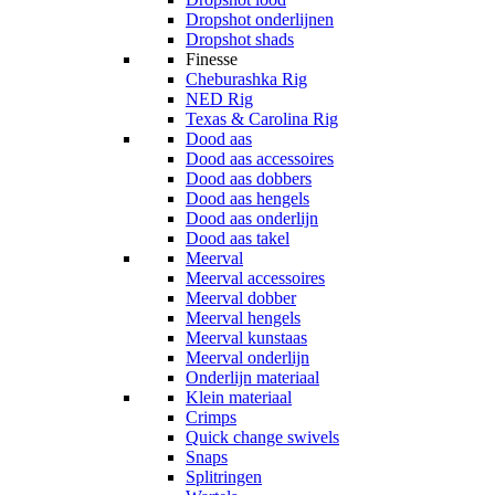
Dropshot onderlijnen
Dropshot shads
Finesse
Cheburashka Rig
NED Rig
Texas & Carolina Rig
Dood aas
Dood aas accessoires
Dood aas dobbers
Dood aas hengels
Dood aas onderlijn
Dood aas takel
Meerval
Meerval accessoires
Meerval dobber
Meerval hengels
Meerval kunstaas
Meerval onderlijn
Onderlijn materiaal
Klein materiaal
Crimps
Quick change swivels
Snaps
Splitringen