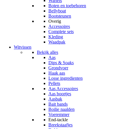
Wartels
Boten en toebehoren
Bellyboat
Bootsteunen
Overig
Accessoires
Complete sets
Kleding
Waadpak
Witvissen
Bekijk alles
Aas
Dips & Soaks
Grondvoer
Haak aas
Losse ingredienten
Pellets
Aas Accessoires
Aas boortjes
Aasbak
Bait bands
Boilie naalden
Voeremmer
End-tackle
Breekstaafjes