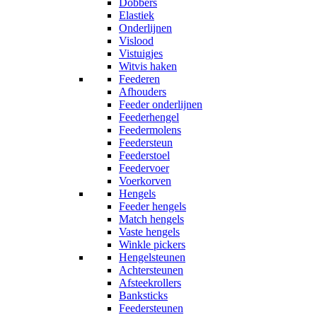
Dobbers
Elastiek
Onderlijnen
Vislood
Vistuigjes
Witvis haken
Feederen
Afhouders
Feeder onderlijnen
Feederhengel
Feedermolens
Feedersteun
Feederstoel
Feedervoer
Voerkorven
Hengels
Feeder hengels
Match hengels
Vaste hengels
Winkle pickers
Hengelsteunen
Achtersteunen
Afsteekrollers
Banksticks
Feedersteunen