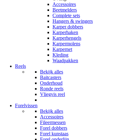
Accessoires
Beetmelders
Complete sets
Hangers & swingers
Karper dobbers
Karperhaken
Karperhengels
Karpermolens
Karpernet
Kleding
Waadpakken
Reels
Bekijk alles
Baitcasters
Onderhoud
Ronde reels
Vliegvis reel
Forelvissen
Bekijk alles
Accessoires
Fileermessen
Forel dobbers
Forel kunstaas
Forel onderlijn