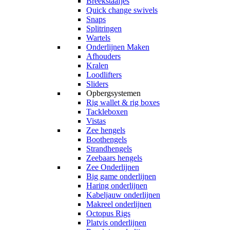
Breekstaafjes
Quick change swivels
Snaps
Splitringen
Wartels
Onderlijnen Maken
Afhouders
Kralen
Loodlifters
Sliders
Opbergsystemen
Rig wallet & rig boxes
Tackleboxen
Vistas
Zee hengels
Boothengels
Strandhengels
Zeebaars hengels
Zee Onderlijnen
Big game onderlijnen
Haring onderlijnen
Kabeljauw onderlijnen
Makreel onderlijnen
Octopus Rigs
Platvis onderlijnen