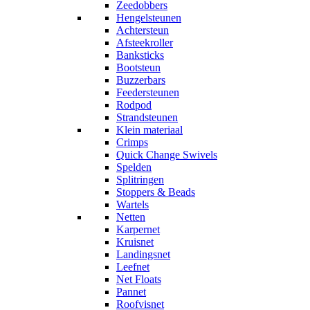
Zeedobbers
Hengelsteunen
Achtersteun
Afsteekroller
Banksticks
Bootsteun
Buzzerbars
Feedersteunen
Rodpod
Strandsteunen
Klein materiaal
Crimps
Quick Change Swivels
Spelden
Splitringen
Stoppers & Beads
Wartels
Netten
Karpernet
Kruisnet
Landingsnet
Leefnet
Net Floats
Pannet
Roofvisnet