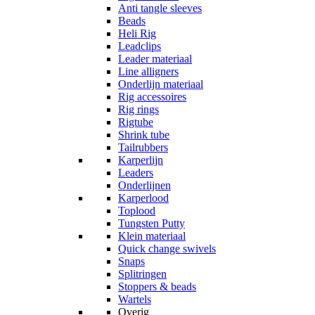
Anti tangle sleeves
Beads
Heli Rig
Leadclips
Leader materiaal
Line alligners
Onderlijn materiaal
Rig accessoires
Rig rings
Rigtube
Shrink tube
Tailrubbers
Karperlijn
Leaders
Onderlijnen
Karperlood
Toplood
Tungsten Putty
Klein materiaal
Quick change swivels
Snaps
Splitringen
Stoppers & beads
Wartels
Overig