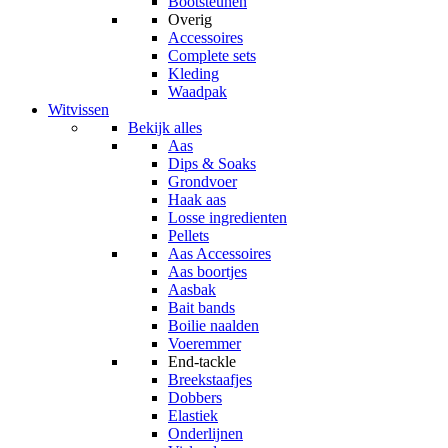
Bootsteunen
Overig
Accessoires
Complete sets
Kleding
Waadpak
Witvissen
Bekijk alles
Aas
Dips & Soaks
Grondvoer
Haak aas
Losse ingredienten
Pellets
Aas Accessoires
Aas boortjes
Aasbak
Bait bands
Boilie naalden
Voeremmer
End-tackle
Breekstaafjes
Dobbers
Elastiek
Onderlijnen