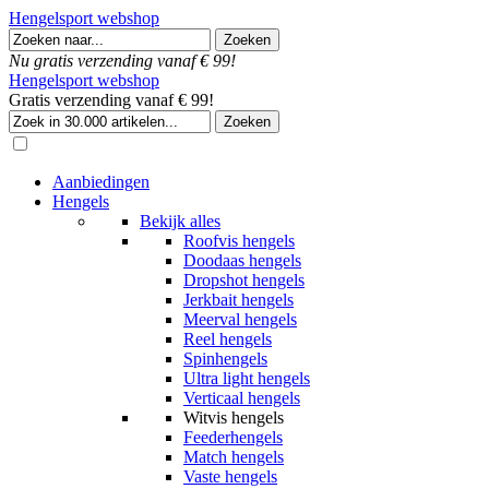
Hengelsport webshop
Nu gratis verzending vanaf € 99!
Hengelsport webshop
Gratis verzending vanaf € 99!
Aanbiedingen
Hengels
Bekijk alles
Roofvis hengels
Doodaas hengels
Dropshot hengels
Jerkbait hengels
Meerval hengels
Reel hengels
Spinhengels
Ultra light hengels
Verticaal hengels
Witvis hengels
Feederhengels
Match hengels
Vaste hengels