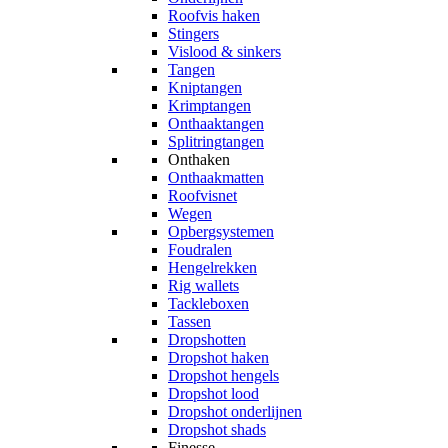
Roofvis haken
Stingers
Vislood & sinkers
Tangen
Kniptangen
Krimptangen
Onthaaktangen
Splitringtangen
Onthaken
Onthaakmatten
Roofvisnet
Wegen
Opbergsystemen
Foudralen
Hengelrekken
Rig wallets
Tackleboxen
Tassen
Dropshotten
Dropshot haken
Dropshot hengels
Dropshot lood
Dropshot onderlijnen
Dropshot shads
Finesse