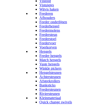
Vislood
Vistuigjes
Witvis haken
Feederen
Afhouders
Feeder onderlijnen
Feederhengel
Feedermolens
Feedersteun
Feederstoel
Feedervoer
Voerkorven
Hengels
Feeder hengels
Match hengels
Vaste hengels
Winkle pickers
Hengelsteunen
Achtersteunen
Afsteekrollers
Banksticks
Feedersteunen
Riviersteunen
Kleinmateriaal
Quick change swivels