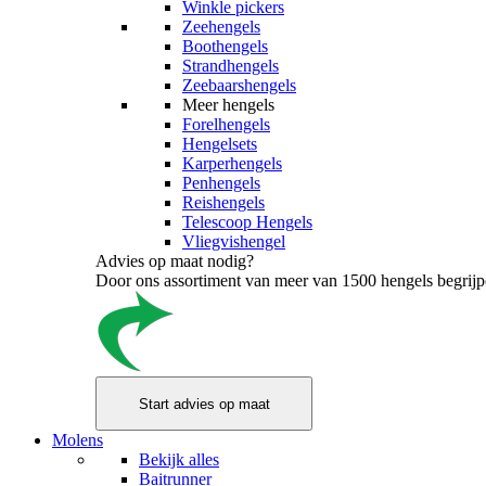
Winkle pickers
Zeehengels
Boothengels
Strandhengels
Zeebaarshengels
Meer hengels
Forelhengels
Hengelsets
Karperhengels
Penhengels
Reishengels
Telescoop Hengels
Vliegvishengel
Advies op maat nodig?
Door ons assortiment van meer van 1500 hengels begrijpen
Molens
Bekijk alles
Baitrunner