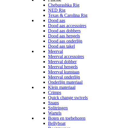
Cheburashka Rig
NED Rig
Texas & Carolina Rig
Dood aas
Dood aas accessoires
Dood aas dobbers
Dood aas hengels
Dood aas onderlijn
Dood aas takel
Meerval
Meerval accessoires
Meerval dobber
Meerval hengels
Meerval kunstaas
Meerval onderlijn
Onderlijn materiaal
Klein materiaal
Crimps
Quick change swivels
Snaps
Splitringen
Wartels
Boten en toebehoren
Bellyboat