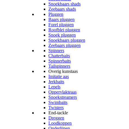
Snoekbaars shads
Zeebaars shads
Pluggen
Baars pluggen
Forel pluggen
Roofblei pluggen
Snoek pluggen
Snoekbaars pluggen
Zeebaars pluggen
Spinners
Chatterbaits
Spinnerbaits
Tailspinners
Overig kunstaas
Imitatie aas
Jerkbaits
Lepels
Oppervlakteaas
Snoekstreamers
Swimbaits
Twisters
End-tackle
Dreggen
Loodkoppen
Onderlijnen