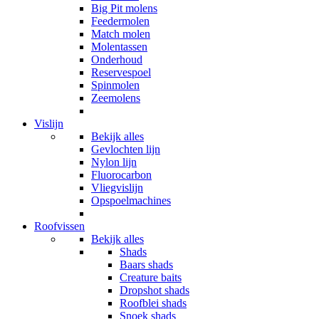
Big Pit molens
Feedermolen
Match molen
Molentassen
Onderhoud
Reservespoel
Spinmolen
Zeemolens
Vislijn
Bekijk alles
Gevlochten lijn
Nylon lijn
Fluorocarbon
Vliegvislijn
Opspoelmachines
Roofvissen
Bekijk alles
Shads
Baars shads
Creature baits
Dropshot shads
Roofblei shads
Snoek shads