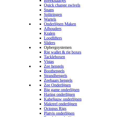
Breekstaafjes
Quick change swivels
Snaps
Splitringen
Wartels
Onderlijnen Maken
Afhouders
Kralen
Loodlifters
Sliders
Opbergsystemen
Rig wallet & rig boxes
Tackleboxen
Vistas
Zee hengels
Boothengels
Strandhengels
Zeebaars hengels
Zee Onderlijnen
Big game onderlijnen
Haring onderlijnen
Kabeljauw onderlijnen
Makreel onderlijnen
Octopus Rigs
Platvis onderlijnen