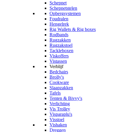
Schepnet
Schepnetstelen
Opbergsystemen
Foudralen
Hengelrek
Rig Wallets & Rig boxes
Rodbands
Rugzakken
Rugzakstoel
Tackleboxen
Viskoffers
Vistassen
Verblijf
Bedchairs
Brolly's
Cookware
Slaapzakken
Tafels
Tenten & Bivvy's
Verlichting
Vis Trolley
Visparaplu's
Visstoel
Vishaken
Dreggen