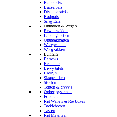
Banksticks
Buzzerbars
Distance sticks
Rodpods
Snag Ears
Onthaken & Wegen
Bewaarzakken
Landingsnetten
Onthaakmatten
Weegschalen
Weegzakken
Luggage
Barrows
Bedchairs
Bivvy tafels
Brolly's
Slaapzakken
Stoelen
Tenten & bivvy's
Opbergsystemen
Foudralen
Rig Wallets & Rig boxes
Tackleboxen
Tassen
Rig Materiaal