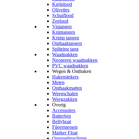
Knijplood
Olivettes
Schuiflood
Zeelood
Vistangen
Kniptangen
Krimp tangen
Onthaaktangen
Splitring tang
Waadpakken
Neopreen waadpakken
PVC waadpakken
Wegen & Onthaken
Hakenstekers
Meten
Onthaakmatten
Weegschalen
Weegzakken
Overig
Accessoires
Batterijen
Bellyboat
Fileermessen
Marker Float
Opspoelmachines