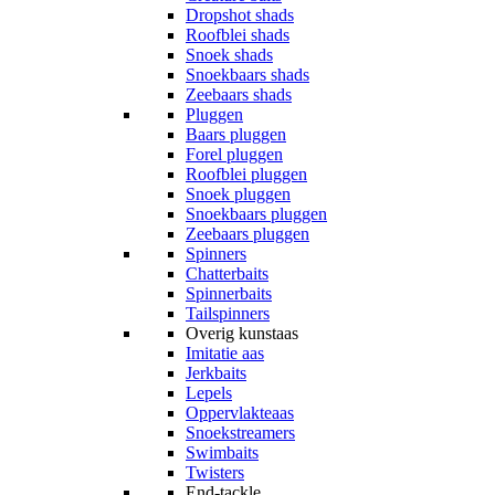
Dropshot shads
Roofblei shads
Snoek shads
Snoekbaars shads
Zeebaars shads
Pluggen
Baars pluggen
Forel pluggen
Roofblei pluggen
Snoek pluggen
Snoekbaars pluggen
Zeebaars pluggen
Spinners
Chatterbaits
Spinnerbaits
Tailspinners
Overig kunstaas
Imitatie aas
Jerkbaits
Lepels
Oppervlakteaas
Snoekstreamers
Swimbaits
Twisters
End-tackle