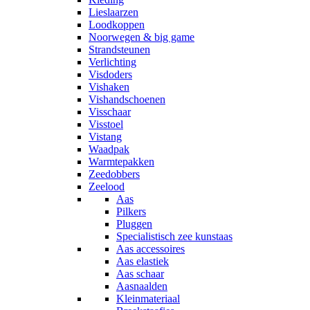
Lieslaarzen
Loodkoppen
Noorwegen & big game
Strandsteunen
Verlichting
Visdoders
Vishaken
Vishandschoenen
Visschaar
Visstoel
Vistang
Waadpak
Warmtepakken
Zeedobbers
Zeelood
Aas
Pilkers
Pluggen
Specialistisch zee kunstaas
Aas accessoires
Aas elastiek
Aas schaar
Aasnaalden
Kleinmateriaal