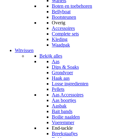
Wartels
Boten en toebehoren
Bellyboat
Bootsteunen
Overig
Accessoires
Complete sets
Kleding
Waadpak
Witvissen
Bekijk alles
Aas
Dips & Soaks
Grondvoer
Haak aas
Losse ingredienten
Pellets
Aas Accessoires
Aas boortjes
Aasbak
Bait bands
Boilie naalden
Voeremmer
End-tackle
Breekstaafjes