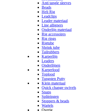
Anti tangle sleeves
Beads
Heli Rig
Leadclips
Leader materiaal
Line alligners
Onderlijn materiaal
Rig accessoires
Rig rings
Rigtube
Shrink tube
Tailrubbers
Karperlijn
Leaders
Onderlijnen
Karperlood
Toplood
Tungsten Putty
Klein materiaal
Quick change swivels
Snaps
Splitringen
Stoppers & beads
Wartels
Overig