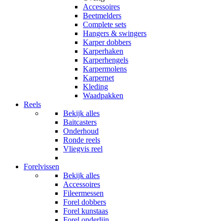
Accessoires
Beetmelders
Complete sets
Hangers & swingers
Karper dobbers
Karperhaken
Karperhengels
Karpermolens
Karpernet
Kleding
Waadpakken
Reels
Bekijk alles
Baitcasters
Onderhoud
Ronde reels
Vliegvis reel
Forelvissen
Bekijk alles
Accessoires
Fileermessen
Forel dobbers
Forel kunstaas
Forel onderlijn