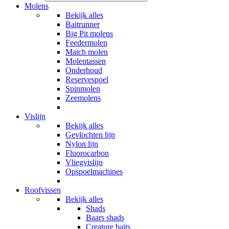
Molens
Bekijk alles
Baitrunner
Big Pit molens
Feedermolen
Match molen
Molentassen
Onderhoud
Reservespoel
Spinmolen
Zeemolens
Vislijn
Bekijk alles
Gevlochten lijn
Nylon lijn
Fluorocarbon
Vliegvislijn
Opspoelmachines
Roofvissen
Bekijk alles
Shads
Baars shads
Creature baits