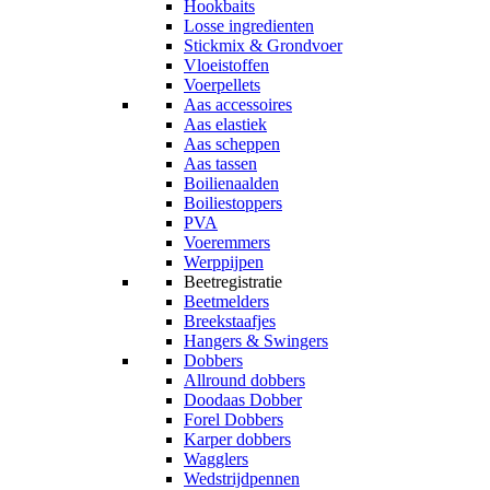
Hookbaits
Losse ingredienten
Stickmix & Grondvoer
Vloeistoffen
Voerpellets
Aas accessoires
Aas elastiek
Aas scheppen
Aas tassen
Boilienaalden
Boiliestoppers
PVA
Voeremmers
Werppijpen
Beetregistratie
Beetmelders
Breekstaafjes
Hangers & Swingers
Dobbers
Allround dobbers
Doodaas Dobber
Forel Dobbers
Karper dobbers
Wagglers
Wedstrijdpennen