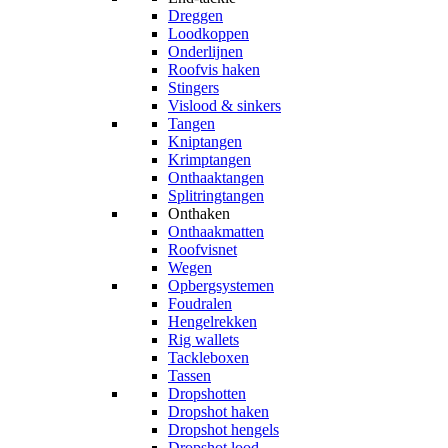
Dreggen
Loodkoppen
Onderlijnen
Roofvis haken
Stingers
Vislood & sinkers
Tangen
Kniptangen
Krimptangen
Onthaaktangen
Splitringtangen
Onthaken
Onthaakmatten
Roofvisnet
Wegen
Opbergsystemen
Foudralen
Hengelrekken
Rig wallets
Tackleboxen
Tassen
Dropshotten
Dropshot haken
Dropshot hengels
Dropshot lood