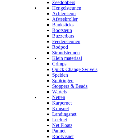
Zeedobbers
Hengelsteunen
Achtersteun
Afsteekroller
Banksticks
Bootsteun
Buzzerbars
Feedersteunen
Rodpod
Strandsteunen
Klein materiaal
Crimps
Quick Change Swivels
Spelden
Splitringen
Stoppers & Beads
Wartels
Netten
Karpernet
Kruisnet
Landingsnet
Leefnet
Net Floats
Pannet
Roofvisnet