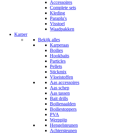
Accessoires
Complete sets
Kleding
Paraplu's
Visstoel
Waadpakken
Karper
Bekijk alles
Karperaas
Boilies
Hookbaits
Particles
Pellets
Stickmix
Vloeistoffen
Aas accessoires
Aas schep
Aas tassen
Bait drills
Boilienaalden
Boiliestoppers
PVA
Werppijp
Hengelsteunen
Achtersteunen