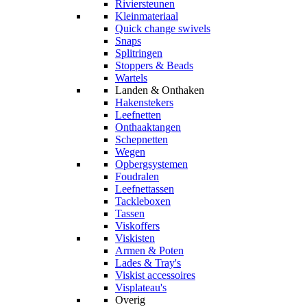
Riviersteunen
Kleinmateriaal
Quick change swivels
Snaps
Splitringen
Stoppers & Beads
Wartels
Landen & Onthaken
Hakenstekers
Leefnetten
Onthaaktangen
Schepnetten
Wegen
Opbergsystemen
Foudralen
Leefnettassen
Tackleboxen
Tassen
Viskoffers
Viskisten
Armen & Poten
Lades & Tray's
Viskist accessoires
Visplateau's
Overig