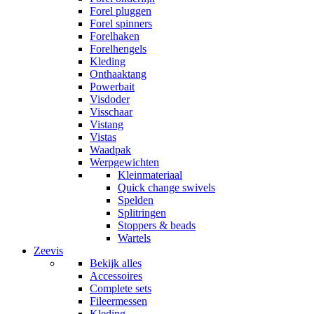
Forel pluggen
Forel spinners
Forelhaken
Forelhengels
Kleding
Onthaaktang
Powerbait
Visdoder
Visschaar
Vistang
Vistas
Waadpak
Werpgewichten
Kleinmateriaal
Quick change swivels
Spelden
Splitringen
Stoppers & beads
Wartels
Zeevis
Bekijk alles
Accessoires
Complete sets
Fileermessen
Kleding