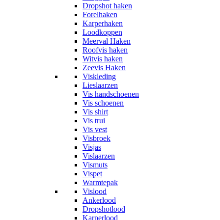
Dropshot haken
Forelhaken
Karperhaken
Loodkoppen
Meerval Haken
Roofvis haken
Witvis haken
Zeevis Haken
Viskleding
Lieslaarzen
Vis handschoenen
Vis schoenen
Vis shirt
Vis trui
Vis vest
Visbroek
Visjas
Vislaarzen
Vismuts
Vispet
Warmtepak
Vislood
Ankerlood
Dropshotlood
Karperlood