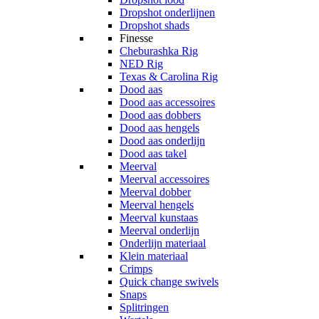
Dropshot onderlijnen
Dropshot shads
Finesse
Cheburashka Rig
NED Rig
Texas & Carolina Rig
Dood aas
Dood aas accessoires
Dood aas dobbers
Dood aas hengels
Dood aas onderlijn
Dood aas takel
Meerval
Meerval accessoires
Meerval dobber
Meerval hengels
Meerval kunstaas
Meerval onderlijn
Onderlijn materiaal
Klein materiaal
Crimps
Quick change swivels
Snaps
Splitringen