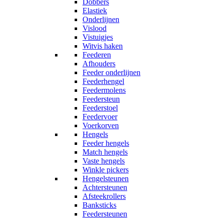
Dobbers
Elastiek
Onderlijnen
Vislood
Vistuigjes
Witvis haken
Feederen
Afhouders
Feeder onderlijnen
Feederhengel
Feedermolens
Feedersteun
Feederstoel
Feedervoer
Voerkorven
Hengels
Feeder hengels
Match hengels
Vaste hengels
Winkle pickers
Hengelsteunen
Achtersteunen
Afsteekrollers
Banksticks
Feedersteunen