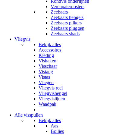
Rondvis onderlijnen
Verenpaternosters
Zeebaars
Zeebaars hengels
Zeebaars pilkers
Zeebaars pluggen
Zeebaars shads
Vliegvis
Bekijk alles
Accessoires
Kleding
Vishaken
Visschaar
Vistang
Vistas
Vliegen
Vliegvis reel
Vliegvishengel
Vliegvislijnen
Waadpak
Alle visspullen
Bekijk alles
Aas
Boilies