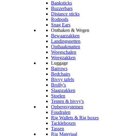
Banksticks
Buzzerbars
Distance sticks
Rodpods
Snag Ears
Onthaken & Wegen
Bewaarzakken
Landingsnetten
Onthaakmatten
Weegschalen
Weegzakken
Luggage
Barrows
Bedchairs
Bivvy tafels
Brolly's
Slaapzakken
Stoelen
Tenten & bivvy's
Opbergsystemen
Foudralen
Rig Wallets & Rig boxes
Tackleboxen
Tassen
Rig Materiaal