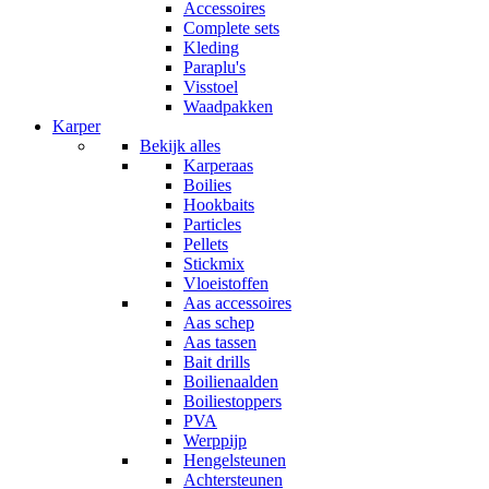
Accessoires
Complete sets
Kleding
Paraplu's
Visstoel
Waadpakken
Karper
Bekijk alles
Karperaas
Boilies
Hookbaits
Particles
Pellets
Stickmix
Vloeistoffen
Aas accessoires
Aas schep
Aas tassen
Bait drills
Boilienaalden
Boiliestoppers
PVA
Werppijp
Hengelsteunen
Achtersteunen