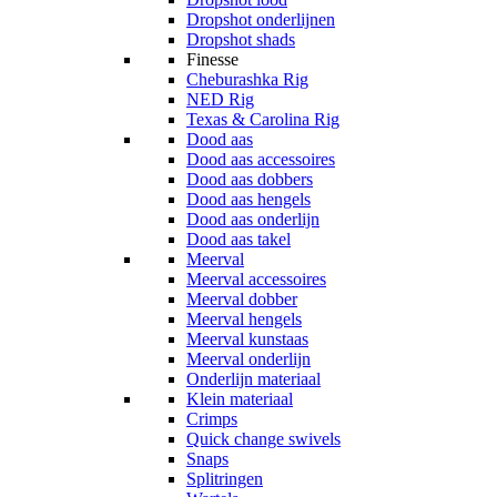
Dropshot onderlijnen
Dropshot shads
Finesse
Cheburashka Rig
NED Rig
Texas & Carolina Rig
Dood aas
Dood aas accessoires
Dood aas dobbers
Dood aas hengels
Dood aas onderlijn
Dood aas takel
Meerval
Meerval accessoires
Meerval dobber
Meerval hengels
Meerval kunstaas
Meerval onderlijn
Onderlijn materiaal
Klein materiaal
Crimps
Quick change swivels
Snaps
Splitringen