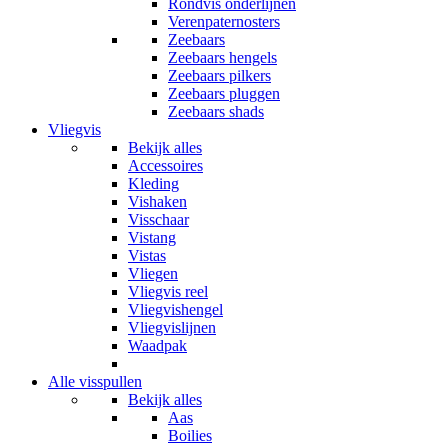
Rondvis onderlijnen
Verenpaternosters
Zeebaars
Zeebaars hengels
Zeebaars pilkers
Zeebaars pluggen
Zeebaars shads
Vliegvis
Bekijk alles
Accessoires
Kleding
Vishaken
Visschaar
Vistang
Vistas
Vliegen
Vliegvis reel
Vliegvishengel
Vliegvislijnen
Waadpak
Alle visspullen
Bekijk alles
Aas
Boilies