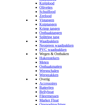
Knijplood
Olivettes
Schuiflood
Zeelood
Vistangen
Kniptangen
Krimp tangen
Onthaaktangen
Splitring tang
Waadpakken
Neopreen waadpakken
PVC waadpakken
Wegen & Onthaken
Hakenstekers
Meten
Onthaakmatten
Weegschalen
Weegzakken
Overig
Accessoires
Batterijen
Bellyboat
Fileermessen
Marker Float
Opspoelmachines