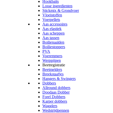
Hookbaits
Losse ingredienten
Stickmix & Grondvoer
Vloeistoffen
Voerpellets
Aas accessoires
Aas elastiek
Aas scheppen
Aas tassen
Boilienaalden
Boiliestoppers
PVA
Voeremmers
Werppijpen
Beetregistratie
Beetmelders
Breekstaafjes
Hangers & Swingers
Dobbers
Allround dobbers
Doodaas Dobber
Forel Dobbers
Karper dobbers
Wagglers
Wedstrijdpennen