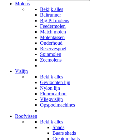
Molens
Bekijk alles
Baitrunner
Big Pit molens
Feedermolen
Match molen
Molentassen
Onderhoud
Reservespoel
Spinmolen
Zeemolens
Vislijn
Bekijk alles
Gevlochten lijn
Nylon lijn
Fluorocarbon
Vliegvislijn
Opspoelmachines
Roofvissen
Bekijk alles
Shads
Baars shads
Creature baits