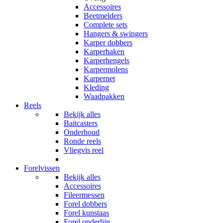
Accessoires
Beetmelders
Complete sets
Hangers & swingers
Karper dobbers
Karperhaken
Karperhengels
Karpermolens
Karpernet
Kleding
Waadpakken
Reels
Bekijk alles
Baitcasters
Onderhoud
Ronde reels
Vliegvis reel
Forelvissen
Bekijk alles
Accessoires
Fileermessen
Forel dobbers
Forel kunstaas
Forel onderlijn