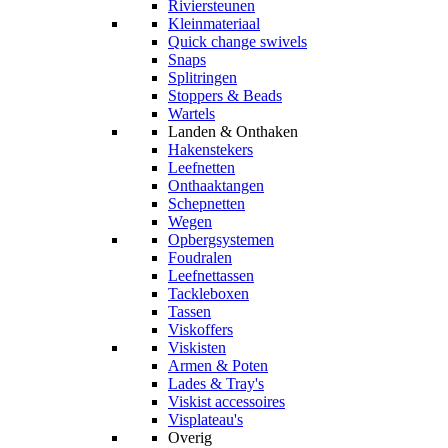
Riviersteunen
Kleinmateriaal
Quick change swivels
Snaps
Splitringen
Stoppers & Beads
Wartels
Landen & Onthaken
Hakenstekers
Leefnetten
Onthaaktangen
Schepnetten
Wegen
Opbergsystemen
Foudralen
Leefnettassen
Tackleboxen
Tassen
Viskoffers
Viskisten
Armen & Poten
Lades & Tray's
Viskist accessoires
Visplateau's
Overig