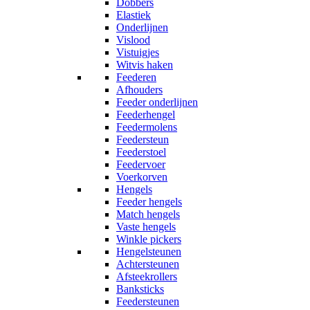
Dobbers
Elastiek
Onderlijnen
Vislood
Vistuigjes
Witvis haken
Feederen
Afhouders
Feeder onderlijnen
Feederhengel
Feedermolens
Feedersteun
Feederstoel
Feedervoer
Voerkorven
Hengels
Feeder hengels
Match hengels
Vaste hengels
Winkle pickers
Hengelsteunen
Achtersteunen
Afsteekrollers
Banksticks
Feedersteunen