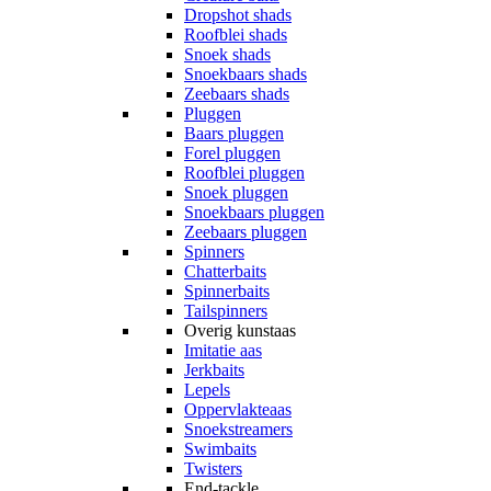
Dropshot shads
Roofblei shads
Snoek shads
Snoekbaars shads
Zeebaars shads
Pluggen
Baars pluggen
Forel pluggen
Roofblei pluggen
Snoek pluggen
Snoekbaars pluggen
Zeebaars pluggen
Spinners
Chatterbaits
Spinnerbaits
Tailspinners
Overig kunstaas
Imitatie aas
Jerkbaits
Lepels
Oppervlakteaas
Snoekstreamers
Swimbaits
Twisters
End-tackle