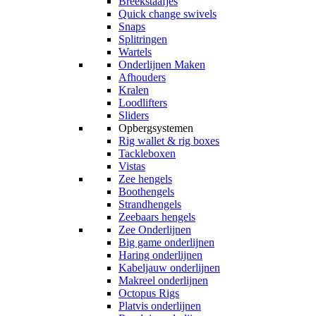
Breekstaafjes
Quick change swivels
Snaps
Splitringen
Wartels
Onderlijnen Maken
Afhouders
Kralen
Loodlifters
Sliders
Opbergsystemen
Rig wallet & rig boxes
Tackleboxen
Vistas
Zee hengels
Boothengels
Strandhengels
Zeebaars hengels
Zee Onderlijnen
Big game onderlijnen
Haring onderlijnen
Kabeljauw onderlijnen
Makreel onderlijnen
Octopus Rigs
Platvis onderlijnen