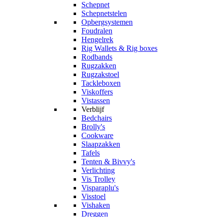
Schepnet
Schepnetstelen
Opbergsystemen
Foudralen
Hengelrek
Rig Wallets & Rig boxes
Rodbands
Rugzakken
Rugzakstoel
Tackleboxen
Viskoffers
Vistassen
Verblijf
Bedchairs
Brolly's
Cookware
Slaapzakken
Tafels
Tenten & Bivvy's
Verlichting
Vis Trolley
Visparaplu's
Visstoel
Vishaken
Dreggen