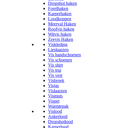
Dropshot haken
Forelhaken
Karperhaken
Loodkoppen
Meerval Haken
Roofvis haken
Witvis haken
Zeevis Haken
Viskleding
Lieslaarzen
Vis handschoenen
Vis schoenen
Vis shirt
Vis trui
Vis vest
Visbroek
Visjas
Vislaarzen
Vismuts
Vispet
Warmtepak
Vislood
Ankerlood
Dropshotlood
Karperlood