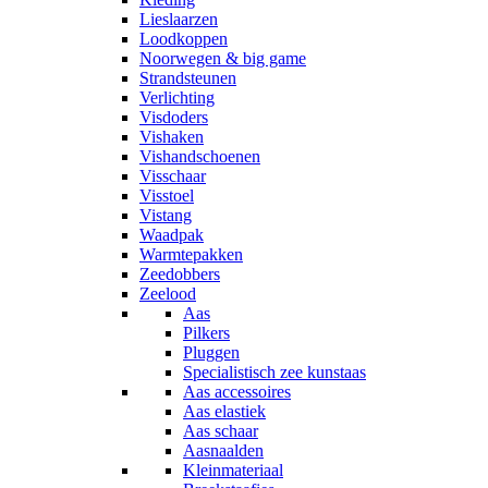
Lieslaarzen
Loodkoppen
Noorwegen & big game
Strandsteunen
Verlichting
Visdoders
Vishaken
Vishandschoenen
Visschaar
Visstoel
Vistang
Waadpak
Warmtepakken
Zeedobbers
Zeelood
Aas
Pilkers
Pluggen
Specialistisch zee kunstaas
Aas accessoires
Aas elastiek
Aas schaar
Aasnaalden
Kleinmateriaal