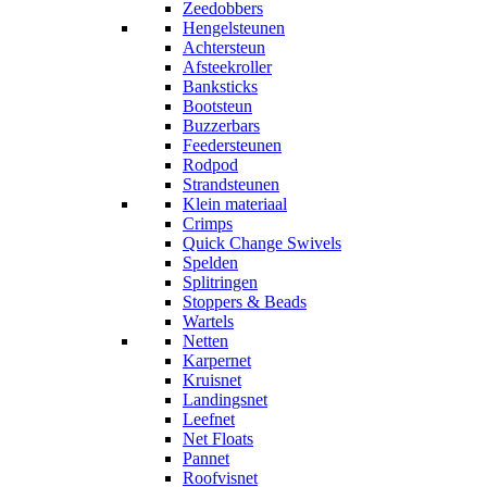
Zeedobbers
Hengelsteunen
Achtersteun
Afsteekroller
Banksticks
Bootsteun
Buzzerbars
Feedersteunen
Rodpod
Strandsteunen
Klein materiaal
Crimps
Quick Change Swivels
Spelden
Splitringen
Stoppers & Beads
Wartels
Netten
Karpernet
Kruisnet
Landingsnet
Leefnet
Net Floats
Pannet
Roofvisnet