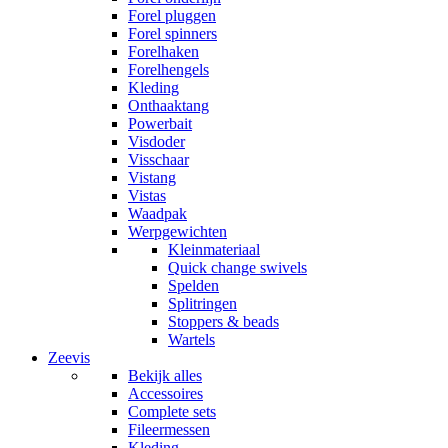
Forel pluggen
Forel spinners
Forelhaken
Forelhengels
Kleding
Onthaaktang
Powerbait
Visdoder
Visschaar
Vistang
Vistas
Waadpak
Werpgewichten
Kleinmateriaal
Quick change swivels
Spelden
Splitringen
Stoppers & beads
Wartels
Zeevis
Bekijk alles
Accessoires
Complete sets
Fileermessen
Kleding