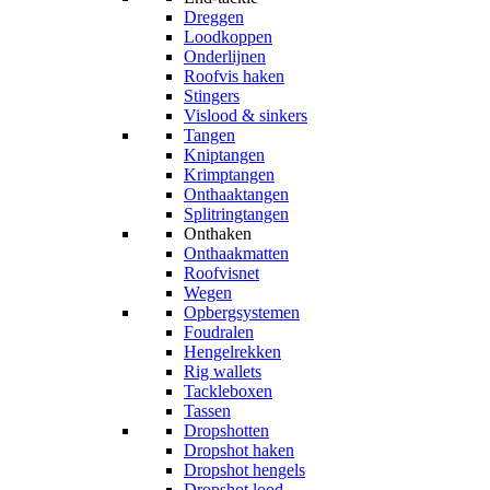
Dreggen
Loodkoppen
Onderlijnen
Roofvis haken
Stingers
Vislood & sinkers
Tangen
Kniptangen
Krimptangen
Onthaaktangen
Splitringtangen
Onthaken
Onthaakmatten
Roofvisnet
Wegen
Opbergsystemen
Foudralen
Hengelrekken
Rig wallets
Tackleboxen
Tassen
Dropshotten
Dropshot haken
Dropshot hengels
Dropshot lood