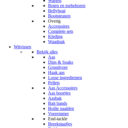
Wartels
Boten en toebehoren
Bellyboat
Bootsteunen
Overig
Accessoires
Complete sets
Kleding
Waadpak
Witvissen
Bekijk alles
Aas
Dips & Soaks
Grondvoer
Haak aas
Losse ingredienten
Pellets
Aas Accessoires
Aas boortjes
Aasbak
Bait bands
Boilie naalden
Voeremmer
End-tackle
Breekstaafjes