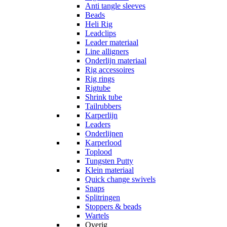
Anti tangle sleeves
Beads
Heli Rig
Leadclips
Leader materiaal
Line alligners
Onderlijn materiaal
Rig accessoires
Rig rings
Rigtube
Shrink tube
Tailrubbers
Karperlijn
Leaders
Onderlijnen
Karperlood
Toplood
Tungsten Putty
Klein materiaal
Quick change swivels
Snaps
Splitringen
Stoppers & beads
Wartels
Overig