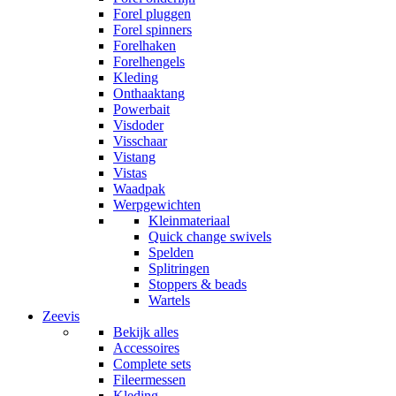
Forel pluggen
Forel spinners
Forelhaken
Forelhengels
Kleding
Onthaaktang
Powerbait
Visdoder
Visschaar
Vistang
Vistas
Waadpak
Werpgewichten
Kleinmateriaal
Quick change swivels
Spelden
Splitringen
Stoppers & beads
Wartels
Zeevis
Bekijk alles
Accessoires
Complete sets
Fileermessen
Kleding