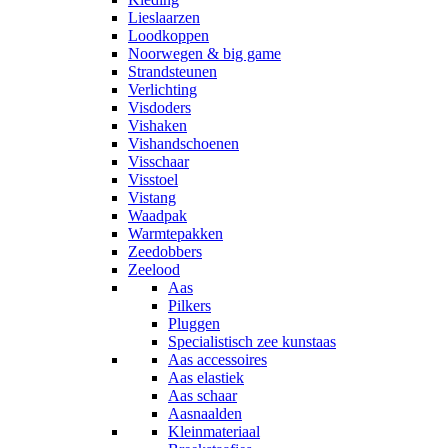
Lieslaarzen
Loodkoppen
Noorwegen & big game
Strandsteunen
Verlichting
Visdoders
Vishaken
Vishandschoenen
Visschaar
Visstoel
Vistang
Waadpak
Warmtepakken
Zeedobbers
Zeelood
Aas
Pilkers
Pluggen
Specialistisch zee kunstaas
Aas accessoires
Aas elastiek
Aas schaar
Aasnaalden
Kleinmateriaal