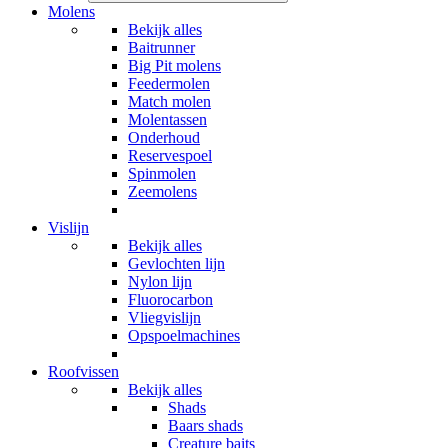
Molens
Bekijk alles
Baitrunner
Big Pit molens
Feedermolen
Match molen
Molentassen
Onderhoud
Reservespoel
Spinmolen
Zeemolens
Vislijn
Bekijk alles
Gevlochten lijn
Nylon lijn
Fluorocarbon
Vliegvislijn
Opspoelmachines
Roofvissen
Bekijk alles
Shads
Baars shads
Creature baits