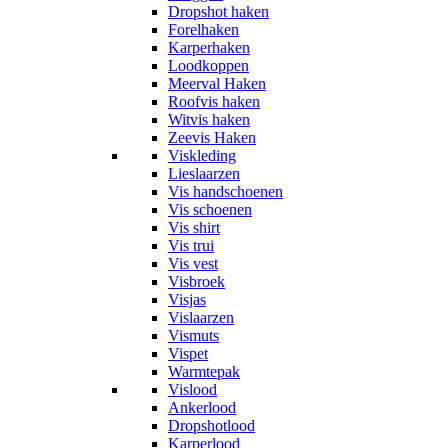
Dropshot haken
Forelhaken
Karperhaken
Loodkoppen
Meerval Haken
Roofvis haken
Witvis haken
Zeevis Haken
Viskleding
Lieslaarzen
Vis handschoenen
Vis schoenen
Vis shirt
Vis trui
Vis vest
Visbroek
Visjas
Vislaarzen
Vismuts
Vispet
Warmtepak
Vislood
Ankerlood
Dropshotlood
Karperlood