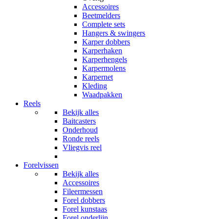
Accessoires
Beetmelders
Complete sets
Hangers & swingers
Karper dobbers
Karperhaken
Karperhengels
Karpermolens
Karpernet
Kleding
Waadpakken
Reels
Bekijk alles
Baitcasters
Onderhoud
Ronde reels
Vliegvis reel
Forelvissen
Bekijk alles
Accessoires
Fileermessen
Forel dobbers
Forel kunstaas
Forel onderlijn