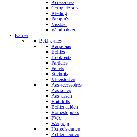
Accessoires
Complete sets
Kleding
Paraplu's
Visstoel
Waadpakken
Karper
Bekijk alles
Karperaas
Boilies
Hookbaits
Particles
Pellets
Stickmix
Vloeistoffen
Aas accessoires
Aas schep
Aas tassen
Bait drills
Boilienaalden
Boiliestoppers
PVA
Werppijp
Hengelsteunen
Achtersteunen