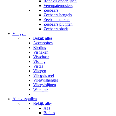
Rondvis onderlijnen
Verenpaternosters
Zeebaars
Zeebaars hengels
Zeebaars pilkers
Zeebaars pluggen
Zeebaars shads
Vliegvis
Bekijk alles
Accessoires
Kleding
Vishaken
Visschaar
Vistang
Vistas
Vliegen
Vliegvis reel
Vliegvishengel
Vliegvislijnen
Waadpak
Alle visspullen
Bekijk alles
Aas
Boilies