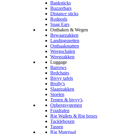
Banksticks
Buzzerbars
Distance sticks
Rodpods
Snag Ears
Onthaken & Wegen
Bewaarzakken
Landingsnetten
Onthaakmatten
Weegschalen
Weegzakken
Luggage
Barrows
Bedchairs
Bivvy tafels
Brolly's
Slaapzakken
Stoelen
Tenten & bivvy's
Opbergsystemen
Foudralen
Rig Wallets & Rig boxes
Tackleboxen
Tassen
Rig Materiaal