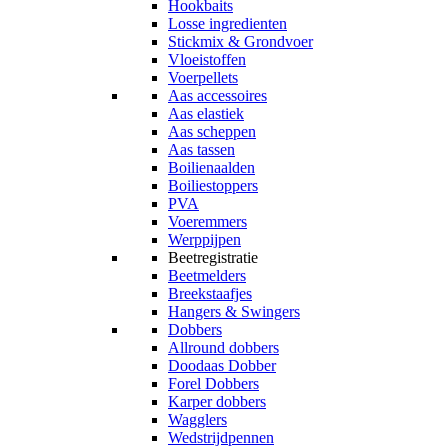
Hookbaits
Losse ingredienten
Stickmix & Grondvoer
Vloeistoffen
Voerpellets
Aas accessoires
Aas elastiek
Aas scheppen
Aas tassen
Boilienaalden
Boiliestoppers
PVA
Voeremmers
Werppijpen
Beetregistratie
Beetmelders
Breekstaafjes
Hangers & Swingers
Dobbers
Allround dobbers
Doodaas Dobber
Forel Dobbers
Karper dobbers
Wagglers
Wedstrijdpennen