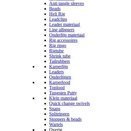
Anti tangle sleeves
Beads
Heli Rig
Leadclips
Leader materiaal
Line alligners
Onderlijn materiaal
Rig accessoires
Rig rings
Rigtube
Shrink tube
Tailrubbers
Karperlijn
Leaders
Onderlijnen
Karperlood
Toplood
Tungsten Putty
Klein materiaal
Quick change swivels
Snaps
Splitringen
Stoppers & beads
Wartels
Overig