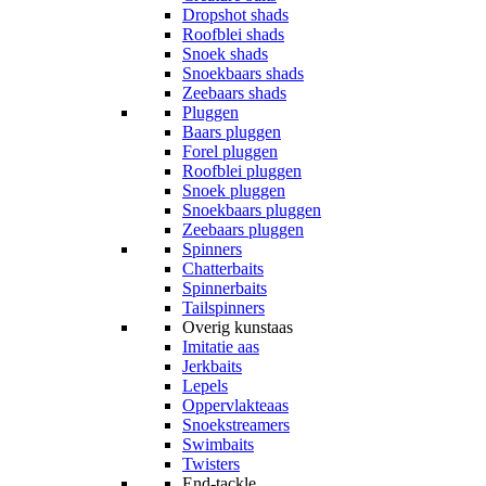
Dropshot shads
Roofblei shads
Snoek shads
Snoekbaars shads
Zeebaars shads
Pluggen
Baars pluggen
Forel pluggen
Roofblei pluggen
Snoek pluggen
Snoekbaars pluggen
Zeebaars pluggen
Spinners
Chatterbaits
Spinnerbaits
Tailspinners
Overig kunstaas
Imitatie aas
Jerkbaits
Lepels
Oppervlakteaas
Snoekstreamers
Swimbaits
Twisters
End-tackle