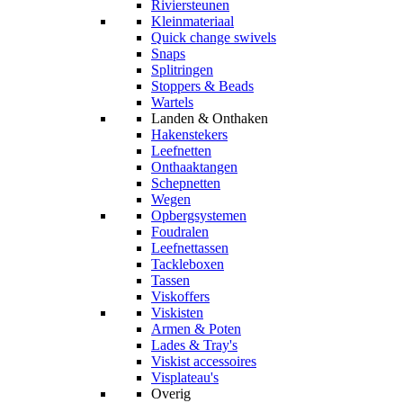
Riviersteunen
Kleinmateriaal
Quick change swivels
Snaps
Splitringen
Stoppers & Beads
Wartels
Landen & Onthaken
Hakenstekers
Leefnetten
Onthaaktangen
Schepnetten
Wegen
Opbergsystemen
Foudralen
Leefnettassen
Tackleboxen
Tassen
Viskoffers
Viskisten
Armen & Poten
Lades & Tray's
Viskist accessoires
Visplateau's
Overig