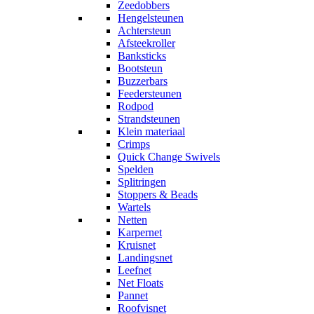
Zeedobbers
Hengelsteunen
Achtersteun
Afsteekroller
Banksticks
Bootsteun
Buzzerbars
Feedersteunen
Rodpod
Strandsteunen
Klein materiaal
Crimps
Quick Change Swivels
Spelden
Splitringen
Stoppers & Beads
Wartels
Netten
Karpernet
Kruisnet
Landingsnet
Leefnet
Net Floats
Pannet
Roofvisnet