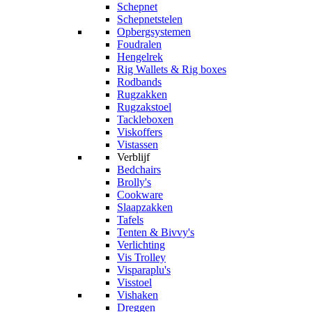
Schepnet
Schepnetstelen
Opbergsystemen
Foudralen
Hengelrek
Rig Wallets & Rig boxes
Rodbands
Rugzakken
Rugzakstoel
Tackleboxen
Viskoffers
Vistassen
Verblijf
Bedchairs
Brolly's
Cookware
Slaapzakken
Tafels
Tenten & Bivvy's
Verlichting
Vis Trolley
Visparaplu's
Visstoel
Vishaken
Dreggen