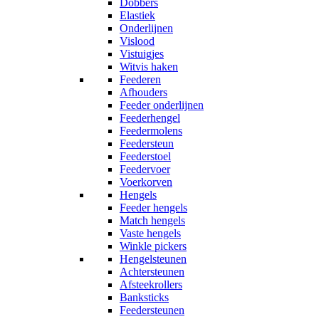
Dobbers
Elastiek
Onderlijnen
Vislood
Vistuigjes
Witvis haken
Feederen
Afhouders
Feeder onderlijnen
Feederhengel
Feedermolens
Feedersteun
Feederstoel
Feedervoer
Voerkorven
Hengels
Feeder hengels
Match hengels
Vaste hengels
Winkle pickers
Hengelsteunen
Achtersteunen
Afsteekrollers
Banksticks
Feedersteunen