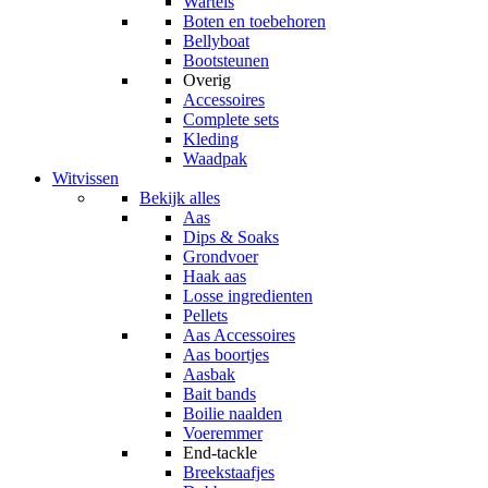
Wartels
Boten en toebehoren
Bellyboat
Bootsteunen
Overig
Accessoires
Complete sets
Kleding
Waadpak
Witvissen
Bekijk alles
Aas
Dips & Soaks
Grondvoer
Haak aas
Losse ingredienten
Pellets
Aas Accessoires
Aas boortjes
Aasbak
Bait bands
Boilie naalden
Voeremmer
End-tackle
Breekstaafjes