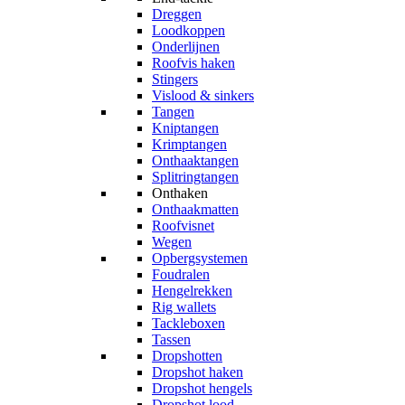
Dreggen
Loodkoppen
Onderlijnen
Roofvis haken
Stingers
Vislood & sinkers
Tangen
Kniptangen
Krimptangen
Onthaaktangen
Splitringtangen
Onthaken
Onthaakmatten
Roofvisnet
Wegen
Opbergsystemen
Foudralen
Hengelrekken
Rig wallets
Tackleboxen
Tassen
Dropshotten
Dropshot haken
Dropshot hengels
Dropshot lood