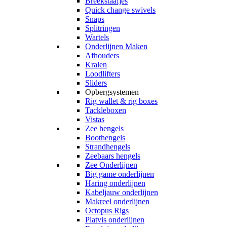
Breekstaafjes
Quick change swivels
Snaps
Splitringen
Wartels
Onderlijnen Maken
Afhouders
Kralen
Loodlifters
Sliders
Opbergsystemen
Rig wallet & rig boxes
Tackleboxen
Vistas
Zee hengels
Boothengels
Strandhengels
Zeebaars hengels
Zee Onderlijnen
Big game onderlijnen
Haring onderlijnen
Kabeljauw onderlijnen
Makreel onderlijnen
Octopus Rigs
Platvis onderlijnen