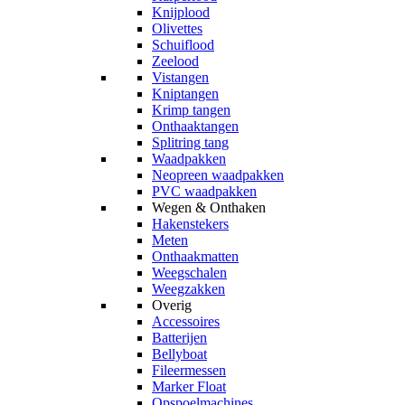
Knijplood
Olivettes
Schuiflood
Zeelood
Vistangen
Kniptangen
Krimp tangen
Onthaaktangen
Splitring tang
Waadpakken
Neopreen waadpakken
PVC waadpakken
Wegen & Onthaken
Hakenstekers
Meten
Onthaakmatten
Weegschalen
Weegzakken
Overig
Accessoires
Batterijen
Bellyboat
Fileermessen
Marker Float
Opspoelmachines