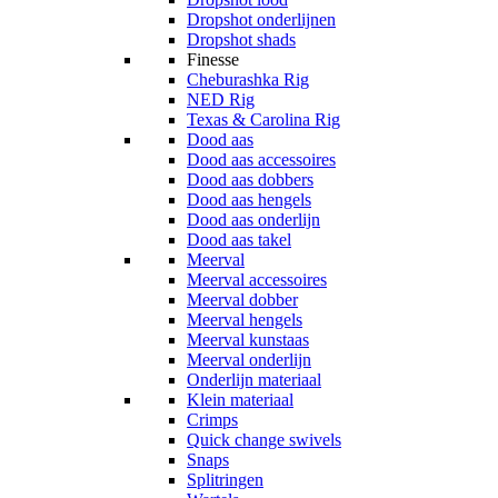
Dropshot onderlijnen
Dropshot shads
Finesse
Cheburashka Rig
NED Rig
Texas & Carolina Rig
Dood aas
Dood aas accessoires
Dood aas dobbers
Dood aas hengels
Dood aas onderlijn
Dood aas takel
Meerval
Meerval accessoires
Meerval dobber
Meerval hengels
Meerval kunstaas
Meerval onderlijn
Onderlijn materiaal
Klein materiaal
Crimps
Quick change swivels
Snaps
Splitringen