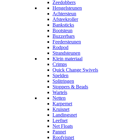
Zeedobbers
Hengelsteunen
Achtersteun
Afsteekroller
Banksticks
Bootsteun
Buzzerbars
Feedersteunen
Rodpod
Strandsteunen
Klein materiaal
Crimps
Quick Change Swivels
Spelden
Splitringen
Stoppers & Beads
Wartels
Netten
Karpernet
Kruisnet
Landingsnet
Leefnet
Net Floats
Pannet
Roofvisnet