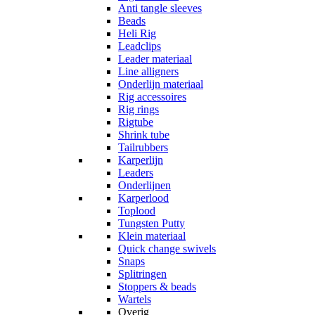
Anti tangle sleeves
Beads
Heli Rig
Leadclips
Leader materiaal
Line alligners
Onderlijn materiaal
Rig accessoires
Rig rings
Rigtube
Shrink tube
Tailrubbers
Karperlijn
Leaders
Onderlijnen
Karperlood
Toplood
Tungsten Putty
Klein materiaal
Quick change swivels
Snaps
Splitringen
Stoppers & beads
Wartels
Overig