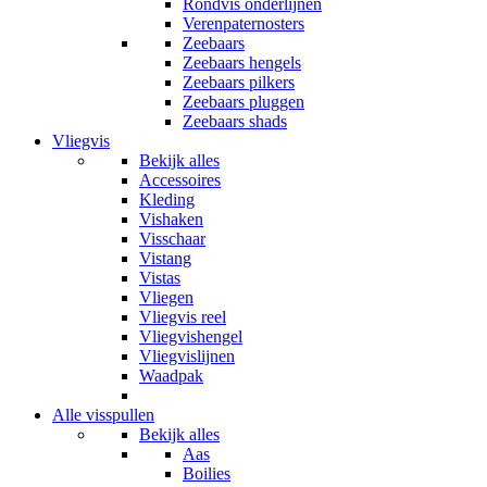
Rondvis onderlijnen
Verenpaternosters
Zeebaars
Zeebaars hengels
Zeebaars pilkers
Zeebaars pluggen
Zeebaars shads
Vliegvis
Bekijk alles
Accessoires
Kleding
Vishaken
Visschaar
Vistang
Vistas
Vliegen
Vliegvis reel
Vliegvishengel
Vliegvislijnen
Waadpak
Alle visspullen
Bekijk alles
Aas
Boilies