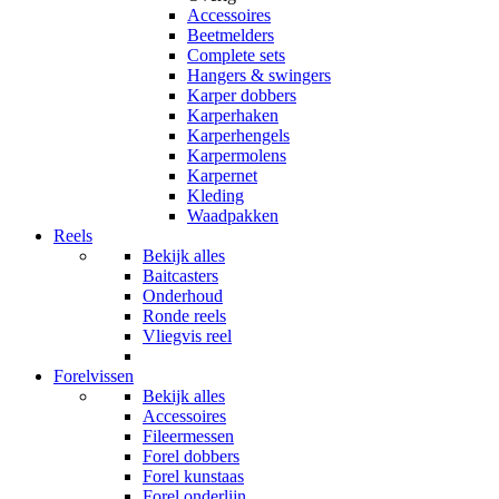
Accessoires
Beetmelders
Complete sets
Hangers & swingers
Karper dobbers
Karperhaken
Karperhengels
Karpermolens
Karpernet
Kleding
Waadpakken
Reels
Bekijk alles
Baitcasters
Onderhoud
Ronde reels
Vliegvis reel
Forelvissen
Bekijk alles
Accessoires
Fileermessen
Forel dobbers
Forel kunstaas
Forel onderlijn