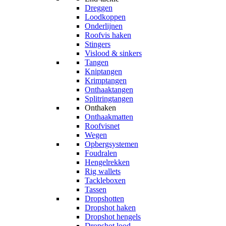
Dreggen
Loodkoppen
Onderlijnen
Roofvis haken
Stingers
Vislood & sinkers
Tangen
Kniptangen
Krimptangen
Onthaaktangen
Splitringtangen
Onthaken
Onthaakmatten
Roofvisnet
Wegen
Opbergsystemen
Foudralen
Hengelrekken
Rig wallets
Tackleboxen
Tassen
Dropshotten
Dropshot haken
Dropshot hengels
Dropshot lood