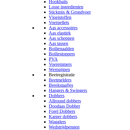
Hookbaits
Losse ingredienten
Stickmix & Grondvoer
Vloeistoffen
Voerpellets
Aas accessoires
Aas elastiek
Aas scheppen
Aas tassen
Boilienaalden
Boiliestoppers
PVA
Voeremmers
Werppijpen
Beetregistratie
Beetmelders
Breekstaafjes
Hangers & Swingers
Dobbers
Allround dobbers
Doodaas Dobber
Forel Dobbers
Karper dobbers
Wagglers
Wedstrijdpennen