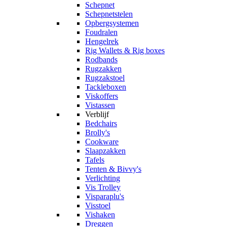
Schepnet
Schepnetstelen
Opbergsystemen
Foudralen
Hengelrek
Rig Wallets & Rig boxes
Rodbands
Rugzakken
Rugzakstoel
Tackleboxen
Viskoffers
Vistassen
Verblijf
Bedchairs
Brolly's
Cookware
Slaapzakken
Tafels
Tenten & Bivvy's
Verlichting
Vis Trolley
Visparaplu's
Visstoel
Vishaken
Dreggen