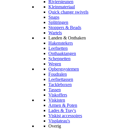
Riviersteunen
Kleinmateriaal
Quick change swivels
Snaps
Splitringen
Stoppers & Beads
Wartels
Landen & Onthaken
Hakenstekers
Leefnetten
Onthaaktangen
Schepnetten
Wegen
Opbergsystemen
Foudralen
Leefnettassen
Tackleboxen
Tassen
Viskoffers
Viskisten
Armen & Poten
Lades & Tray's
Viskist accessoires
Visplateau's
Overig