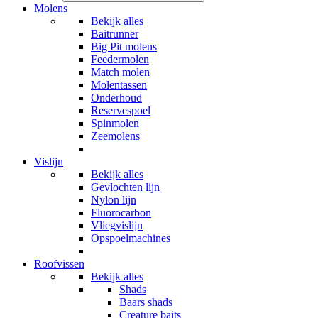
Molens
Bekijk alles
Baitrunner
Big Pit molens
Feedermolen
Match molen
Molentassen
Onderhoud
Reservespoel
Spinmolen
Zeemolens
Vislijn
Bekijk alles
Gevlochten lijn
Nylon lijn
Fluorocarbon
Vliegvislijn
Opspoelmachines
Roofvissen
Bekijk alles
Shads
Baars shads
Creature baits