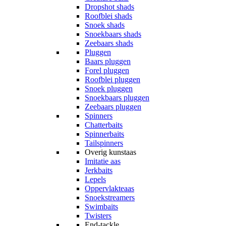
Dropshot shads
Roofblei shads
Snoek shads
Snoekbaars shads
Zeebaars shads
Pluggen
Baars pluggen
Forel pluggen
Roofblei pluggen
Snoek pluggen
Snoekbaars pluggen
Zeebaars pluggen
Spinners
Chatterbaits
Spinnerbaits
Tailspinners
Overig kunstaas
Imitatie aas
Jerkbaits
Lepels
Oppervlakteaas
Snoekstreamers
Swimbaits
Twisters
End-tackle