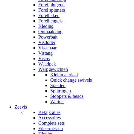
Forel pluggen
Forel spinners
Forelhaken
Forelhengels
Kleding
Onthaaktang
Powerbait
Visdoder
Visschaar
Vistang
Vistas
Waadpak
Werpgewichten
Kleinmateriaal
Quick change swivels
Spelden
Splitringen
Stoppers & beads
Wartels
Zeevis
Bekijk alles
Accessoires
Complete sets
Fileermessen
Kleding