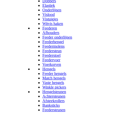
Dobbers
Elastiek
Onderlijnen
Vislood
Vistuigjes
Witvis haken
Feederen
Afhouders
Feeder onderlijnen
Feederhengel
Feedermolens
Feedersteun
Feederstoel
Feedervoer
Voerkorven
Hengels
Feeder hengels
Match hengels
Vaste hengels
Winkle pickers
Hengelsteunen
Achtersteunen
Afsteekrollers
Banksticks
Feedersteunen