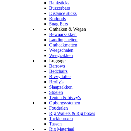
Banksticks
Buzzerbars
Distance sticks
Rodpods
Snag Ears
Onthaken & Wegen
Bewaarzakken
Landingsnetten
Onthaakmatten
Weegschalen
Weegzakken
Luggage
Barrows
Bedchairs
Bivvy tafels
Brolly's
Slaapzakken
Stoelen
Tenten & bivvy's
Opbergsystemen
Foudralen
Rig Wallets & Rig boxes
Tackleboxen
Tassen
Rig Materiaal