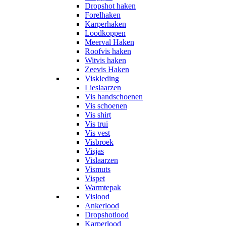
Dropshot haken
Forelhaken
Karperhaken
Loodkoppen
Meerval Haken
Roofvis haken
Witvis haken
Zeevis Haken
Viskleding
Lieslaarzen
Vis handschoenen
Vis schoenen
Vis shirt
Vis trui
Vis vest
Visbroek
Visjas
Vislaarzen
Vismuts
Vispet
Warmtepak
Vislood
Ankerlood
Dropshotlood
Karperlood