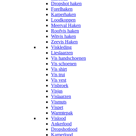
Dropshot haken
Forelhaken
Karperhaken
Loodkoppen
Meerval Haken
Roofvis haken
Witvis haken
Zeevis Haken
Viskleding
Lieslaarzen
Vis handschoenen
Vis schoenen
Vis shirt
Vis trui
Vis vest
Visbroek
Visjas
Vislaarzen
Vismuts
Vispet
Warmtepak
Vislood
Ankerlood
Dropshotlood
Karperlood