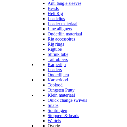
Anti tangle sleeves
Beads
Heli Rig
Leadclips
Leader materiaal
Line alligners
Onderlijn materiaal
Rig accessoires
Rig rings
Rigtube
Shrink tube
Tailrubbers
Karperlijn
Leaders
Onderlijnen
Karperlood
Toplood
Tungsten Putty
Klein materiaal
Quick change swivels
Snaps
Splitringen
Stoppers & beads
Wartels
Overig