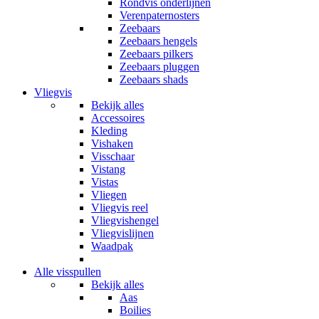
Rondvis onderlijnen
Verenpaternosters
Zeebaars
Zeebaars hengels
Zeebaars pilkers
Zeebaars pluggen
Zeebaars shads
Vliegvis
Bekijk alles
Accessoires
Kleding
Vishaken
Visschaar
Vistang
Vistas
Vliegen
Vliegvis reel
Vliegvishengel
Vliegvislijnen
Waadpak
Alle visspullen
Bekijk alles
Aas
Boilies