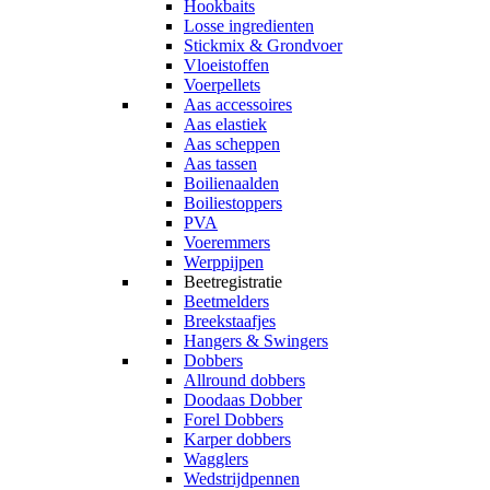
Hookbaits
Losse ingredienten
Stickmix & Grondvoer
Vloeistoffen
Voerpellets
Aas accessoires
Aas elastiek
Aas scheppen
Aas tassen
Boilienaalden
Boiliestoppers
PVA
Voeremmers
Werppijpen
Beetregistratie
Beetmelders
Breekstaafjes
Hangers & Swingers
Dobbers
Allround dobbers
Doodaas Dobber
Forel Dobbers
Karper dobbers
Wagglers
Wedstrijdpennen