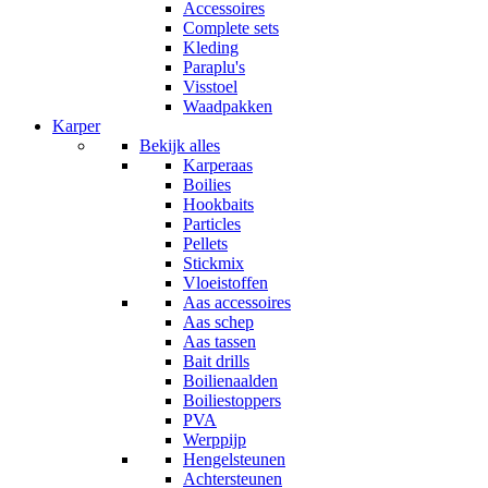
Accessoires
Complete sets
Kleding
Paraplu's
Visstoel
Waadpakken
Karper
Bekijk alles
Karperaas
Boilies
Hookbaits
Particles
Pellets
Stickmix
Vloeistoffen
Aas accessoires
Aas schep
Aas tassen
Bait drills
Boilienaalden
Boiliestoppers
PVA
Werppijp
Hengelsteunen
Achtersteunen