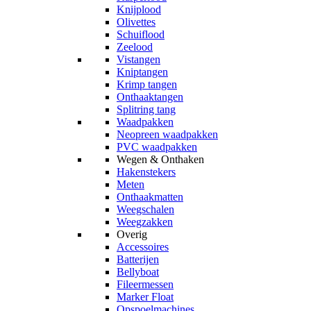
Knijplood
Olivettes
Schuiflood
Zeelood
Vistangen
Kniptangen
Krimp tangen
Onthaaktangen
Splitring tang
Waadpakken
Neopreen waadpakken
PVC waadpakken
Wegen & Onthaken
Hakenstekers
Meten
Onthaakmatten
Weegschalen
Weegzakken
Overig
Accessoires
Batterijen
Bellyboat
Fileermessen
Marker Float
Opspoelmachines