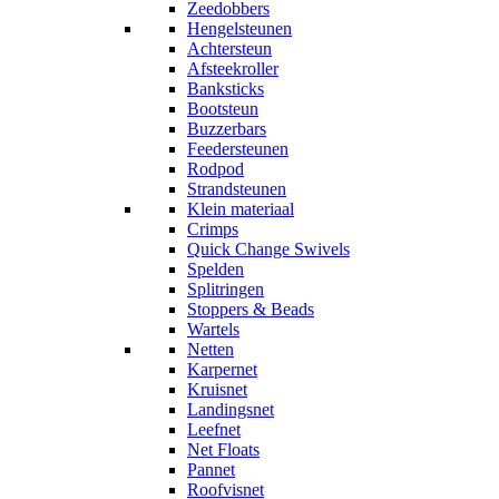
Zeedobbers
Hengelsteunen
Achtersteun
Afsteekroller
Banksticks
Bootsteun
Buzzerbars
Feedersteunen
Rodpod
Strandsteunen
Klein materiaal
Crimps
Quick Change Swivels
Spelden
Splitringen
Stoppers & Beads
Wartels
Netten
Karpernet
Kruisnet
Landingsnet
Leefnet
Net Floats
Pannet
Roofvisnet