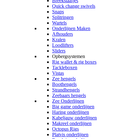
Breekstaafjes
Quick change swivels
Snaps
Splitringen
Wartels
Onderlijnen Maken
Afhouders
Kralen
Loodlifters
Sliders
Opbergsystemen
Rig wallet & rig boxes
Tackleboxen
Vistas
Zee hengels
Boothengels
Strandhengels
Zeebaars hengels
Zee Onderlijnen
Big game onderlijnen
Haring onderlijnen
Kabeljauw onderlijnen
Makreel onderlijnen
Octopus Rigs
Platvis onderlijnen