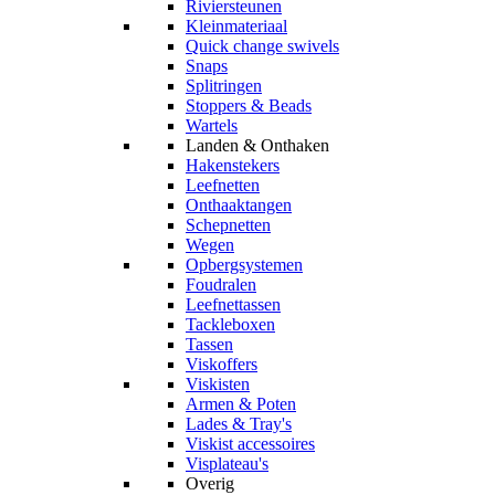
Riviersteunen
Kleinmateriaal
Quick change swivels
Snaps
Splitringen
Stoppers & Beads
Wartels
Landen & Onthaken
Hakenstekers
Leefnetten
Onthaaktangen
Schepnetten
Wegen
Opbergsystemen
Foudralen
Leefnettassen
Tackleboxen
Tassen
Viskoffers
Viskisten
Armen & Poten
Lades & Tray's
Viskist accessoires
Visplateau's
Overig