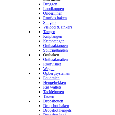
Dreggen
Loodkoppen
Onderlijnen
Roofvis haken
Stingers
Vislood & sinkers
Tangen
Kniptangen
Krimptangen
Onthaaktangen
Splitringtangen
Onthaken
Onthaakmatten
Roofvisnet
Wegen
Opbergsystemen
Foudralen
Hengelrekken
Rig wallets
Tackleboxen
Tassen
Dropshotten
Dropshot haken
Dropshot hengels
Dropshot lood