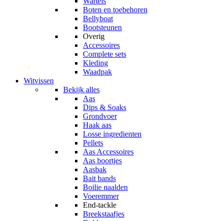
Wartels
Boten en toebehoren
Bellyboat
Bootsteunen
Overig
Accessoires
Complete sets
Kleding
Waadpak
Witvissen
Bekijk alles
Aas
Dips & Soaks
Grondvoer
Haak aas
Losse ingredienten
Pellets
Aas Accessoires
Aas boortjes
Aasbak
Bait bands
Boilie naalden
Voeremmer
End-tackle
Breekstaafjes