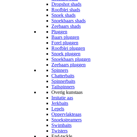
Dropshot shads
Roofblei shads
Snoek shads
Snoekbaars shads
Zeebaars shads
Pluggen
Baars pluggen
Forel pluggen
Roofblei pluggen
Snoek pluggen
Snoekbaars pluggen
Zeebaars pluggen
Spinners
Chatterbaits
Spinnerbaits
Tailspinners
Overig kunstaas
Imitatie aas
Jerkbaits
Lepels
Oppervlakteaas
Snoekstreamers
Swimbaits
Twisters
End-tackle