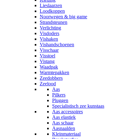
Lieslaarzen
Loodkoppen
Noorwegen & big game
Strandsteunen
Verlichting
Visdoders
Vishaken
Vishandschoenen
Visschaar
Visstoel
Vistang
Waadpak
Warmtepakken
Zeedobbers
Zeelood
Aas
Pilkers
Pluggen
Specialistisch zee kunstaas
Aas accessoires
Aas elastiek
Aas schaar
Aasnaalden
Kleinmateriaal