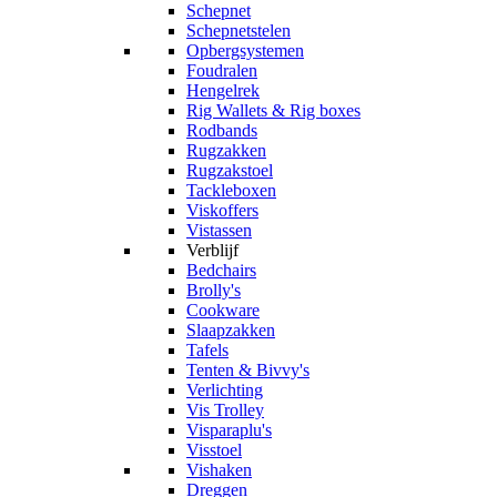
Schepnet
Schepnetstelen
Opbergsystemen
Foudralen
Hengelrek
Rig Wallets & Rig boxes
Rodbands
Rugzakken
Rugzakstoel
Tackleboxen
Viskoffers
Vistassen
Verblijf
Bedchairs
Brolly's
Cookware
Slaapzakken
Tafels
Tenten & Bivvy's
Verlichting
Vis Trolley
Visparaplu's
Visstoel
Vishaken
Dreggen