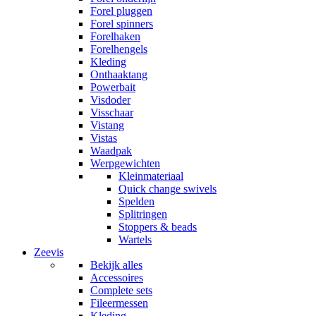
Forel pluggen
Forel spinners
Forelhaken
Forelhengels
Kleding
Onthaaktang
Powerbait
Visdoder
Visschaar
Vistang
Vistas
Waadpak
Werpgewichten
Kleinmateriaal
Quick change swivels
Spelden
Splitringen
Stoppers & beads
Wartels
Zeevis
Bekijk alles
Accessoires
Complete sets
Fileermessen
Kleding