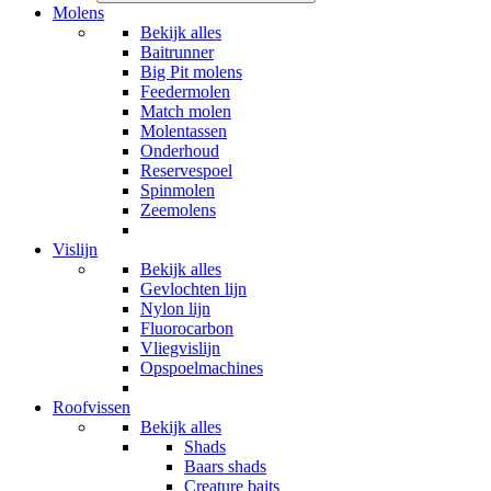
Molens
Bekijk alles
Baitrunner
Big Pit molens
Feedermolen
Match molen
Molentassen
Onderhoud
Reservespoel
Spinmolen
Zeemolens
Vislijn
Bekijk alles
Gevlochten lijn
Nylon lijn
Fluorocarbon
Vliegvislijn
Opspoelmachines
Roofvissen
Bekijk alles
Shads
Baars shads
Creature baits