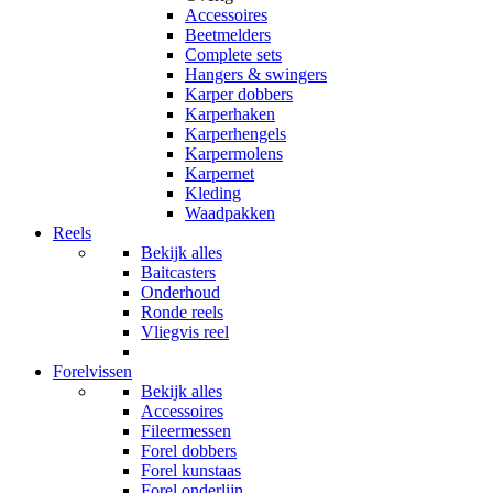
Accessoires
Beetmelders
Complete sets
Hangers & swingers
Karper dobbers
Karperhaken
Karperhengels
Karpermolens
Karpernet
Kleding
Waadpakken
Reels
Bekijk alles
Baitcasters
Onderhoud
Ronde reels
Vliegvis reel
Forelvissen
Bekijk alles
Accessoires
Fileermessen
Forel dobbers
Forel kunstaas
Forel onderlijn