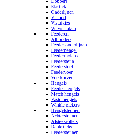
Dobbers
Elastiek
Onderlijnen
Vislood
Vistuigjes
Witvis haken
Feederen
Afhouders
Feeder onderlijnen
Feederhengel
Feedermolens
Feedersteun
Feederstoel
Feedervoer
Voerkorven
Hengels
Feeder hengels
Match hengels
Vaste hengels
Winkle pickers
Hengelsteunen
Achtersteunen
Afsteekrollers
Banksticks
Feedersteunen