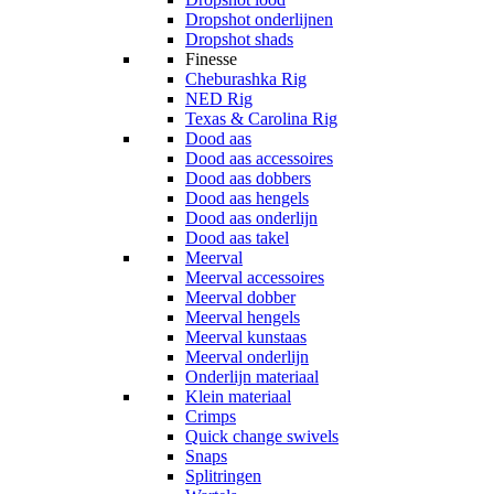
Dropshot onderlijnen
Dropshot shads
Finesse
Cheburashka Rig
NED Rig
Texas & Carolina Rig
Dood aas
Dood aas accessoires
Dood aas dobbers
Dood aas hengels
Dood aas onderlijn
Dood aas takel
Meerval
Meerval accessoires
Meerval dobber
Meerval hengels
Meerval kunstaas
Meerval onderlijn
Onderlijn materiaal
Klein materiaal
Crimps
Quick change swivels
Snaps
Splitringen