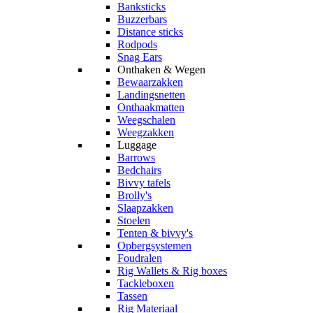
Banksticks
Buzzerbars
Distance sticks
Rodpods
Snag Ears
Onthaken & Wegen
Bewaarzakken
Landingsnetten
Onthaakmatten
Weegschalen
Weegzakken
Luggage
Barrows
Bedchairs
Bivvy tafels
Brolly's
Slaapzakken
Stoelen
Tenten & bivvy's
Opbergsystemen
Foudralen
Rig Wallets & Rig boxes
Tackleboxen
Tassen
Rig Materiaal